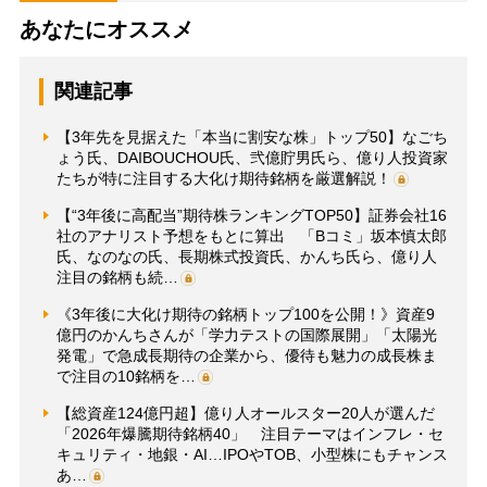
あなたにオススメ
関連記事
【3年先を見据えた「本当に割安な株」トップ50】なごち
ょう氏、DAIBOUCHOU氏、弐億貯男氏ら、億り人投資家
たちが特に注目する大化け期待銘柄を厳選解説！
【“3年後に高配当”期待株ランキングTOP50】証券会社16
社のアナリスト予想をもとに算出 「Bコミ」坂本慎太郎
氏、なのなの氏、長期株式投資氏、かんち氏ら、億り人
注目の銘柄も続…
《3年後に大化け期待の銘柄トップ100を公開！》資産9
億円のかんちさんが「学力テストの国際展開」「太陽光
発電」で急成長期待の企業から、優待も魅力の成長株ま
で注目の10銘柄を…
【総資産124億円超】億り人オールスター20人が選んだ
「2026年爆騰期待銘柄40」 注目テーマはインフレ・セ
キュリティ・地銀・AI…IPOやTOB、小型株にもチャンス
あ…