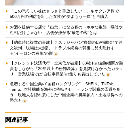
「この恐ろしい株はさっさと手放したい…」キオクシア株で
500万円の利益を出した女性が“夢よもう一度”と再購入
お酒を提供する店で「出禁」になる客のトホホな生態 嘔吐や
粗相だけじゃない、店側が嫌がる“最悪の客”とは
【納車時に複数の事故】テスラジャパン“多額のEV補助金”で注
文殺到、現場は大混乱 トラブル続発の背後に見え隠れす
る“イーロンの右腕”の影
【クレジット決済代行・全東信が破産】63社もの金融機関が融
資をしながら「20年以上の粉飾決算」を見抜けなかったカラク
リ 営業現場では“自転車操業”の焦りも表出していた
急増する中国企業の“国籍ロンダリング” SHEIN、TikTok、
Temu…本社機能を海外に移転させ、トランプ関税の回避を狙
う 現地人を隠れ蓑にした中国企業の農業参入・土地取得への
懸念も
関連記事