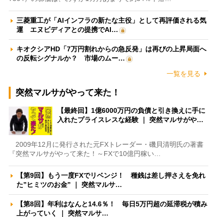
三菱重工が「AIインフラの新たな主役」として再評価される気
運 エヌビディアとの提携でAI…
キオクシアHD「7万円割れからの急反発」は再びの上昇局面へ
の反転シグナルか？ 市場のムー…
一覧を見る
突然マルサがやって来た！
【最終回】1億6000万円の負債と引き換えに手に
入れたプライスレスな経験 ｜ 突然マルサがや…
2009年12月に発行された元FXトレーダー・磯貝清明氏の著書
『突然マルサがやって来た！～FXで10億円稼い…
【第9回】もう一度FXでリベンジ！ 種銭は差し押さえを免れ
た”ヒミツのお金” ｜ 突然マルサ…
【第8回】年利はなんと14.6％！ 毎日5万円超の延滞税が積み
上がっていく ｜ 突然マルサ…