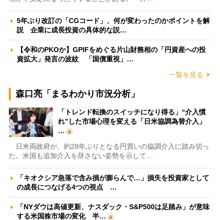
5年ぶり改訂の「CGコード」、何が変わったのかポイントを解
説 企業に成長投資の具体的な説…
【令和のPKOか】GPIFをめぐる片山財務相の「円資産への投
資拡大」発言の波紋 「国債重視」…
一覧を見る
森口亮「まるわかり市況分析」
「トレンド転換のスイッチになり得る」“介入慣
れ”した市場心理を変える「日米協調為替介入」
…
日米両政府が、約28年ぶりとなる円買いの協調介入に踏み切っ
た。米国も追加介入を辞さない姿勢を示して…
「キオクシア急落で含み損が膨らんで…」損失を投資家として
の成長につなげる4つの視点 …
「NYダウは高値更新、ナスダック・S&P500は足踏み」が意味
する米国株市場の変化 半…