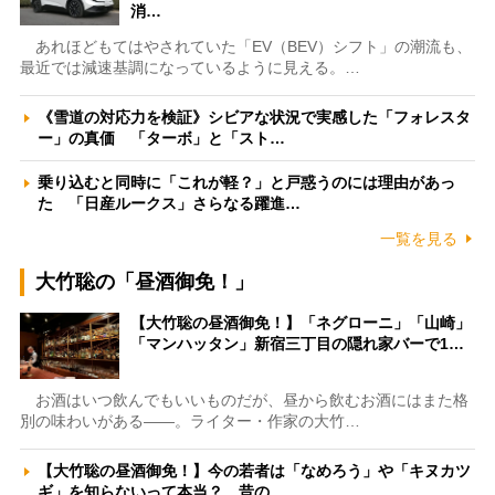
消…
あれほどもてはやされていた「EV（BEV）シフト」の潮流も、
最近では減速基調になっているように見える。…
《雪道の対応力を検証》シビアな状況で実感した「フォレスタ
ー」の真価 「ターボ」と「スト…
乗り込むと同時に「これが軽？」と戸惑うのには理由があっ
た 「日産ルークス」さらなる躍進…
一覧を見る
大竹聡の「昼酒御免！」
【大竹聡の昼酒御免！】「ネグローニ」「山崎」
「マンハッタン」新宿三丁目の隠れ家バーで1…
お酒はいつ飲んでもいいものだが、昼から飲むお酒にはまた格
別の味わいがある――。ライター・作家の大竹…
【大竹聡の昼酒御免！】今の若者は「なめろう」や「キヌカツ
ギ」を知らないって本当？ 昔の…