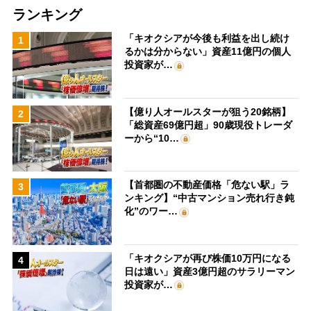
ランキング
「キオクシアが今後も利益を出し続け
1
るかは分からない」資産11億円の個人
投資家が…
【億り人オールスターが狙う20銘柄】
2
「総資産69億円超」90歳現役トレーダ
ーから“10…
【首都圏の不動産価格「危ない駅」ラ
3
ンキング】“中古マンション売れ行き鈍
化”のワー…
「キオクシアが再び株価10万円になる
4
日は遠い」資産3億円超のサラリーマン
投資家が…