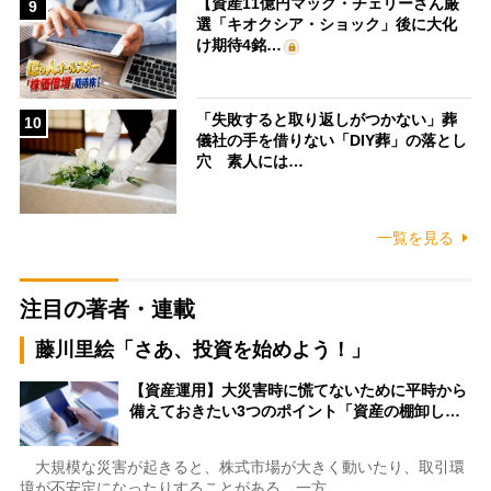
【資産11億円マック・チェリーさん厳
9
選「キオクシア・ショック」後に大化
け期待4銘…
「失敗すると取り返しがつかない」葬
10
儀社の手を借りない「DIY葬」の落とし
穴 素人には…
一覧を見る
注目の著者・連載
藤川里絵「さあ、投資を始めよう！」
【資産運用】大災害時に慌てないために平時から
備えておきたい3つのポイント「資産の棚卸し…
大規模な災害が起きると、株式市場が大きく動いたり、取引環
境が不安定になったりすることがある。一方…