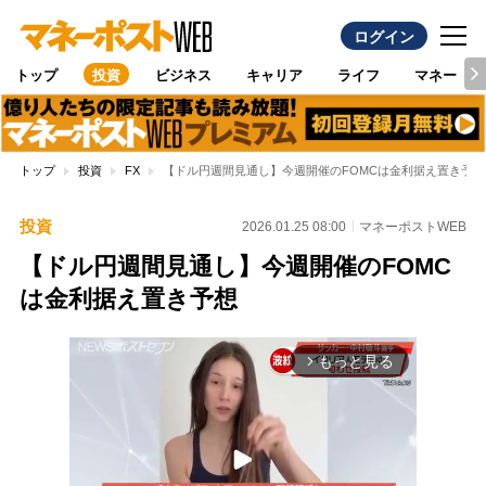
ログイン
トップ
投資
ビジネス
キャリア
ライフ
マネー
トップ
投資
FX
【ドル円週間見通し】今週開催のFOMCは金利据え置き予想
投資
2026.01.25 08:00
マネーポストWEB
【ドル円週間見通し】今週開催のFOMC
は金利据え置き予想
もっと見る
arrow_forward_ios