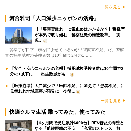
一覧を見る
河合雅司「人口減少ニッポンの活路」
【「警察官離れ」に歯止めはかかるか？】警察庁
が本気で取り組む「警察組織の構造改革」 実
現…
警察庁が目下、頭を悩ませているのが「警察官不足」だ。警察
官の採用試験の受験者数は10年間で2分の1以…
【安全・安心ニッポンの危機】採用試験受験者数は10年間で2
分の1以下に！ 出生数減がも…
【医療崩壊】人口減少で「医師不足」に加えて「患者不足」に
見舞われ地域医療が限界に 今後…
一覧を見る
快適クルマ生活 乗ってみた、使ってみた
【4ヶ月間で受注累計6000台】BEV普及の障壁と
なる「航続距離の不安」「充電のストレス」解