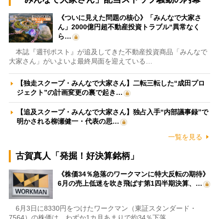
《ついに見えた問題の核心》「みんなで大家さ
ん」2000億円超不動産投資トラブル“異常なく
ら…
本誌『週刊ポスト』が追及してきた不動産投資商品「みんなで
大家さん」がいよいよ最終局面を迎えている…
【独走スクープ・みんなで大家さん】二転三転した“成田プロ
ジェクト”の計画変更の裏で起き…
【追及スクープ・みんなで大家さん】独占入手“内部議事録”で
明かされる柳瀬健一・代表の思…
一覧を見る
古賀真人「発掘！好決算銘柄」
《株価34％急落のワークマンに特大反転の期待》
6月の売上低迷を吹き飛ばす第1四半期決算、…
6月3日に8330円をつけたワークマン（東証スタンダード・
7564）の株価は、わずか1カ月あまりで約34％下落…