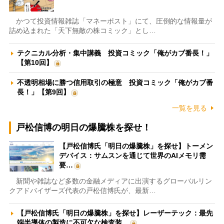
かつて投資情報雑誌「マネーポスト」にて、圧倒的な情報量が
詰め込まれた「天下無敵の株コミック」とし…
テクニカル分析・集中講義 投資コミック「俺がカブ番長！」
【第10回】
不透明相場に勝つ信用取引の極意 投資コミック「俺がカブ番
長！」【第9回】
一覧を見る
戸松信博の明日の爆騰株を探せ！
【戸松信博氏「明日の爆騰株」を探せ】トーメン
デバイス：サムスンを通じて世界のAIメモリ需
要…
新聞や雑誌など多数の金融メディアに出演するグローバルリン
クアドバイザーズ代表の戸松信博氏が、最新…
【戸松信博氏「明日の爆騰株」を探せ】レーザーテック：最先
端半導体の製造に不可欠な検査装…