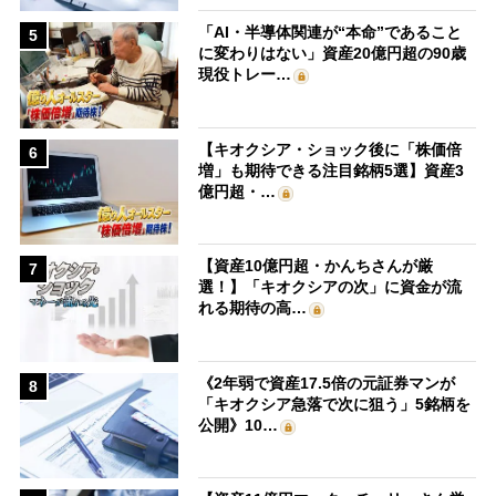
「AI・半導体関連が“本命”であること
5
に変わりはない」資産20億円超の90歳
現役トレー…
【キオクシア・ショック後に「株価倍
6
増」も期待できる注目銘柄5選】資産3
億円超・…
【資産10億円超・かんちさんが厳
7
選！】「キオクシアの次」に資金が流
れる期待の高…
《2年弱で資産17.5倍の元証券マンが
8
「キオクシア急落で次に狙う」5銘柄を
公開》10…