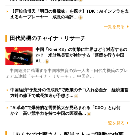
【戸松信博氏「明日の爆騰株」を探せ】TDK：AIインフラを支
えるキープレーヤー 成長の再評…
一覧を見る
田代尚機のチャイナ・リサーチ
中国「Kimi K3」の衝撃に世界はどう対応するの
か？ 米財務長官が検討する「蒸留を行う中国
AI…
中国経済に精通する中国株投資の第一人者・田代尚機氏のプレ
ミアム連載「チャイナ・リサーチ」。中国企…
中国経済“予想外の低成長”で政策のテコ入れ必至か 経済運営
方針の修正で成長加速が予想さ…
“AI革命”で爆発的な需要拡大が見込まれる「CXO」とは何
か？ 高い競争力を持つ中国の医薬品…
一覧を見る
「みんなで大家さん」配当ストップ騒動の内幕