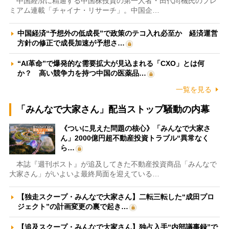
中国経済に精通する中国株投資の第一人者・田代尚機氏のプレ
ミアム連載「チャイナ・リサーチ」。中国企…
中国経済“予想外の低成長”で政策のテコ入れ必至か 経済運営
方針の修正で成長加速が予想さ…
“AI革命”で爆発的な需要拡大が見込まれる「CXO」とは何
か？ 高い競争力を持つ中国の医薬品…
一覧を見る
「みんなで大家さん」配当ストップ騒動の内幕
《ついに見えた問題の核心》「みんなで大家さ
ん」2000億円超不動産投資トラブル“異常なく
ら…
本誌『週刊ポスト』が追及してきた不動産投資商品「みんなで
大家さん」がいよいよ最終局面を迎えている…
【独走スクープ・みんなで大家さん】二転三転した“成田プロ
ジェクト”の計画変更の裏で起き…
【追及スクープ・みんなで大家さん】独占入手“内部議事録”で