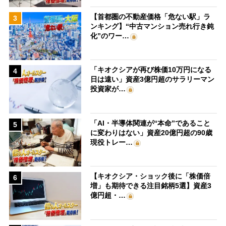
【首都圏の不動産価格「危ない駅」ラ
3
ンキング】“中古マンション売れ行き鈍
化”のワー…
「キオクシアが再び株価10万円になる
4
日は遠い」資産3億円超のサラリーマン
投資家が…
「AI・半導体関連が“本命”であること
5
に変わりはない」資産20億円超の90歳
現役トレー…
【キオクシア・ショック後に「株価倍
6
増」も期待できる注目銘柄5選】資産3
億円超・…