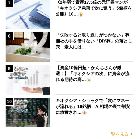
《2年弱で資産17.5倍の元証券マンが
7
「キオクシア急落で次に狙う」5銘柄を
公開》10…
「失敗すると取り返しがつかない」葬
8
儀社の手を借りない「DIY葬」の落とし
穴 素人には…
【資産10億円超・かんちさんが厳
9
選！】「キオクシアの次」に資金が流
れる期待の高…
キオクシア・ショックで「次にマネー
10
が流れる」16銘柄 AI相場の裏で割安
に放置され…
一覧を見る