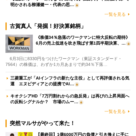
明かされる柳瀬健一・代表の思…
一覧を見る
古賀真人「発掘！好決算銘柄」
《株価34％急落のワークマンに特大反転の期待》
6月の売上低迷を吹き飛ばす第1四半期決算、…
6月3日に8330円をつけたワークマン（東証スタンダード・
7564）の株価は、わずか1カ月あまりで約34％下落…
三菱重工が「AIインフラの新たな主役」として再評価される気
運 エヌビディアとの提携でAI…
キオクシアHD「7万円割れからの急反発」は再びの上昇局面へ
の反転シグナルか？ 市場のムー…
一覧を見る
突然マルサがやって来た！
【最終回】1億6000万円の負債と引き換えに手に