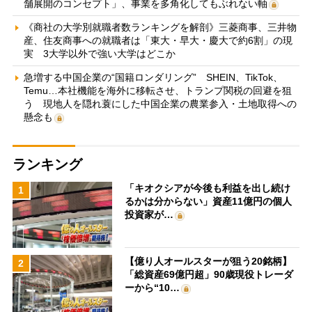
舗展開のコンセプト」、事業を多角化してもぶれない軸
《商社の大学別就職者数ランキングを解剖》三菱商事、三井物
産、住友商事への就職者は「東大・早大・慶大で約6割」の現
実 3大学以外で強い大学はどこか
急増する中国企業の“国籍ロンダリング” SHEIN、TikTok、
Temu…本社機能を海外に移転させ、トランプ関税の回避を狙
う 現地人を隠れ蓑にした中国企業の農業参入・土地取得への
懸念も
ランキング
「キオクシアが今後も利益を出し続け
1
るかは分からない」資産11億円の個人
投資家が…
【億り人オールスターが狙う20銘柄】
2
「総資産69億円超」90歳現役トレーダ
ーから“10…