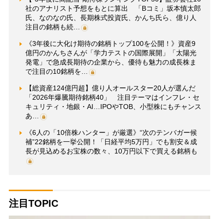
社のアナリスト予想をもとに算出 「Bコミ」坂本慎太郎
氏、なのなの氏、長期株式投資氏、かんち氏ら、億り人
注目の銘柄も続…
《3年後に大化け期待の銘柄トップ100を公開！》資産9
億円のかんちさんが「学力テストの国際展開」「太陽光
発電」で急成長期待の企業から、優待も魅力の成長株ま
で注目の10銘柄を…
【総資産124億円超】億り人オールスター20人が選んだ
「2026年爆騰期待銘柄40」 注目テーマはインフレ・セ
キュリティ・地銀・AI…IPOやTOB、小型株にもチャンス
あ…
《6人の「10倍株ハンター」が厳選》“次のテンバガー候
補”22銘柄を一挙公開！「日経平均5万円」でも割安＆成
長が見込めるお宝株の数々、10万円以下で買える銘柄も
注目TOPIC