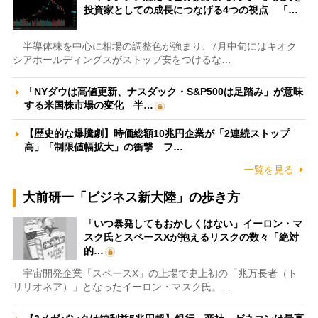
投資家としての成長につなげる4つの視点 「…
半導体株を中心に相場の調整色が強まり、7月中旬にはキオク
シアホールディングスがストップ安をつけるな…
「NYダウは高値更新、ナスダック・S&P500は足踏み」が意味
する米国株市場の変化 半…
【歴史的な爆騰劇】時価総額10兆円企業が「2連続ストップ
高」「制限値幅拡大」の衝撃 フ…
一覧を見る
大前研一「ビジネス新大陸」の歩き方
「いつ暴発してもおかしくはない」イーロン・マ
スク氏とスペースXが抱えるリスクの数々「絶対
的…
宇宙開発企業「スペースX」の上場で史上初の「兆万長者（ト
リリオネア）」となったイーロン・マスク氏。…