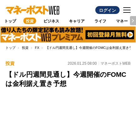
ログイン
トップ
投資
ビジネス
キャリア
ライフ
マネー
トップ
投資
FX
【ドル円週間見通し】今週開催のFOMCは金利据え置き予想
投資
2026.01.25 08:00
マネーポストWEB
【ドル円週間見通し】今週開催のFOMC
は金利据え置き予想
Loaded
:
100.00%
/
Unmute