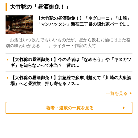
大竹聡の「昼酒御免！」
【大竹聡の昼酒御免！】「ネグローニ」「山崎」
「マンハッタン」新宿三丁目の隠れ家バーで1…
お酒はいつ飲んでもいいものだが、昼から飲むお酒にはまた格
別の味わいがある――。ライター・作家の大竹…
【大竹聡の昼酒御免！】今の若者は「なめろう」や「キヌカツ
ギ」を知らないって本当？ 昔の…
【大竹聡の昼酒御免！】京急線で多摩川越えて「川崎の大衆酒
場」へと昼酒旅 押し寄せるノス…
一覧を見る
著者・連載の一覧を見る