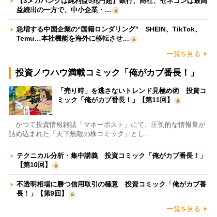
【3メガバンクは純利益5兆円超】銀行、商社、ゼネコンは最高
益続出の一方で、中小企業・…
急増する中国企業の“国籍ロンダリング” SHEIN、TikTok、
Temu…本社機能を海外に移転させ…
一覧を見る
投資ノウハウ満載コミック「俺がカブ番長！」
「売り時」を逃さないトレンド見極め術 投資コ
ミック「俺がカブ番長！」【第11回】
かつて投資情報雑誌「マネーポスト」にて、圧倒的な情報量が
詰め込まれた「天下無敵の株コミック」とし…
テクニカル分析・集中講義 投資コミック「俺がカブ番長！」
【第10回】
不透明相場に勝つ信用取引の極意 投資コミック「俺がカブ番
長！」【第9回】
一覧を見る