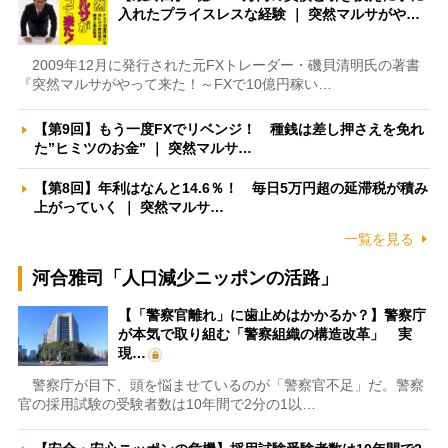
入れたプライスレスな経験 ｜ 突然マルサがや…
2009年12月に発行された元FXトレーダー・磯貝清明氏の著書
『突然マルサがやって来た！～FXで10億円稼い…
【第9回】もう一度FXでリベンジ！ 種銭は差し押さえを免れ
た”ヒミツのお金” ｜ 突然マルサ…
【第8回】年利はなんと14.6％！ 毎日5万円超の延滞税が積み
上がっていく ｜ 突然マルサ…
一覧を見る
河合雅司「人口減少ニッポンの活路」
【「警察官離れ」に歯止めはかかるか？】警察庁
が本気で取り組む「警察組織の構造改革」 実
現…
警察庁が目下、頭を悩ませているのが「警察官不足」だ。警察
官の採用試験の受験者数は10年間で2分の1以…