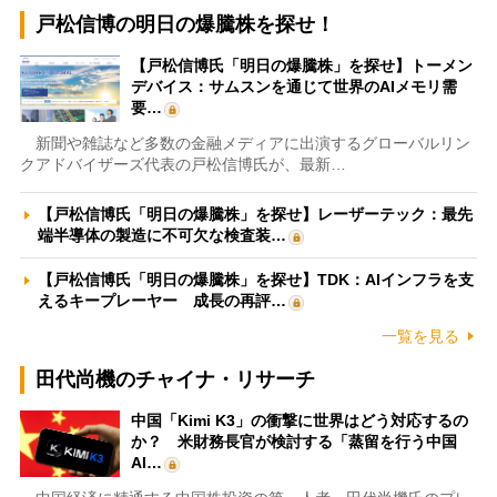
戸松信博の明日の爆騰株を探せ！
【戸松信博氏「明日の爆騰株」を探せ】トーメン
デバイス：サムスンを通じて世界のAIメモリ需
要…
新聞や雑誌など多数の金融メディアに出演するグローバルリン
クアドバイザーズ代表の戸松信博氏が、最新…
【戸松信博氏「明日の爆騰株」を探せ】レーザーテック：最先
端半導体の製造に不可欠な検査装…
【戸松信博氏「明日の爆騰株」を探せ】TDK：AIインフラを支
えるキープレーヤー 成長の再評…
一覧を見る
田代尚機のチャイナ・リサーチ
中国「Kimi K3」の衝撃に世界はどう対応するの
か？ 米財務長官が検討する「蒸留を行う中国
AI…