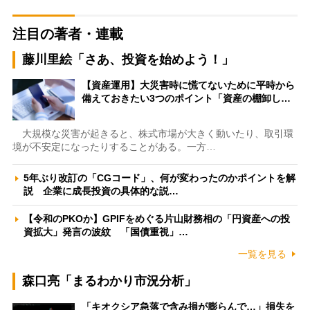
注目の著者・連載
藤川里絵「さあ、投資を始めよう！」
【資産運用】大災害時に慌てないために平時から
備えておきたい3つのポイント「資産の棚卸し…
大規模な災害が起きると、株式市場が大きく動いたり、取引環
境が不安定になったりすることがある。一方…
5年ぶり改訂の「CGコード」、何が変わったのかポイントを解
説 企業に成長投資の具体的な説…
【令和のPKOか】GPIFをめぐる片山財務相の「円資産への投
資拡大」発言の波紋 「国債重視」…
一覧を見る
森口亮「まるわかり市況分析」
「キオクシア急落で含み損が膨らんで…」損失を