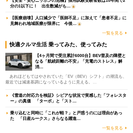
【安全・安心ニッポンの危機】採用試験受験者数は10年間で2
分の1以下に！ 出生数減がも…
【医療崩壊】人口減少で「医師不足」に加えて「患者不足」に
見舞われ地域医療が限界に 今後…
一覧を見る
快適クルマ生活 乗ってみた、使ってみた
【4ヶ月間で受注累計6000台】BEV普及の障壁と
なる「航続距離の不安」「充電のストレス」解
消…
あれほどもてはやされていた「EV（BEV）シフト」の潮流も、
最近では減速基調になっているように見える。…
《雪道の対応力を検証》シビアな状況で実感した「フォレスタ
ー」の真価 「ターボ」と「スト…
乗り込むと同時に「これが軽？」と戸惑うのには理由があっ
た 「日産ルークス」さらなる躍進…
一覧を見る