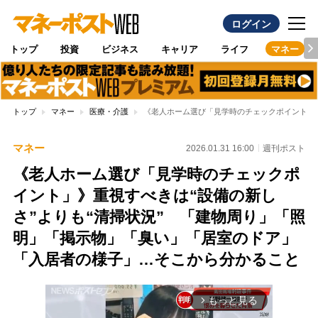
ログイン
トップ
投資
ビジネス
キャリア
ライフ
マネー
トップ
マネー
医療・介護
《老人ホーム選び「見学時のチェックポイント」》
マネー
2026.01.31 16:00
週刊ポスト
《老人ホーム選び「見学時のチェックポ
イント」》重視すべきは“設備の新し
さ”よりも“清掃状況” 「建物周り」「照
明」「掲示物」「臭い」「居室のドア」
「入居者の様子」…そこから分かること
もっと見る
arrow_forward_ios