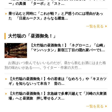
ー」の真価 「ターボ」と「スト…
乗り込むと同時に「これが軽？」と戸惑うのには理由があっ
た 「日産ルークス」さらなる躍進…
一覧を見る
大竹聡の「昼酒御免！」
【大竹聡の昼酒御免！】「ネグローニ」「山崎」
「マンハッタン」新宿三丁目の隠れ家バーで1…
お酒はいつ飲んでもいいものだが、昼から飲むお酒にはまた格
別の味わいがある――。ライター・作家の大竹…
【大竹聡の昼酒御免！】今の若者は「なめろう」や「キヌカツ
ギ」を知らないって本当？ 昔の…
【大竹聡の昼酒御免！】京急線で多摩川越えて「川崎の大衆酒
場」へと昼酒旅 押し寄せるノス…
一覧を見る