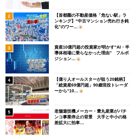
【首都圏の不動産価格「危ない駅」ラ
2
ンキング】“中古マンション売れ行き鈍
化”のワー…
資産10億円超の投資家が明かす“AI・半
3
導体相場に乗らなかった理由” フルポ
ジション…
【億り人オールスターが狙う20銘柄】
4
「総資産69億円超」90歳現役トレーダ
ーから“10…
老舗遊技機メーカー・豊丸産業がパチ
5
ンコ事業停止の背景 大手と中小の格
差拡大に拍車…