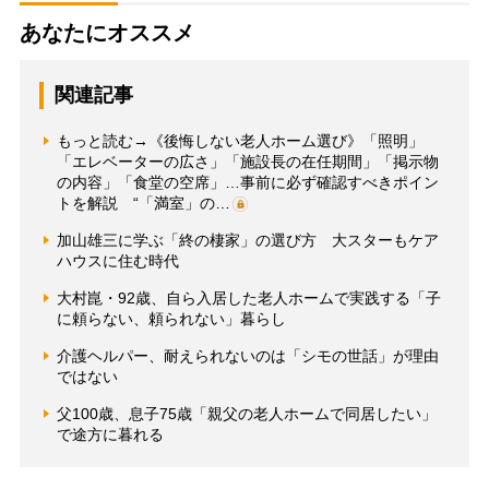
あなたにオススメ
関連記事
もっと読む→《後悔しない老人ホーム選び》「照明」
「エレベーターの広さ」「施設長の在任期間」「掲示物
の内容」「食堂の空席」…事前に必ず確認すべきポイン
トを解説 “「満室」の…
加山雄三に学ぶ「終の棲家」の選び方 大スターもケア
ハウスに住む時代
大村崑・92歳、自ら入居した老人ホームで実践する「子
に頼らない、頼られない」暮らし
介護ヘルパー、耐えられないのは「シモの世話」が理由
ではない
父100歳、息子75歳「親父の老人ホームで同居したい」
で途方に暮れる