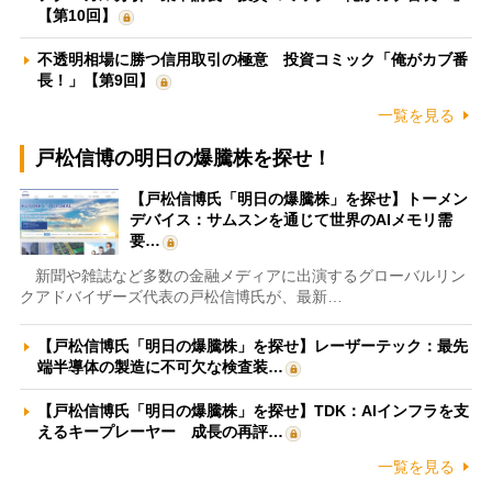
【第10回】
不透明相場に勝つ信用取引の極意 投資コミック「俺がカブ番
長！」【第9回】
一覧を見る
戸松信博の明日の爆騰株を探せ！
【戸松信博氏「明日の爆騰株」を探せ】トーメン
デバイス：サムスンを通じて世界のAIメモリ需
要…
新聞や雑誌など多数の金融メディアに出演するグローバルリン
クアドバイザーズ代表の戸松信博氏が、最新…
【戸松信博氏「明日の爆騰株」を探せ】レーザーテック：最先
端半導体の製造に不可欠な検査装…
【戸松信博氏「明日の爆騰株」を探せ】TDK：AIインフラを支
えるキープレーヤー 成長の再評…
一覧を見る