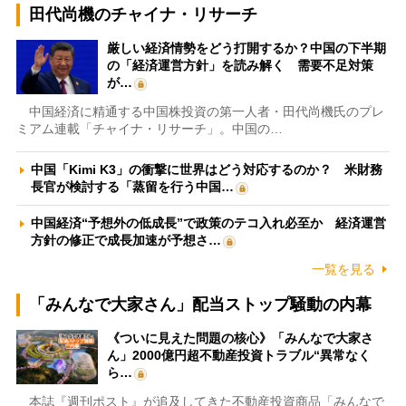
田代尚機のチャイナ・リサーチ
厳しい経済情勢をどう打開するか？中国の下半期
の「経済運営方針」を読み解く 需要不足対策
が…
中国経済に精通する中国株投資の第一人者・田代尚機氏のプレ
ミアム連載「チャイナ・リサーチ」。中国の…
中国「Kimi K3」の衝撃に世界はどう対応するのか？ 米財務
長官が検討する「蒸留を行う中国…
中国経済“予想外の低成長”で政策のテコ入れ必至か 経済運営
方針の修正で成長加速が予想さ…
一覧を見る
「みんなで大家さん」配当ストップ騒動の内幕
《ついに見えた問題の核心》「みんなで大家さ
ん」2000億円超不動産投資トラブル“異常なく
ら…
本誌『週刊ポスト』が追及してきた不動産投資商品「みんなで