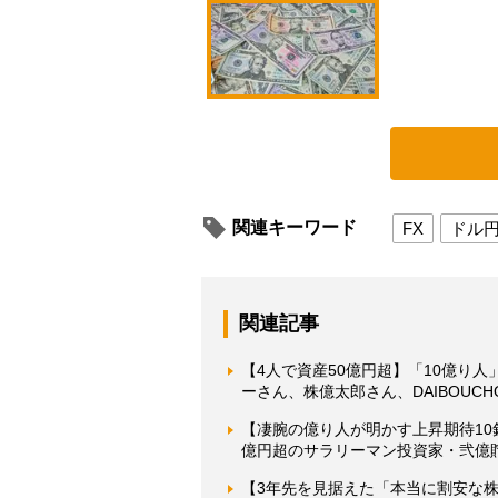
関連キーワード
FX
ドル
関連記事
【4人で資産50億円超】「10億り
ーさん、株億太郎さん、DAIBOUC
【凄腕の億り人が明かす上昇期待10
億円超のサラリーマン投資家・弐億貯
【3年先を見据えた「本当に割安な株」