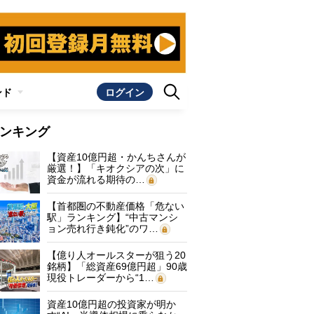
ンド
ログイン
ンキング
【資産10億円超・かんちさんが
厳選！】「キオクシアの次」に
資金が流れる期待の…
【首都圏の不動産価格「危ない
駅」ランキング】“中古マンシ
ョン売れ行き鈍化”のワ…
【億り人オールスターが狙う20
銘柄】「総資産69億円超」90歳
現役トレーダーから“1…
資産10億円超の投資家が明か