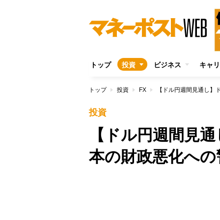
トップ
投資
ビジネス
キャリ
トップ
投資
FX
【ドル円週間見通し】
投資
【ドル円週間見通
本の財政悪化への
/
Unmute