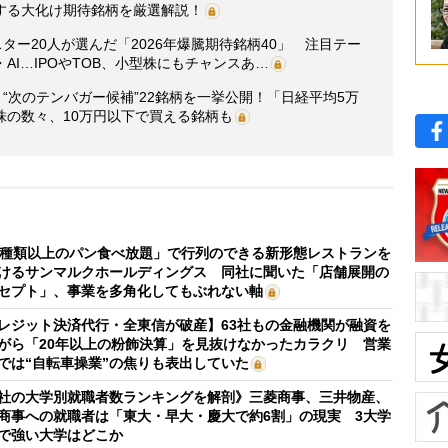
する大化け期待銘柄を厳選解説！
ター20人が選んだ「2026年爆騰期待銘柄40」 注目テー
I…IPOやTOB、小型株にもチャンスあ…
“次のテンバガー候補”22銘柄を一挙公開！「日経平均5万
株の数々、10万円以下で買える銘柄も
0種類以上のパン食べ放題」で行列のできる新形態レストランを
けるサンマルクホールディングス 同社に聞いた「店舗展開の
セプト」、事業を多角化してもぶれない軸
レジット決済代行・全東信が破産】63社もの金融機関が融資を
がら「20年以上の粉飾決算」を見抜けなかったカラクリ 営業
では“自転車操業”の焦りも表出していた
社の大学別就職者数ランキングを解剖》三菱商事、三井物産、
商事への就職者は「東大・早大・慶大で約6割」の現実 3大学
で強い大学はどこか