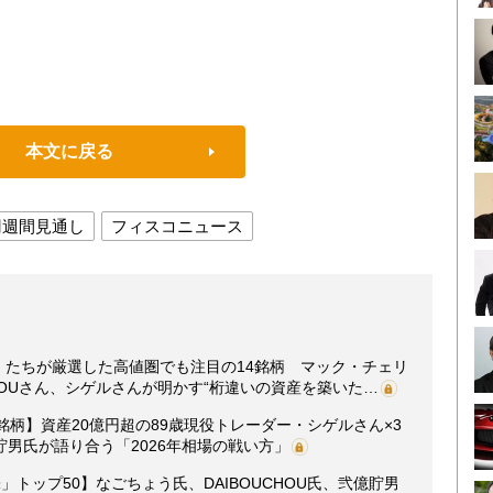
本文に戻る
円週間見通し
フィスコニュース
人」たちが厳選した高値圏でも注目の14銘柄 マック・チェリ
HOUさん、シゲルさんが明かす“桁違いの資産を築いた…
銘柄】資産20億円超の89歳現役トレーダー・シゲルさん×3
男氏が語り合う「2026年相場の戦い方」
トップ50】なごちょう氏、DAIBOUCHOU氏、弐億貯男