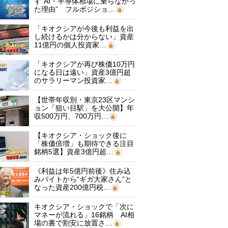
す“AI・半導体相場に乗らなかっ
た理由” フルポジショ…
「キオクシアが今後も利益を出
し続けるかは分からない」資産
11億円の個人投資家…
「キオクシアが再び株価10万円
になる日は遠い」資産3億円超
のサラリーマン投資家…
【世帯年収別・東京23区マンシ
ョン「狙い目駅」を大公開】年
収500万円、700万円…
【キオクシア・ショック後に
「株価倍増」も期待できる注目
銘柄5選】資産3億円超…
《利益は年5億円前後》住み込
みバイトから“ギガ大家さん”と
なった資産200億円税…
キオクシア・ショックで「次に
マネーが流れる」16銘柄 AI相
場の裏で割安に放置さ…