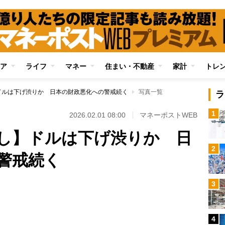
ア
ライフ
マネー
住まい・不動産
家計
トレ
ドルは下げ渋りか 日本の財政悪化への警戒続く
写真一覧
ラ
1
2026.02.01 08:00
マネーポストWEB
し】ドルは下げ渋りか 日
2
警戒続く
3
Loaded
:
100.00%
4