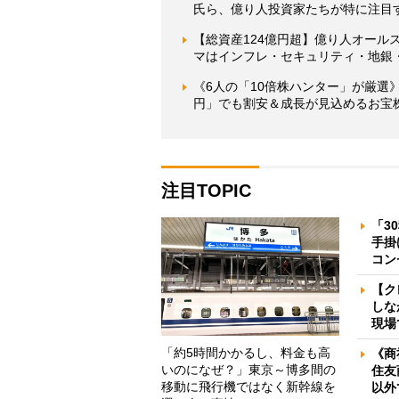
氏ら、億り人投資家たちが特に注目
【総資産124億円超】億り人オールス
マはインフレ・セキュリティ・地銀・A
《6人の「10倍株ハンター」が厳選》
円」でも割安＆成長が見込めるお宝
注目TOPIC
「3
手掛
コン
【ク
しな
現場
「約5時間かかるし、料金も高
《商
いのになぜ？」東京～博多間の
住友
移動に飛行機ではなく新幹線を
以外