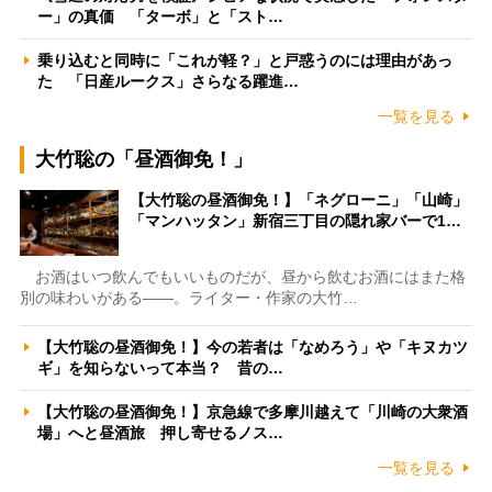
ー」の真価 「ターボ」と「スト…
乗り込むと同時に「これが軽？」と戸惑うのには理由があっ
た 「日産ルークス」さらなる躍進…
一覧を見る
大竹聡の「昼酒御免！」
【大竹聡の昼酒御免！】「ネグローニ」「山崎」
「マンハッタン」新宿三丁目の隠れ家バーで1…
お酒はいつ飲んでもいいものだが、昼から飲むお酒にはまた格
別の味わいがある――。ライター・作家の大竹…
【大竹聡の昼酒御免！】今の若者は「なめろう」や「キヌカツ
ギ」を知らないって本当？ 昔の…
【大竹聡の昼酒御免！】京急線で多摩川越えて「川崎の大衆酒
場」へと昼酒旅 押し寄せるノス…
一覧を見る