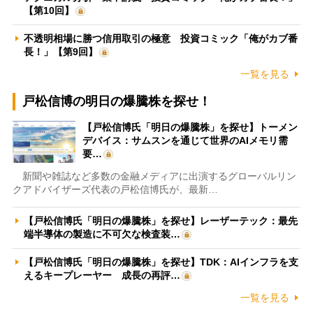
【第10回】
不透明相場に勝つ信用取引の極意 投資コミック「俺がカブ番
長！」【第9回】
一覧を見る
戸松信博の明日の爆騰株を探せ！
【戸松信博氏「明日の爆騰株」を探せ】トーメン
デバイス：サムスンを通じて世界のAIメモリ需
要…
新聞や雑誌など多数の金融メディアに出演するグローバルリン
クアドバイザーズ代表の戸松信博氏が、最新…
【戸松信博氏「明日の爆騰株」を探せ】レーザーテック：最先
端半導体の製造に不可欠な検査装…
【戸松信博氏「明日の爆騰株」を探せ】TDK：AIインフラを支
えるキープレーヤー 成長の再評…
一覧を見る