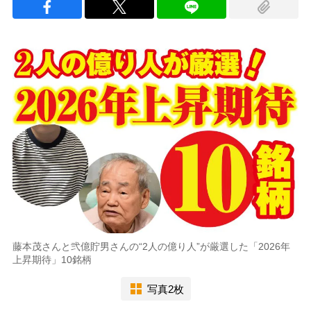
藤本茂さんと弐億貯男さんの“2人の億り人”が厳選した「2026年
上昇期待」10銘柄
写真2枚