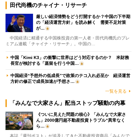
田代尚機のチャイナ・リサーチ
厳しい経済情勢をどう打開するか？中国の下半期
の「経済運営方針」を読み解く 需要不足対策
が…
中国経済に精通する中国株投資の第一人者・田代尚機氏のプレ
ミアム連載「チャイナ・リサーチ」。中国の…
中国「Kimi K3」の衝撃に世界はどう対応するのか？ 米財務
長官が検討する「蒸留を行う中国…
中国経済“予想外の低成長”で政策のテコ入れ必至か 経済運営
方針の修正で成長加速が予想さ…
一覧を見る
「みんなで大家さん」配当ストップ騒動の内幕
《ついに見えた問題の核心》「みんなで大家さ
ん」2000億円超不動産投資トラブル“異常なく
ら…
本誌『週刊ポスト』が追及してきた不動産投資商品「みんなで