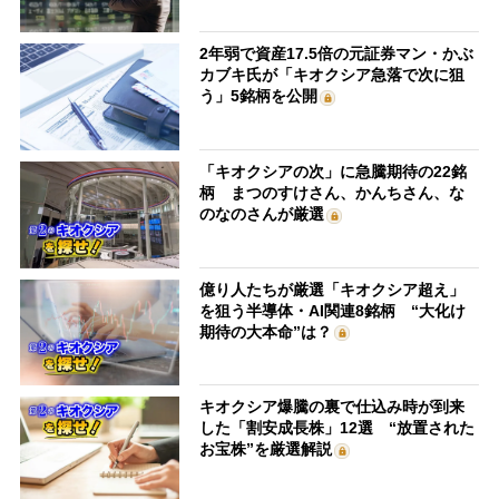
2年弱で資産17.5倍の元証券マン・かぶ
カブキ氏が「キオクシア急落で次に狙
う」5銘柄を公開
「キオクシアの次」に急騰期待の22銘
柄 まつのすけさん、かんちさん、な
のなのさんが厳選
億り人たちが厳選「キオクシア超え」
を狙う半導体・AI関連8銘柄 “大化け
期待の大本命”は？
キオクシア爆騰の裏で仕込み時が到来
した「割安成長株」12選 “放置された
お宝株”を厳選解説