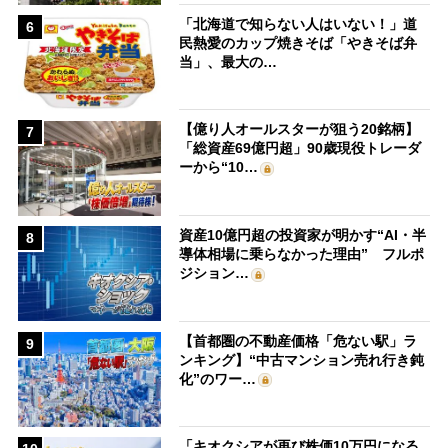
「北海道で知らない人はいない！」道
6
民熱愛のカップ焼きそば「やきそば弁
当」、最大の…
【億り人オールスターが狙う20銘柄】
7
「総資産69億円超」90歳現役トレーダ
ーから“10…
資産10億円超の投資家が明かす“AI・半
8
導体相場に乗らなかった理由” フルポ
ジション…
【首都圏の不動産価格「危ない駅」ラ
9
ンキング】“中古マンション売れ行き鈍
化”のワー…
「キオクシアが再び株価10万円になる