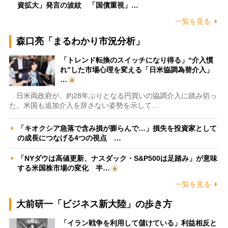
資拡大」発言の波紋 「国債重視」…
一覧を見る
森口亮「まるわかり市況分析」
「トレンド転換のスイッチになり得る」“介入慣
れ”した市場心理を変える「日米協調為替介入」
…
日米両政府が、約28年ぶりとなる円買いの協調介入に踏み切っ
た。米国も追加介入を辞さない姿勢を示して…
「キオクシア急落で含み損が膨らんで…」損失を投資家として
の成長につなげる4つの視点 …
「NYダウは高値更新、ナスダック・S&P500は足踏み」が意味
する米国株市場の変化 半…
一覧を見る
大前研一「ビジネス新大陸」の歩き方
「イラン戦争を利用して儲けている」利益相反と