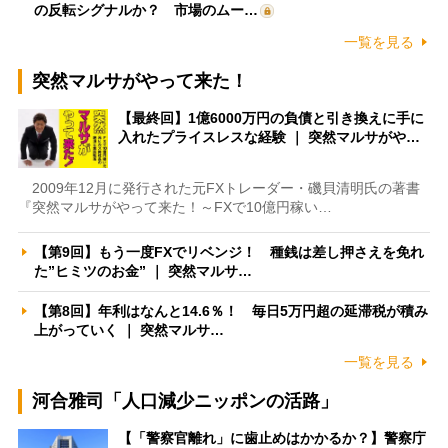
の反転シグナルか？ 市場のムー…
一覧を見る
突然マルサがやって来た！
【最終回】1億6000万円の負債と引き換えに手に
入れたプライスレスな経験 ｜ 突然マルサがや…
2009年12月に発行された元FXトレーダー・磯貝清明氏の著書
『突然マルサがやって来た！～FXで10億円稼い…
【第9回】もう一度FXでリベンジ！ 種銭は差し押さえを免れ
た”ヒミツのお金” ｜ 突然マルサ…
【第8回】年利はなんと14.6％！ 毎日5万円超の延滞税が積み
上がっていく ｜ 突然マルサ…
一覧を見る
河合雅司「人口減少ニッポンの活路」
【「警察官離れ」に歯止めはかかるか？】警察庁