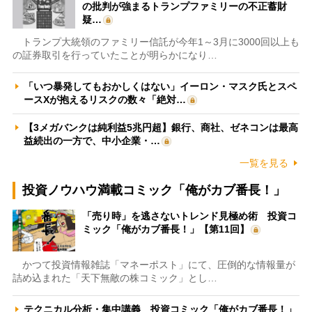
の批判が強まるトランプファミリーの不正蓄財
疑…
トランプ大統領のファミリー信託が今年1～3月に3000回以上も
の証券取引を行っていたことが明らかになり…
「いつ暴発してもおかしくはない」イーロン・マスク氏とスペ
ースXが抱えるリスクの数々「絶対…
【3メガバンクは純利益5兆円超】銀行、商社、ゼネコンは最高
益続出の一方で、中小企業・…
一覧を見る
投資ノウハウ満載コミック「俺がカブ番長！」
「売り時」を逃さないトレンド見極め術 投資コ
ミック「俺がカブ番長！」【第11回】
かつて投資情報雑誌「マネーポスト」にて、圧倒的な情報量が
詰め込まれた「天下無敵の株コミック」とし…
テクニカル分析・集中講義 投資コミック「俺がカブ番長！」