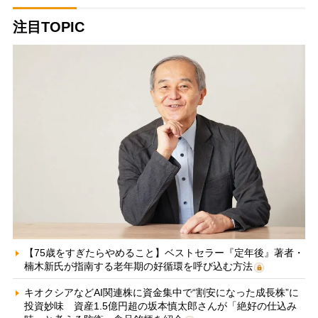
注目TOPIC
【75歳をすぎたらやめること】ベストセラー『定年後』著者・
楠木新氏が指南する老年期の好循環を呼び込む方法
キオクシアなどAI関連株に資金集中で“割安になった成長株”に
投資妙味 資産1.5億円超の坂本慎太郎さんが「絶好の仕込み