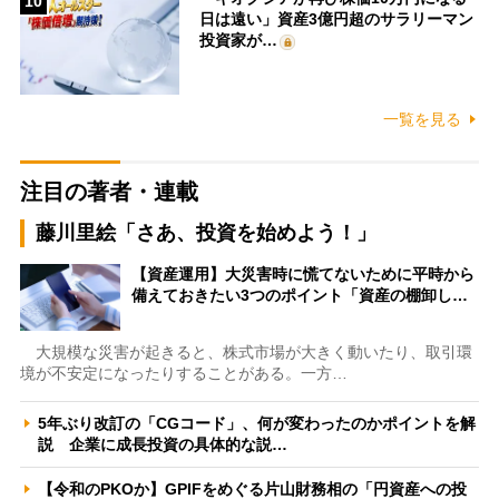
10
日は遠い」資産3億円超のサラリーマン
投資家が…
一覧を見る
注目の著者・連載
藤川里絵「さあ、投資を始めよう！」
【資産運用】大災害時に慌てないために平時から
備えておきたい3つのポイント「資産の棚卸し…
大規模な災害が起きると、株式市場が大きく動いたり、取引環
境が不安定になったりすることがある。一方…
5年ぶり改訂の「CGコード」、何が変わったのかポイントを解
説 企業に成長投資の具体的な説…
【令和のPKOか】GPIFをめぐる片山財務相の「円資産への投