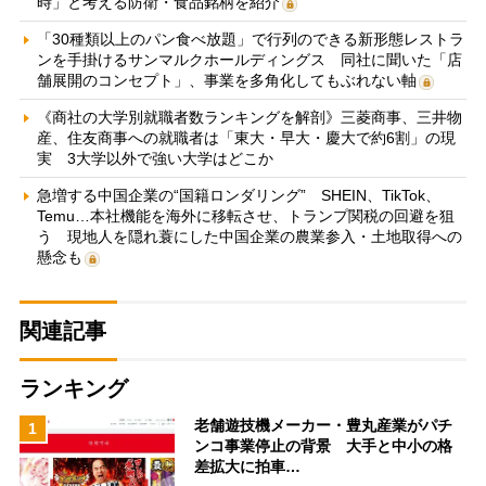
時」と考える防衛・食品銘柄を紹介
「30種類以上のパン食べ放題」で行列のできる新形態レストラ
ンを手掛けるサンマルクホールディングス 同社に聞いた「店
舗展開のコンセプト」、事業を多角化してもぶれない軸
《商社の大学別就職者数ランキングを解剖》三菱商事、三井物
産、住友商事への就職者は「東大・早大・慶大で約6割」の現
実 3大学以外で強い大学はどこか
急増する中国企業の“国籍ロンダリング” SHEIN、TikTok、
Temu…本社機能を海外に移転させ、トランプ関税の回避を狙
う 現地人を隠れ蓑にした中国企業の農業参入・土地取得への
懸念も
関連記事
ランキング
老舗遊技機メーカー・豊丸産業がパチ
1
ンコ事業停止の背景 大手と中小の格
差拡大に拍車…