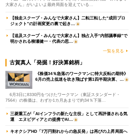
大家さん」がいよいよ最終局面を迎えている…
【独走スクープ・みんなで大家さん】二転三転した“成田プロ
ジェクト”の計画変更の裏で起き…
【追及スクープ・みんなで大家さん】独占入手“内部議事録”で
明かされる柳瀬健一・代表の思…
一覧を見る
古賀真人「発掘！好決算銘柄」
《株価34％急落のワークマンに特大反転の期待》
6月の売上低迷を吹き飛ばす第1四半期決算、…
6月3日に8330円をつけたワークマン（東証スタンダード・
7564）の株価は、わずか1カ月あまりで約34％下落…
三菱重工が「AIインフラの新たな主役」として再評価される気
運 エヌビディアとの提携でAI…
キオクシアHD「7万円割れからの急反発」は再びの上昇局面へ