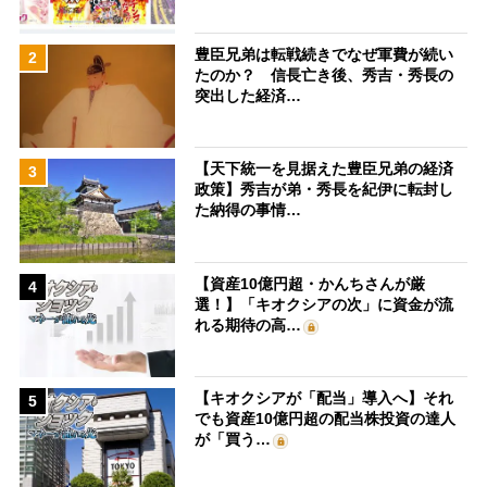
豊臣兄弟は転戦続きでなぜ軍費が続い
2
たのか？ 信長亡き後、秀吉・秀長の
突出した経済…
【天下統一を見据えた豊臣兄弟の経済
3
政策】秀吉が弟・秀長を紀伊に転封し
た納得の事情…
【資産10億円超・かんちさんが厳
4
選！】「キオクシアの次」に資金が流
れる期待の高…
【キオクシアが「配当」導入へ】それ
5
でも資産10億円超の配当株投資の達人
が「買う…