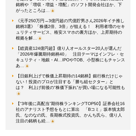
銘柄や「増収・増益・増配」のソフト開発会社ほか、下
がったところは…
《元手250万円→3億円超の弐億貯男さん2026年イチ推し
銘柄3選》「株価2倍、3倍」が狙える！ 利用者増のセキ
ュリティサービス、格安スマホの裏方ほか、上昇期待の
根拠を解…
【総資産124億円超】億り人オールスター20人が選んだ
「2026年爆騰期待銘柄40」 注目テーマはインフレ・セ
キュリティ・地銀・AI…IPOやTOB、小型株にもチャンス
あ…
【日銀利上げで株価上昇期待の14銘柄】銀行株だけじゃ
ない！投資のプロが注目する「勝ち組セクター」と
は？ 利上げ前後の“株価下振れ”が買い場になる可能性も
【“3年後に高配当”期待株ランキングTOP50】証券会社16
社のアナリスト予想をもとに算出 「Bコミ」坂本慎太郎
氏、なのなの氏、長期株式投資氏、かんち氏ら、億り人
注目の銘柄も続…