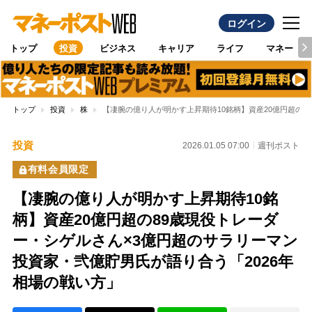
ログイン
トップ
投資
ビジネス
キャリア
ライフ
マネー
トップ
投資
株
【凄腕の億り人が明かす上昇期待10銘柄】資産20億円超の8
投資
2026.01.05 07:00
週刊ポスト
有料会員限定
【凄腕の億り人が明かす上昇期待10銘
柄】資産20億円超の89歳現役トレーダ
ー・シゲルさん×3億円超のサラリーマン
投資家・弐億貯男氏が語り合う「2026年
相場の戦い方」