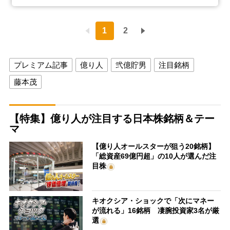
1
2
プレミアム記事
億り人
弐億貯男
注目銘柄
藤本茂
【特集】億り人が注目する日本株銘柄＆テー
マ
【億り人オールスターが狙う20銘柄】
「総資産69億円超」の10人が選んだ注
目株
キオクシア・ショックで「次にマネー
が流れる」16銘柄 凄腕投資家3名が厳
選