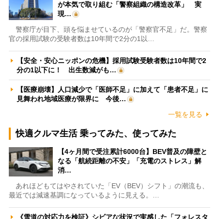
が本気で取り組む「警察組織の構造改革」 実
現…
警察庁が目下、頭を悩ませているのが「警察官不足」だ。警察
官の採用試験の受験者数は10年間で2分の1以…
【安全・安心ニッポンの危機】採用試験受験者数は10年間で2
分の1以下に！ 出生数減がも…
【医療崩壊】人口減少で「医師不足」に加えて「患者不足」に
見舞われ地域医療が限界に 今後…
一覧を見る
快適クルマ生活 乗ってみた、使ってみた
【4ヶ月間で受注累計6000台】BEV普及の障壁と
なる「航続距離の不安」「充電のストレス」解
消…
あれほどもてはやされていた「EV（BEV）シフト」の潮流も、
最近では減速基調になっているように見える。…
《雪道の対応力を検証》シビアな状況で実感した「フォレスタ