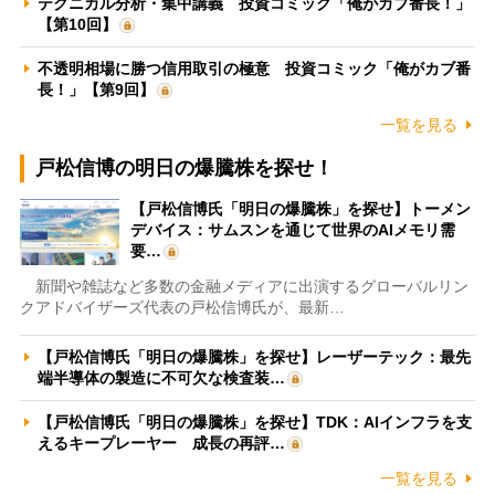
テクニカル分析・集中講義 投資コミック「俺がカブ番長！」
【第10回】
不透明相場に勝つ信用取引の極意 投資コミック「俺がカブ番
長！」【第9回】
一覧を見る
戸松信博の明日の爆騰株を探せ！
【戸松信博氏「明日の爆騰株」を探せ】トーメン
デバイス：サムスンを通じて世界のAIメモリ需
要…
新聞や雑誌など多数の金融メディアに出演するグローバルリン
クアドバイザーズ代表の戸松信博氏が、最新…
【戸松信博氏「明日の爆騰株」を探せ】レーザーテック：最先
端半導体の製造に不可欠な検査装…
【戸松信博氏「明日の爆騰株」を探せ】TDK：AIインフラを支
えるキープレーヤー 成長の再評…
一覧を見る