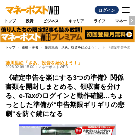
ログイン
トップ
投資
ビジネス
キャリア
ライフ
マネー
トップ
連載・著者
藤川里絵「さあ、投資を始めよう！」
《確定申告を楽に
藤川里絵「さあ、投資を始めよう！」
2026.02.09 15:00
マネーポストWEB
《確定申告を楽にする3つの準備》関係
書類を開封しまとめる、領収書を分け
る、e-Taxのログインと動作確認…ちょ
っとした準備が“申告期限ギリギリの悲
劇”を防ぐ鍵になる