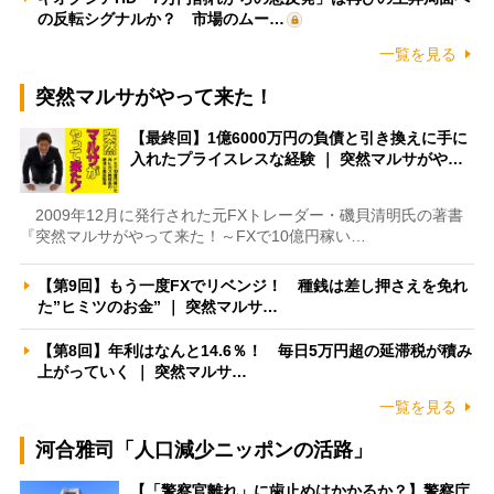
の反転シグナルか？ 市場のムー…
一覧を見る
突然マルサがやって来た！
【最終回】1億6000万円の負債と引き換えに手に
入れたプライスレスな経験 ｜ 突然マルサがや…
2009年12月に発行された元FXトレーダー・磯貝清明氏の著書
『突然マルサがやって来た！～FXで10億円稼い…
【第9回】もう一度FXでリベンジ！ 種銭は差し押さえを免れ
た”ヒミツのお金” ｜ 突然マルサ…
【第8回】年利はなんと14.6％！ 毎日5万円超の延滞税が積み
上がっていく ｜ 突然マルサ…
一覧を見る
河合雅司「人口減少ニッポンの活路」
【「警察官離れ」に歯止めはかかるか？】警察庁