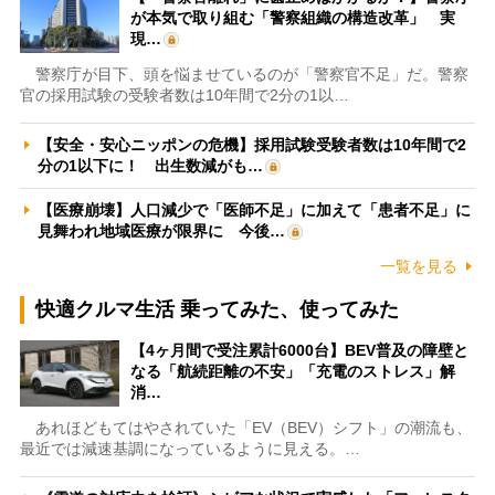
が本気で取り組む「警察組織の構造改革」 実
現…
警察庁が目下、頭を悩ませているのが「警察官不足」だ。警察
官の採用試験の受験者数は10年間で2分の1以…
【安全・安心ニッポンの危機】採用試験受験者数は10年間で2
分の1以下に！ 出生数減がも…
【医療崩壊】人口減少で「医師不足」に加えて「患者不足」に
見舞われ地域医療が限界に 今後…
一覧を見る
快適クルマ生活 乗ってみた、使ってみた
【4ヶ月間で受注累計6000台】BEV普及の障壁と
なる「航続距離の不安」「充電のストレス」解
消…
あれほどもてはやされていた「EV（BEV）シフト」の潮流も、
最近では減速基調になっているように見える。…