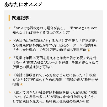
あなたにオススメ
関連記事
「NISAでも課税される場合がある」 新NISAとiDeCoの
知らなければ損をする“3つの落とし穴”
《合法的に“国保逃れ”をする方法》定年後も「任意継続」
なら健康保険料負担が年25万円減るケース 65歳以降も
「少し会社勤め」で年21万円の負担減も実現可能
「副業は年間20万円を超えると確定申告が必要」気を付
けるべき“副業の税金”のルールを解説、事業所得なら給与
所得との損益通算が可能に
《余計に徴収されているお金がこんなにあった！》税金
を“あと10万円”減らすための秘策 “節税の達人”税理士が
指南
《覚えておきたい社会保険料控除を使った節税術》“家族
でいちばん所得の多い人”が家族の社会保険料を支払うこ
とで節税額を最大化、所得税と住民税の軽減が可能