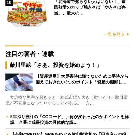
「北海道で知らない人はいない！」道
10
民熱愛のカップ焼きそば「やきそば弁
当」、最大の…
一覧を見る
注目の著者・連載
藤川里絵「さあ、投資を始めよう！」
【資産運用】大災害時に慌てないために平時から
備えておきたい3つのポイント「資産の棚卸し…
大規模な災害が起きると、株式市場が大きく動いたり、取引環
境が不安定になったりすることがある。一方…
5年ぶり改訂の「CGコード」、何が変わったのかポイントを解
説 企業に成長投資の具体的な説…
【令和のPKOか】GPIFをめぐる片山財務相の「円資産への投