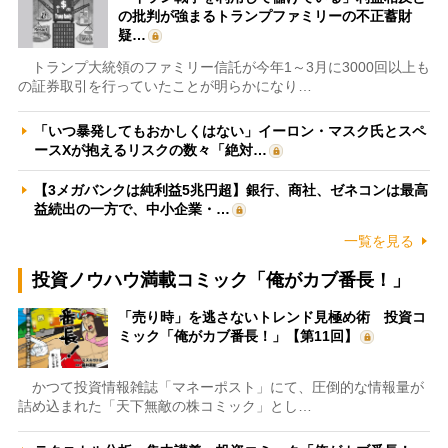
の批判が強まるトランプファミリーの不正蓄財
疑…
トランプ大統領のファミリー信託が今年1～3月に3000回以上も
の証券取引を行っていたことが明らかになり…
「いつ暴発してもおかしくはない」イーロン・マスク氏とスペ
ースXが抱えるリスクの数々「絶対…
【3メガバンクは純利益5兆円超】銀行、商社、ゼネコンは最高
益続出の一方で、中小企業・…
一覧を見る
投資ノウハウ満載コミック「俺がカブ番長！」
「売り時」を逃さないトレンド見極め術 投資コ
ミック「俺がカブ番長！」【第11回】
かつて投資情報雑誌「マネーポスト」にて、圧倒的な情報量が
詰め込まれた「天下無敵の株コミック」とし…