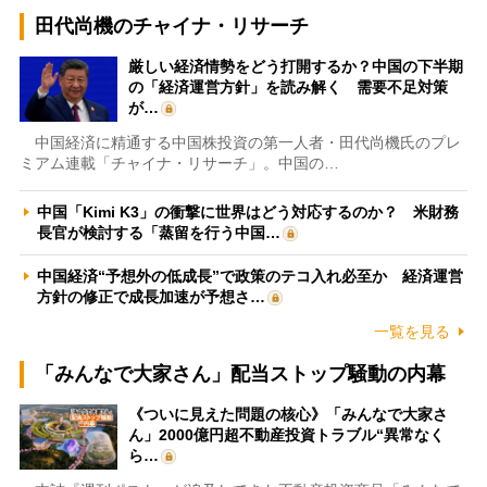
田代尚機のチャイナ・リサーチ
厳しい経済情勢をどう打開するか？中国の下半期
の「経済運営方針」を読み解く 需要不足対策
が…
中国経済に精通する中国株投資の第一人者・田代尚機氏のプレ
ミアム連載「チャイナ・リサーチ」。中国の…
中国「Kimi K3」の衝撃に世界はどう対応するのか？ 米財務
長官が検討する「蒸留を行う中国…
中国経済“予想外の低成長”で政策のテコ入れ必至か 経済運営
方針の修正で成長加速が予想さ…
一覧を見る
「みんなで大家さん」配当ストップ騒動の内幕
《ついに見えた問題の核心》「みんなで大家さ
ん」2000億円超不動産投資トラブル“異常なく
ら…