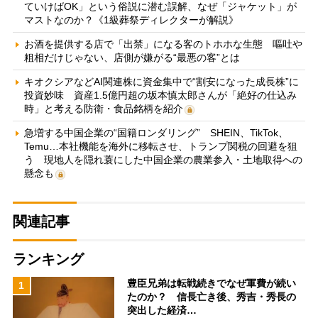
ていけばOK」という俗説に潜む誤解、なぜ「ジャケット」が
マストなのか？《1級葬祭ディレクターが解説》
お酒を提供する店で「出禁」になる客のトホホな生態 嘔吐や
粗相だけじゃない、店側が嫌がる“最悪の客”とは
キオクシアなどAI関連株に資金集中で“割安になった成長株”に
投資妙味 資産1.5億円超の坂本慎太郎さんが「絶好の仕込み
時」と考える防衛・食品銘柄を紹介
急増する中国企業の“国籍ロンダリング” SHEIN、TikTok、
Temu…本社機能を海外に移転させ、トランプ関税の回避を狙
う 現地人を隠れ蓑にした中国企業の農業参入・土地取得への
懸念も
関連記事
ランキング
豊臣兄弟は転戦続きでなぜ軍費が続い
1
たのか？ 信長亡き後、秀吉・秀長の
突出した経済…