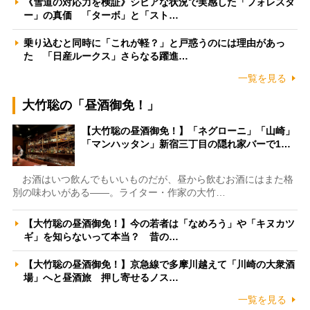
《雪道の対応力を検証》シビアな状況で実感した「フォレスタ
ー」の真価 「ターボ」と「スト…
乗り込むと同時に「これが軽？」と戸惑うのには理由があっ
た 「日産ルークス」さらなる躍進…
一覧を見る
大竹聡の「昼酒御免！」
【大竹聡の昼酒御免！】「ネグローニ」「山崎」
「マンハッタン」新宿三丁目の隠れ家バーで1…
お酒はいつ飲んでもいいものだが、昼から飲むお酒にはまた格
別の味わいがある――。ライター・作家の大竹…
【大竹聡の昼酒御免！】今の若者は「なめろう」や「キヌカツ
ギ」を知らないって本当？ 昔の…
【大竹聡の昼酒御免！】京急線で多摩川越えて「川崎の大衆酒
場」へと昼酒旅 押し寄せるノス…
一覧を見る