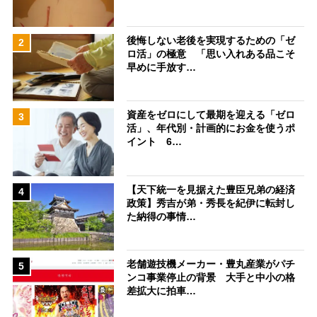
後悔しない老後を実現するための「ゼ
2
ロ活」の極意 「思い入れある品こそ
早めに手放す…
資産をゼロにして最期を迎える「ゼロ
3
活」、年代別・計画的にお金を使うポ
イント 6…
【天下統一を見据えた豊臣兄弟の経済
4
政策】秀吉が弟・秀長を紀伊に転封し
た納得の事情…
老舗遊技機メーカー・豊丸産業がパチ
5
ンコ事業停止の背景 大手と中小の格
差拡大に拍車…