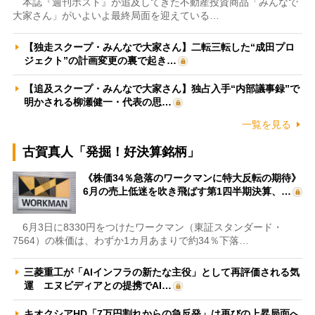
本誌『週刊ポスト』が追及してきた不動産投資商品「みんなで
大家さん」がいよいよ最終局面を迎えている…
【独走スクープ・みんなで大家さん】二転三転した“成田プロ
ジェクト”の計画変更の裏で起き…
【追及スクープ・みんなで大家さん】独占入手“内部議事録”で
明かされる柳瀬健一・代表の思…
一覧を見る
古賀真人「発掘！好決算銘柄」
《株価34％急落のワークマンに特大反転の期待》
6月の売上低迷を吹き飛ばす第1四半期決算、…
6月3日に8330円をつけたワークマン（東証スタンダード・
7564）の株価は、わずか1カ月あまりで約34％下落…
三菱重工が「AIインフラの新たな主役」として再評価される気
運 エヌビディアとの提携でAI…
キオクシアHD「7万円割れからの急反発」は再びの上昇局面へ