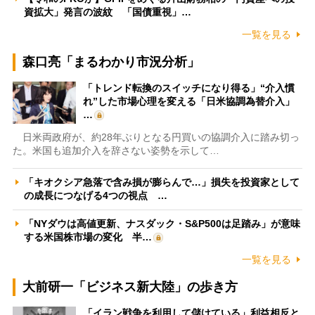
資拡大」発言の波紋 「国債重視」…
一覧を見る
森口亮「まるわかり市況分析」
「トレンド転換のスイッチになり得る」“介入慣
れ”した市場心理を変える「日米協調為替介入」
…
日米両政府が、約28年ぶりとなる円買いの協調介入に踏み切っ
た。米国も追加介入を辞さない姿勢を示して…
「キオクシア急落で含み損が膨らんで…」損失を投資家として
の成長につなげる4つの視点 …
「NYダウは高値更新、ナスダック・S&P500は足踏み」が意味
する米国株市場の変化 半…
一覧を見る
大前研一「ビジネス新大陸」の歩き方
「イラン戦争を利用して儲けている」利益相反と