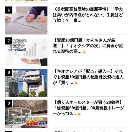
《首都圏高校受験の最新事情》「学力
6
は高いが内申点がとれない」生徒はど
う戦う？ 東…
【資産10億円超・かんちさんが厳
7
選！】「キオクシアの次」に資金が流
れる期待の高…
【キオクシアが「配当」導入へ】それ
8
でも資産10億円超の配当株投資の達人
が「買う…
【億り人オールスターが狙う20銘柄】
9
「総資産69億円超」90歳現役トレーダ
ーから“10…