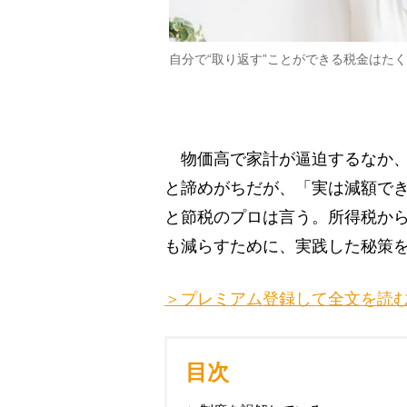
自分で“取り返す”ことができる税金はた
物価高で家計が逼迫するなか、
と諦めがちだが、「実は減額で
と節税のプロは言う。所得税から
も減らすために、実践した秘策
＞プレミアム登録して全文を読
目次