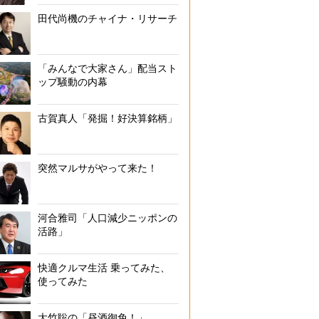
田代尚機のチャイナ・リサーチ
「みんなで大家さん」配当スト
ップ騒動の内幕
古賀真人「発掘！好決算銘柄」
突然マルサがやって来た！
河合雅司「人口減少ニッポンの
活路」
快適クルマ生活 乗ってみた、
使ってみた
大竹聡の「昼酒御免！」