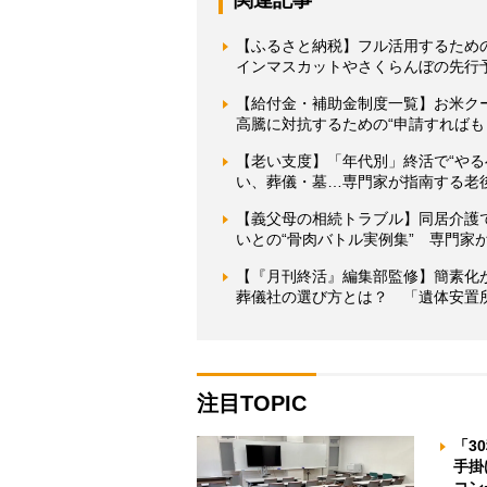
【ふるさと納税】フル活用するための
インマスカットやさくらんぼの先行予
【給付金・補助金制度一覧】お米ク
高騰に対抗するための“申請すればも
【老い支度】「年代別」終活で“やる
い、葬儀・墓…専門家が指南する老
【義父母の相続トラブル】同居介護
いとの“骨肉バトル実例集” 専門家
【『月刊終活』編集部監修】簡素化
葬儀社の選び方とは？ 「遺体安置
注目TOPIC
「3
手掛
コン