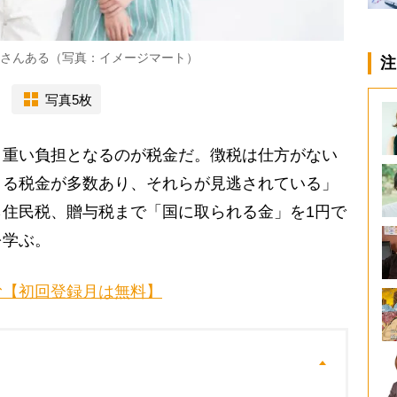
くさんある（写真：イメージマート）
注
写真5枚
重い負担となるのが税金だ。徴税は仕方がない
きる税金が多数あり、それらが見逃されている」
住民税、贈与税まで「国に取られる金」を1円で
を学ぶ。
む【初回登録月は無料】