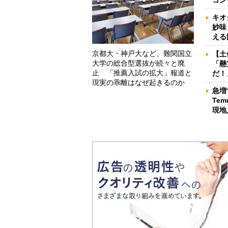
キオ
妙味
える
京都大・神戸大など、難関国立
【土
大学の総合型選抜が続々と廃
「懸
止 「推薦入試の拡大」報道と
だ！
現実の乖離はなぜ起きるのか
急増
Te
現地