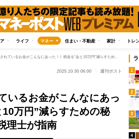
ア
ライフ
マネー
住まい・不動産
家計
トレ
《余計に徴収されているお金がこんなにあった！》税金を“あと10万円”減らすための秘策 “節税の達人”税理士が指南
ラ
1
2025.10.30 06:00
週刊ポスト
2
ているお金がこんなにあっ
10万円”減らすための秘
3
”税理士が指南
4