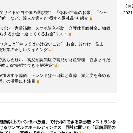
【お
“サイトや自治体の選び方” 「令和6年産のお米」「シャ
202
約」など、達人が選んだ“得する返礼品”も紹介
ーポン、家賃補助、スマホ購入補助、介護休業給付金…物価
らえるお金・返ってくるお金”リスト
べきこと”“やってはいけないこと” お金、片付け、住ま
後対策の正しいタイミング
であらぬ疑い、義父が認知症で義兄が財産管理…義きょうだ
が教える“夫婦でできる解決策”
が加速する葬儀、トレンドは一日葬と直葬 満足度を高める
所」の活用にも注目
0種類以上のパン食べ放題」で行列のできる新形態レストランを
けるサンマルクホールディングス 同社に聞いた「店舗展開の
セプト」、事業を多角化してもぶれない軸