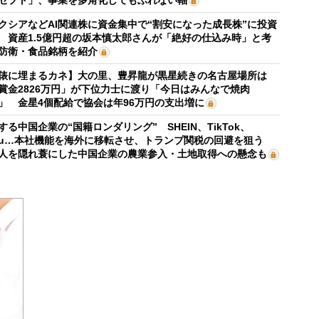
クシアなどAI関連株に資金集中で“割安になった成長株”に投資
 資産1.5億円超の坂本慎太郎さんが「絶好の仕込み時」と考
防衛・食品銘柄を紹介
俵に埋まるカネ】大の里、豊昇龍が黒星続きの名古屋場所は
賞金2826万円」が下位力士に渡り「今日はみんなで焼肉
」 金星4個配給で協会は年96万円の支出増に
する中国企業の“国籍ロンダリング” SHEIN、TikTok、
mu…本社機能を海外に移転させ、トランプ関税の回避を狙う
人を隠れ蓑にした中国企業の農業参入・土地取得への懸念も