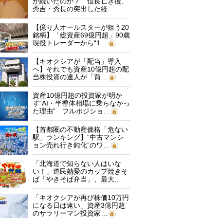
が続いたのか？ 信長亡き後、
秀吉・秀長の突出した経…
【億り人オールスターが狙う20
銘柄】「総資産69億円超」90歳
現役トレーダーから“1…
【キオクシアが「配当」導入
へ】それでも資産10億円超の配
当株投資の達人が「買…
資産10億円超の投資家が明か
す“AI・半導体相場に乗らなかっ
た理由” フルポジショ…
【首都圏の不動産価格「危ない
駅」ランキング】“中古マンシ
ョン売れ行き鈍化”のワ…
「北海道で知らない人はいな
い！」道民熱愛のカップ焼きそ
ば「やきそば弁当」、最大…
「キオクシアが再び株価10万円
になる日は遠い」資産3億円超
のサラリーマン投資家…