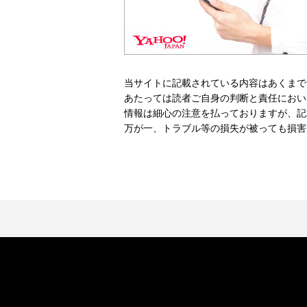
当サイトに記載されている内容はあくまで
あたっては読者ご自身の判断と責任におい
情報は細心の注意を払っておりますが、記
万が一、トラブル等の損失が被っても損害