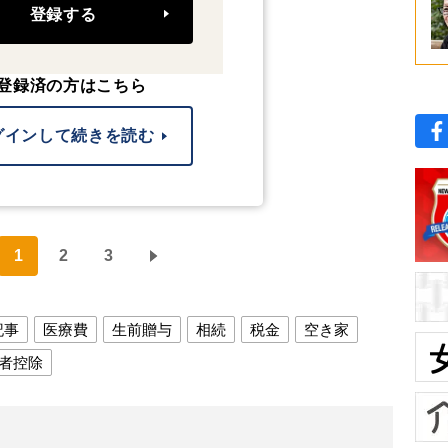
登録する
登録済の方はこちら
グインして続きを読む
1
2
3
記事
医療費
生前贈与
相続
税金
空き家
者控除