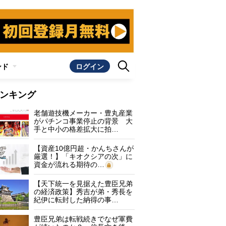
ンド
ログイン
ンキング
老舗遊技機メーカー・豊丸産業
がパチンコ事業停止の背景 大
手と中小の格差拡大に拍…
【資産10億円超・かんちさんが
厳選！】「キオクシアの次」に
資金が流れる期待の…
【天下統一を見据えた豊臣兄弟
の経済政策】秀吉が弟・秀長を
紀伊に転封した納得の事…
豊臣兄弟は転戦続きでなぜ軍費