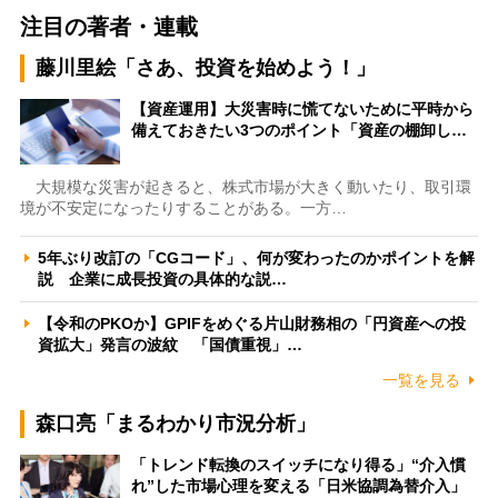
注目の著者・連載
藤川里絵「さあ、投資を始めよう！」
【資産運用】大災害時に慌てないために平時から
備えておきたい3つのポイント「資産の棚卸し…
大規模な災害が起きると、株式市場が大きく動いたり、取引環
境が不安定になったりすることがある。一方…
5年ぶり改訂の「CGコード」、何が変わったのかポイントを解
説 企業に成長投資の具体的な説…
【令和のPKOか】GPIFをめぐる片山財務相の「円資産への投
資拡大」発言の波紋 「国債重視」…
一覧を見る
森口亮「まるわかり市況分析」
「トレンド転換のスイッチになり得る」“介入慣
れ”した市場心理を変える「日米協調為替介入」