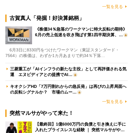
一覧を見る
古賀真人「発掘！好決算銘柄」
《株価34％急落のワークマンに特大反転の期待》
6月の売上低迷を吹き飛ばす第1四半期決算、…
6月3日に8330円をつけたワークマン（東証スタンダード・
7564）の株価は、わずか1カ月あまりで約34％下落…
三菱重工が「AIインフラの新たな主役」として再評価される気
運 エヌビディアとの提携でAI…
キオクシアHD「7万円割れからの急反発」は再びの上昇局面へ
の反転シグナルか？ 市場のムー…
一覧を見る
突然マルサがやって来た！
【最終回】1億6000万円の負債と引き換えに手に
入れたプライスレスな経験 ｜ 突然マルサがや…