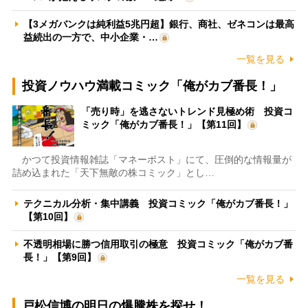
【3メガバンクは純利益5兆円超】銀行、商社、ゼネコンは最高
益続出の一方で、中小企業・…
一覧を見る
投資ノウハウ満載コミック「俺がカブ番長！」
「売り時」を逃さないトレンド見極め術 投資コ
ミック「俺がカブ番長！」【第11回】
かつて投資情報雑誌「マネーポスト」にて、圧倒的な情報量が
詰め込まれた「天下無敵の株コミック」とし…
テクニカル分析・集中講義 投資コミック「俺がカブ番長！」
【第10回】
不透明相場に勝つ信用取引の極意 投資コミック「俺がカブ番
長！」【第9回】
一覧を見る
戸松信博の明日の爆騰株を探せ！