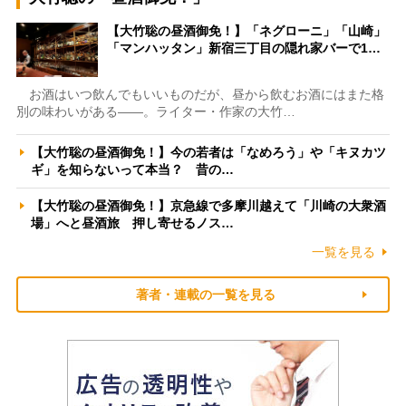
【大竹聡の昼酒御免！】「ネグローニ」「山崎」
「マンハッタン」新宿三丁目の隠れ家バーで1…
お酒はいつ飲んでもいいものだが、昼から飲むお酒にはまた格
別の味わいがある――。ライター・作家の大竹…
【大竹聡の昼酒御免！】今の若者は「なめろう」や「キヌカツ
ギ」を知らないって本当？ 昔の…
【大竹聡の昼酒御免！】京急線で多摩川越えて「川崎の大衆酒
場」へと昼酒旅 押し寄せるノス…
一覧を見る
著者・連載の一覧を見る