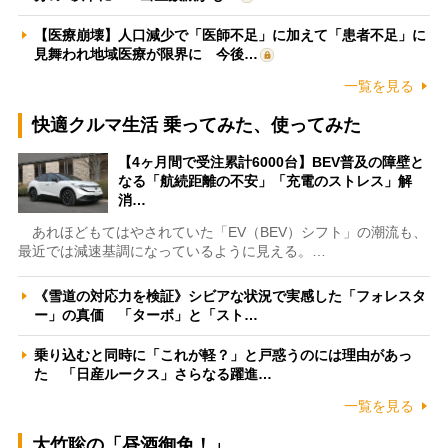
【医療崩壊】人口減少で「医師不足」に加えて「患者不足」に
見舞われ地域医療が限界に 今後…
一覧を見る
快適クルマ生活 乗ってみた、使ってみた
【4ヶ月間で受注累計6000台】BEV普及の障壁と
なる「航続距離の不安」「充電のストレス」解
消…
あれほどもてはやされていた「EV（BEV）シフト」の潮流も、
最近では減速基調になっているように見える。…
《雪道の対応力を検証》シビアな状況で実感した「フォレスタ
ー」の真価 「ターボ」と「スト…
乗り込むと同時に「これが軽？」と戸惑うのには理由があっ
た 「日産ルークス」さらなる躍進…
一覧を見る
大竹聡の「昼酒御免！」