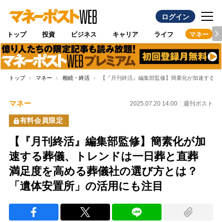
ログイン
トップ
投資
ビジネス
キャリア
ライフ
マネー
トップ
マネー
相続・終活
【『月刊終活』編集部監修】簡素化が加速する葬
マネー
2025.07.20 14:00
週刊ポスト
有料会員限定
【『月刊終活』編集部監修】簡素化が加
速する葬儀、トレンドは一日葬と直葬
満足度を高める葬儀社の選び方とは？
「遺体安置所」の活用にも注目