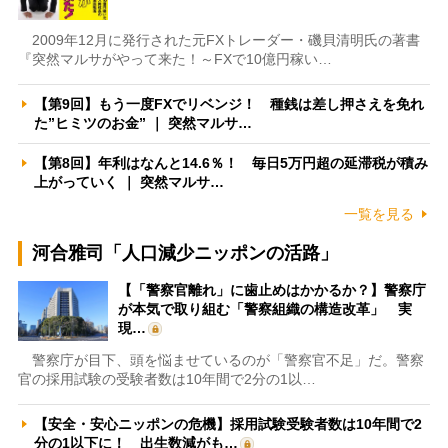
2009年12月に発行された元FXトレーダー・磯貝清明氏の著書
『突然マルサがやって来た！～FXで10億円稼い…
【第9回】もう一度FXでリベンジ！ 種銭は差し押さえを免れ
た”ヒミツのお金” ｜ 突然マルサ…
【第8回】年利はなんと14.6％！ 毎日5万円超の延滞税が積み
上がっていく ｜ 突然マルサ…
一覧を見る
河合雅司「人口減少ニッポンの活路」
【「警察官離れ」に歯止めはかかるか？】警察庁
が本気で取り組む「警察組織の構造改革」 実
現…
警察庁が目下、頭を悩ませているのが「警察官不足」だ。警察
官の採用試験の受験者数は10年間で2分の1以…
【安全・安心ニッポンの危機】採用試験受験者数は10年間で2
分の1以下に！ 出生数減がも…