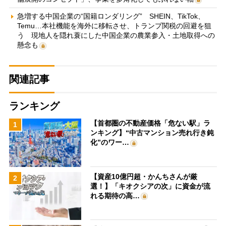
急増する中国企業の“国籍ロンダリング” SHEIN、TikTok、
Temu…本社機能を海外に移転させ、トランプ関税の回避を狙
う 現地人を隠れ蓑にした中国企業の農業参入・土地取得への
懸念も
関連記事
ランキング
【首都圏の不動産価格「危ない駅」ラ
1
ンキング】“中古マンション売れ行き鈍
化”のワー…
【資産10億円超・かんちさんが厳
2
選！】「キオクシアの次」に資金が流
れる期待の高…