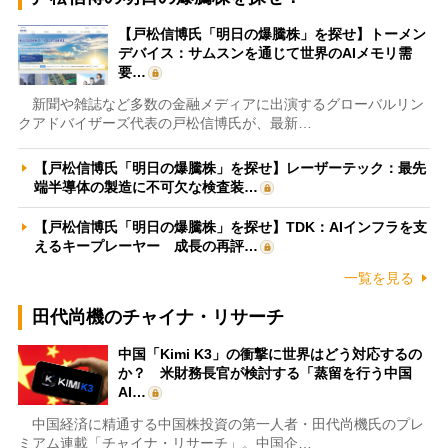
【戸松信博氏「明日の爆騰株」を探せ】トーメン
デバイス：サムスンを通じて世界のAIメモリ需
要…
新聞や雑誌など多数の金融メディアに出演するグローバルリン
クアドバイザーズ代表の戸松信博氏が、最新…
【戸松信博氏「明日の爆騰株」を探せ】レーザーテック：最先
端半導体の製造に不可欠な検査装…
【戸松信博氏「明日の爆騰株」を探せ】TDK：AIインフラを支
えるキープレーヤー 成長の再評…
一覧を見る
田代尚機のチャイナ・リサーチ
中国「Kimi K3」の衝撃に世界はどう対応するの
か？ 米財務長官が検討する「蒸留を行う中国
AI…
中国経済に精通する中国株投資の第一人者・田代尚機氏のプレ
ミアム連載「チャイナ・リサーチ」。中国企…