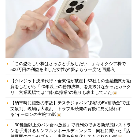
「この恐ろしい株はさっさと手放したい…」キオクシア株で
500万円の利益を出した女性が“夢よもう一度”と再購入
【クレジット決済代行・全東信が破産】63社もの金融機関が融
資をしながら「20年以上の粉飾決算」を見抜けなかったカラク
リ 営業現場では“自転車操業”の焦りも表出していた
【納車時に複数の事故】テスラジャパン“多額のEV補助金”で注
文殺到、現場は大混乱 トラブル続発の背後に見え隠れす
る“イーロンの右腕”の影
「30種類以上のパン食べ放題」で行列のできる新形態レストラ
ンを手掛けるサンマルクホールディングス 同社に聞いた「店
舗展開のコンセプト」、事業を多角化してもぶれない軸