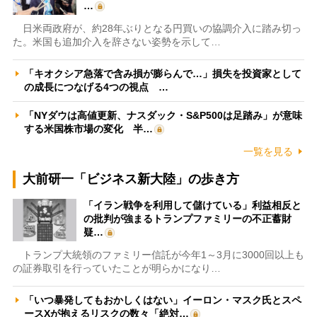
…
日米両政府が、約28年ぶりとなる円買いの協調介入に踏み切っ
た。米国も追加介入を辞さない姿勢を示して…
「キオクシア急落で含み損が膨らんで…」損失を投資家として
の成長につなげる4つの視点 …
「NYダウは高値更新、ナスダック・S&P500は足踏み」が意味
する米国株市場の変化 半…
一覧を見る
大前研一「ビジネス新大陸」の歩き方
「イラン戦争を利用して儲けている」利益相反と
の批判が強まるトランプファミリーの不正蓄財
疑…
トランプ大統領のファミリー信託が今年1～3月に3000回以上も
の証券取引を行っていたことが明らかになり…
「いつ暴発してもおかしくはない」イーロン・マスク氏とスペ
ースXが抱えるリスクの数々「絶対…