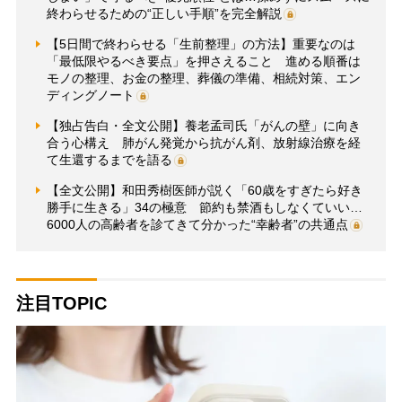
終わらせるための“正しい手順”を完全解説
【5日間で終わらせる「生前整理」の方法】重要なのは
「最低限やるべき要点」を押さえること 進める順番は
モノの整理、お金の整理、葬儀の準備、相続対策、エン
ディングノート
【独占告白・全文公開】養老孟司氏「がんの壁」に向き
合う心構え 肺がん発覚から抗がん剤、放射線治療を経
て生還するまでを語る
【全文公開】和田秀樹医師が説く「60歳をすぎたら好き
勝手に生きる」34の極意 節約も禁酒もしなくていい…
6000人の高齢者を診てきて分かった“幸齢者”の共通点
注目TOPIC