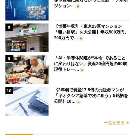
導体相場に乗らなかった理由” フルポ
ジション…
【世帯年収別・東京23区マンション
8
「狙い目駅」を大公開】年収500万円、
700万円で…
「AI・半導体関連が“本命”であること
9
に変わりはない」資産20億円超の90歳
現役トレー…
《2年弱で資産17.5倍の元証券マンが
10
「キオクシア急落で次に狙う」5銘柄を
公開》10…
一覧を見る