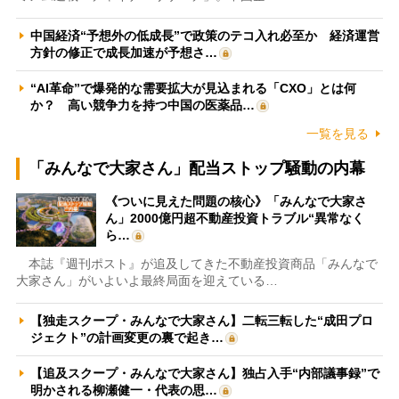
中国経済“予想外の低成長”で政策のテコ入れ必至か 経済運営
方針の修正で成長加速が予想さ…
“AI革命”で爆発的な需要拡大が見込まれる「CXO」とは何
か？ 高い競争力を持つ中国の医薬品…
一覧を見る
「みんなで大家さん」配当ストップ騒動の内幕
《ついに見えた問題の核心》「みんなで大家さ
ん」2000億円超不動産投資トラブル“異常なく
ら…
本誌『週刊ポスト』が追及してきた不動産投資商品「みんなで
大家さん」がいよいよ最終局面を迎えている…
【独走スクープ・みんなで大家さん】二転三転した“成田プロ
ジェクト”の計画変更の裏で起き…
【追及スクープ・みんなで大家さん】独占入手“内部議事録”で
明かされる柳瀬健一・代表の思…