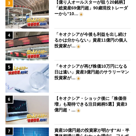
【億り人オールスターが狙う20銘柄】
3
「総資産69億円超」90歳現役トレーダ
ーから“10…
「キオクシアが今後も利益を出し続け
4
るかは分からない」資産11億円の個人
投資家が…
「キオクシアが再び株価10万円になる
5
日は遠い」資産3億円超のサラリーマン
投資家が…
【キオクシア・ショック後に「株価倍
6
増」も期待できる注目銘柄5選】資産3
億円超・…
資産10億円超の投資家が明かす“AI・半
7