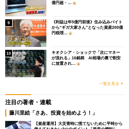
億円超・…
《利益は年5億円前後》住み込みバイト
9
から“ギガ大家さん”となった資産200億
円税理…
キオクシア・ショックで「次にマネー
10
が流れる」16銘柄 AI相場の裏で割安
に放置され…
一覧を見る
注目の著者・連載
藤川里絵「さあ、投資を始めよう！」
【資産運用】大災害時に慌てないために平時から