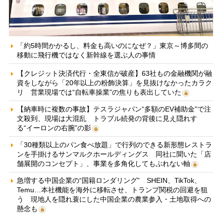
「約5時間かかるし、料金も高いのになぜ？」東京～博多間の
移動に飛行機ではなく新幹線を選ぶ人の事情
【クレジット決済代行・全東信が破産】63社もの金融機関が融
資をしながら「20年以上の粉飾決算」を見抜けなかったカラク
リ 営業現場では“自転車操業”の焦りも表出していた
【納車時に複数の事故】テスラジャパン“多額のEV補助金”で注
文殺到、現場は大混乱 トラブル続発の背後に見え隠れす
る“イーロンの右腕”の影
「30種類以上のパン食べ放題」で行列のできる新形態レストラ
ンを手掛けるサンマルクホールディングス 同社に聞いた「店
舗展開のコンセプト」、事業を多角化してもぶれない軸
急増する中国企業の“国籍ロンダリング” SHEIN、TikTok、
Temu…本社機能を海外に移転させ、トランプ関税の回避を狙
う 現地人を隠れ蓑にした中国企業の農業参入・土地取得への
懸念も