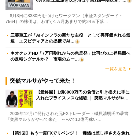
6月の売上低迷を吹き飛ばす第1四半期決算、…
6月3日に8330円をつけたワークマン（東証スタンダード・
7564）の株価は、わずか1カ月あまりで約34％下落…
三菱重工が「AIインフラの新たな主役」として再評価される気
運 エヌビディアとの提携でAI…
キオクシアHD「7万円割れからの急反発」は再びの上昇局面へ
の反転シグナルか？ 市場のムー…
一覧を見る
突然マルサがやって来た！
【最終回】1億6000万円の負債と引き換えに手に
入れたプライスレスな経験 ｜ 突然マルサがや…
2009年12月に発行された元FXトレーダー・磯貝清明氏の著書
『突然マルサがやって来た！～FXで10億円稼い…
【第9回】もう一度FXでリベンジ！ 種銭は差し押さえを免れ