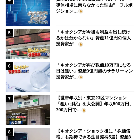
導体相場に乗らなかった理由” フルポ
ジション…
「キオクシアが今後も利益を出し続け
5
るかは分からない」資産11億円の個人
投資家が…
「キオクシアが再び株価10万円になる
6
日は遠い」資産3億円超のサラリーマン
投資家が…
【世帯年収別・東京23区マンション
7
「狙い目駅」を大公開】年収500万円、
700万円で…
【キオクシア・ショック後に「株価倍
8
増」も期待できる注目銘柄5選】資産3