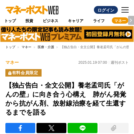
ログイン
トップ
投資
ビジネス
キャリア
ライフ
マネー
トップ
マネー
医療・介護
【独占告白・全文公開】養老孟司氏「がんの壁」
マネー
2025.01.19 07:00
週刊ポスト
有料会員限定
【独占告白・全文公開】養老孟司氏「が
んの壁」に向き合う心構え 肺がん発覚
から抗がん剤、放射線治療を経て生還す
るまでを語る