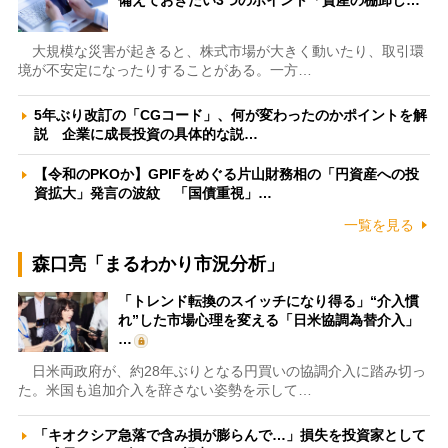
備えておきたい3つのポイント「資産の棚卸し…
大規模な災害が起きると、株式市場が大きく動いたり、取引環
境が不安定になったりすることがある。一方…
5年ぶり改訂の「CGコード」、何が変わったのかポイントを解
説 企業に成長投資の具体的な説…
【令和のPKOか】GPIFをめぐる片山財務相の「円資産への投
資拡大」発言の波紋 「国債重視」…
一覧を見る
森口亮「まるわかり市況分析」
「トレンド転換のスイッチになり得る」“介入慣
れ”した市場心理を変える「日米協調為替介入」
…
日米両政府が、約28年ぶりとなる円買いの協調介入に踏み切っ
た。米国も追加介入を辞さない姿勢を示して…
「キオクシア急落で含み損が膨らんで…」損失を投資家として