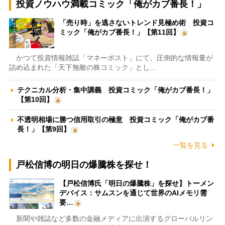
投資ノウハウ満載コミック「俺がカブ番長！」
「売り時」を逃さないトレンド見極め術 投資コ
ミック「俺がカブ番長！」【第11回】
かつて投資情報雑誌「マネーポスト」にて、圧倒的な情報量が
詰め込まれた「天下無敵の株コミック」とし…
テクニカル分析・集中講義 投資コミック「俺がカブ番長！」
【第10回】
不透明相場に勝つ信用取引の極意 投資コミック「俺がカブ番
長！」【第9回】
一覧を見る
戸松信博の明日の爆騰株を探せ！
【戸松信博氏「明日の爆騰株」を探せ】トーメン
デバイス：サムスンを通じて世界のAIメモリ需
要…
新聞や雑誌など多数の金融メディアに出演するグローバルリン