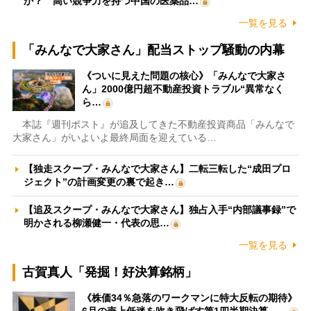
か？ 高い競争力を持つ中国の医薬品…
一覧を見る
「みんなで大家さん」配当ストップ騒動の内幕
《ついに見えた問題の核心》「みんなで大家さ
ん」2000億円超不動産投資トラブル“異常なく
ら…
本誌『週刊ポスト』が追及してきた不動産投資商品「みんなで
大家さん」がいよいよ最終局面を迎えている…
【独走スクープ・みんなで大家さん】二転三転した“成田プロ
ジェクト”の計画変更の裏で起き…
【追及スクープ・みんなで大家さん】独占入手“内部議事録”で
明かされる柳瀬健一・代表の思…
一覧を見る
古賀真人「発掘！好決算銘柄」
《株価34％急落のワークマンに特大反転の期待》