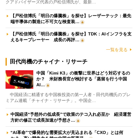
クアドバイザーズ代表の戸松信博氏が、最新…
【戸松信博氏「明日の爆騰株」を探せ】レーザーテック：最先
端半導体の製造に不可欠な検査装…
【戸松信博氏「明日の爆騰株」を探せ】TDK：AIインフラを支
えるキープレーヤー 成長の再評…
一覧を見る
田代尚機のチャイナ・リサーチ
中国「Kimi K3」の衝撃に世界はどう対応するの
か？ 米財務長官が検討する「蒸留を行う中国
AI…
中国経済に精通する中国株投資の第一人者・田代尚機氏のプレ
ミアム連載「チャイナ・リサーチ」。中国企…
中国経済“予想外の低成長”で政策のテコ入れ必至か 経済運営
方針の修正で成長加速が予想さ…
“AI革命”で爆発的な需要拡大が見込まれる「CXO」とは何