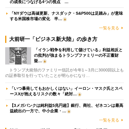
の成長につなげる4つの視点 …
「NYダウは高値更新、ナスダック・S&P500は足踏み」が意味
する米国株市場の変化 半…
一覧を見る
大前研一「ビジネス新大陸」の歩き方
「イラン戦争を利用して儲けている」利益相反と
の批判が強まるトランプファミリーの不正蓄財
疑…
トランプ大統領のファミリー信託が今年1～3月に3000回以上も
の証券取引を行っていたことが明らかになり…
「いつ暴発してもおかしくはない」イーロン・マスク氏とスペ
ースXが抱えるリスクの数々「絶対…
【3メガバンクは純利益5兆円超】銀行、商社、ゼネコンは最高
益続出の一方で、中小企業・…
一覧を見る