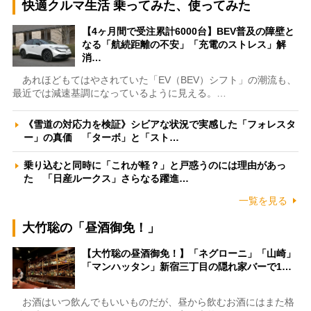
快適クルマ生活 乗ってみた、使ってみた
【4ヶ月間で受注累計6000台】BEV普及の障壁と
なる「航続距離の不安」「充電のストレス」解
消…
あれほどもてはやされていた「EV（BEV）シフト」の潮流も、
最近では減速基調になっているように見える。…
《雪道の対応力を検証》シビアな状況で実感した「フォレスタ
ー」の真価 「ターボ」と「スト…
乗り込むと同時に「これが軽？」と戸惑うのには理由があっ
た 「日産ルークス」さらなる躍進…
一覧を見る
大竹聡の「昼酒御免！」
【大竹聡の昼酒御免！】「ネグローニ」「山崎」
「マンハッタン」新宿三丁目の隠れ家バーで1…
お酒はいつ飲んでもいいものだが、昼から飲むお酒にはまた格