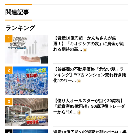
関連記事
ランキング
【資産10億円超・かんちさんが厳
1
選！】「キオクシアの次」に資金が流
れる期待の高…
【首都圏の不動産価格「危ない駅」ラ
2
ンキング】“中古マンション売れ行き鈍
化”のワー…
【億り人オールスターが狙う20銘柄】
3
「総資産69億円超」90歳現役トレーダ
ーから“10…
資産10億円超の投資家が明かす“AI・半
4