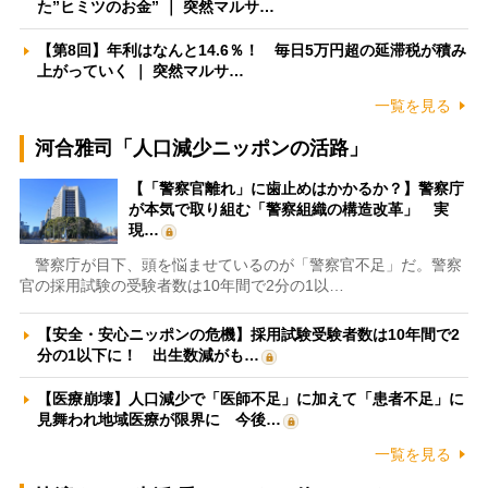
た”ヒミツのお金” ｜ 突然マルサ…
【第8回】年利はなんと14.6％！ 毎日5万円超の延滞税が積み
上がっていく ｜ 突然マルサ…
一覧を見る
河合雅司「人口減少ニッポンの活路」
【「警察官離れ」に歯止めはかかるか？】警察庁
が本気で取り組む「警察組織の構造改革」 実
現…
警察庁が目下、頭を悩ませているのが「警察官不足」だ。警察
官の採用試験の受験者数は10年間で2分の1以…
【安全・安心ニッポンの危機】採用試験受験者数は10年間で2
分の1以下に！ 出生数減がも…
【医療崩壊】人口減少で「医師不足」に加えて「患者不足」に
見舞われ地域医療が限界に 今後…
一覧を見る