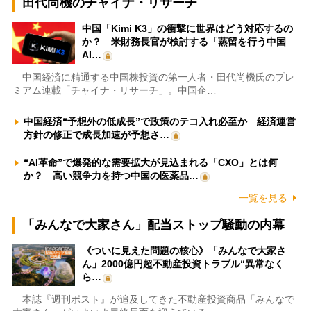
田代尚機のチャイナ・リサーチ
中国「Kimi K3」の衝撃に世界はどう対応するの
か？ 米財務長官が検討する「蒸留を行う中国
AI…
中国経済に精通する中国株投資の第一人者・田代尚機氏のプレ
ミアム連載「チャイナ・リサーチ」。中国企…
中国経済“予想外の低成長”で政策のテコ入れ必至か 経済運営
方針の修正で成長加速が予想さ…
“AI革命”で爆発的な需要拡大が見込まれる「CXO」とは何
か？ 高い競争力を持つ中国の医薬品…
一覧を見る
「みんなで大家さん」配当ストップ騒動の内幕
《ついに見えた問題の核心》「みんなで大家さ
ん」2000億円超不動産投資トラブル“異常なく
ら…
本誌『週刊ポスト』が追及してきた不動産投資商品「みんなで