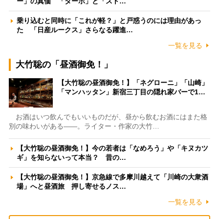
ー」の真価 「ターボ」と「スト…
乗り込むと同時に「これが軽？」と戸惑うのには理由があっ
た 「日産ルークス」さらなる躍進…
一覧を見る
大竹聡の「昼酒御免！」
【大竹聡の昼酒御免！】「ネグローニ」「山崎」
「マンハッタン」新宿三丁目の隠れ家バーで1…
お酒はいつ飲んでもいいものだが、昼から飲むお酒にはまた格
別の味わいがある――。ライター・作家の大竹…
【大竹聡の昼酒御免！】今の若者は「なめろう」や「キヌカツ
ギ」を知らないって本当？ 昔の…
【大竹聡の昼酒御免！】京急線で多摩川越えて「川崎の大衆酒
場」へと昼酒旅 押し寄せるノス…
一覧を見る