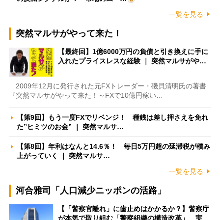
一覧を見る
突然マルサがやって来た！
【最終回】1億6000万円の負債と引き換えに手に
入れたプライスレスな経験 ｜ 突然マルサがや…
2009年12月に発行された元FXトレーダー・磯貝清明氏の著書
『突然マルサがやって来た！～FXで10億円稼い…
【第9回】もう一度FXでリベンジ！ 種銭は差し押さえを免れ
た”ヒミツのお金” ｜ 突然マルサ…
【第8回】年利はなんと14.6％！ 毎日5万円超の延滞税が積み
上がっていく ｜ 突然マルサ…
一覧を見る
河合雅司「人口減少ニッポンの活路」
【「警察官離れ」に歯止めはかかるか？】警察庁
が本気で取り組む「警察組織の構造改革」 実