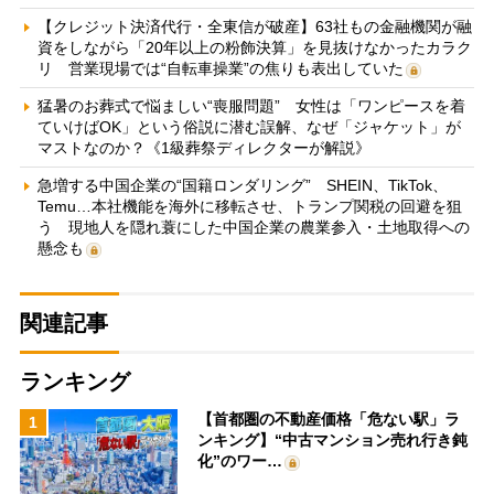
【クレジット決済代行・全東信が破産】63社もの金融機関が融
資をしながら「20年以上の粉飾決算」を見抜けなかったカラク
リ 営業現場では“自転車操業”の焦りも表出していた
猛暑のお葬式で悩ましい“喪服問題” 女性は「ワンピースを着
ていけばOK」という俗説に潜む誤解、なぜ「ジャケット」が
マストなのか？《1級葬祭ディレクターが解説》
急増する中国企業の“国籍ロンダリング” SHEIN、TikTok、
Temu…本社機能を海外に移転させ、トランプ関税の回避を狙
う 現地人を隠れ蓑にした中国企業の農業参入・土地取得への
懸念も
関連記事
ランキング
【首都圏の不動産価格「危ない駅」ラ
1
ンキング】“中古マンション売れ行き鈍
化”のワー…