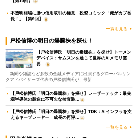
【第10回】
不透明相場に勝つ信用取引の極意 投資コミック「俺がカブ番
長！」【第9回】
一覧を見る
戸松信博の明日の爆騰株を探せ！
【戸松信博氏「明日の爆騰株」を探せ】トーメン
デバイス：サムスンを通じて世界のAIメモリ需
要…
新聞や雑誌など多数の金融メディアに出演するグローバルリン
クアドバイザーズ代表の戸松信博氏が、最新…
【戸松信博氏「明日の爆騰株」を探せ】レーザーテック：最先
端半導体の製造に不可欠な検査装…
【戸松信博氏「明日の爆騰株」を探せ】TDK：AIインフラを支
えるキープレーヤー 成長の再評…
一覧を見る