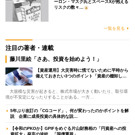
ーロン・マスク氏とスペースXが抱える
リスクの数々…
一覧を見る
注目の著者・連載
藤川里絵「さあ、投資を始めよう！」
【資産運用】大災害時に慌てないために平時から
備えておきたい3つのポイント「資産の棚卸し…
大規模な災害が起きると、株式市場が大きく動いたり、取引環
境が不安定になったりすることがある。一方…
5年ぶり改訂の「CGコード」、何が変わったのかポイントを解
説 企業に成長投資の具体的な説…
【令和のPKOか】GPIFをめぐる片山財務相の「円資産への投
資拡大」発言の波紋 「国債重視」…