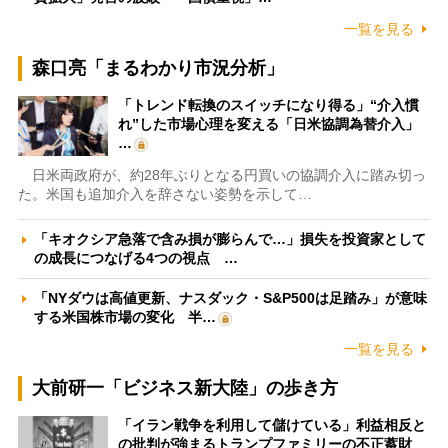
一覧を見る
森口亮「まるわかり市況分析」
「トレンド転換のスイッチになり得る」“介入慣
れ”した市場心理を変える「日米協調為替介入」
…
日米両政府が、約28年ぶりとなる円買いの協調介入に踏み切っ
た。米国も追加介入を辞さない姿勢を示して…
「キオクシア急落で含み損が膨らんで…」損失を投資家として
の成長につなげる4つの視点 …
「NYダウは高値更新、ナスダック・S&P500は足踏み」が意味
する米国株市場の変化 半…
一覧を見る
大前研一「ビジネス新大陸」の歩き方
「イラン戦争を利用して儲けている」利益相反と
の批判が強まるトランプファミリーの不正蓄財