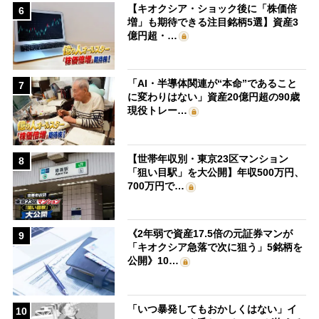
【キオクシア・ショック後に「株価倍
6
増」も期待できる注目銘柄5選】資産3
億円超・…
「AI・半導体関連が“本命”であること
7
に変わりはない」資産20億円超の90歳
現役トレー…
【世帯年収別・東京23区マンション
8
「狙い目駅」を大公開】年収500万円、
700万円で…
《2年弱で資産17.5倍の元証券マンが
9
「キオクシア急落で次に狙う」5銘柄を
公開》10…
「いつ暴発してもおかしくはない」イ
10