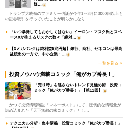
疑…
トランプ大統領のファミリー信託が今年1～3月に3000回以上も
の証券取引を行っていたことが明らかになり…
「いつ暴発してもおかしくはない」イーロン・マスク氏とスペ
ースXが抱えるリスクの数々「絶対…
【3メガバンクは純利益5兆円超】銀行、商社、ゼネコンは最高
益続出の一方で、中小企業・…
一覧を見る
投資ノウハウ満載コミック「俺がカブ番長！」
「売り時」を逃さないトレンド見極め術 投資コ
ミック「俺がカブ番長！」【第11回】
かつて投資情報雑誌「マネーポスト」にて、圧倒的な情報量が
詰め込まれた「天下無敵の株コミック」とし…
テクニカル分析・集中講義 投資コミック「俺がカブ番長！」