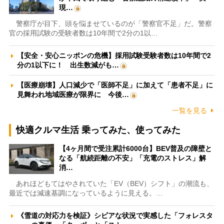
現…
警察庁が目下、頭を悩ませているのが「警察官不足」だ。警察
官の採用試験の受験者数は10年間で2分の1以…
【安全・安心ニッポンの危機】採用試験受験者数は10年間で2
分の1以下に！ 出生数減がも…
【医療崩壊】人口減少で「医師不足」に加えて「患者不足」に
見舞われ地域医療が限界に 今後…
一覧を見る
快適クルマ生活 乗ってみた、使ってみた
【4ヶ月間で受注累計6000台】BEV普及の障壁と
なる「航続距離の不安」「充電のストレス」解
消…
あれほどもてはやされていた「EV（BEV）シフト」の潮流も、
最近では減速基調になっているように見える。…
《雪道の対応力を検証》シビアな状況で実感した「フォレスタ