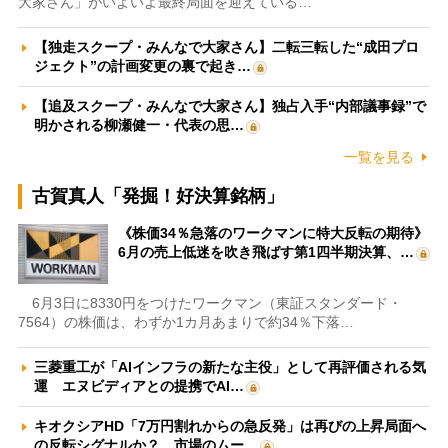
大家さん」がいよいよ最終局面を迎えている…
【独走スクープ・みんなで大家さん】二転三転した“成田プロ
ジェクト”の計画変更の裏で起き…
【追及スクープ・みんなで大家さん】独占入手“内部議事録”で
明かされる柳瀬健一・代表の思…
一覧を見る
古賀真人「発掘！好決算銘柄」
《株価34％急落のワークマンに特大反転の期待》
6月の売上低迷を吹き飛ばす第1四半期決算、…
6月3日に8330円をつけたワークマン（東証スタンダード・
7564）の株価は、わずか1カ月あまりで約34％下落…
三菱重工が「AIインフラの新たな主役」として再評価される気
運 エヌビディアとの提携でAI…
キオクシアHD「7万円割れからの急反発」は再びの上昇局面へ
の反転シグナルか？ 市場のムー…