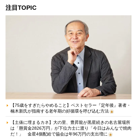
注目TOPIC
【75歳をすぎたらやめること】ベストセラー『定年後』著者・
楠木新氏が指南する老年期の好循環を呼び込む方法
【土俵に埋まるカネ】大の里、豊昇龍が黒星続きの名古屋場所
は「懸賞金2826万円」が下位力士に渡り「今日はみんなで焼肉
だ！」 金星4個配給で協会は年96万円の支出増に