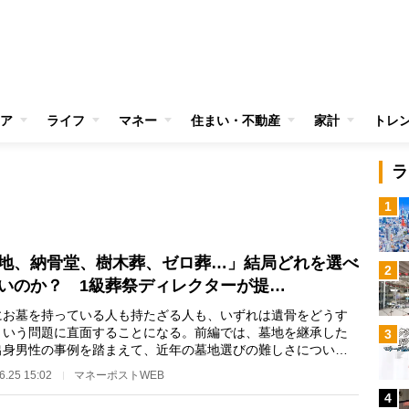
ア
ライフ
マネー
住まい・不動産
家計
トレ
ラ
1
地、納骨堂、樹木葬、ゼロ葬…」結局どれを選べ
2
いのか？ 1級葬祭ディレクターが提…
お墓を持っている人も持たざる人も、いずれは遺骨をどうす
という問題に直面することになる。前編では、墓地を継承した
3
出身男性の事例を踏まえて、近年の墓地選びの難しさについて
した。 後編で…
6.25 15:02
マネーポストWEB
4