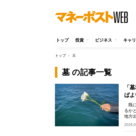
トップ
投資
ビジネス
キャリ
トップ
墓
墓 の記事一覧
「墓
ばよ
既に
るか
地方
解説
2026.0