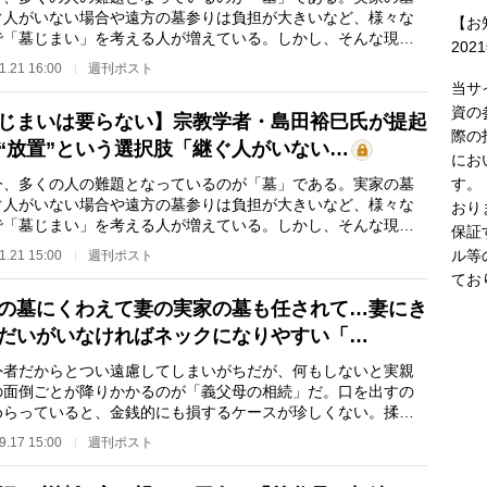
ぐ人がいない場合や遠方の墓参りは負担が大きいなど、様々な
【お
で「墓じまい」を考える人が増えている。しかし、そんな現状
202
問を呈するのが…
1.21 16:00
週刊ポスト
当サ
資の
じまいは要らない】宗教学者・島田裕巳氏が提起
際の
“放置”という選択肢「継ぐ人がいない…
にお
す。
、多くの人の難題となっているのが「墓」である。実家の墓
ぐ人がいない場合や遠方の墓参りは負担が大きいなど、様々な
おり
で「墓じまい」を考える人が増えている。しかし、そんな現状
保証
問を呈するのが…
ル等
1.21 15:00
週刊ポスト
てお
の墓にくわえて妻の実家の墓も任されて…妻にき
だいがいなければネックになりやすい「…
者だからとつい遠慮してしまいがちだが、何もしないと実親
の面倒ごとが降りかかるのが「義父母の相続」だ。口を出すの
めらっていると、金銭的にも損するケースが珍しくない。揉め
お墓や葬儀の手…
9.17 15:00
週刊ポスト