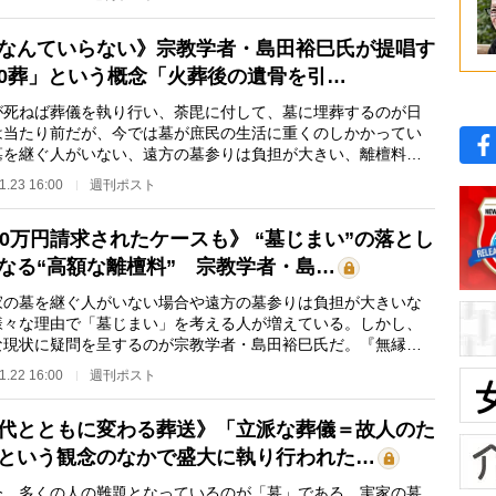
なんていらない》宗教学者・島田裕巳氏が提唱す
0葬」という概念「火葬後の遺骨を引…
死ねば葬儀を執り行い、荼毘に付して、墓に埋葬するのが日
は当たり前だが、今では墓が庶民の生活に重くのしかかってい
墓を継ぐ人がいない、遠方の墓参りは負担が大きい、離檀料が
…何かと悩みは多…
1.23 16:00
週刊ポスト
00万円請求されたケースも》 “墓じまい”の落とし
なる“高額な離檀料” 宗教学者・島…
の墓を継ぐ人がいない場合や遠方の墓参りは負担が大きいな
様々な理由で「墓じまい」を考える人が増えている。しかし、
な現状に疑問を呈するのが宗教学者・島田裕巳氏だ。『無縁仏
い、という選択…
1.22 16:00
週刊ポスト
代とともに変わる葬送》「立派な葬儀＝故人のた
という観念のなかで盛大に執り行われた…
、多くの人の難題となっているのが「墓」である。実家の墓