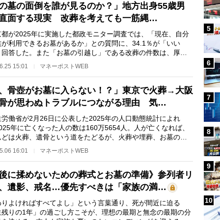
の墓の面倒を誰が見るのか？」地方出身55歳男
直面する現実 改葬を考えても一筋縄…
5
都が2025年に実施した都政モニター調査では、「現在、自分
族が利用できるお墓があるか」との質問に、34.1％が「いい
と回答した。また「お墓の引越し」である改葬の件数は、厚生
省の発表によると2…
6
6.25 15:01
マネーポストWEB
、骨壺がお墓に入らない！？」東京で火葬→大阪
7
骨が思わぬトラブルにつながる理由 気…
労働省が2月26日に公表した2025年の人口動態統計によれ
025年に亡くなった人の数は160万5654人。人が亡くなれば、
8
んどは火葬、遺骨という道をたどるが、火葬や埋葬、お墓の習
地域によって異なる…
5.06 16:01
マネーポストWEB
9
後に揉めないための葬式とお墓の準備》参列者リ
、遺影、戒名…優先すべきは「家族の満…
10
わりよければすべてよし」という言葉通り、死が間近に迫る
生残りの1年」の過ごし方こそが、理想の最期と無念の最期の分