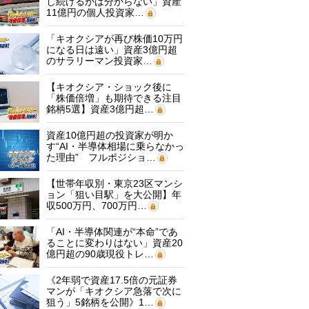
し続けるかは分からない」資産
11億円の個人投資家…
「キオクシアが再び株価10万円
になる日は遠い」資産3億円超
のサラリーマン投資家…
【キオクシア・ショック後に
「株価倍増」も期待できる注目
銘柄5選】資産3億円超…
資産10億円超の投資家が明か
す“AI・半導体相場に乗らなかっ
た理由” フルポジショ…
【世帯年収別・東京23区マンシ
ョン「狙い目駅」を大公開】年
収500万円、700万円…
「AI・半導体関連が“本命”であ
ることに変わりはない」資産20
億円超の90歳現役トレ…
《2年弱で資産17.5倍の元証券
マンが「キオクシア急落で次に
狙う」5銘柄を公開》1…