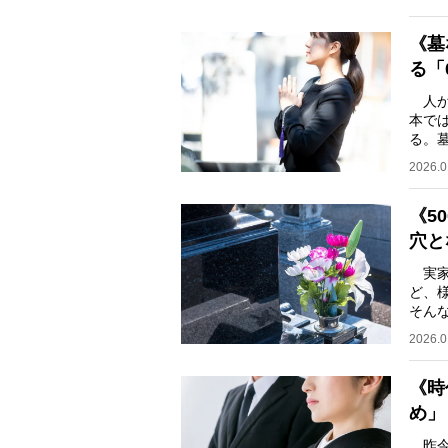
《墓
る「
人が
本で
る。
高い
2026.0
《5
穴と
実家
ど、
そん
でい
2026.0
《時
め」
昨今