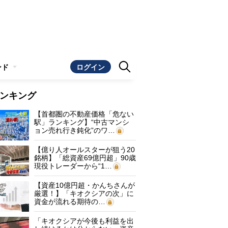
ンド
ログイン
ンキング
【首都圏の不動産価格「危ない
駅」ランキング】“中古マンシ
ョン売れ行き鈍化”のワ…
【億り人オールスターが狙う20
銘柄】「総資産69億円超」90歳
現役トレーダーから“1…
【資産10億円超・かんちさんが
厳選！】「キオクシアの次」に
資金が流れる期待の…
「キオクシアが今後も利益を出