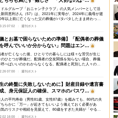
どちらも満たす”難しさ 「大切なのは“…
ドルグループ「おニャン子クラブ」の人気メンバーとして活
新田恵利さん（57）は、2021年に実母が、2024年に義母が逝
20年以上前に亡くなった父の葬儀がバタバタしたまま終わって
った反省から、…
3.15 07:02
週刊ポスト
儀とお墓で困らないための準備】「配偶者の葬儀
を呼んでいいか分からない」問題はエン…
者が亡くなった後、ひとりでの暮らしには様々な苦労が生じ
そのひとつが葬儀だ。配偶者の交友関係を知らない場合、葬儀
を呼べばいいのかわからなくなる。配偶者と死別した人々のコ
ニティ「没イチ…
2.26 07:00
週刊ポスト
生の終盤に失敗しないために】財産目録や遺言書
成、身元保証人の確保、スマホのパスワ…
人の平均寿命（男性81歳、女性87歳）を鑑みても、80代の夫
どちらかに「万一」が起きてもいいよう備えておく必要があ
病気のリスクや相続を見据えて、80歳をすぎた夫婦が「やるべ
と」は何か。専門…
2.02 16:00
週刊ポスト