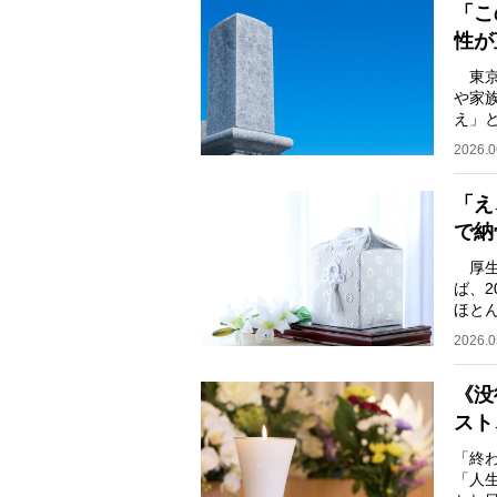
「こ
性が
東京
や家
え」
労働
2026.0
「え
で納
厚生
ば、2
ほと
慣は
2026.0
《没
スト
「終
「人