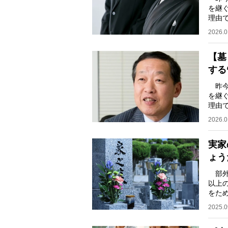
を継
理由
に疑
2026.0
【墓
する
昨今
を継
理由
に疑
2026.0
実家
ょう
部外
以上
をた
ずに
2025.0