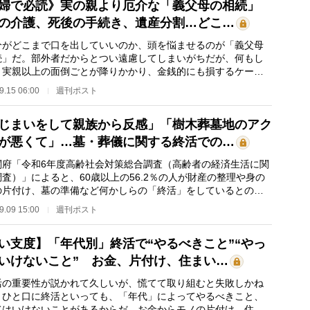
婦で必読》実の親より厄介な「義父母の相続」
の介護、死後の手続き、遺産分割…どこ…
がどこまで口を出していいのか、頭を悩ませるのが「義父母
続」だ。部外者だからとつい遠慮してしまいがちだが、何もし
と実親以上の面倒ごとが降りかかり、金銭的にも損するケース
しくない。揉め…
9.15 06:00
週刊ポスト
じまいをして親族から反感」「樹木葬墓地のアク
が悪くて」…墓・葬儀に関する終活での…
府「令和6年度高齢社会対策総合調査（高齢者の経済生活に関
査）」によると、60歳以上の56.2％の人が財産の整理や身の
の片付け、墓の準備など何かしらの「終活」をしているとの結
なった。ただ、…
9.09 15:00
週刊ポスト
い支度】「年代別」終活で“やるべきこと”“やっ
いけないこと” お金、片付け、住まい…
の重要性が説かれて久しいが、慌てて取り組むと失敗しかね
。ひと口に終活といっても、「年代」によってやるべきこと、
てはいけないことがあるからだ。お金からモノの片付け、住ま