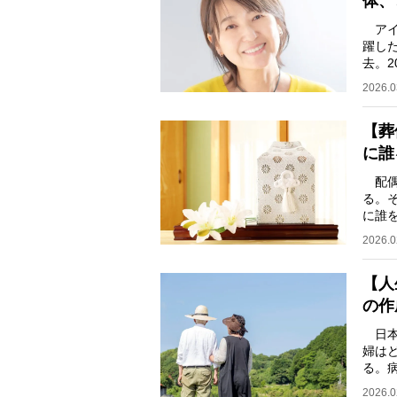
体、
アイ
躍した
去。
しま
2026.0
【葬
に誰
配偶
る。
に誰
ミュ
2026.0
【人
の作
日本
婦は
る。
きこ
2026.0