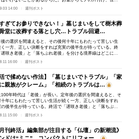
葬儀・墓まで老…
9.03 14:00
週刊ポスト
すぎてお参りできない！」墓じまいをして樹木葬
骨堂に改葬する落とし穴…トラブル回避…
後の選択を間違えると、その後何十年にもわたって苦しい生
続く一方、正しい決断をすれば充実の後半生が待っている。終
「遅咲き老後」と「落ちぶれ老後」を分ける境界線はどこにあ
か。墓じまいす…
8.11 16:00
週刊ポスト
活で揉めない作法】「墓じまいでトラブル」「家
に親族がクレーム」「相続のトラブルは…
100年時代は「老後」が長い。定年後の選択を間違えると、そ
何十年にもわたって苦しい生活が続く一方、正しい決断をすれ
実の後半生が待っている。終活で「遅咲き老後」と「落ちぶれ
」を分ける境界…
8.11 15:00
週刊ポスト
月刊終活』編集部が注目する「仏壇」の新潮流》
ンドは“ミニ”、コンパクトにリフォー…