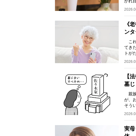
かれ
めの
2026.0
《老
ンタ
これ
てき
トが
ある
2026.0
【法
墓じ
親族
が、
そう
実際
2026.0
実母