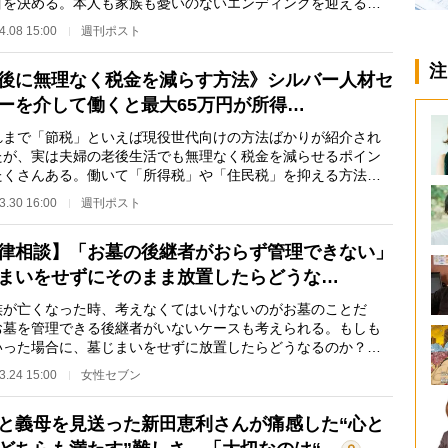
目を決める。本人も家族も憂いのないエンディングを迎えるた
「最後の備え」を…
4.08 15:00
週刊ポスト
注
後に無理なく税金を減らす方法》シルバー人材セ
ーを介して働くと最大65万円が所得…
まで「節税」といえば現役世代向けの方法ばかりが紹介され
たが、実は夫婦の老後生活でも無理なく税金を減らせるポイン
たくさんある。働いて「所得税」や「住民税」を抑える方法も
。元国税専門官…
3.30 16:00
週刊ポスト
律相談】「お墓の後継者がおらず管理できない」
まいをせずにそのまま放置したらどうな…
が亡くなった時、考えなくてはいけないのがお墓のことだ
お墓を管理できる後継者がいないケースも考えられる。もしも
いった場合に、墓じまいをせずに放置したらどうなるのか？
の相談に回答する…
3.24 15:00
女性セブン
と義母を見送った新田恵利さんが痛感した“心と