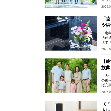
い、
2025.0
「遠
や納
定年
活が
活で
るの
2025.0
【終
族葬
人生
の後
ば充
老後
2025.0
《『
トレ