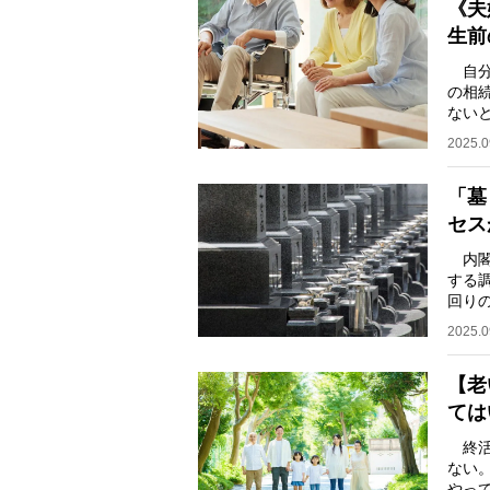
《夫
生前
自分
の相
ない
が珍
2025.0
「墓
セス
内閣
する調
回り
果に
2025.0
【老
ては
終活
ない
やっ