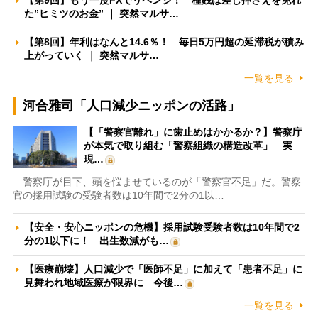
た”ヒミツのお金” ｜ 突然マルサ…
【第8回】年利はなんと14.6％！ 毎日5万円超の延滞税が積み
上がっていく ｜ 突然マルサ…
一覧を見る
河合雅司「人口減少ニッポンの活路」
【「警察官離れ」に歯止めはかかるか？】警察庁
が本気で取り組む「警察組織の構造改革」 実
現…
警察庁が目下、頭を悩ませているのが「警察官不足」だ。警察
官の採用試験の受験者数は10年間で2分の1以…
【安全・安心ニッポンの危機】採用試験受験者数は10年間で2
分の1以下に！ 出生数減がも…
【医療崩壊】人口減少で「医師不足」に加えて「患者不足」に
見舞われ地域医療が限界に 今後…
一覧を見る