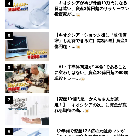
「キオクシアが再び株価10万円になる
4
日は遠い」資産3億円超のサラリーマン
投資家が…
【キオクシア・ショック後に「株価倍
5
増」も期待できる注目銘柄5選】資産3
億円超・…
「AI・半導体関連が“本命”であること
6
に変わりはない」資産20億円超の90歳
現役トレー…
【資産10億円超・かんちさんが厳
7
選！】「キオクシアの次」に資金が流
れる期待の高…
《2年弱で資産17.5倍の元証券マンが
8