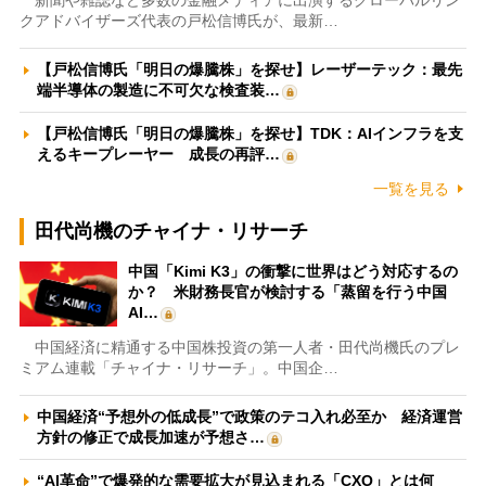
クアドバイザーズ代表の戸松信博氏が、最新…
【戸松信博氏「明日の爆騰株」を探せ】レーザーテック：最先
端半導体の製造に不可欠な検査装…
【戸松信博氏「明日の爆騰株」を探せ】TDK：AIインフラを支
えるキープレーヤー 成長の再評…
一覧を見る
田代尚機のチャイナ・リサーチ
中国「Kimi K3」の衝撃に世界はどう対応するの
か？ 米財務長官が検討する「蒸留を行う中国
AI…
中国経済に精通する中国株投資の第一人者・田代尚機氏のプレ
ミアム連載「チャイナ・リサーチ」。中国企…
中国経済“予想外の低成長”で政策のテコ入れ必至か 経済運営
方針の修正で成長加速が予想さ…
“AI革命”で爆発的な需要拡大が見込まれる「CXO」とは何