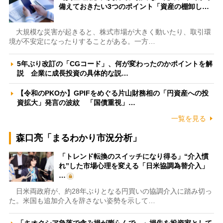
備えておきたい3つのポイント「資産の棚卸し…
大規模な災害が起きると、株式市場が大きく動いたり、取引環
境が不安定になったりすることがある。一方…
5年ぶり改訂の「CGコード」、何が変わったのかポイントを解
説 企業に成長投資の具体的な説…
【令和のPKOか】GPIFをめぐる片山財務相の「円資産への投
資拡大」発言の波紋 「国債重視」…
一覧を見る
森口亮「まるわかり市況分析」
「トレンド転換のスイッチになり得る」“介入慣
れ”した市場心理を変える「日米協調為替介入」
…
日米両政府が、約28年ぶりとなる円買いの協調介入に踏み切っ
た。米国も追加介入を辞さない姿勢を示して…
「キオクシア急落で含み損が膨らんで…」損失を投資家として