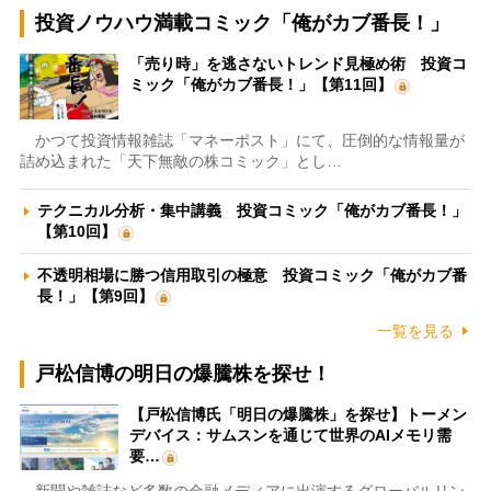
投資ノウハウ満載コミック「俺がカブ番長！」
「売り時」を逃さないトレンド見極め術 投資コ
ミック「俺がカブ番長！」【第11回】
かつて投資情報雑誌「マネーポスト」にて、圧倒的な情報量が
詰め込まれた「天下無敵の株コミック」とし…
テクニカル分析・集中講義 投資コミック「俺がカブ番長！」
【第10回】
不透明相場に勝つ信用取引の極意 投資コミック「俺がカブ番
長！」【第9回】
一覧を見る
戸松信博の明日の爆騰株を探せ！
【戸松信博氏「明日の爆騰株」を探せ】トーメン
デバイス：サムスンを通じて世界のAIメモリ需
要…
新聞や雑誌など多数の金融メディアに出演するグローバルリン