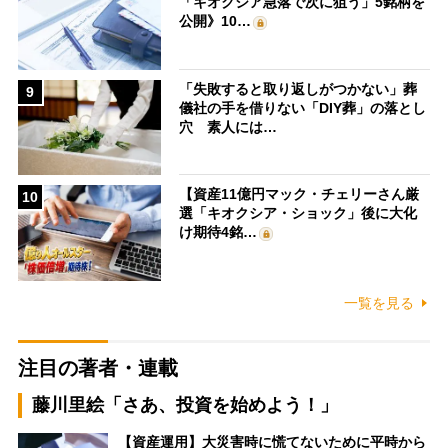
「キオクシア急落で次に狙う」5銘柄を
公開》10…
「失敗すると取り返しがつかない」葬
9
儀社の手を借りない「DIY葬」の落とし
穴 素人には…
【資産11億円マック・チェリーさん厳
10
選「キオクシア・ショック」後に大化
け期待4銘…
一覧を見る
注目の著者・連載
藤川里絵「さあ、投資を始めよう！」
【資産運用】大災害時に慌てないために平時から