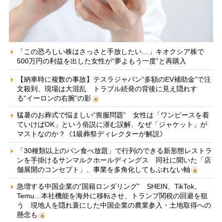
「この恐ろしい株はさっさと手放したい…」キオクシア株で
500万円の利益を出した女性が“夢よもう一度”と再購入
【納車時に複数の事故】テスラジャパン“多額のEV補助金”で注
文殺到、現場は大混乱 トラブル続発の背後に見え隠れす
る“イーロンの右腕”の影
猛暑のお葬式で悩ましい“喪服問題” 女性は「ワンピースを着
ていけばOK」という俗説に潜む誤解、なぜ「ジャケット」が
マストなのか？《1級葬祭ディレクターが解説》
「30種類以上のパン食べ放題」で行列のできる新形態レストラ
ンを手掛けるサンマルクホールディングス 同社に聞いた「店
舗展開のコンセプト」、事業を多角化してもぶれない軸
急増する中国企業の“国籍ロンダリング” SHEIN、TikTok、
Temu…本社機能を海外に移転させ、トランプ関税の回避を狙
う 現地人を隠れ蓑にした中国企業の農業参入・土地取得への
懸念も