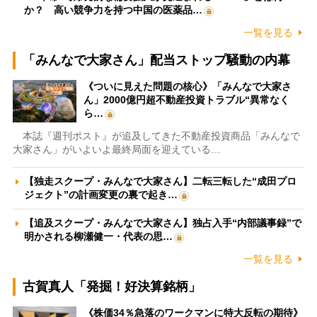
か？ 高い競争力を持つ中国の医薬品…
一覧を見る
「みんなで大家さん」配当ストップ騒動の内幕
《ついに見えた問題の核心》「みんなで大家さ
ん」2000億円超不動産投資トラブル“異常なく
ら…
本誌『週刊ポスト』が追及してきた不動産投資商品「みんなで
大家さん」がいよいよ最終局面を迎えている…
【独走スクープ・みんなで大家さん】二転三転した“成田プロ
ジェクト”の計画変更の裏で起き…
【追及スクープ・みんなで大家さん】独占入手“内部議事録”で
明かされる柳瀬健一・代表の思…
一覧を見る
古賀真人「発掘！好決算銘柄」
《株価34％急落のワークマンに特大反転の期待》