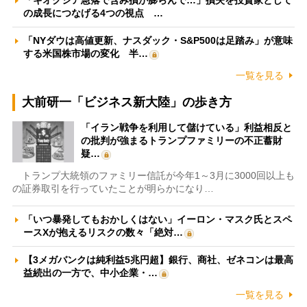
の成長につなげる4つの視点 …
「NYダウは高値更新、ナスダック・S&P500は足踏み」が意味
する米国株市場の変化 半…
一覧を見る
大前研一「ビジネス新大陸」の歩き方
「イラン戦争を利用して儲けている」利益相反と
の批判が強まるトランプファミリーの不正蓄財
疑…
トランプ大統領のファミリー信託が今年1～3月に3000回以上も
の証券取引を行っていたことが明らかになり…
「いつ暴発してもおかしくはない」イーロン・マスク氏とスペ
ースXが抱えるリスクの数々「絶対…
【3メガバンクは純利益5兆円超】銀行、商社、ゼネコンは最高
益続出の一方で、中小企業・…
一覧を見る