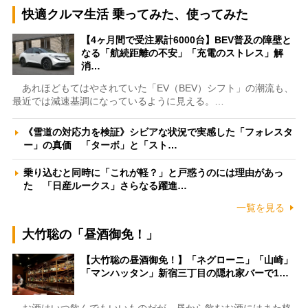
快適クルマ生活 乗ってみた、使ってみた
【4ヶ月間で受注累計6000台】BEV普及の障壁と
なる「航続距離の不安」「充電のストレス」解
消…
あれほどもてはやされていた「EV（BEV）シフト」の潮流も、
最近では減速基調になっているように見える。…
《雪道の対応力を検証》シビアな状況で実感した「フォレスタ
ー」の真価 「ターボ」と「スト…
乗り込むと同時に「これが軽？」と戸惑うのには理由があっ
た 「日産ルークス」さらなる躍進…
一覧を見る
大竹聡の「昼酒御免！」
【大竹聡の昼酒御免！】「ネグローニ」「山崎」
「マンハッタン」新宿三丁目の隠れ家バーで1…
お酒はいつ飲んでもいいものだが、昼から飲むお酒にはまた格