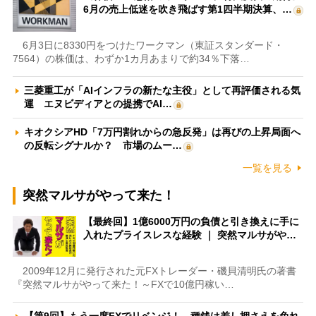
6月の売上低迷を吹き飛ばす第1四半期決算、…
6月3日に8330円をつけたワークマン（東証スタンダード・
7564）の株価は、わずか1カ月あまりで約34％下落…
三菱重工が「AIインフラの新たな主役」として再評価される気
運 エヌビディアとの提携でAI…
キオクシアHD「7万円割れからの急反発」は再びの上昇局面へ
の反転シグナルか？ 市場のムー…
一覧を見る
突然マルサがやって来た！
【最終回】1億6000万円の負債と引き換えに手に
入れたプライスレスな経験 ｜ 突然マルサがや…
2009年12月に発行された元FXトレーダー・磯貝清明氏の著書
『突然マルサがやって来た！～FXで10億円稼い…
【第9回】もう一度FXでリベンジ！ 種銭は差し押さえを免れ