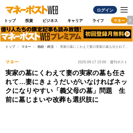
ログイン
トップ
投資
ビジネス
キャリア
ライフ
マネー
トップ
マネー
相続・終活
実家の墓にくわえて妻の実家の墓も任されて…妻
マネー
2025.09.17 15:00
週刊ポスト
実家の墓にくわえて妻の実家の墓も任さ
れて…妻にきょうだいがいなければネッ
クになりやすい「義父母の墓」問題 生
前に墓じまいや改葬も選択肢に
Loaded
:
100.00%
/
Unmute