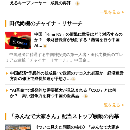
えるキープレーヤー 成長の再評…
一覧を見る
田代尚機のチャイナ・リサーチ
中国「Kimi K3」の衝撃に世界はどう対応するの
か？ 米財務長官が検討する「蒸留を行う中国
AI…
中国経済に精通する中国株投資の第一人者・田代尚機氏のプレ
ミアム連載「チャイナ・リサーチ」。中国企…
中国経済“予想外の低成長”で政策のテコ入れ必至か 経済運営
方針の修正で成長加速が予想さ…
“AI革命”で爆発的な需要拡大が見込まれる「CXO」とは何
か？ 高い競争力を持つ中国の医薬品…
一覧を見る
「みんなで大家さん」配当ストップ騒動の内幕
《ついに見えた問題の核心》「みんなで大家さ