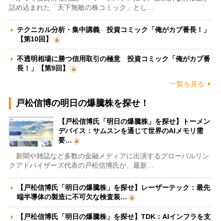
詰め込まれた「天下無敵の株コミック」とし…
テクニカル分析・集中講義 投資コミック「俺がカブ番長！」
【第10回】
不透明相場に勝つ信用取引の極意 投資コミック「俺がカブ番
長！」【第9回】
一覧を見る
戸松信博の明日の爆騰株を探せ！
【戸松信博氏「明日の爆騰株」を探せ】トーメン
デバイス：サムスンを通じて世界のAIメモリ需
要…
新聞や雑誌など多数の金融メディアに出演するグローバルリン
クアドバイザーズ代表の戸松信博氏が、最新…
【戸松信博氏「明日の爆騰株」を探せ】レーザーテック：最先
端半導体の製造に不可欠な検査装…
【戸松信博氏「明日の爆騰株」を探せ】TDK：AIインフラを支