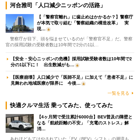
河合雅司「人口減少ニッポンの活路」
【「警察官離れ」に歯止めはかかるか？】警察庁
が本気で取り組む「警察組織の構造改革」 実
現…
警察庁が目下、頭を悩ませているのが「警察官不足」だ。警察
官の採用試験の受験者数は10年間で2分の1以…
【安全・安心ニッポンの危機】採用試験受験者数は10年間で2
分の1以下に！ 出生数減がも…
【医療崩壊】人口減少で「医師不足」に加えて「患者不足」に
見舞われ地域医療が限界に 今後…
一覧を見る
快適クルマ生活 乗ってみた、使ってみた
【4ヶ月間で受注累計6000台】BEV普及の障壁と
なる「航続距離の不安」「充電のストレス」解
消…
あれほどもてはやされていた「EV（BEV）シフト」の潮流も、