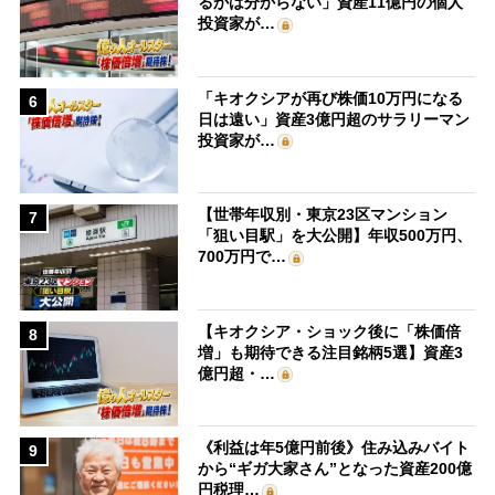
るかは分からない」資産11億円の個人
投資家が…
「キオクシアが再び株価10万円になる
6
日は遠い」資産3億円超のサラリーマン
投資家が…
【世帯年収別・東京23区マンション
7
「狙い目駅」を大公開】年収500万円、
700万円で…
【キオクシア・ショック後に「株価倍
8
増」も期待できる注目銘柄5選】資産3
億円超・…
《利益は年5億円前後》住み込みバイト
9
から“ギガ大家さん”となった資産200億
円税理…