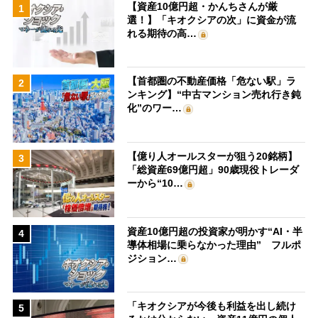
【資産10億円超・かんちさんが厳
1
選！】「キオクシアの次」に資金が流
れる期待の高…
【首都圏の不動産価格「危ない駅」ラ
2
ンキング】“中古マンション売れ行き鈍
化”のワー…
【億り人オールスターが狙う20銘柄】
3
「総資産69億円超」90歳現役トレーダ
ーから“10…
資産10億円超の投資家が明かす“AI・半
4
導体相場に乗らなかった理由” フルポ
ジション…
「キオクシアが今後も利益を出し続け
5