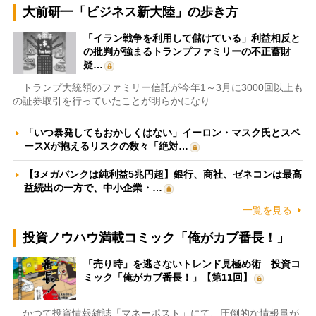
大前研一「ビジネス新大陸」の歩き方
「イラン戦争を利用して儲けている」利益相反と
の批判が強まるトランプファミリーの不正蓄財
疑…
トランプ大統領のファミリー信託が今年1～3月に3000回以上も
の証券取引を行っていたことが明らかになり…
「いつ暴発してもおかしくはない」イーロン・マスク氏とスペ
ースXが抱えるリスクの数々「絶対…
【3メガバンクは純利益5兆円超】銀行、商社、ゼネコンは最高
益続出の一方で、中小企業・…
一覧を見る
投資ノウハウ満載コミック「俺がカブ番長！」
「売り時」を逃さないトレンド見極め術 投資コ
ミック「俺がカブ番長！」【第11回】
かつて投資情報雑誌「マネーポスト」にて、圧倒的な情報量が