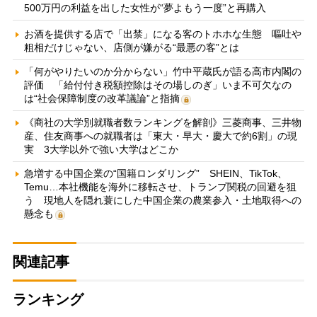
500万円の利益を出した女性が“夢よもう一度”と再購入
お酒を提供する店で「出禁」になる客のトホホな生態 嘔吐や
粗相だけじゃない、店側が嫌がる“最悪の客”とは
「何がやりたいのか分からない」竹中平蔵氏が語る高市内閣の
評価 「給付付き税額控除はその場しのぎ」いま不可欠なの
は“社会保障制度の改革議論”と指摘
《商社の大学別就職者数ランキングを解剖》三菱商事、三井物
産、住友商事への就職者は「東大・早大・慶大で約6割」の現
実 3大学以外で強い大学はどこか
急増する中国企業の“国籍ロンダリング” SHEIN、TikTok、
Temu…本社機能を海外に移転させ、トランプ関税の回避を狙
う 現地人を隠れ蓑にした中国企業の農業参入・土地取得への
懸念も
関連記事
ランキング