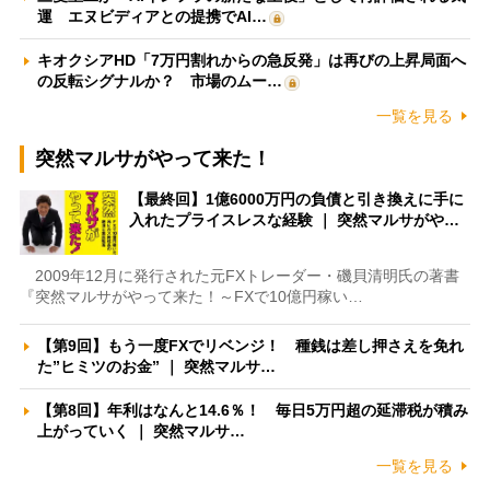
運 エヌビディアとの提携でAI…
キオクシアHD「7万円割れからの急反発」は再びの上昇局面へ
の反転シグナルか？ 市場のムー…
一覧を見る
突然マルサがやって来た！
【最終回】1億6000万円の負債と引き換えに手に
入れたプライスレスな経験 ｜ 突然マルサがや…
2009年12月に発行された元FXトレーダー・磯貝清明氏の著書
『突然マルサがやって来た！～FXで10億円稼い…
【第9回】もう一度FXでリベンジ！ 種銭は差し押さえを免れ
た”ヒミツのお金” ｜ 突然マルサ…
【第8回】年利はなんと14.6％！ 毎日5万円超の延滞税が積み
上がっていく ｜ 突然マルサ…
一覧を見る