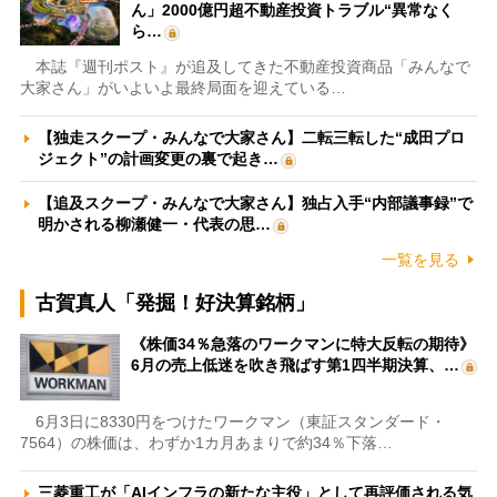
ん」2000億円超不動産投資トラブル“異常なく
ら…
本誌『週刊ポスト』が追及してきた不動産投資商品「みんなで
大家さん」がいよいよ最終局面を迎えている…
【独走スクープ・みんなで大家さん】二転三転した“成田プロ
ジェクト”の計画変更の裏で起き…
【追及スクープ・みんなで大家さん】独占入手“内部議事録”で
明かされる柳瀬健一・代表の思…
一覧を見る
古賀真人「発掘！好決算銘柄」
《株価34％急落のワークマンに特大反転の期待》
6月の売上低迷を吹き飛ばす第1四半期決算、…
6月3日に8330円をつけたワークマン（東証スタンダード・
7564）の株価は、わずか1カ月あまりで約34％下落…
三菱重工が「AIインフラの新たな主役」として再評価される気