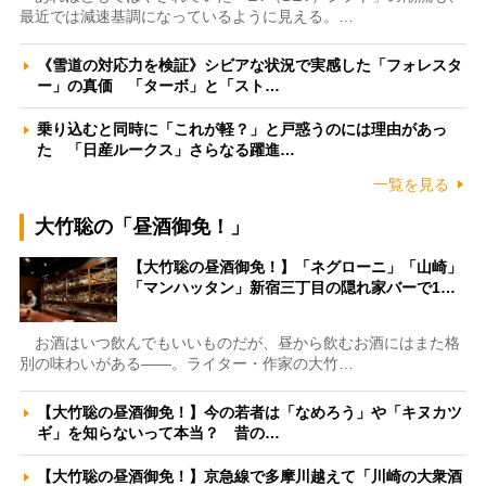
最近では減速基調になっているように見える。…
《雪道の対応力を検証》シビアな状況で実感した「フォレスタ
ー」の真価 「ターボ」と「スト…
乗り込むと同時に「これが軽？」と戸惑うのには理由があっ
た 「日産ルークス」さらなる躍進…
一覧を見る
大竹聡の「昼酒御免！」
【大竹聡の昼酒御免！】「ネグローニ」「山崎」
「マンハッタン」新宿三丁目の隠れ家バーで1…
お酒はいつ飲んでもいいものだが、昼から飲むお酒にはまた格
別の味わいがある――。ライター・作家の大竹…
【大竹聡の昼酒御免！】今の若者は「なめろう」や「キヌカツ
ギ」を知らないって本当？ 昔の…
【大竹聡の昼酒御免！】京急線で多摩川越えて「川崎の大衆酒