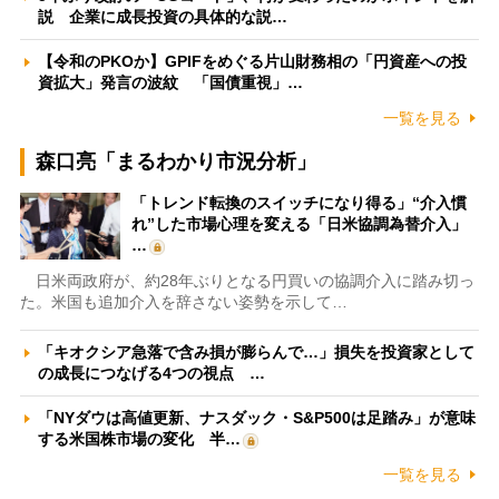
説 企業に成長投資の具体的な説…
【令和のPKOか】GPIFをめぐる片山財務相の「円資産への投
資拡大」発言の波紋 「国債重視」…
一覧を見る
森口亮「まるわかり市況分析」
「トレンド転換のスイッチになり得る」“介入慣
れ”した市場心理を変える「日米協調為替介入」
…
日米両政府が、約28年ぶりとなる円買いの協調介入に踏み切っ
た。米国も追加介入を辞さない姿勢を示して…
「キオクシア急落で含み損が膨らんで…」損失を投資家として
の成長につなげる4つの視点 …
「NYダウは高値更新、ナスダック・S&P500は足踏み」が意味
する米国株市場の変化 半…
一覧を見る