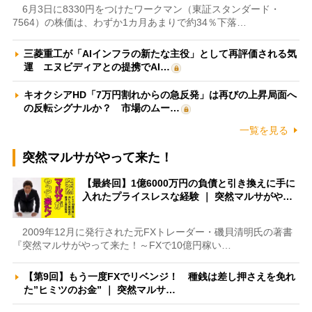
6月3日に8330円をつけたワークマン（東証スタンダード・
7564）の株価は、わずか1カ月あまりで約34％下落…
三菱重工が「AIインフラの新たな主役」として再評価される気
運 エヌビディアとの提携でAI…
キオクシアHD「7万円割れからの急反発」は再びの上昇局面へ
の反転シグナルか？ 市場のムー…
一覧を見る
突然マルサがやって来た！
【最終回】1億6000万円の負債と引き換えに手に
入れたプライスレスな経験 ｜ 突然マルサがや…
2009年12月に発行された元FXトレーダー・磯貝清明氏の著書
『突然マルサがやって来た！～FXで10億円稼い…
【第9回】もう一度FXでリベンジ！ 種銭は差し押さえを免れ
た”ヒミツのお金” ｜ 突然マルサ…