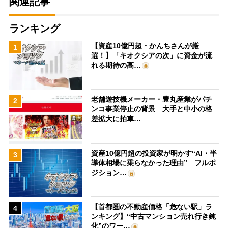
関連記事
ランキング
【資産10億円超・かんちさんが厳
1
選！】「キオクシアの次」に資金が流
れる期待の高…
老舗遊技機メーカー・豊丸産業がパチ
2
ンコ事業停止の背景 大手と中小の格
差拡大に拍車…
資産10億円超の投資家が明かす“AI・半
3
導体相場に乗らなかった理由” フルポ
ジション…
【首都圏の不動産価格「危ない駅」ラ
4
ンキング】“中古マンション売れ行き鈍
化”のワー…