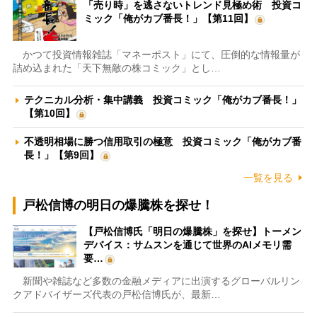
「売り時」を逃さないトレンド見極め術 投資コ
ミック「俺がカブ番長！」【第11回】
かつて投資情報雑誌「マネーポスト」にて、圧倒的な情報量が
詰め込まれた「天下無敵の株コミック」とし…
テクニカル分析・集中講義 投資コミック「俺がカブ番長！」
【第10回】
不透明相場に勝つ信用取引の極意 投資コミック「俺がカブ番
長！」【第9回】
一覧を見る
戸松信博の明日の爆騰株を探せ！
【戸松信博氏「明日の爆騰株」を探せ】トーメン
デバイス：サムスンを通じて世界のAIメモリ需
要…
新聞や雑誌など多数の金融メディアに出演するグローバルリン
クアドバイザーズ代表の戸松信博氏が、最新…