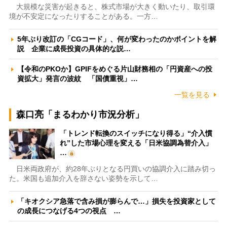
大規模な災害が起きると、株式市場が大きく動いたり、取引環
境が不安定になったりすることがある。一方…
5年ぶり改訂の「CGコード」、何が変わったのかポイントを解
説 企業に成長投資の具体的な説…
【令和のPKOか】GPIFをめぐる片山財務相の「円資産への投
資拡大」発言の波紋 「国債重視」…
一覧を見る
森口亮「まるわかり市況分析」
「トレンド転換のスイッチになり得る」“介入慣
れ”した市場心理を変える「日米協調為替介入」
…
日米両政府が、約28年ぶりとなる円買いの協調介入に踏み切っ
た。米国も追加介入を辞さない姿勢を示して…
「キオクシア急落で含み損が膨らんで…」損失を投資家として
の成長につなげる4つの視点 …