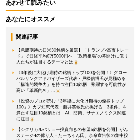
あわせて読みたい
あなたにオススメ
関連記事
【急騰期待の日米30銘柄を厳選】「トランプ×高市トレー
ド」で日経平均6万5000円へ “政策相場”の幕開けに億り
人たちが注目するテーマとは
《3年後に大化け期待の銘柄トップ100を公開！》グロー
バルリンクアドバイザーズ代表・戸松信博氏が見極める
「構造的競争力」を持つ注目10銘柄 飛躍する可能性が
高い「革新的AI」…
《投資のプロが読む「3年後に大化け期待の銘柄トップ
100」》カブ知恵代表・藤井英敏氏の掲げる「3条件」を
満たす注目10銘柄とは AI、防衛、サナエノミクス関連
に注目
【シクリカルバリュー投資向きの有望5銘柄を公開】がん
ステージ4の億り人・たーちゃん氏、余命宣告後の集中投