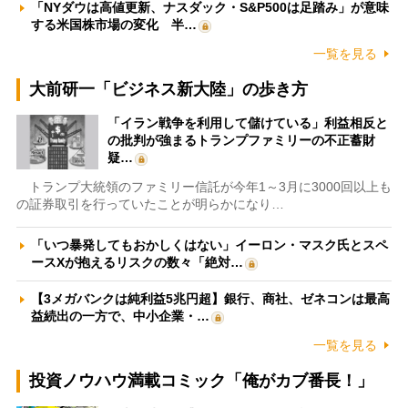
「NYダウは高値更新、ナスダック・S&P500は足踏み」が意味
する米国株市場の変化 半…
一覧を見る
大前研一「ビジネス新大陸」の歩き方
「イラン戦争を利用して儲けている」利益相反と
の批判が強まるトランプファミリーの不正蓄財
疑…
トランプ大統領のファミリー信託が今年1～3月に3000回以上も
の証券取引を行っていたことが明らかになり…
「いつ暴発してもおかしくはない」イーロン・マスク氏とスペ
ースXが抱えるリスクの数々「絶対…
【3メガバンクは純利益5兆円超】銀行、商社、ゼネコンは最高
益続出の一方で、中小企業・…
一覧を見る
投資ノウハウ満載コミック「俺がカブ番長！」