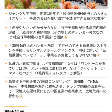
ジャングリア沖縄、開業1周年で「経済効果494億円」の大きな
ミスリード 事業の苦戦を覆い隠す“不透明すぎる巨大な数字”
「何がやりたいのか分からない」竹中平蔵氏が語る高市内閣の
評価 「給付付き税額控除はその場しのぎ」いま不可欠なの
は“社会保障制度の改革議論”と指摘
「30種類以上のパン食べ放題」で行列のできる新形態レストラ
ンを手掛けるサンマルクホールディングス 同社に聞いた「店
舗展開のコンセプト」、事業を多角化してもぶれない軸
猛暑のお葬式で悩ましい“喪服問題” 女性は「ワンピースを着
ていけばOK」という俗説に潜む誤解、なぜ「ジャケット」が
マストなのか？《1級葬祭ディレクターが解説》
急増する中国企業の“国籍ロンダリング” SHEIN、TikTok、
Temu…本社機能を海外に移転させ、トランプ関税の回避を狙
う 現地人を隠れ蓑にした中国企業の農業参入・土地取得への
懸念も