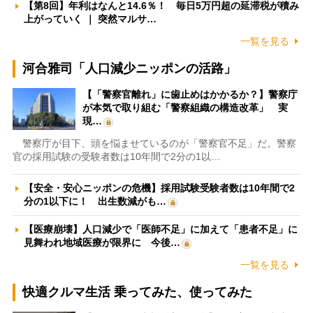
【第8回】年利はなんと14.6％！ 毎日5万円超の延滞税が積み
上がっていく ｜ 突然マルサ…
一覧を見る
河合雅司「人口減少ニッポンの活路」
【「警察官離れ」に歯止めはかかるか？】警察庁
が本気で取り組む「警察組織の構造改革」 実
現…
警察庁が目下、頭を悩ませているのが「警察官不足」だ。警察
官の採用試験の受験者数は10年間で2分の1以…
【安全・安心ニッポンの危機】採用試験受験者数は10年間で2
分の1以下に！ 出生数減がも…
【医療崩壊】人口減少で「医師不足」に加えて「患者不足」に
見舞われ地域医療が限界に 今後…
一覧を見る
快適クルマ生活 乗ってみた、使ってみた