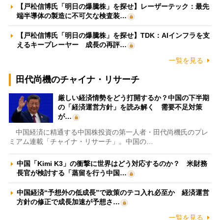
【戸松信博氏「明日の爆騰株」を探せ】レーザーテック：最先
端半導体の製造に不可欠な検査装…
【戸松信博氏「明日の爆騰株」を探せ】TDK：AIインフラを支
えるキープレーヤー 成長の再評…
一覧を見る
田代尚機のチャイナ・リサーチ
厳しい経済情勢をどう打開するか？中国の下半期
の「経済運営方針」を読み解く 需要不足対策
が…
中国経済に精通する中国株投資の第一人者・田代尚機氏のプレ
ミアム連載「チャイナ・リサーチ」。中国の…
中国「Kimi K3」の衝撃に世界はどう対応するのか？ 米財務
長官が検討する「蒸留を行う中国…
中国経済“予想外の低成長”で政策のテコ入れ必至か 経済運営
方針の修正で成長加速が予想さ…
一覧を見る