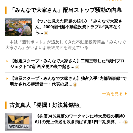
「みんなで大家さん」配当ストップ騒動の内幕
《ついに見えた問題の核心》「みんなで大家さ
ん」2000億円超不動産投資トラブル“異常なく
ら…
本誌『週刊ポスト』が追及してきた不動産投資商品「みんなで
大家さん」がいよいよ最終局面を迎えている…
【独走スクープ・みんなで大家さん】二転三転した“成田プロ
ジェクト”の計画変更の裏で起き…
【追及スクープ・みんなで大家さん】独占入手“内部議事録”で
明かされる柳瀬健一・代表の思…
一覧を見る
古賀真人「発掘！好決算銘柄」
《株価34％急落のワークマンに特大反転の期待》
6月の売上低迷を吹き飛ばす第1四半期決算、…