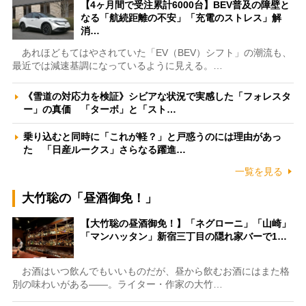
【4ヶ月間で受注累計6000台】BEV普及の障壁と
なる「航続距離の不安」「充電のストレス」解
消…
あれほどもてはやされていた「EV（BEV）シフト」の潮流も、
最近では減速基調になっているように見える。…
《雪道の対応力を検証》シビアな状況で実感した「フォレスタ
ー」の真価 「ターボ」と「スト…
乗り込むと同時に「これが軽？」と戸惑うのには理由があっ
た 「日産ルークス」さらなる躍進…
一覧を見る
大竹聡の「昼酒御免！」
【大竹聡の昼酒御免！】「ネグローニ」「山崎」
「マンハッタン」新宿三丁目の隠れ家バーで1…
お酒はいつ飲んでもいいものだが、昼から飲むお酒にはまた格
別の味わいがある――。ライター・作家の大竹…