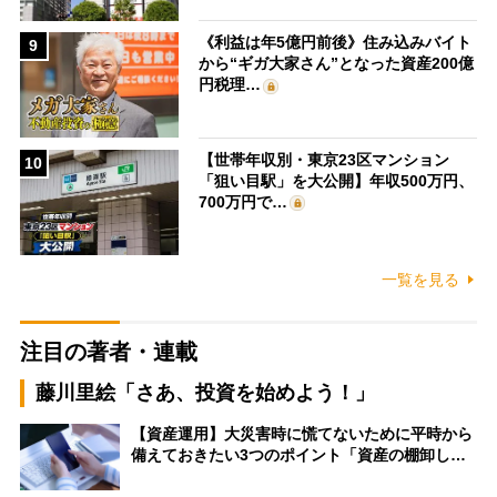
《利益は年5億円前後》住み込みバイト
9
から“ギガ大家さん”となった資産200億
円税理…
【世帯年収別・東京23区マンション
10
「狙い目駅」を大公開】年収500万円、
700万円で…
一覧を見る
注目の著者・連載
藤川里絵「さあ、投資を始めよう！」
【資産運用】大災害時に慌てないために平時から
備えておきたい3つのポイント「資産の棚卸し…