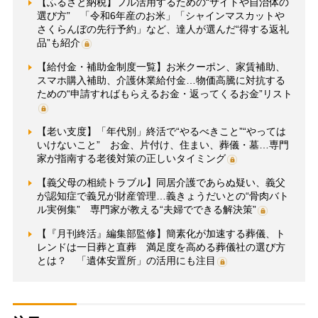
【ふるさと納税】フル活用するための“サイトや自治体の
選び方” 「令和6年産のお米」「シャインマスカットや
さくらんぼの先行予約」など、達人が選んだ“得する返礼
品”も紹介
【給付金・補助金制度一覧】お米クーポン、家賃補助、
スマホ購入補助、介護休業給付金…物価高騰に対抗する
ための“申請すればもらえるお金・返ってくるお金”リスト
【老い支度】「年代別」終活で“やるべきこと”“やっては
いけないこと” お金、片付け、住まい、葬儀・墓…専門
家が指南する老後対策の正しいタイミング
【義父母の相続トラブル】同居介護であらぬ疑い、義父
が認知症で義兄が財産管理…義きょうだいとの“骨肉バト
ル実例集” 専門家が教える“夫婦でできる解決策”
【『月刊終活』編集部監修】簡素化が加速する葬儀、ト
レンドは一日葬と直葬 満足度を高める葬儀社の選び方
とは？ 「遺体安置所」の活用にも注目