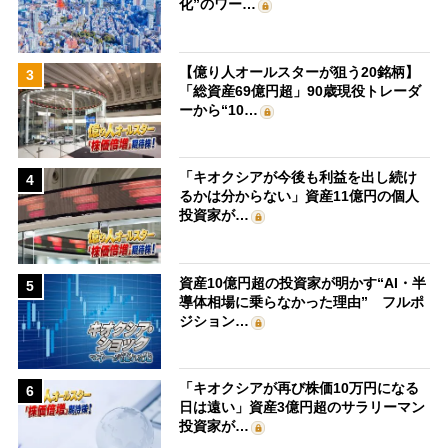
化”のワー…
【億り人オールスターが狙う20銘柄】
3
「総資産69億円超」90歳現役トレーダ
ーから“10…
「キオクシアが今後も利益を出し続け
4
るかは分からない」資産11億円の個人
投資家が…
資産10億円超の投資家が明かす“AI・半
5
導体相場に乗らなかった理由” フルポ
ジション…
「キオクシアが再び株価10万円になる
6
日は遠い」資産3億円超のサラリーマン
投資家が…