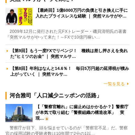
【最終回】1億6000万円の負債と引き換えに手に
入れたプライスレスな経験 ｜ 突然マルサがや…
2009年12月に発行された元FXトレーダー・磯貝清明氏の著書
『突然マルサがやって来た！～FXで10億円稼い…
【第9回】もう一度FXでリベンジ！ 種銭は差し押さえを免れ
た”ヒミツのお金” ｜ 突然マルサ…
【第8回】年利はなんと14.6％！ 毎日5万円超の延滞税が積み
上がっていく ｜ 突然マルサ…
一覧を見る
河合雅司「人口減少ニッポンの活路」
【「警察官離れ」に歯止めはかかるか？】警察庁
が本気で取り組む「警察組織の構造改革」 実
現…
警察庁が目下、頭を悩ませているのが「警察官不足」だ。警察
官の採用試験の受験者数は10年間で2分の1以…