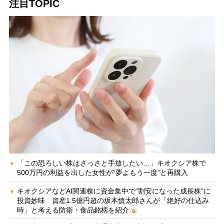
注目TOPIC
「この恐ろしい株はさっさと手放したい…」キオクシア株で
500万円の利益を出した女性が“夢よもう一度”と再購入
キオクシアなどAI関連株に資金集中で“割安になった成長株”に
投資妙味 資産1.5億円超の坂本慎太郎さんが「絶好の仕込み
時」と考える防衛・食品銘柄を紹介