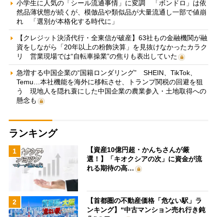
小学生に人気の「シール流通事情」に変調 「ボンドロ」は依
然品薄状態が続くが、模倣品や類似品が大量流通し一部で値崩
れ 「選別が本格化する時代に」
【クレジット決済代行・全東信が破産】63社もの金融機関が融
資をしながら「20年以上の粉飾決算」を見抜けなかったカラク
リ 営業現場では“自転車操業”の焦りも表出していた
急増する中国企業の“国籍ロンダリング” SHEIN、TikTok、
Temu…本社機能を海外に移転させ、トランプ関税の回避を狙
う 現地人を隠れ蓑にした中国企業の農業参入・土地取得への
懸念も
ランキング
【資産10億円超・かんちさんが厳
1
選！】「キオクシアの次」に資金が流
れる期待の高…
【首都圏の不動産価格「危ない駅」ラ
2
ンキング】“中古マンション売れ行き鈍