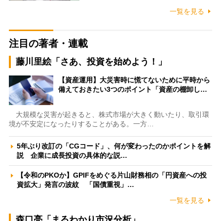
一覧を見る
注目の著者・連載
藤川里絵「さあ、投資を始めよう！」
【資産運用】大災害時に慌てないために平時から
備えておきたい3つのポイント「資産の棚卸し…
大規模な災害が起きると、株式市場が大きく動いたり、取引環
境が不安定になったりすることがある。一方…
5年ぶり改訂の「CGコード」、何が変わったのかポイントを解
説 企業に成長投資の具体的な説…
【令和のPKOか】GPIFをめぐる片山財務相の「円資産への投
資拡大」発言の波紋 「国債重視」…
一覧を見る
森口亮「まるわかり市況分析」