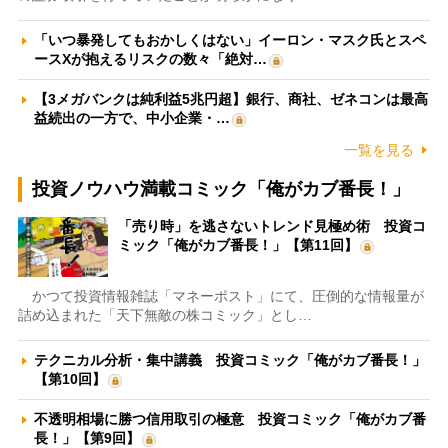
「いつ暴発してもおかしくはない」イーロン・マスク氏とスペ
ースXが抱えるリスクの数々「絶対…
【3メガバンクは純利益5兆円超】銀行、商社、ゼネコンは最高
益続出の一方で、中小企業・…
一覧を見る
投資ノウハウ満載コミック「俺がカブ番長！」
「売り時」を逃さないトレンド見極め術 投資コ
ミック「俺がカブ番長！」【第11回】
かつて投資情報雑誌「マネーポスト」にて、圧倒的な情報量が
詰め込まれた「天下無敵の株コミック」とし…
テクニカル分析・集中講義 投資コミック「俺がカブ番長！」
【第10回】
不透明相場に勝つ信用取引の極意 投資コミック「俺がカブ番
長！」【第9回】