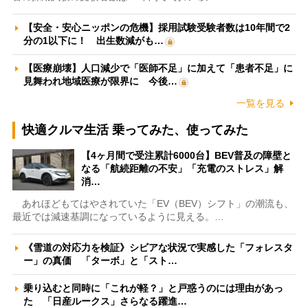
【安全・安心ニッポンの危機】採用試験受験者数は10年間で2
分の1以下に！ 出生数減がも…
【医療崩壊】人口減少で「医師不足」に加えて「患者不足」に
見舞われ地域医療が限界に 今後…
一覧を見る
快適クルマ生活 乗ってみた、使ってみた
【4ヶ月間で受注累計6000台】BEV普及の障壁と
なる「航続距離の不安」「充電のストレス」解
消…
あれほどもてはやされていた「EV（BEV）シフト」の潮流も、
最近では減速基調になっているように見える。…
《雪道の対応力を検証》シビアな状況で実感した「フォレスタ
ー」の真価 「ターボ」と「スト…
乗り込むと同時に「これが軽？」と戸惑うのには理由があっ
た 「日産ルークス」さらなる躍進…