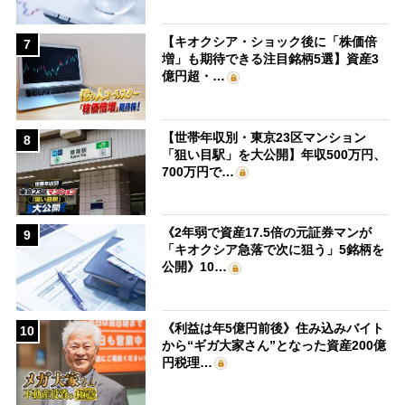
【キオクシア・ショック後に「株価倍
7
増」も期待できる注目銘柄5選】資産3
億円超・…
【世帯年収別・東京23区マンション
8
「狙い目駅」を大公開】年収500万円、
700万円で…
《2年弱で資産17.5倍の元証券マンが
9
「キオクシア急落で次に狙う」5銘柄を
公開》10…
《利益は年5億円前後》住み込みバイト
10
から“ギガ大家さん”となった資産200億
円税理…