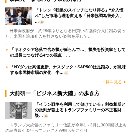
「トレンド転換のスイッチになり得る」“介入慣
れ”した市場心理を変える「日米協調為替介入」
…
日米両政府が、約28年ぶりとなる円買いの協調介入に踏み切っ
た。米国も追加介入を辞さない姿勢を示して…
「キオクシア急落で含み損が膨らんで…」損失を投資家として
の成長につなげる4つの視点 …
「NYダウは高値更新、ナスダック・S&P500は足踏み」が意味
する米国株市場の変化 半…
一覧を見る
大前研一「ビジネス新大陸」の歩き方
「イラン戦争を利用して儲けている」利益相反と
の批判が強まるトランプファミリーの不正蓄財
疑…
トランプ大統領のファミリー信託が今年1～3月に3000回以上も
の証券取引を行っていたことが明らかになり…