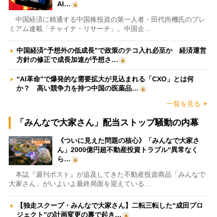
AI…
中国経済に精通する中国株投資の第一人者・田代尚機氏のプレ
ミアム連載「チャイナ・リサーチ」。中国企…
中国経済“予想外の低成長”で政策のテコ入れ必至か 経済運営
方針の修正で成長加速が予想さ…
“AI革命”で爆発的な需要拡大が見込まれる「CXO」とは何
か？ 高い競争力を持つ中国の医薬品…
一覧を見る
「みんなで大家さん」配当ストップ騒動の内幕
《ついに見えた問題の核心》「みんなで大家さ
ん」2000億円超不動産投資トラブル“異常なく
ら…
本誌『週刊ポスト』が追及してきた不動産投資商品「みんなで
大家さん」がいよいよ最終局面を迎えている…
【独走スクープ・みんなで大家さん】二転三転した“成田プロ
ジェクト”の計画変更の裏で起き…