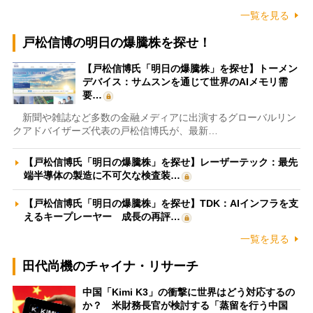
一覧を見る
戸松信博の明日の爆騰株を探せ！
【戸松信博氏「明日の爆騰株」を探せ】トーメン
デバイス：サムスンを通じて世界のAIメモリ需
要…
新聞や雑誌など多数の金融メディアに出演するグローバルリン
クアドバイザーズ代表の戸松信博氏が、最新…
【戸松信博氏「明日の爆騰株」を探せ】レーザーテック：最先
端半導体の製造に不可欠な検査装…
【戸松信博氏「明日の爆騰株」を探せ】TDK：AIインフラを支
えるキープレーヤー 成長の再評…
一覧を見る
田代尚機のチャイナ・リサーチ
中国「Kimi K3」の衝撃に世界はどう対応するの
か？ 米財務長官が検討する「蒸留を行う中国