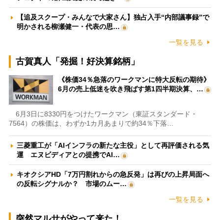
【追及スクープ・みんなで大家さん】独占入手“内部議事録”で
明かされる柳瀬健一・代表の思…
一覧を見る
古賀真人「発掘！好決算銘柄」
《株価34％急落のワークマンに特大反転の期待》
6月の売上低迷を吹き飛ばす第1四半期決算、…
6月3日に8330円をつけたワークマン（東証スタンダード・
7564）の株価は、わずか1カ月あまりで約34％下落…
三菱重工が「AIインフラの新たな主役」として再評価される気
運 エヌビディアとの提携でAI…
キオクシアHD「7万円割れからの急反発」は再びの上昇局面へ
の反転シグナルか？ 市場のムー…
一覧を見る
突然マルサがやって来た！