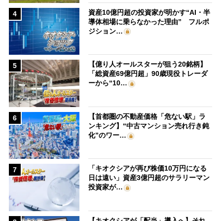
資産10億円超の投資家が明かす“AI・半
4
導体相場に乗らなかった理由” フルポ
ジション…
【億り人オールスターが狙う20銘柄】
5
「総資産69億円超」90歳現役トレーダ
ーから“10…
【首都圏の不動産価格「危ない駅」ラ
6
ンキング】“中古マンション売れ行き鈍
化”のワー…
「キオクシアが再び株価10万円になる
7
日は遠い」資産3億円超のサラリーマン
投資家が…
【キオクシアが「配当」導入へ】それ