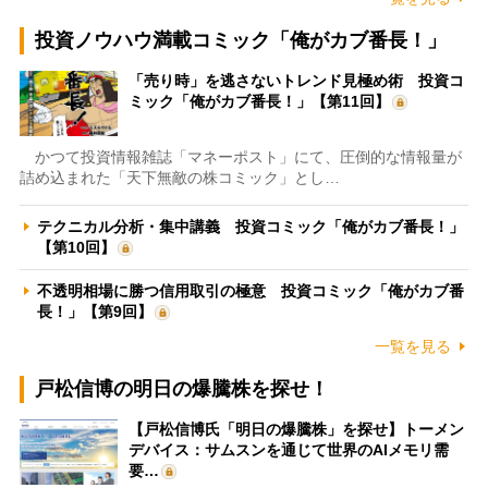
投資ノウハウ満載コミック「俺がカブ番長！」
「売り時」を逃さないトレンド見極め術 投資コ
ミック「俺がカブ番長！」【第11回】
かつて投資情報雑誌「マネーポスト」にて、圧倒的な情報量が
詰め込まれた「天下無敵の株コミック」とし…
テクニカル分析・集中講義 投資コミック「俺がカブ番長！」
【第10回】
不透明相場に勝つ信用取引の極意 投資コミック「俺がカブ番
長！」【第9回】
一覧を見る
戸松信博の明日の爆騰株を探せ！
【戸松信博氏「明日の爆騰株」を探せ】トーメン
デバイス：サムスンを通じて世界のAIメモリ需
要…