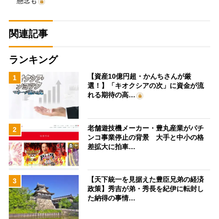
懸念も
関連記事
ランキング
【資産10億円超・かんちさんが厳
1
選！】「キオクシアの次」に資金が流
れる期待の高…
老舗遊技機メーカー・豊丸産業がパチ
2
ンコ事業停止の背景 大手と中小の格
差拡大に拍車…
【天下統一を見据えた豊臣兄弟の経済
3
政策】秀吉が弟・秀長を紀伊に転封し
た納得の事情…