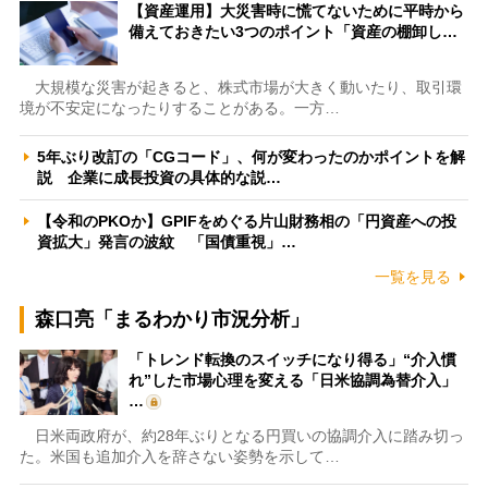
【資産運用】大災害時に慌てないために平時から
備えておきたい3つのポイント「資産の棚卸し…
大規模な災害が起きると、株式市場が大きく動いたり、取引環
境が不安定になったりすることがある。一方…
5年ぶり改訂の「CGコード」、何が変わったのかポイントを解
説 企業に成長投資の具体的な説…
【令和のPKOか】GPIFをめぐる片山財務相の「円資産への投
資拡大」発言の波紋 「国債重視」…
一覧を見る
森口亮「まるわかり市況分析」
「トレンド転換のスイッチになり得る」“介入慣
れ”した市場心理を変える「日米協調為替介入」
…
日米両政府が、約28年ぶりとなる円買いの協調介入に踏み切っ
た。米国も追加介入を辞さない姿勢を示して…