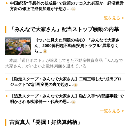
中国経済“予想外の低成長”で政策のテコ入れ必至か 経済運営
方針の修正で成長加速が予想さ…
一覧を見る
「みんなで大家さん」配当ストップ騒動の内幕
《ついに見えた問題の核心》「みんなで大家さ
ん」2000億円超不動産投資トラブル“異常なく
ら…
本誌『週刊ポスト』が追及してきた不動産投資商品「みんなで
大家さん」がいよいよ最終局面を迎えている…
【独走スクープ・みんなで大家さん】二転三転した“成田プロ
ジェクト”の計画変更の裏で起き…
【追及スクープ・みんなで大家さん】独占入手“内部議事録”で
明かされる柳瀬健一・代表の思…
一覧を見る
古賀真人「発掘！好決算銘柄」