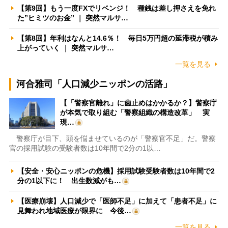
【第9回】もう一度FXでリベンジ！ 種銭は差し押さえを免れ
た”ヒミツのお金” ｜ 突然マルサ…
【第8回】年利はなんと14.6％！ 毎日5万円超の延滞税が積み
上がっていく ｜ 突然マルサ…
一覧を見る
河合雅司「人口減少ニッポンの活路」
【「警察官離れ」に歯止めはかかるか？】警察庁
が本気で取り組む「警察組織の構造改革」 実
現…
警察庁が目下、頭を悩ませているのが「警察官不足」だ。警察
官の採用試験の受験者数は10年間で2分の1以…
【安全・安心ニッポンの危機】採用試験受験者数は10年間で2
分の1以下に！ 出生数減がも…
【医療崩壊】人口減少で「医師不足」に加えて「患者不足」に
見舞われ地域医療が限界に 今後…
一覧を見る