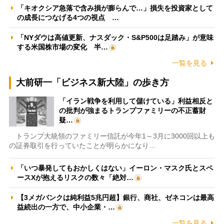
「キオクシア急落で含み損が膨らんで…」損失を投資家として
の成長につなげる4つの視点 …
「NYダウは高値更新、ナスダック・S&P500は足踏み」が意味
する米国株市場の変化 半…
一覧を見る
大前研一「ビジネス新大陸」の歩き方
「イラン戦争を利用して儲けている」利益相反と
の批判が強まるトランプファミリーの不正蓄財
疑…
トランプ大統領のファミリー信託が今年1～3月に3000回以上も
の証券取引を行っていたことが明らかになり…
「いつ暴発してもおかしくはない」イーロン・マスク氏とスペ
ースXが抱えるリスクの数々「絶対…
【3メガバンクは純利益5兆円超】銀行、商社、ゼネコンは最高
益続出の一方で、中小企業・…
一覧を見る