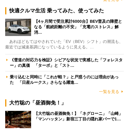
快適クルマ生活 乗ってみた、使ってみた
【4ヶ月間で受注累計6000台】BEV普及の障壁と
なる「航続距離の不安」「充電のストレス」解
消…
あれほどもてはやされていた「EV（BEV）シフト」の潮流も、
最近では減速基調になっているように見える。…
《雪道の対応力を検証》シビアな状況で実感した「フォレスタ
ー」の真価 「ターボ」と「スト…
乗り込むと同時に「これが軽？」と戸惑うのには理由があっ
た 「日産ルークス」さらなる躍進…
一覧を見る
大竹聡の「昼酒御免！」
【大竹聡の昼酒御免！】「ネグローニ」「山崎」
「マンハッタン」新宿三丁目の隠れ家バーで1…