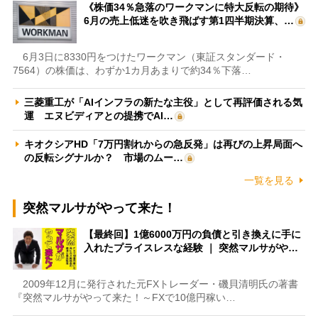
《株価34％急落のワークマンに特大反転の期待》
6月の売上低迷を吹き飛ばす第1四半期決算、…
6月3日に8330円をつけたワークマン（東証スタンダード・
7564）の株価は、わずか1カ月あまりで約34％下落…
三菱重工が「AIインフラの新たな主役」として再評価される気
運 エヌビディアとの提携でAI…
キオクシアHD「7万円割れからの急反発」は再びの上昇局面へ
の反転シグナルか？ 市場のムー…
一覧を見る
突然マルサがやって来た！
【最終回】1億6000万円の負債と引き換えに手に
入れたプライスレスな経験 ｜ 突然マルサがや…
2009年12月に発行された元FXトレーダー・磯貝清明氏の著書
『突然マルサがやって来た！～FXで10億円稼い…