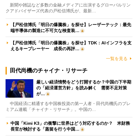
新聞や雑誌など多数の金融メディアに出演するグローバルリン
クアドバイザーズ代表の戸松信博氏が、最新…
【戸松信博氏「明日の爆騰株」を探せ】レーザーテック：最先
端半導体の製造に不可欠な検査装…
【戸松信博氏「明日の爆騰株」を探せ】TDK：AIインフラを支
えるキープレーヤー 成長の再評…
一覧を見る
田代尚機のチャイナ・リサーチ
厳しい経済情勢をどう打開するか？中国の下半期
の「経済運営方針」を読み解く 需要不足対策
が…
中国経済に精通する中国株投資の第一人者・田代尚機氏のプレ
ミアム連載「チャイナ・リサーチ」。中国の…
中国「Kimi K3」の衝撃に世界はどう対応するのか？ 米財務
長官が検討する「蒸留を行う中国…