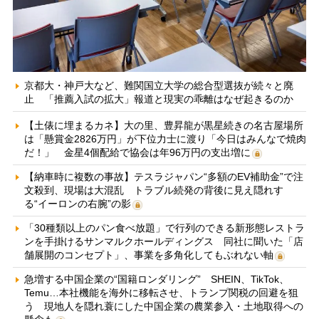
京都大・神戸大など、難関国立大学の総合型選抜が続々と廃
止 「推薦入試の拡大」報道と現実の乖離はなぜ起きるのか
【土俵に埋まるカネ】大の里、豊昇龍が黒星続きの名古屋場所
は「懸賞金2826万円」が下位力士に渡り「今日はみんなで焼肉
だ！」 金星4個配給で協会は年96万円の支出増に
【納車時に複数の事故】テスラジャパン“多額のEV補助金”で注
文殺到、現場は大混乱 トラブル続発の背後に見え隠れす
る“イーロンの右腕”の影
「30種類以上のパン食べ放題」で行列のできる新形態レストラ
ンを手掛けるサンマルクホールディングス 同社に聞いた「店
舗展開のコンセプト」、事業を多角化してもぶれない軸
急増する中国企業の“国籍ロンダリング” SHEIN、TikTok、
Temu…本社機能を海外に移転させ、トランプ関税の回避を狙
う 現地人を隠れ蓑にした中国企業の農業参入・土地取得への