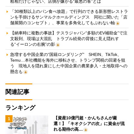
粗相だけじゃない、店側が嫌がる“最悪の客”とは
「30種類以上のパン食べ放題」で行列のできる新形態レストラ
ンを手掛けるサンマルクホールディングス 同社に聞いた「店
舗展開のコンセプト」、事業を多角化してもぶれない軸
【納車時に複数の事故】テスラジャパン“多額のEV補助金”で注
文殺到、現場は大混乱 トラブル続発の背後に見え隠れす
る“イーロンの右腕”の影
急増する中国企業の“国籍ロンダリング” SHEIN、TikTok、
Temu…本社機能を海外に移転させ、トランプ関税の回避を狙
う 現地人を隠れ蓑にした中国企業の農業参入・土地取得への
懸念も
関連記事
ランキング
【資産10億円超・かんちさんが厳
1
選！】「キオクシアの次」に資金が流
れる期待の高…