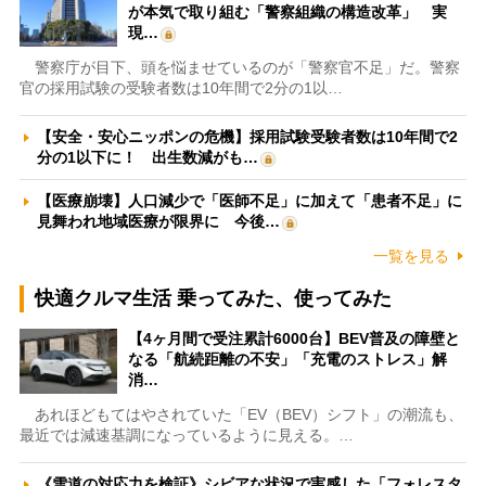
が本気で取り組む「警察組織の構造改革」 実
現…
警察庁が目下、頭を悩ませているのが「警察官不足」だ。警察
官の採用試験の受験者数は10年間で2分の1以…
【安全・安心ニッポンの危機】採用試験受験者数は10年間で2
分の1以下に！ 出生数減がも…
【医療崩壊】人口減少で「医師不足」に加えて「患者不足」に
見舞われ地域医療が限界に 今後…
一覧を見る
快適クルマ生活 乗ってみた、使ってみた
【4ヶ月間で受注累計6000台】BEV普及の障壁と
なる「航続距離の不安」「充電のストレス」解
消…
あれほどもてはやされていた「EV（BEV）シフト」の潮流も、
最近では減速基調になっているように見える。…
《雪道の対応力を検証》シビアな状況で実感した「フォレスタ