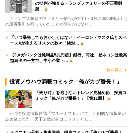
の批判が強まるトランプファミリーの不正蓄財
疑…
トランプ大統領のファミリー信託が今年1～3月に3000回以上も
の証券取引を行っていたことが明らかになり…
「いつ暴発してもおかしくはない」イーロン・マスク氏とスペ
ースXが抱えるリスクの数々「絶対…
【3メガバンクは純利益5兆円超】銀行、商社、ゼネコンは最高
益続出の一方で、中小企業・…
一覧を見る
投資ノウハウ満載コミック「俺がカブ番長！」
「売り時」を逃さないトレンド見極め術 投資コ
ミック「俺がカブ番長！」【第11回】
かつて投資情報雑誌「マネーポスト」にて、圧倒的な情報量が
詰め込まれた「天下無敵の株コミック」とし…
テクニカル分析・集中講義 投資コミック「俺がカブ番長！」