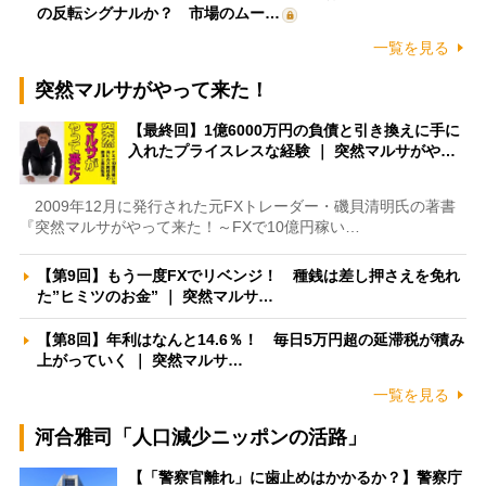
の反転シグナルか？ 市場のムー…
一覧を見る
突然マルサがやって来た！
【最終回】1億6000万円の負債と引き換えに手に
入れたプライスレスな経験 ｜ 突然マルサがや…
2009年12月に発行された元FXトレーダー・磯貝清明氏の著書
『突然マルサがやって来た！～FXで10億円稼い…
【第9回】もう一度FXでリベンジ！ 種銭は差し押さえを免れ
た”ヒミツのお金” ｜ 突然マルサ…
【第8回】年利はなんと14.6％！ 毎日5万円超の延滞税が積み
上がっていく ｜ 突然マルサ…
一覧を見る
河合雅司「人口減少ニッポンの活路」
【「警察官離れ」に歯止めはかかるか？】警察庁