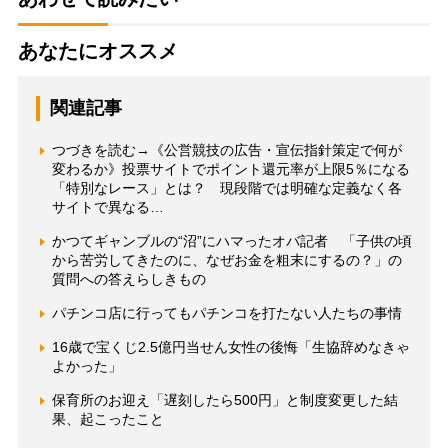
あなたにオススメ
関連記事
つづきを読む→《公営競技の広告・宣伝指針策定で何が
変わるか》投票サイトでポイント還元率が上限5％になる
「特別なレース」とは？ 現段階では明確な定義なく各
サイトで異なる…
かつてギャンブルの“沼”にハマったオバ記者 「子供の頃
から苦労してきたのに、なぜお金を粗末にするの？」の
質問への答えらしきもの
パチンコ店に行ってもパチンコを打たない人たちの事情
16歳で宝くじ2.5億円当せん女性の後悔「生協辞めなきゃ
よかった」
保育所のお迎え「遅刻したら500円」と制度変更した結
果、起こったこと