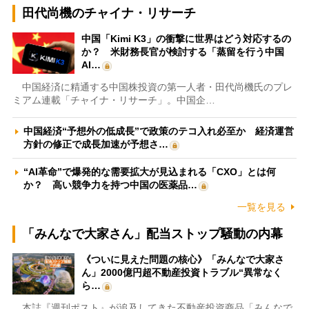
田代尚機のチャイナ・リサーチ
中国「Kimi K3」の衝撃に世界はどう対応するの
か？ 米財務長官が検討する「蒸留を行う中国
AI…
中国経済に精通する中国株投資の第一人者・田代尚機氏のプレ
ミアム連載「チャイナ・リサーチ」。中国企…
中国経済“予想外の低成長”で政策のテコ入れ必至か 経済運営
方針の修正で成長加速が予想さ…
“AI革命”で爆発的な需要拡大が見込まれる「CXO」とは何
か？ 高い競争力を持つ中国の医薬品…
一覧を見る
「みんなで大家さん」配当ストップ騒動の内幕
《ついに見えた問題の核心》「みんなで大家さ
ん」2000億円超不動産投資トラブル“異常なく
ら…
本誌『週刊ポスト』が追及してきた不動産投資商品「みんなで