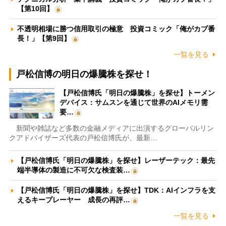
【第10回】
不透明相場に勝つ信用取引の極意 投資コミック「俺がカブ番
長！」【第9回】
一覧を見る
戸松信博の明日の爆騰株を探せ！
【戸松信博氏「明日の爆騰株」を探せ】トーメン
デバイス：サムスンを通じて世界のAIメモリ需
要…
新聞や雑誌など多数の金融メディアに出演するグローバルリン
クアドバイザーズ代表の戸松信博氏が、最新…
【戸松信博氏「明日の爆騰株」を探せ】レーザーテック：最先
端半導体の製造に不可欠な検査装…
【戸松信博氏「明日の爆騰株」を探せ】TDK：AIインフラを支
えるキープレーヤー 成長の再評…
一覧を見る