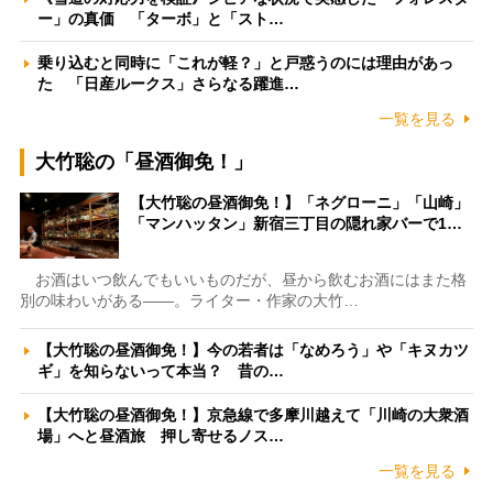
ー」の真価 「ターボ」と「スト…
乗り込むと同時に「これが軽？」と戸惑うのには理由があっ
た 「日産ルークス」さらなる躍進…
一覧を見る
大竹聡の「昼酒御免！」
【大竹聡の昼酒御免！】「ネグローニ」「山崎」
「マンハッタン」新宿三丁目の隠れ家バーで1…
お酒はいつ飲んでもいいものだが、昼から飲むお酒にはまた格
別の味わいがある――。ライター・作家の大竹…
【大竹聡の昼酒御免！】今の若者は「なめろう」や「キヌカツ
ギ」を知らないって本当？ 昔の…
【大竹聡の昼酒御免！】京急線で多摩川越えて「川崎の大衆酒
場」へと昼酒旅 押し寄せるノス…
一覧を見る