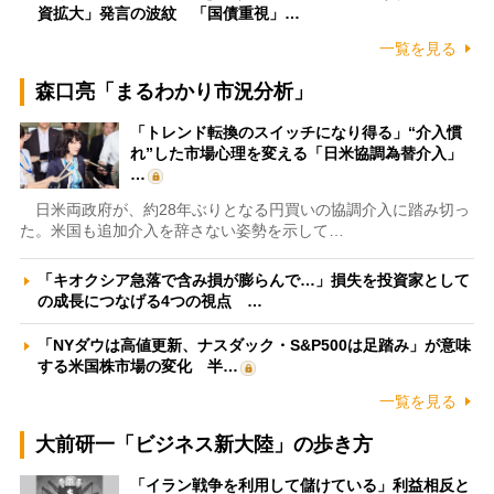
資拡大」発言の波紋 「国債重視」…
一覧を見る
森口亮「まるわかり市況分析」
「トレンド転換のスイッチになり得る」“介入慣
れ”した市場心理を変える「日米協調為替介入」
…
日米両政府が、約28年ぶりとなる円買いの協調介入に踏み切っ
た。米国も追加介入を辞さない姿勢を示して…
「キオクシア急落で含み損が膨らんで…」損失を投資家として
の成長につなげる4つの視点 …
「NYダウは高値更新、ナスダック・S&P500は足踏み」が意味
する米国株市場の変化 半…
一覧を見る
大前研一「ビジネス新大陸」の歩き方
「イラン戦争を利用して儲けている」利益相反と