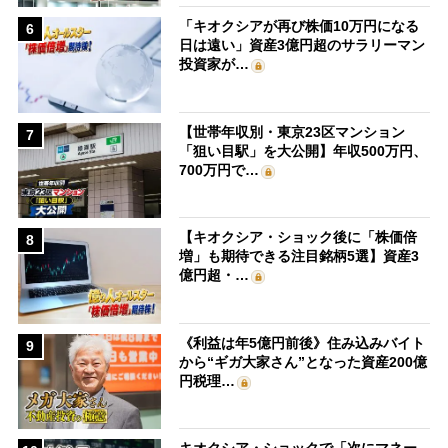
「キオクシアが再び株価10万円になる
6
日は遠い」資産3億円超のサラリーマン
投資家が…
【世帯年収別・東京23区マンション
7
「狙い目駅」を大公開】年収500万円、
700万円で…
【キオクシア・ショック後に「株価倍
8
増」も期待できる注目銘柄5選】資産3
億円超・…
《利益は年5億円前後》住み込みバイト
9
から“ギガ大家さん”となった資産200億
円税理…