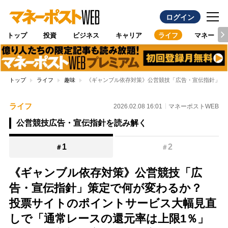
ログイン
トップ
投資
ビジネス
キャリア
ライフ
マネー
トップ
ライフ
趣味
《ギャンブル依存対策》公営競技「広告・宣伝指針」策
ライフ
2026.02.08 16:01
マネーポストWEB
公営競技広告・宣伝指針を読み解く
1
2
＃
＃
《ギャンブル依存対策》公営競技「広
告・宣伝指針」策定で何が変わるか？
投票サイトのポイントサービス大幅見直
しで「通常レースの還元率は上限1％」