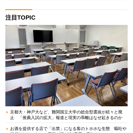
注目TOPIC
京都大・神戸大など、難関国立大学の総合型選抜が続々と廃
止 「推薦入試の拡大」報道と現実の乖離はなぜ起きるのか
お酒を提供する店で「出禁」になる客のトホホな生態 嘔吐や