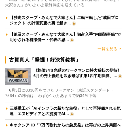
大家さん」がいよいよ最終局面を迎えている…
【独走スクープ・みんなで大家さん】二転三転した“成田プロ
ジェクト”の計画変更の裏で起き…
【追及スクープ・みんなで大家さん】独占入手“内部議事録”で
明かされる柳瀬健一・代表の思…
一覧を見る
古賀真人「発掘！好決算銘柄」
《株価34％急落のワークマンに特大反転の期待》
6月の売上低迷を吹き飛ばす第1四半期決算、…
6月3日に8330円をつけたワークマン（東証スタンダード・
7564）の株価は、わずか1カ月あまりで約34％下落…
三菱重工が「AIインフラの新たな主役」として再評価される気
運 エヌビディアとの提携でAI…
キオクシアHD「7万円割れからの急反発」は再びの上昇局面へ