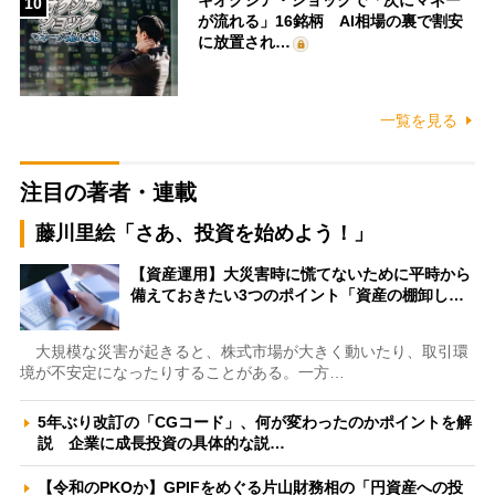
キオクシア・ショックで「次にマネー
10
が流れる」16銘柄 AI相場の裏で割安
に放置され…
一覧を見る
注目の著者・連載
藤川里絵「さあ、投資を始めよう！」
【資産運用】大災害時に慌てないために平時から
備えておきたい3つのポイント「資産の棚卸し…
大規模な災害が起きると、株式市場が大きく動いたり、取引環
境が不安定になったりすることがある。一方…
5年ぶり改訂の「CGコード」、何が変わったのかポイントを解
説 企業に成長投資の具体的な説…
【令和のPKOか】GPIFをめぐる片山財務相の「円資産への投