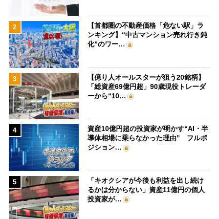
【首都圏の不動産価格「危ない駅」ラ
2
ンキング】“中古マンション売れ行き鈍
化”のワー…
【億り人オールスターが狙う20銘柄】
3
「総資産69億円超」90歳現役トレーダ
ーから“10…
資産10億円超の投資家が明かす“AI・半
4
導体相場に乗らなかった理由” フルポ
ジション…
「キオクシアが今後も利益を出し続け
5
るかは分からない」資産11億円の個人
投資家が…