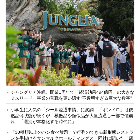
ジャングリア沖縄、開業1周年で「経済効果494億円」の大きな
ミスリード 事業の苦戦を覆い隠す“不透明すぎる巨大な数字”
小学生に人気の「シール流通事情」に変調 「ボンドロ」は依
然品薄状態が続くが、模倣品や類似品が大量流通し一部で値崩
れ 「選別が本格化する時代に」
「30種類以上のパン食べ放題」で行列のできる新形態レストラ
ンを手掛けるサンマルクホールディングス 同社に聞いた「店