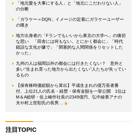
「地元愛を大事にする人」と「地元にこだわりない人」
の分断
「ガラケー＝DQN」イメージの定着にガラケーユーザー
の嘆き
地方出身者の「Fランでもいいから東京の大学へ」の痛切
な思い 「田舎には何もない。とにかく都会に」「時代
錯誤な文化が嫌で」「閉塞的な人間関係をリセットした
かった」
九州の人は福岡以外の都会には行きたくない？ 意外と
多い“生まれ育った地方から出たくない”人たちが失ってい
るもの
【保有株時価総額から算出】平成生まれの億万長者番
付、上位21人の氏名・経歴・保有金額を一挙公開 1位は
M＆A総研・佐上峻作社長の2349億円、弘中綾香アナの
夫や村上世彰氏の長男…
注目TOPIC