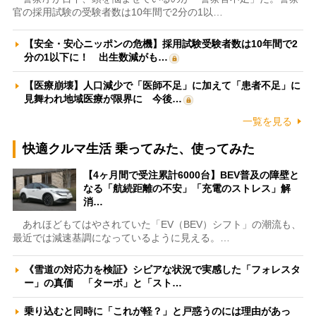
官の採用試験の受験者数は10年間で2分の1以…
【安全・安心ニッポンの危機】採用試験受験者数は10年間で2
分の1以下に！ 出生数減がも…
【医療崩壊】人口減少で「医師不足」に加えて「患者不足」に
見舞われ地域医療が限界に 今後…
一覧を見る
快適クルマ生活 乗ってみた、使ってみた
【4ヶ月間で受注累計6000台】BEV普及の障壁と
なる「航続距離の不安」「充電のストレス」解
消…
あれほどもてはやされていた「EV（BEV）シフト」の潮流も、
最近では減速基調になっているように見える。…
《雪道の対応力を検証》シビアな状況で実感した「フォレスタ
ー」の真価 「ターボ」と「スト…
乗り込むと同時に「これが軽？」と戸惑うのには理由があっ