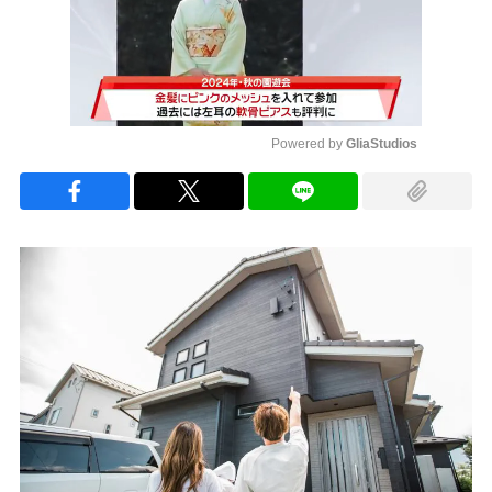
Powered by 
GliaStudios
Mute