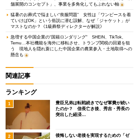
舗展開のコンセプト」、事業を多角化してもぶれない軸
猛暑のお葬式で悩ましい“喪服問題” 女性は「ワンピースを着
ていけばOK」という俗説に潜む誤解、なぜ「ジャケット」が
マストなのか？《1級葬祭ディレクターが解説》
急増する中国企業の“国籍ロンダリング” SHEIN、TikTok、
Temu…本社機能を海外に移転させ、トランプ関税の回避を狙
う 現地人を隠れ蓑にした中国企業の農業参入・土地取得への
懸念も
関連記事
ランキング
豊臣兄弟は転戦続きでなぜ軍費が続い
1
たのか？ 信長亡き後、秀吉・秀長の
突出した経済…
後悔しない老後を実現するための「ゼ
2