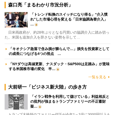
森口亮「まるわかり市況分析」
「トレンド転換のスイッチになり得る」“介入慣
れ”した市場心理を変える「日米協調為替介入」
…
日米両政府が、約28年ぶりとなる円買いの協調介入に踏み切っ
た。米国も追加介入を辞さない姿勢を示して…
「キオクシア急落で含み損が膨らんで…」損失を投資家として
の成長につなげる4つの視点 …
「NYダウは高値更新、ナスダック・S&P500は足踏み」が意味
する米国株市場の変化 半…
一覧を見る
大前研一「ビジネス新大陸」の歩き方
「イラン戦争を利用して儲けている」利益相反と
の批判が強まるトランプファミリーの不正蓄財
疑…
トランプ大統領のファミリー信託が今年1～3月に3000回以上も