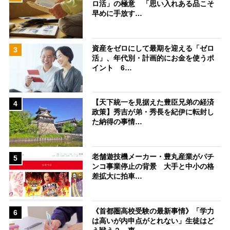
ロ活」の極意 「思い入れある品こそ
早めに手放す…
資産をゼロにして最期を迎える「ゼロ
3
活」、年代別・計画的にお金を使うポ
イント 6…
【天下統一を見据えた豊臣兄弟の経済
4
政策】秀吉が弟・秀長を紀伊に転封し
た納得の事情…
老舗遊技機メーカー・豊丸産業がパチ
5
ンコ事業停止の背景 大手と中小の格
差拡大に拍車…
《首都圏高校受験の最新事情》「学力
6
は高いが内申点がとれない」生徒はど