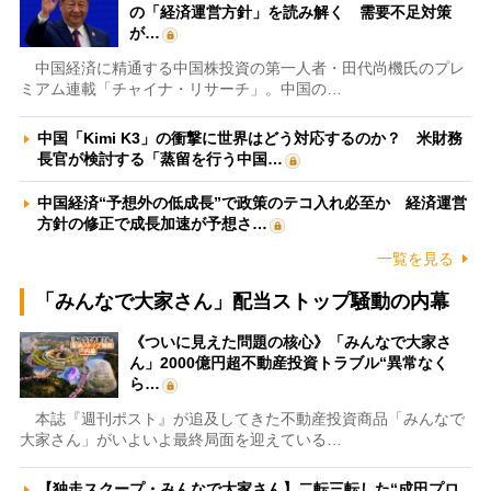
の「経済運営方針」を読み解く 需要不足対策
が…
中国経済に精通する中国株投資の第一人者・田代尚機氏のプレ
ミアム連載「チャイナ・リサーチ」。中国の…
中国「Kimi K3」の衝撃に世界はどう対応するのか？ 米財務
長官が検討する「蒸留を行う中国…
中国経済“予想外の低成長”で政策のテコ入れ必至か 経済運営
方針の修正で成長加速が予想さ…
一覧を見る
「みんなで大家さん」配当ストップ騒動の内幕
《ついに見えた問題の核心》「みんなで大家さ
ん」2000億円超不動産投資トラブル“異常なく
ら…
本誌『週刊ポスト』が追及してきた不動産投資商品「みんなで
大家さん」がいよいよ最終局面を迎えている…
【独走スクープ・みんなで大家さん】二転三転した“成田プロ