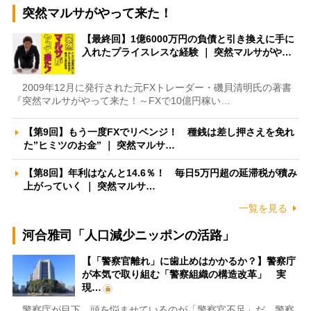
突然マルサがやって来た！
【最終回】1億6000万円の負債と引き換えに手に
入れたプライスレスな経験 ｜ 突然マルサがや…
2009年12月に発行された元FXトレーダー・磯貝清明氏の著書
『突然マルサがやって来た！～FXで10億円稼い…
【第9回】もう一度FXでリベンジ！ 種銭は差し押さえを免れ
た”ヒミツのお金” ｜ 突然マルサ…
【第8回】年利はなんと14.6％！ 毎日5万円超の延滞税が積み
上がっていく ｜ 突然マルサ…
一覧を見る
河合雅司「人口減少ニッポンの活路」
【「警察官離れ」に歯止めはかかるか？】警察庁
が本気で取り組む「警察組織の構造改革」 実
現…
警察庁が目下、頭を悩ませているのが「警察官不足」だ。警察