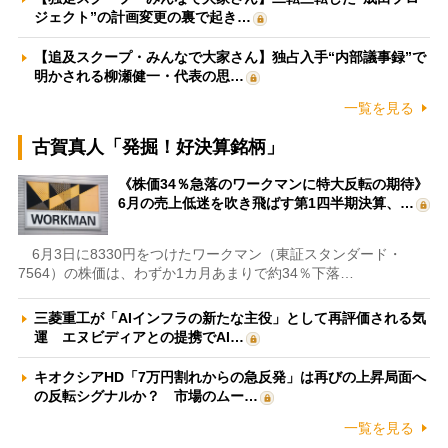
ジェクト”の計画変更の裏で起き…
【追及スクープ・みんなで大家さん】独占入手“内部議事録”で
明かされる柳瀬健一・代表の思…
一覧を見る
古賀真人「発掘！好決算銘柄」
《株価34％急落のワークマンに特大反転の期待》
6月の売上低迷を吹き飛ばす第1四半期決算、…
6月3日に8330円をつけたワークマン（東証スタンダード・
7564）の株価は、わずか1カ月あまりで約34％下落…
三菱重工が「AIインフラの新たな主役」として再評価される気
運 エヌビディアとの提携でAI…
キオクシアHD「7万円割れからの急反発」は再びの上昇局面へ
の反転シグナルか？ 市場のムー…
一覧を見る