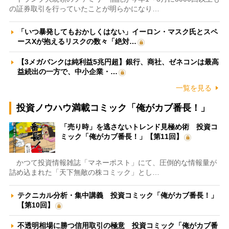
の証券取引を行っていたことが明らかになり…
「いつ暴発してもおかしくはない」イーロン・マスク氏とスペ
ースXが抱えるリスクの数々「絶対…
【3メガバンクは純利益5兆円超】銀行、商社、ゼネコンは最高
益続出の一方で、中小企業・…
一覧を見る
投資ノウハウ満載コミック「俺がカブ番長！」
「売り時」を逃さないトレンド見極め術 投資コ
ミック「俺がカブ番長！」【第11回】
かつて投資情報雑誌「マネーポスト」にて、圧倒的な情報量が
詰め込まれた「天下無敵の株コミック」とし…
テクニカル分析・集中講義 投資コミック「俺がカブ番長！」
【第10回】
不透明相場に勝つ信用取引の極意 投資コミック「俺がカブ番