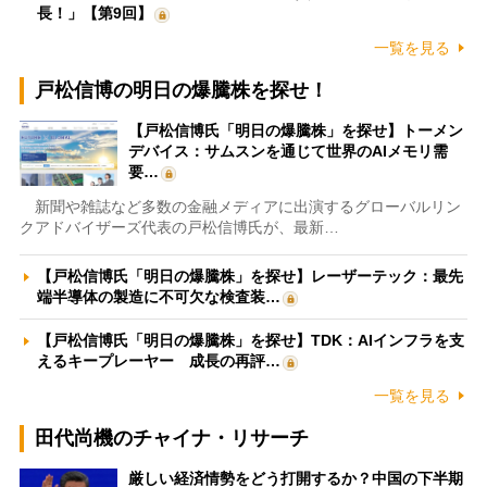
長！」【第9回】
一覧を見る
戸松信博の明日の爆騰株を探せ！
【戸松信博氏「明日の爆騰株」を探せ】トーメン
デバイス：サムスンを通じて世界のAIメモリ需
要…
新聞や雑誌など多数の金融メディアに出演するグローバルリン
クアドバイザーズ代表の戸松信博氏が、最新…
【戸松信博氏「明日の爆騰株」を探せ】レーザーテック：最先
端半導体の製造に不可欠な検査装…
【戸松信博氏「明日の爆騰株」を探せ】TDK：AIインフラを支
えるキープレーヤー 成長の再評…
一覧を見る
田代尚機のチャイナ・リサーチ
厳しい経済情勢をどう打開するか？中国の下半期