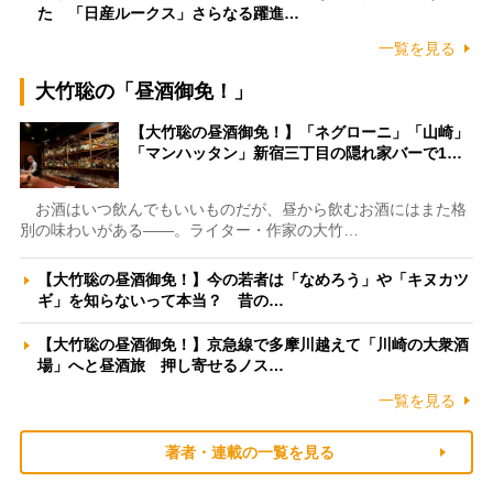
た 「日産ルークス」さらなる躍進…
一覧を見る
大竹聡の「昼酒御免！」
【大竹聡の昼酒御免！】「ネグローニ」「山崎」
「マンハッタン」新宿三丁目の隠れ家バーで1…
お酒はいつ飲んでもいいものだが、昼から飲むお酒にはまた格
別の味わいがある――。ライター・作家の大竹…
【大竹聡の昼酒御免！】今の若者は「なめろう」や「キヌカツ
ギ」を知らないって本当？ 昔の…
【大竹聡の昼酒御免！】京急線で多摩川越えて「川崎の大衆酒
場」へと昼酒旅 押し寄せるノス…
一覧を見る
著者・連載の一覧を見る