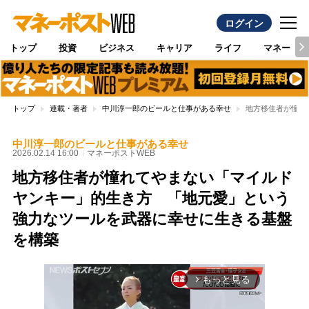
ログイン
トップ
投資
ビジネス
キャリア
ライフ
マネー
トップ
連載・著者
中川淳一郎のビールと仕事がある幸せ
地方移住者が憧れ
中川淳一郎のビールと仕事がある幸せ
2026.02.14 16:00
マネーポストWEB
地方移住者が憧れてやまない「マイルド
ヤンキー」的生き方 「地元愛」という
強力なツールを武器に幸せに生きる基盤
を構築
もっと見る
arrow_forward_ios