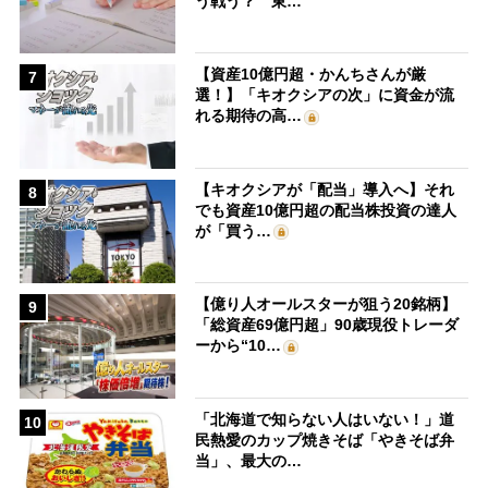
う戦う？ 東…
【資産10億円超・かんちさんが厳
7
選！】「キオクシアの次」に資金が流
れる期待の高…
【キオクシアが「配当」導入へ】それ
8
でも資産10億円超の配当株投資の達人
が「買う…
【億り人オールスターが狙う20銘柄】
9
「総資産69億円超」90歳現役トレーダ
ーから“10…
「北海道で知らない人はいない！」道
10
民熱愛のカップ焼きそば「やきそば弁
当」、最大の…