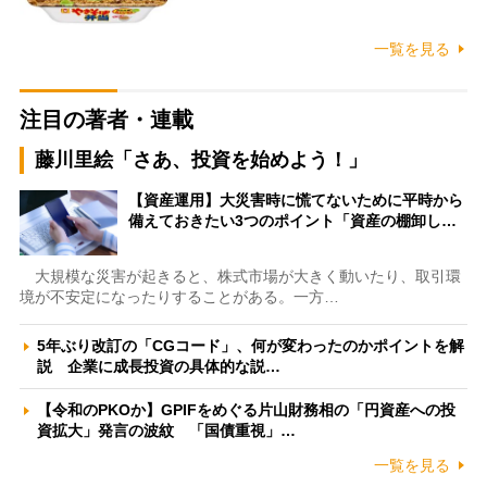
一覧を見る
注目の著者・連載
藤川里絵「さあ、投資を始めよう！」
【資産運用】大災害時に慌てないために平時から
備えておきたい3つのポイント「資産の棚卸し…
大規模な災害が起きると、株式市場が大きく動いたり、取引環
境が不安定になったりすることがある。一方…
5年ぶり改訂の「CGコード」、何が変わったのかポイントを解
説 企業に成長投資の具体的な説…
【令和のPKOか】GPIFをめぐる片山財務相の「円資産への投
資拡大」発言の波紋 「国債重視」…
一覧を見る