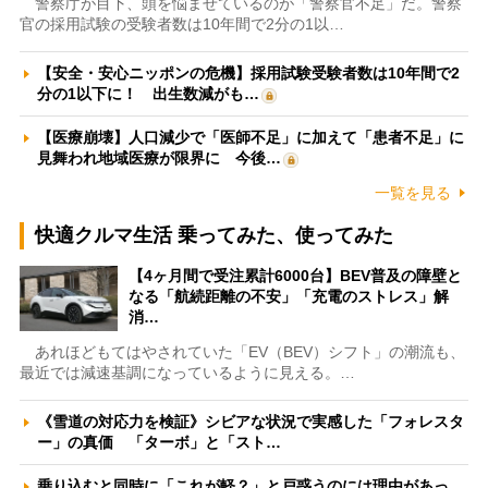
警察庁が目下、頭を悩ませているのが「警察官不足」だ。警察
官の採用試験の受験者数は10年間で2分の1以…
【安全・安心ニッポンの危機】採用試験受験者数は10年間で2
分の1以下に！ 出生数減がも…
【医療崩壊】人口減少で「医師不足」に加えて「患者不足」に
見舞われ地域医療が限界に 今後…
一覧を見る
快適クルマ生活 乗ってみた、使ってみた
【4ヶ月間で受注累計6000台】BEV普及の障壁と
なる「航続距離の不安」「充電のストレス」解
消…
あれほどもてはやされていた「EV（BEV）シフト」の潮流も、
最近では減速基調になっているように見える。…
《雪道の対応力を検証》シビアな状況で実感した「フォレスタ
ー」の真価 「ターボ」と「スト…
乗り込むと同時に「これが軽？」と戸惑うのには理由があっ