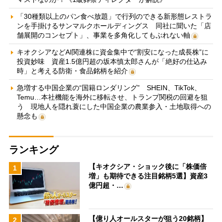
「30種類以上のパン食べ放題」で行列のできる新形態レストラ
ンを手掛けるサンマルクホールディングス 同社に聞いた「店
舗展開のコンセプト」、事業を多角化してもぶれない軸
キオクシアなどAI関連株に資金集中で“割安になった成長株”に
投資妙味 資産1.5億円超の坂本慎太郎さんが「絶好の仕込み
時」と考える防衛・食品銘柄を紹介
急増する中国企業の“国籍ロンダリング” SHEIN、TikTok、
Temu…本社機能を海外に移転させ、トランプ関税の回避を狙
う 現地人を隠れ蓑にした中国企業の農業参入・土地取得への
懸念も
ランキング
【キオクシア・ショック後に「株価倍
1
増」も期待できる注目銘柄5選】資産3
億円超・…
【億り人オールスターが狙う20銘柄】
2