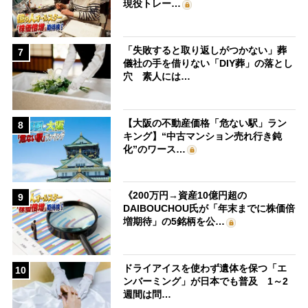
現役トレー…
「失敗すると取り返しがつかない」葬
7
儀社の手を借りない「DIY葬」の落とし
穴 素人には…
【大阪の不動産価格「危ない駅」ラン
8
キング】“中古マンション売れ行き鈍
化”のワース…
《200万円→資産10億円超の
9
DAIBOUCHOU氏が「年末までに株価倍
増期待」の5銘柄を公…
ドライアイスを使わず遺体を保つ「エ
10
ンバーミング」が日本でも普及 1～2
週間は問…