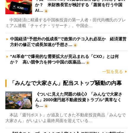
か？ 米財務長官が検討する「蒸留を行う中国
AI…
中国経済に精通する中国株投資の第一人者・田代尚機氏のプレ
ミアム連載「チャイナ・リサーチ」。中国企…
中国経済“予想外の低成長”で政策のテコ入れ必至か 経済運営
方針の修正で成長加速が予想さ…
“AI革命”で爆発的な需要拡大が見込まれる「CXO」とは何
か？ 高い競争力を持つ中国の医薬品…
一覧を見る
「みんなで大家さん」配当ストップ騒動の内幕
《ついに見えた問題の核心》「みんなで大家さ
ん」2000億円超不動産投資トラブル“異常なく
ら…
本誌『週刊ポスト』が追及してきた不動産投資商品「みんなで
大家さん」がいよいよ最終局面を迎えている…