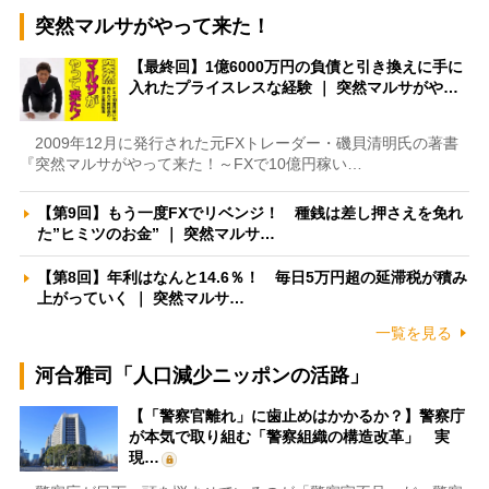
突然マルサがやって来た！
【最終回】1億6000万円の負債と引き換えに手に
入れたプライスレスな経験 ｜ 突然マルサがや…
2009年12月に発行された元FXトレーダー・磯貝清明氏の著書
『突然マルサがやって来た！～FXで10億円稼い…
【第9回】もう一度FXでリベンジ！ 種銭は差し押さえを免れ
た”ヒミツのお金” ｜ 突然マルサ…
【第8回】年利はなんと14.6％！ 毎日5万円超の延滞税が積み
上がっていく ｜ 突然マルサ…
一覧を見る
河合雅司「人口減少ニッポンの活路」
【「警察官離れ」に歯止めはかかるか？】警察庁
が本気で取り組む「警察組織の構造改革」 実
現…