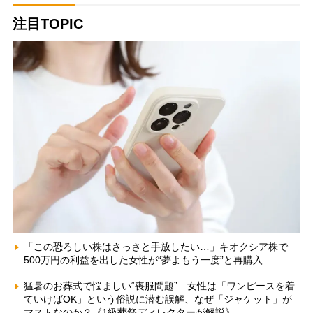
注目TOPIC
「この恐ろしい株はさっさと手放したい…」キオクシア株で
500万円の利益を出した女性が“夢よもう一度”と再購入
猛暑のお葬式で悩ましい“喪服問題” 女性は「ワンピースを着
ていけばOK」という俗説に潜む誤解、なぜ「ジャケット」が
マストなのか？《1級葬祭ディレクターが解説》