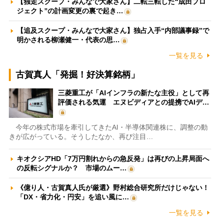
【独走スクープ・みんなで大家さん】二転三転した“成田プロ
ジェクト”の計画変更の裏で起き…
【追及スクープ・みんなで大家さん】独占入手“内部議事録”で
明かされる柳瀬健一・代表の思…
一覧を見る
古賀真人「発掘！好決算銘柄」
三菱重工が「AIインフラの新たな主役」として再
評価される気運 エヌビディアとの提携でAIデ…
今年の株式市場を牽引してきたAI・半導体関連株に、調整の動
きが広がっている。そうしたなか、再び注目…
キオクシアHD「7万円割れからの急反発」は再びの上昇局面へ
の反転シグナルか？ 市場のムー…
《億り人・古賀真人氏が厳選》野村総合研究所だけじゃない！
「DX・省力化・円安」を追い風に…
一覧を見る