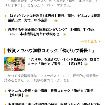
宇宙開発企業「スペースX」の上場で史上初の「兆万長者（ト
リリオネア）」となったイーロン・マスク氏。…
【3メガバンクは純利益5兆円超】銀行、商社、ゼネコンは最高
益続出の一方で、中小企業・…
急増する中国企業の“国籍ロンダリング” SHEIN、TikTok、
Temu…本社機能を海外に移転させ…
一覧を見る
投資ノウハウ満載コミック「俺がカブ番長！」
「売り時」を逃さないトレンド見極め術 投資コ
ミック「俺がカブ番長！」【第11回】
かつて投資情報雑誌「マネーポスト」にて、圧倒的な情報量が
詰め込まれた「天下無敵の株コミック」とし…
テクニカル分析・集中講義 投資コミック「俺がカブ番長！」
【第10回】
不透明相場に勝つ信用取引の極意 投資コミック「俺がカブ番