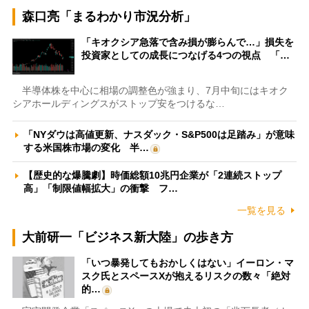
森口亮「まるわかり市況分析」
「キオクシア急落で含み損が膨らんで…」損失を
投資家としての成長につなげる4つの視点 「…
半導体株を中心に相場の調整色が強まり、7月中旬にはキオク
シアホールディングスがストップ安をつけるな…
「NYダウは高値更新、ナスダック・S&P500は足踏み」が意味
する米国株市場の変化 半…
【歴史的な爆騰劇】時価総額10兆円企業が「2連続ストップ
高」「制限値幅拡大」の衝撃 フ…
一覧を見る
大前研一「ビジネス新大陸」の歩き方
「いつ暴発してもおかしくはない」イーロン・マ
スク氏とスペースXが抱えるリスクの数々「絶対
的…