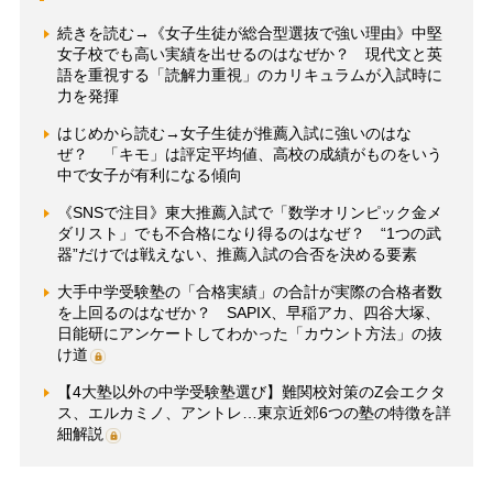
続きを読む→《女子生徒が総合型選抜で強い理由》中堅
女子校でも高い実績を出せるのはなぜか？ 現代文と英
語を重視する「読解力重視」のカリキュラムが入試時に
力を発揮
はじめから読む→女子生徒が推薦入試に強いのはな
ぜ？ 「キモ」は評定平均値、高校の成績がものをいう
中で女子が有利になる傾向
《SNSで注目》東大推薦入試で「数学オリンピック金メ
ダリスト」でも不合格になり得るのはなぜ？ “1つの武
器”だけでは戦えない、推薦入試の合否を決める要素
大手中学受験塾の「合格実績」の合計が実際の合格者数
を上回るのはなぜか？ SAPIX、早稲アカ、四谷大塚、
日能研にアンケートしてわかった「カウント方法」の抜
け道
【4大塾以外の中学受験塾選び】難関校対策のZ会エクタ
ス、エルカミノ、アントレ…東京近郊6つの塾の特徴を詳
細解説