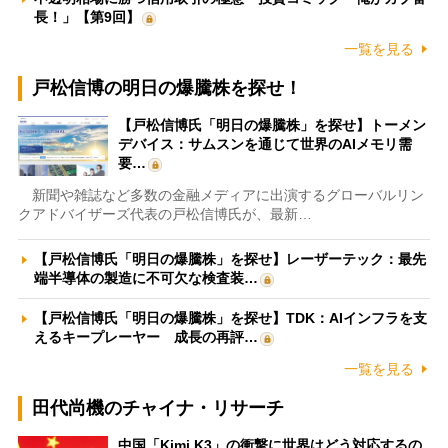
長！」【第9回】
一覧を見る
戸松信博の明日の爆騰株を探せ！
【戸松信博氏「明日の爆騰株」を探せ】トーメン
デバイス：サムスンを通じて世界のAIメモリ需
要…
新聞や雑誌など多数の金融メディアに出演するグローバルリン
クアドバイザーズ代表の戸松信博氏が、最新…
【戸松信博氏「明日の爆騰株」を探せ】レーザーテック：最先
端半導体の製造に不可欠な検査装…
【戸松信博氏「明日の爆騰株」を探せ】TDK：AIインフラを支
えるキープレーヤー 成長の再評…
一覧を見る
田代尚機のチャイナ・リサーチ
中国「Kimi K3」の衝撃に世界はどう対応するの