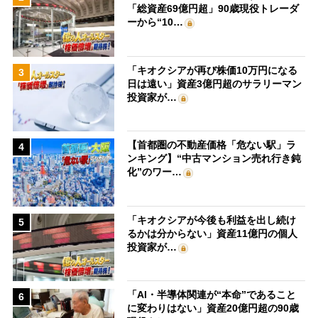
「総資産69億円超」90歳現役トレーダ
ーから“10…
「キオクシアが再び株価10万円になる
3
日は遠い」資産3億円超のサラリーマン
投資家が…
【首都圏の不動産価格「危ない駅」ラ
4
ンキング】“中古マンション売れ行き鈍
化”のワー…
「キオクシアが今後も利益を出し続け
5
るかは分からない」資産11億円の個人
投資家が…
「AI・半導体関連が“本命”であること
6
に変わりはない」資産20億円超の90歳