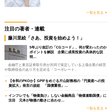
一覧を見る
注目の著者・連載
藤川里絵「さあ、投資を始めよう！」
5年ぶり改訂の「CGコード」、何が変わったのか
ポイントを解説 企業に成長投資の具体的な説
明…
金融庁と東京証券取引所が共同で策定している上場企業の経営
や取締役会のあり方を定める「コーポレート…
【令和のPKOか】GPIFをめぐる片山財務相の「円資産への投
資拡大」発言の波紋 「国債重視」…
インフレでも「物価負け」しない金融商品「物価連動国債」に
注目 元本が物価の動きに合わせ…
一覧を見る