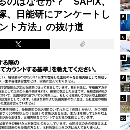
のはなぜか？ SAPIX、
塚、日能研にアンケートし
5
ント方法」の抜け道
6
7
8
9
10