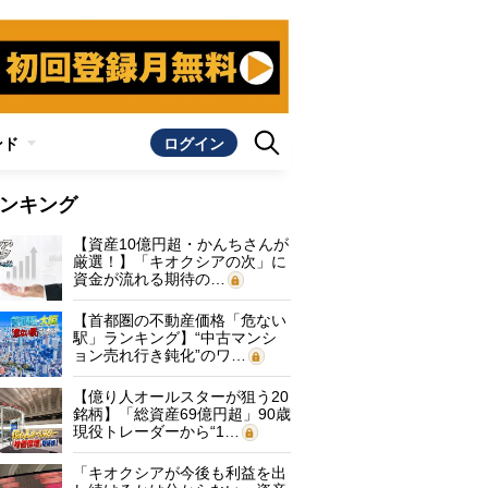
ンド
ログイン
ンキング
【資産10億円超・かんちさんが
厳選！】「キオクシアの次」に
資金が流れる期待の…
【首都圏の不動産価格「危ない
駅」ランキング】“中古マンシ
ョン売れ行き鈍化”のワ…
【億り人オールスターが狙う20
銘柄】「総資産69億円超」90歳
現役トレーダーから“1…
「キオクシアが今後も利益を出