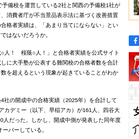
圏で予備校を運営している2社と関西の予備校1社が
て、消費者庁が不当景品表示法に基づく改善措置
の合格者実績は、「あまり当てにならない」とい
方ではないだろうか。
○人！ 桜蔭○人！」と合格者実績を公式サイト
試しに大手塾が公表する難関校の合格者数を合計
者数を超えるという現象が起きていることがわか
社の開成中の合格実績（2025年）を合計して
稲田アカデミー（以下、早稲アカ）が161人、四谷大
590人だった。しかし、開成中側が発表した同年度
もオーバーしている。