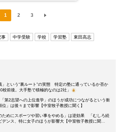
1
2
3
記事
中学受験
学校
学習塾
東田高志
薦」という“裏ルート”の実態 特定の塾に通っているか否か
0校前後。大手塾で積極的なのは2社」
り「第2志望への上位進学」のほうが成功につながるという衝
順位」は後々まで影響【中室牧子教授に聞く】
のためにスポーツや習い事をやめる」は逆効果 「むしろ続
ビデンス、特に女子のほうが影響大【中室牧子教授に聞…