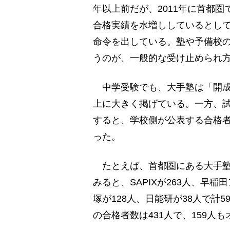
年以上前だが、2011年に首都
合格実績を水増ししているとし
命令を出している。塾や予備校
うのが、一般的な受け止められ
中学受験でも、大手塾は「開成
上に大きく掲げている。一方、
すると、学校側が公表する合格
った。
たとえば、首都圏にある大手塾4
みると、SAPIXが263人、早
塚が128人、日能研が38人で計
の合格者数は431人で、159人