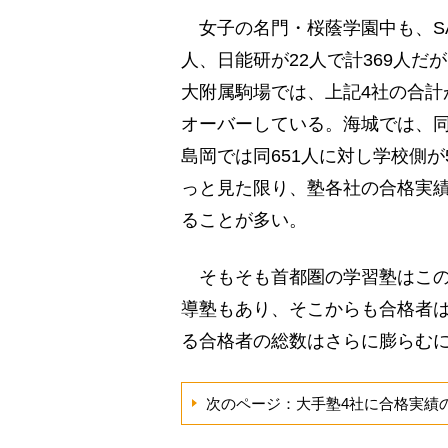
女子の名門・桜蔭学園中も、SAP
人、日能研が22人で計369人だ
大附属駒場では、上記4社の合計が
オーバーしている。海城では、同6
島岡では同651人に対し学校側が
っと見た限り、塾各社の合格実
ることが多い。
そもそも首都圏の学習塾はこの
導塾もあり、そこからも合格者
る合格者の総数はさらに膨らむ
次のページ：大手塾4社に合格実績