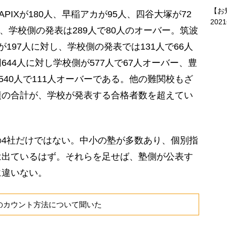
【お
IXが180人、早稲アカが95人、四谷大塚が72
202
が、学校側の発表は289人で80人のオーバー。筑波
197人に対し、学校側の発表では131人で66人
44人に対し学校側が577人で67人オーバー、豊
540人で111人オーバーである。他の難関校もざ
績の合計が、学校が発表する合格者数を超えてい
4社だけではない。中小の塾が多数あり、個別指
は出ているはず。それらを足せば、塾側が公表す
に違いない。
のカウント方法について聞いた