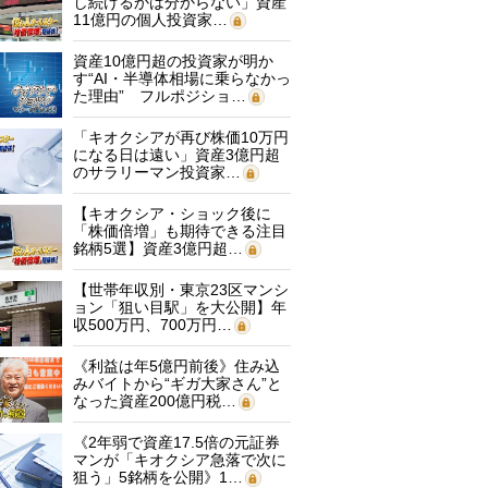
し続けるかは分からない」資産
11億円の個人投資家…
資産10億円超の投資家が明か
す“AI・半導体相場に乗らなかっ
た理由” フルポジショ…
「キオクシアが再び株価10万円
になる日は遠い」資産3億円超
のサラリーマン投資家…
【キオクシア・ショック後に
「株価倍増」も期待できる注目
銘柄5選】資産3億円超…
【世帯年収別・東京23区マンシ
ョン「狙い目駅」を大公開】年
収500万円、700万円…
《利益は年5億円前後》住み込
みバイトから“ギガ大家さん”と
なった資産200億円税…
《2年弱で資産17.5倍の元証券
マンが「キオクシア急落で次に
狙う」5銘柄を公開》1…