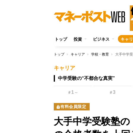
トップ
投資
ビジネス
キャリ
トップ
キャリア
学校・教育
キャリア
中学受験の“不都合な真実”
1
3
＃
～
＃
有料会員限定
大手中学受験塾の