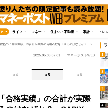
ア
ライフ
マネー
住まい・不動産
家計
トレ
大手中学受験塾の「合格実績」の合計が実際の合格者数を上回るのはなぜか？ SAPIX、早稲アカ、四谷大塚、日能研にアンケートしてわかった「カウント方法」の抜け道
ラ
1
2025.05.08 07:01
マネーポストWEB
2
4
5
6
＃
＃
＃
3
「合格実績」の合計が実際
4