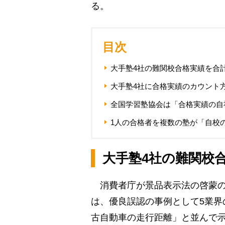
る。
目次
大手塾4社の難関校合格実績を合
大手塾4社に合格実績のカウント
全国学習塾協会は「合格実績の自
1人の合格者を複数の塾が「自校
大手塾4社の難関校
消費者庁が景品表示法の啓蒙の
は、優良誤認の事例として5業界
古自動車の走行距離」と並んで示