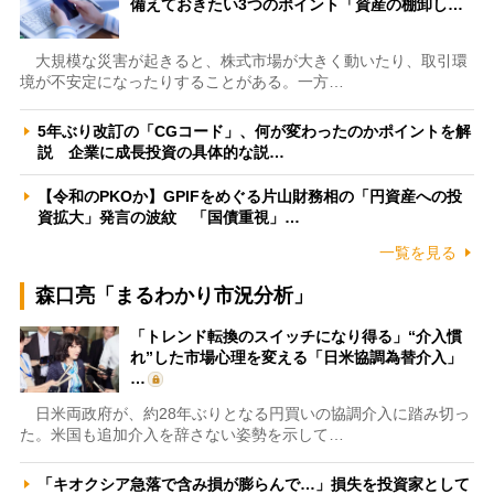
備えておきたい3つのポイント「資産の棚卸し…
大規模な災害が起きると、株式市場が大きく動いたり、取引環
境が不安定になったりすることがある。一方…
5年ぶり改訂の「CGコード」、何が変わったのかポイントを解
説 企業に成長投資の具体的な説…
【令和のPKOか】GPIFをめぐる片山財務相の「円資産への投
資拡大」発言の波紋 「国債重視」…
一覧を見る
森口亮「まるわかり市況分析」
「トレンド転換のスイッチになり得る」“介入慣
れ”した市場心理を変える「日米協調為替介入」
…
日米両政府が、約28年ぶりとなる円買いの協調介入に踏み切っ
た。米国も追加介入を辞さない姿勢を示して…
「キオクシア急落で含み損が膨らんで…」損失を投資家として