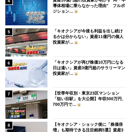
4
導体相場に乗らなかった理由” フルポ
ジション…
「キオクシアが今後も利益を出し続け
5
るかは分からない」資産11億円の個人
投資家が…
「キオクシアが再び株価10万円になる
6
日は遠い」資産3億円超のサラリーマン
投資家が…
【世帯年収別・東京23区マンション
7
「狙い目駅」を大公開】年収500万円、
700万円で…
【キオクシア・ショック後に「株価倍
8
増」も期待できる注目銘柄5選】資産3