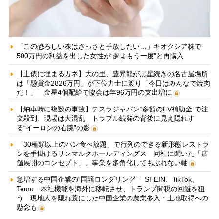
「この恐ろしい株はさっさと手放したい…」キオクシア株で
500万円の利益を出した女性が“夢よもう一度”と再購入
【土俵に埋まるカネ】大の里、豊昇龍が黒星続きの名古屋場所
は「懸賞金2826万円」が下位力士に渡り「今日はみんなで焼肉
だ！」 金星4個配給で協会は年96万円の支出増に
【納車時に複数の事故】テスラジャパン“多額のEV補助金”で注
文殺到、現場は大混乱 トラブル続発の背後に見え隠れす
る“イーロンの右腕”の影
「30種類以上のパン食べ放題」で行列のできる新形態レストラ
ンを手掛けるサンマルクホールディングス 同社に聞いた「店
舗展開のコンセプト」、事業を多角化してもぶれない軸
急増する中国企業の“国籍ロンダリング” SHEIN、TikTok、
Temu…本社機能を海外に移転させ、トランプ関税の回避を狙
う 現地人を隠れ蓑にした中国企業の農業参入・土地取得への
懸念も