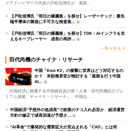
クアドバイザーズ代表の戸松信博氏が、最新…
【戸松信博氏「明日の爆騰株」を探せ】レーザーテック：最先
端半導体の製造に不可欠な検査装…
【戸松信博氏「明日の爆騰株」を探せ】TDK：AIインフラを支
えるキープレーヤー 成長の再評…
一覧を見る
田代尚機のチャイナ・リサーチ
中国「Kimi K3」の衝撃に世界はどう対応するの
か？ 米財務長官が検討する「蒸留を行う中国
AI…
中国経済に精通する中国株投資の第一人者・田代尚機氏のプレ
ミアム連載「チャイナ・リサーチ」。中国企…
中国経済“予想外の低成長”で政策のテコ入れ必至か 経済運営
方針の修正で成長加速が予想さ…
“AI革命”で爆発的な需要拡大が見込まれる「CXO」とは何