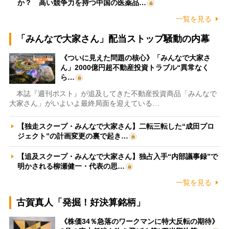
か？ 高い競争力を持つ中国の医薬品…
一覧を見る
「みんなで大家さん」配当ストップ騒動の内幕
《ついに見えた問題の核心》「みんなで大家さ
ん」2000億円超不動産投資トラブル“異常なく
ら…
本誌『週刊ポスト』が追及してきた不動産投資商品「みんなで
大家さん」がいよいよ最終局面を迎えている…
【独走スクープ・みんなで大家さん】二転三転した“成田プロ
ジェクト”の計画変更の裏で起き…
【追及スクープ・みんなで大家さん】独占入手“内部議事録”で
明かされる柳瀬健一・代表の思…
一覧を見る
古賀真人「発掘！好決算銘柄」
《株価34％急落のワークマンに特大反転の期待》