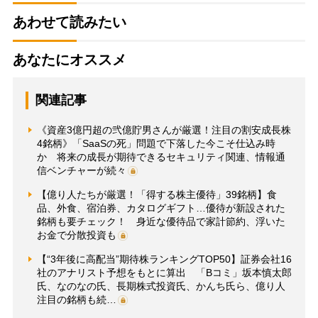
あわせて読みたい
あなたにオススメ
関連記事
《資産3億円超の弐億貯男さんが厳選！注目の割安成長株
4銘柄》「SaaSの死」問題で下落した今こそ仕込み時
か 将来の成長が期待できるセキュリティ関連、情報通
信ベンチャーが続々
【億り人たちが厳選！「得する株主優待」39銘柄】食
品、外食、宿泊券、カタログギフト…優待が新設された
銘柄も要チェック！ 身近な優待品で家計節約、浮いた
お金で分散投資も
【“3年後に高配当”期待株ランキングTOP50】証券会社16
社のアナリスト予想をもとに算出 「Bコミ」坂本慎太郎
氏、なのなの氏、長期株式投資氏、かんち氏ら、億り人
注目の銘柄も続…