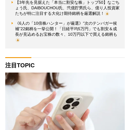
【3年先を見据えた「本当に割安な株」トップ50】なごち
ょう氏、DAIBOUCHOU氏、弐億貯男氏ら、億り人投資家
たちが特に注目する大化け期待銘柄を厳選解説！
《6人の「10倍株ハンター」が厳選》“次のテンバガー候
補”22銘柄を一挙公開！「日経平均5万円」でも割安＆成
長が見込めるお宝株の数々、10万円以下で買える銘柄も
注目TOPIC