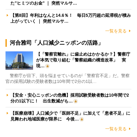
た”ヒミツのお金” ｜ 突然マルサ…
【第8回】年利はなんと14.6％！ 毎日5万円超の延滞税が積み
上がっていく ｜ 突然マルサ…
一覧を見る
河合雅司「人口減少ニッポンの活路」
【「警察官離れ」に歯止めはかかるか？】警察庁
が本気で取り組む「警察組織の構造改革」 実
現…
警察庁が目下、頭を悩ませているのが「警察官不足」だ。警察
官の採用試験の受験者数は10年間で2分の1以…
【安全・安心ニッポンの危機】採用試験受験者数は10年間で2
分の1以下に！ 出生数減がも…
【医療崩壊】人口減少で「医師不足」に加えて「患者不足」に
見舞われ地域医療が限界に 今後…
一覧を見る