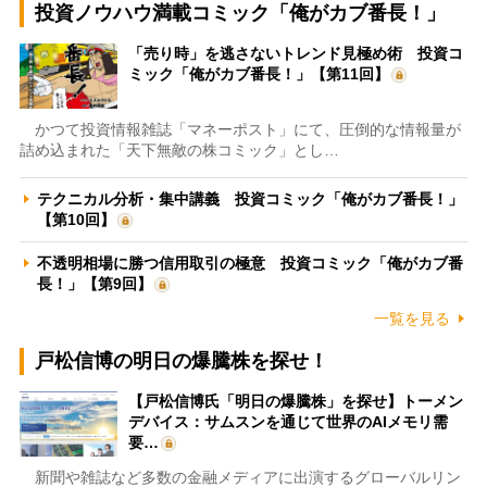
投資ノウハウ満載コミック「俺がカブ番長！」
「売り時」を逃さないトレンド見極め術 投資コ
ミック「俺がカブ番長！」【第11回】
かつて投資情報雑誌「マネーポスト」にて、圧倒的な情報量が
詰め込まれた「天下無敵の株コミック」とし…
テクニカル分析・集中講義 投資コミック「俺がカブ番長！」
【第10回】
不透明相場に勝つ信用取引の極意 投資コミック「俺がカブ番
長！」【第9回】
一覧を見る
戸松信博の明日の爆騰株を探せ！
【戸松信博氏「明日の爆騰株」を探せ】トーメン
デバイス：サムスンを通じて世界のAIメモリ需
要…
新聞や雑誌など多数の金融メディアに出演するグローバルリン