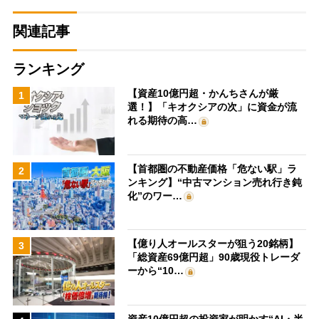
関連記事
ランキング
【資産10億円超・かんちさんが厳
1
選！】「キオクシアの次」に資金が流
れる期待の高…
【首都圏の不動産価格「危ない駅」ラ
2
ンキング】“中古マンション売れ行き鈍
化”のワー…
【億り人オールスターが狙う20銘柄】
3
「総資産69億円超」90歳現役トレーダ
ーから“10…
資産10億円超の投資家が明かす“AI・半