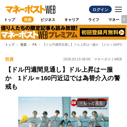
ログイン
トップ
投資
ビジネス
キャリア
ライフ
マネー
トップ
投資
FX
【ドル円週間見通し】ドル上昇は一服か 1ドル＝160円近
投資
2026.03.15 08:00
マネーポストWEB
【ドル円週間見通し】ドル上昇は一服
か 1ドル＝160円近辺では為替介入の警
戒も
もっと見る
arrow_forward_ios