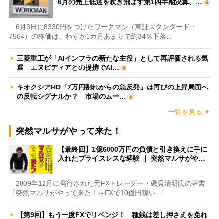
6月の売上低迷を吹き飛ばす第1四半期決算、…
6月3日に8330円をつけたワークマン（東証スタンダード・
7564）の株価は、わずか1カ月あまりで約34％下落…
三菱重工が「AIインフラの新たな主役」として再評価される気
運 エヌビディアとの提携でAI…
キオクシアHD「7万円割れからの急反発」は再びの上昇局面へ
の反転シグナルか？ 市場のムー…
一覧を見る
突然マルサがやって来た！
【最終回】1億6000万円の負債と引き換えに手に
入れたプライスレスな経験 ｜ 突然マルサがや…
2009年12月に発行された元FXトレーダー・磯貝清明氏の著書
『突然マルサがやって来た！～FXで10億円稼い…
【第9回】もう一度FXでリベンジ！ 種銭は差し押さえを免れ