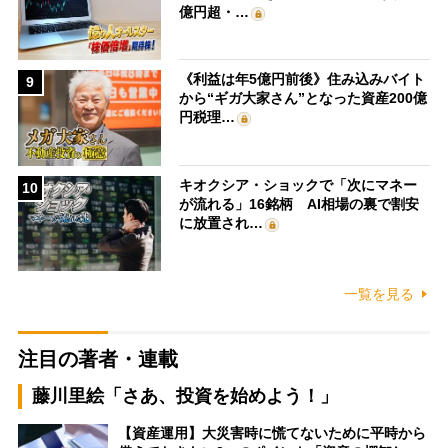
億円超・…
《利益は年5億円前後》住み込みバイト
9
から“ギガ大家さん”となった資産200億
円税理…
キオクシア・ショックで「次にマネー
10
が流れる」16銘柄 AI相場の裏で割安
に放置され…
一覧を見る
注目の著者・連載
藤川里絵「さあ、投資を始めよう！」
【資産運用】大災害時に慌てないために平時から