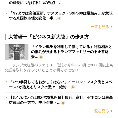
の成長につなげる4つの視点 …
「NYダウは高値更新、ナスダック・S&P500は足踏み」が意味
する米国株市場の変化 半…
一覧を見る
大前研一「ビジネス新大陸」の歩き方
「イラン戦争を利用して儲けている」利益相反と
の批判が強まるトランプファミリーの不正蓄財
疑…
トランプ大統領のファミリー信託が今年1～3月に3000回以上も
の証券取引を行っていたことが明らかになり…
「いつ暴発してもおかしくはない」イーロン・マスク氏とスペ
ースXが抱えるリスクの数々「絶対…
【3メガバンクは純利益5兆円超】銀行、商社、ゼネコンは最高
益続出の一方で、中小企業・…
一覧を見る