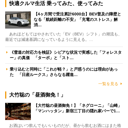
快適クルマ生活 乗ってみた、使ってみた
【4ヶ月間で受注累計6000台】BEV普及の障壁と
なる「航続距離の不安」「充電のストレス」解
消…
あれほどもてはやされていた「EV（BEV）シフト」の潮流も、
最近では減速基調になっているように見える。…
《雪道の対応力を検証》シビアな状況で実感した「フォレスタ
ー」の真価 「ターボ」と「スト…
乗り込むと同時に「これが軽？」と戸惑うのには理由があっ
た 「日産ルークス」さらなる躍進…
一覧を見る
大竹聡の「昼酒御免！」
【大竹聡の昼酒御免！】「ネグローニ」「山崎」
「マンハッタン」新宿三丁目の隠れ家バーで1…
お酒はいつ飲んでもいいものだが、昼から飲むお酒にはまた格