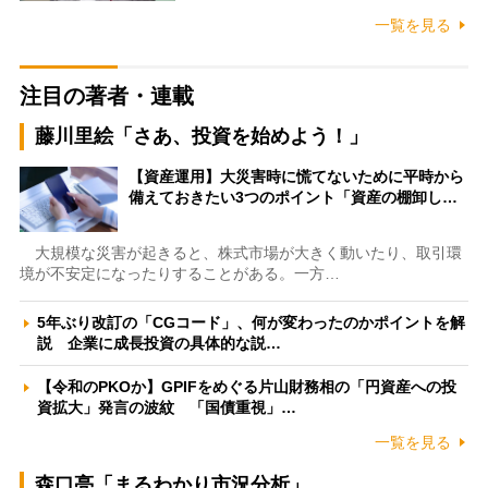
一覧を見る
注目の著者・連載
藤川里絵「さあ、投資を始めよう！」
【資産運用】大災害時に慌てないために平時から
備えておきたい3つのポイント「資産の棚卸し…
大規模な災害が起きると、株式市場が大きく動いたり、取引環
境が不安定になったりすることがある。一方…
5年ぶり改訂の「CGコード」、何が変わったのかポイントを解
説 企業に成長投資の具体的な説…
【令和のPKOか】GPIFをめぐる片山財務相の「円資産への投
資拡大」発言の波紋 「国債重視」…
一覧を見る
森口亮「まるわかり市況分析」