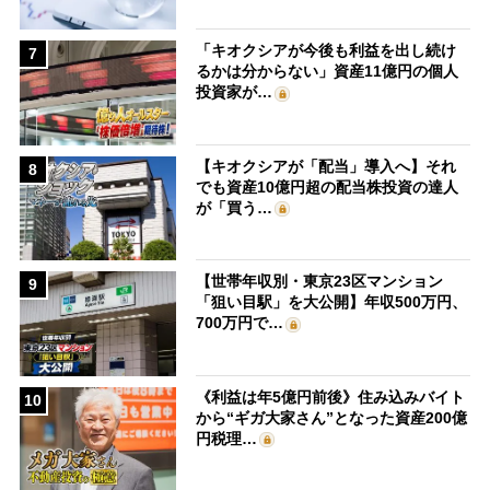
「キオクシアが今後も利益を出し続け
7
るかは分からない」資産11億円の個人
投資家が…
【キオクシアが「配当」導入へ】それ
8
でも資産10億円超の配当株投資の達人
が「買う…
【世帯年収別・東京23区マンション
9
「狙い目駅」を大公開】年収500万円、
700万円で…
《利益は年5億円前後》住み込みバイト
10
から“ギガ大家さん”となった資産200億
円税理…