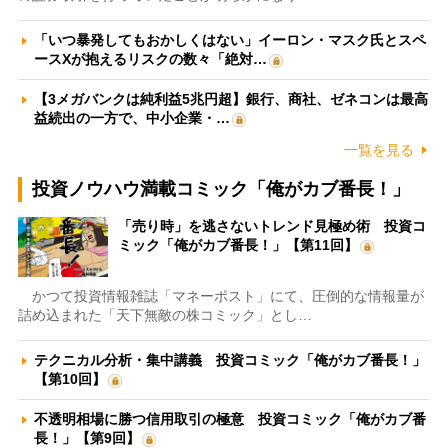
「いつ暴発してもおかしくはない」イーロン・マスク氏とスペ
ースXが抱えるリスクの数々「絶対…
【3メガバンクは純利益5兆円超】銀行、商社、ゼネコンは最高
益続出の一方で、中小企業・…
一覧を見る
投資ノウハウ満載コミック「俺がカブ番長！」
「売り時」を逃さないトレンド見極め術 投資コ
ミック「俺がカブ番長！」【第11回】
かつて投資情報雑誌「マネーポスト」にて、圧倒的な情報量が
詰め込まれた「天下無敵の株コミック」とし…
テクニカル分析・集中講義 投資コミック「俺がカブ番長！」
【第10回】
不透明相場に勝つ信用取引の極意 投資コミック「俺がカブ番
長！」【第9回】