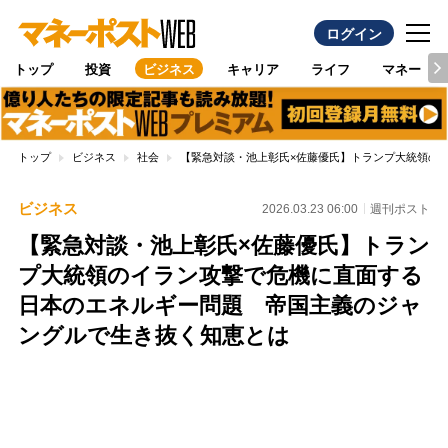
ログイン
トップ
投資
ビジネス
キャリア
ライフ
マネー
トップ
ビジネス
社会
【緊急対談・池上彰氏×佐藤優氏】トランプ大統領の
ビジネス
2026.03.23 06:00
週刊ポスト
【緊急対談・池上彰氏×佐藤優氏】トラン
プ大統領のイラン攻撃で危機に直面する
日本のエネルギー問題 帝国主義のジャ
ングルで生き抜く知恵とは
Loaded
:
100.00%
/
Unmute