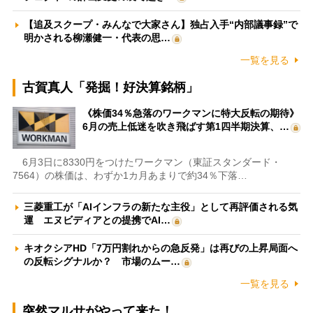
【追及スクープ・みんなで大家さん】独占入手“内部議事録”で
明かされる柳瀬健一・代表の思…
一覧を見る
古賀真人「発掘！好決算銘柄」
《株価34％急落のワークマンに特大反転の期待》
6月の売上低迷を吹き飛ばす第1四半期決算、…
6月3日に8330円をつけたワークマン（東証スタンダード・
7564）の株価は、わずか1カ月あまりで約34％下落…
三菱重工が「AIインフラの新たな主役」として再評価される気
運 エヌビディアとの提携でAI…
キオクシアHD「7万円割れからの急反発」は再びの上昇局面へ
の反転シグナルか？ 市場のムー…
一覧を見る
突然マルサがやって来た！