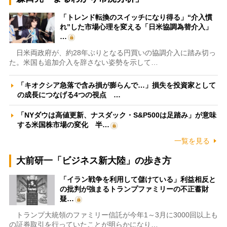
「トレンド転換のスイッチになり得る」“介入慣
れ”した市場心理を変える「日米協調為替介入」
…
日米両政府が、約28年ぶりとなる円買いの協調介入に踏み切っ
た。米国も追加介入を辞さない姿勢を示して…
「キオクシア急落で含み損が膨らんで…」損失を投資家として
の成長につなげる4つの視点 …
「NYダウは高値更新、ナスダック・S&P500は足踏み」が意味
する米国株市場の変化 半…
一覧を見る
大前研一「ビジネス新大陸」の歩き方
「イラン戦争を利用して儲けている」利益相反と
の批判が強まるトランプファミリーの不正蓄財
疑…
トランプ大統領のファミリー信託が今年1～3月に3000回以上も
の証券取引を行っていたことが明らかになり…