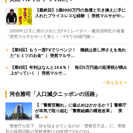
【最終回】1億6000万円の負債と引き換えに手に
入れたプライスレスな経験 ｜ 突然マルサがや…
2009年12月に発行された元FXトレーダー・磯貝清明氏の著書
『突然マルサがやって来た！～FXで10億円稼い…
【第9回】もう一度FXでリベンジ！ 種銭は差し押さえを免れ
た”ヒミツのお金” ｜ 突然マルサ…
【第8回】年利はなんと14.6％！ 毎日5万円超の延滞税が積み
上がっていく ｜ 突然マルサ…
一覧を見る
河合雅司「人口減少ニッポンの活路」
【「警察官離れ」に歯止めはかかるか？】警察庁
が本気で取り組む「警察組織の構造改革」 実
現…
警察庁が目下、頭を悩ませているのが「警察官不足」だ。警察
官の採用試験の受験者数は10年間で2分の1以…