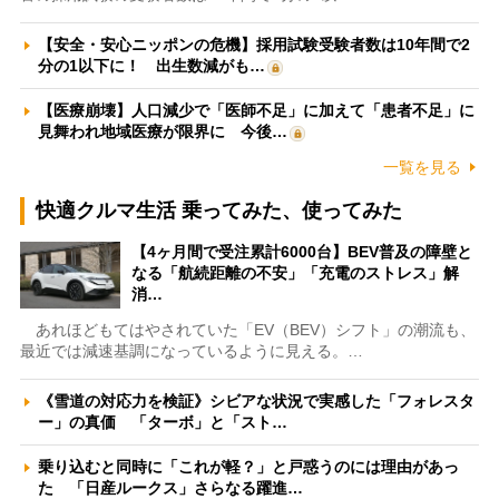
【安全・安心ニッポンの危機】採用試験受験者数は10年間で2
分の1以下に！ 出生数減がも…
【医療崩壊】人口減少で「医師不足」に加えて「患者不足」に
見舞われ地域医療が限界に 今後…
一覧を見る
快適クルマ生活 乗ってみた、使ってみた
【4ヶ月間で受注累計6000台】BEV普及の障壁と
なる「航続距離の不安」「充電のストレス」解
消…
あれほどもてはやされていた「EV（BEV）シフト」の潮流も、
最近では減速基調になっているように見える。…
《雪道の対応力を検証》シビアな状況で実感した「フォレスタ
ー」の真価 「ターボ」と「スト…
乗り込むと同時に「これが軽？」と戸惑うのには理由があっ
た 「日産ルークス」さらなる躍進…