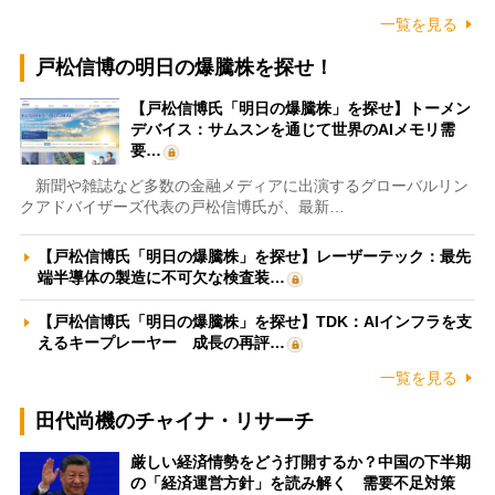
一覧を見る
戸松信博の明日の爆騰株を探せ！
【戸松信博氏「明日の爆騰株」を探せ】トーメン
デバイス：サムスンを通じて世界のAIメモリ需
要…
新聞や雑誌など多数の金融メディアに出演するグローバルリン
クアドバイザーズ代表の戸松信博氏が、最新…
【戸松信博氏「明日の爆騰株」を探せ】レーザーテック：最先
端半導体の製造に不可欠な検査装…
【戸松信博氏「明日の爆騰株」を探せ】TDK：AIインフラを支
えるキープレーヤー 成長の再評…
一覧を見る
田代尚機のチャイナ・リサーチ
厳しい経済情勢をどう打開するか？中国の下半期
の「経済運営方針」を読み解く 需要不足対策