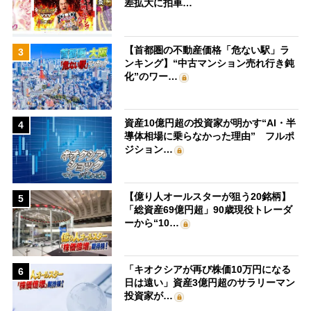
差拡大に拍車…
【首都圏の不動産価格「危ない駅」ラ
3
ンキング】“中古マンション売れ行き鈍
化”のワー…
資産10億円超の投資家が明かす“AI・半
4
導体相場に乗らなかった理由” フルポ
ジション…
【億り人オールスターが狙う20銘柄】
5
「総資産69億円超」90歳現役トレーダ
ーから“10…
「キオクシアが再び株価10万円になる
6
日は遠い」資産3億円超のサラリーマン
投資家が…