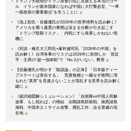
トランプ大統領がイラン攻撃の先に見据える本当のゴー
ル イランが親米国家になれば中国に大打撃必至、“一帯
一路政策の重要拠点”を失うことに
《池上彰氏・佐藤優氏が2026年の世界情勢を読み解く》
アメリカを襲う最悪の事態は深まる分断が引き起こす
「トランプ暗殺リスク」 内戦にすら発展しかねない危
機に
《対談・橋爪大三郎氏×峯村健司氏「2026年の中国」を
読み解く》台湾有事のリスクは2026年に前倒しか 習近
平・主席の“超一強体制”で「No.2がいない」弊害
【佐藤優氏が明かす「陰謀論」の正体】「日本版ディー
プステートは実在する」 荒唐無稽と一蹴せず狭間に埋
もれた“真実”を見逃さないことが混乱する世界を読み解く
鍵に
《超詳細図解シミュレーション》「自衛隊vs中国人民解
放軍、もし戦わば」の帰結 尖閣諸島防衛戦、南西諸島
海戦、中国本土ミサイル攻撃、攪乱工作…迫る脅威の現
在地