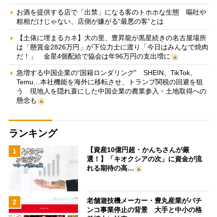
お酒を提供する店で「出禁」になる客のトホホな生態 嘔吐や
粗相だけじゃない、店側が嫌がる“最悪の客”とは
【土俵に埋まるカネ】大の里、豊昇龍が黒星続きの名古屋場所
は「懸賞金2826万円」が下位力士に渡り「今日はみんなで焼肉
だ！」 金星4個配給で協会は年96万円の支出増に
急増する中国企業の“国籍ロンダリング” SHEIN、TikTok、
Temu…本社機能を海外に移転させ、トランプ関税の回避を狙
う 現地人を隠れ蓑にした中国企業の農業参入・土地取得への
懸念も
ランキング
【資産10億円超・かんちさんが厳
1
選！】「キオクシアの次」に資金が流
れる期待の高…
老舗遊技機メーカー・豊丸産業がパチ
2
ンコ事業停止の背景 大手と中小の格