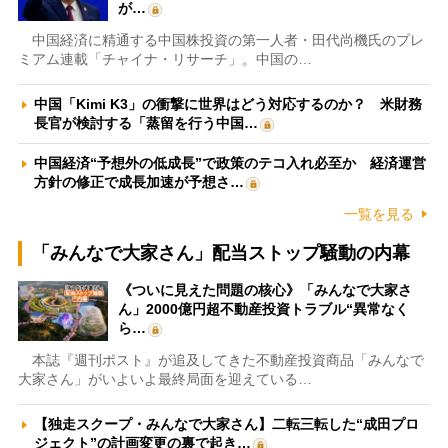
が…
中国経済に精通する中国株投資の第一人者・田代尚機氏のプレ
ミアム連載「チャイナ・リサーチ」。中国の…
中国「Kimi K3」の衝撃に世界はどう対応するのか？ 米財務
長官が検討する「蒸留を行う中国…
中国経済“予想外の低成長”で政策のテコ入れ必至か 経済運営
方針の修正で成長加速が予想さ…
一覧を見る
「みんなで大家さん」配当ストップ騒動の内幕
《ついに見えた問題の核心》「みんなで大家さ
ん」2000億円超不動産投資トラブル“異常なく
ら…
本誌『週刊ポスト』が追及してきた不動産投資商品「みんなで
大家さん」がいよいよ最終局面を迎えている…
【独走スクープ・みんなで大家さん】二転三転した“成田プロ
ジェクト”の計画変更の裏で起き…