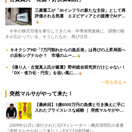
三菱重工が「AIインフラの新たな主役」として再
評価される気運 エヌビディアとの提携でAIデ…
今年の株式市場を牽引してきたAI・半導体関連株に、調整の動
きが広がっている。そうしたなか、再び注目…
キオクシアHD「7万円割れからの急反発」は再びの上昇局面へ
の反転シグナルか？ 市場のムー…
《億り人・古賀真人氏が厳選》野村総合研究所だけじゃない！
「DX・省力化・円安」を追い風に…
一覧を見る
突然マルサがやって来た！
【最終回】1億6000万円の負債と引き換えに手に
入れたプライスレスな経験 ｜ 突然マルサがや…
2009年12月に発行された元FXトレーダー・磯貝清明氏の著書
『突然マルサがやって来た！～FXで10億円稼い…