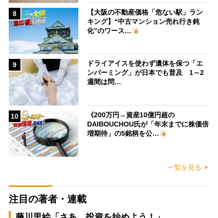
【大阪の不動産価格「危ない駅」ラン
8
キング】“中古マンション売れ行き鈍
化”のワース…
ドライアイスを使わず遺体を保つ「エ
9
ンバーミング」が日本でも普及 1～2
週間は問…
《200万円→資産10億円超の
10
DAIBOUCHOU氏が「年末までに株価倍
増期待」の5銘柄を公…
一覧を見る
注目の著者・連載
藤川里絵「さあ、投資を始めよう！」