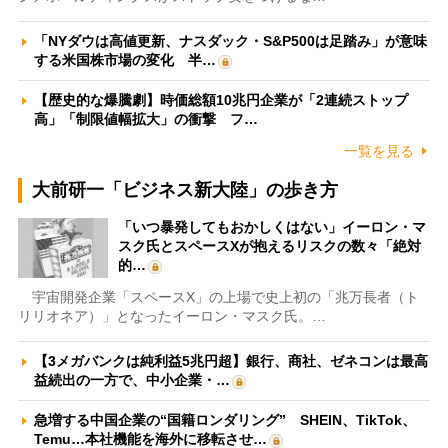
「NYダウは高値更新、ナスダック・S&P500は足踏み」が意味
する米国株市場の変化 半…
【歴史的な爆騰劇】時価総額10兆円企業が「2連続ストップ
高」「制限値幅拡大」の衝撃 フ…
一覧を見る
大前研一「ビジネス新大陸」の歩き方
「いつ暴発してもおかしくはない」イーロン・マ
スク氏とスペースXが抱えるリスクの数々「絶対
的…
宇宙開発企業「スペースX」の上場で史上初の「兆万長者（ト
リリオネア）」となったイーロン・マスク氏。…
【3メガバンクは純利益5兆円超】銀行、商社、ゼネコンは最高
益続出の一方で、中小企業・…
急増する中国企業の“国籍ロンダリング” SHEIN、TikTok、
Temu…本社機能を海外に移転させ…