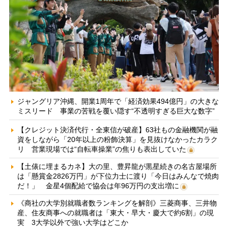
ジャングリア沖縄、開業1周年で「経済効果494億円」の大きな
ミスリード 事業の苦戦を覆い隠す“不透明すぎる巨大な数字”
【クレジット決済代行・全東信が破産】63社もの金融機関が融
資をしながら「20年以上の粉飾決算」を見抜けなかったカラク
リ 営業現場では“自転車操業”の焦りも表出していた
【土俵に埋まるカネ】大の里、豊昇龍が黒星続きの名古屋場所
は「懸賞金2826万円」が下位力士に渡り「今日はみんなで焼肉
だ！」 金星4個配給で協会は年96万円の支出増に
《商社の大学別就職者数ランキングを解剖》三菱商事、三井物
産、住友商事への就職者は「東大・早大・慶大で約6割」の現
実 3大学以外で強い大学はどこか