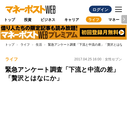
ログイン
トップ
投資
ビジネス
キャリア
ライフ
マネー
トップ
ライフ
生活
緊急アンケート調査「下流と中流の差」「贅沢とはなに
ライフ
2017.04.25 16:00
女性セブン
緊急アンケート調査「下流と中流の差」
「贅沢とはなにか」
Loaded
:
88.23%
/
Unmute