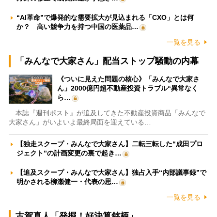
“AI革命”で爆発的な需要拡大が見込まれる「CXO」とは何
か？ 高い競争力を持つ中国の医薬品…
一覧を見る
「みんなで大家さん」配当ストップ騒動の内幕
《ついに見えた問題の核心》「みんなで大家さ
ん」2000億円超不動産投資トラブル“異常なく
ら…
本誌『週刊ポスト』が追及してきた不動産投資商品「みんなで
大家さん」がいよいよ最終局面を迎えている…
【独走スクープ・みんなで大家さん】二転三転した“成田プロ
ジェクト”の計画変更の裏で起き…
【追及スクープ・みんなで大家さん】独占入手“内部議事録”で
明かされる柳瀬健一・代表の思…
一覧を見る
古賀真人「発掘！好決算銘柄」