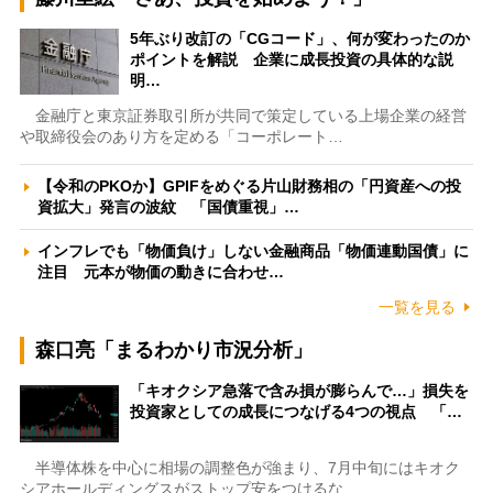
5年ぶり改訂の「CGコード」、何が変わったのか
ポイントを解説 企業に成長投資の具体的な説
明…
金融庁と東京証券取引所が共同で策定している上場企業の経営
や取締役会のあり方を定める「コーポレート…
【令和のPKOか】GPIFをめぐる片山財務相の「円資産への投
資拡大」発言の波紋 「国債重視」…
インフレでも「物価負け」しない金融商品「物価連動国債」に
注目 元本が物価の動きに合わせ…
一覧を見る
森口亮「まるわかり市況分析」
「キオクシア急落で含み損が膨らんで…」損失を
投資家としての成長につなげる4つの視点 「…
半導体株を中心に相場の調整色が強まり、7月中旬にはキオク
シアホールディングスがストップ安をつけるな…