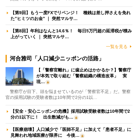
【第9回】もう一度FXでリベンジ！ 種銭は差し押さえを免れ
た”ヒミツのお金” ｜ 突然マルサ…
【第8回】年利はなんと14.6％！ 毎日5万円超の延滞税が積み
上がっていく ｜ 突然マルサ…
一覧を見る
河合雅司「人口減少ニッポンの活路」
【「警察官離れ」に歯止めはかかるか？】警察庁
が本気で取り組む「警察組織の構造改革」 実
現…
警察庁が目下、頭を悩ませているのが「警察官不足」だ。警察
官の採用試験の受験者数は10年間で2分の1以…
【安全・安心ニッポンの危機】採用試験受験者数は10年間で2
分の1以下に！ 出生数減がも…
【医療崩壊】人口減少で「医師不足」に加えて「患者不足」に
見舞われ地域医療が限界に 今後…