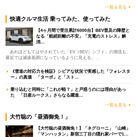
一覧を見る
快適クルマ生活 乗ってみた、使ってみた
【4ヶ月間で受注累計6000台】BEV普及の障壁と
なる「航続距離の不安」「充電のストレス」解
消…
あれほどもてはやされていた「EV（BEV）シフト」の潮流も、
最近では減速基調になっているように見える。…
《雪道の対応力を検証》シビアな状況で実感した「フォレスタ
ー」の真価 「ターボ」と「スト…
乗り込むと同時に「これが軽？」と戸惑うのには理由があっ
た 「日産ルークス」さらなる躍進…
一覧を見る
大竹聡の「昼酒御免！」
【大竹聡の昼酒御免！】「ネグローニ」「山崎」
「マンハッタン」新宿三丁目の隠れ家バーで1…