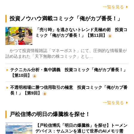
一覧を見る
投資ノウハウ満載コミック「俺がカブ番長！」
「売り時」を逃さないトレンド見極め術 投資コ
ミック「俺がカブ番長！」【第11回】
かつて投資情報雑誌「マネーポスト」にて、圧倒的な情報量が
詰め込まれた「天下無敵の株コミック」とし…
テクニカル分析・集中講義 投資コミック「俺がカブ番長！」
【第10回】
不透明相場に勝つ信用取引の極意 投資コミック「俺がカブ番
長！」【第9回】
一覧を見る
戸松信博の明日の爆騰株を探せ！
【戸松信博氏「明日の爆騰株」を探せ】トーメン
デバイス：サムスンを通じて世界のAIメモリ需