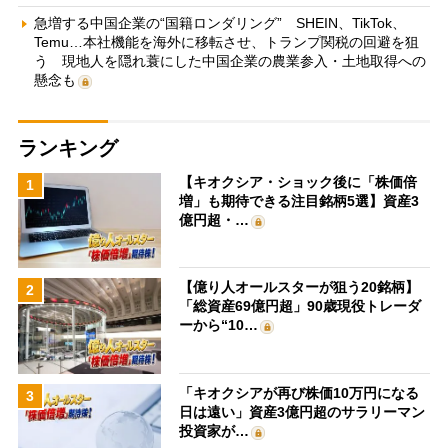
急増する中国企業の“国籍ロンダリング” SHEIN、TikTok、
Temu…本社機能を海外に移転させ、トランプ関税の回避を狙
う 現地人を隠れ蓑にした中国企業の農業参入・土地取得への
懸念も
ランキング
【キオクシア・ショック後に「株価倍
1
増」も期待できる注目銘柄5選】資産3
億円超・…
【億り人オールスターが狙う20銘柄】
2
「総資産69億円超」90歳現役トレーダ
ーから“10…
「キオクシアが再び株価10万円になる
3
日は遠い」資産3億円超のサラリーマン
投資家が…