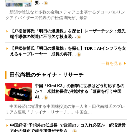
要…
新聞や雑誌など多数の金融メディアに出演するグローバルリン
クアドバイザーズ代表の戸松信博氏が、最新…
【戸松信博氏「明日の爆騰株」を探せ】レーザーテック：最先
端半導体の製造に不可欠な検査装…
【戸松信博氏「明日の爆騰株」を探せ】TDK：AIインフラを支
えるキープレーヤー 成長の再評…
一覧を見る
田代尚機のチャイナ・リサーチ
中国「Kimi K3」の衝撃に世界はどう対応するの
か？ 米財務長官が検討する「蒸留を行う中国
AI…
中国経済に精通する中国株投資の第一人者・田代尚機氏のプレ
ミアム連載「チャイナ・リサーチ」。中国企…
中国経済“予想外の低成長”で政策のテコ入れ必至か 経済運営
方針の修正で成長加速が予想さ…