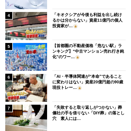
「キオクシアが今後も利益を出し続け
4
るかは分からない」資産11億円の個人
投資家が…
【首都圏の不動産価格「危ない駅」ラ
5
ンキング】“中古マンション売れ行き鈍
化”のワー…
「AI・半導体関連が“本命”であること
6
に変わりはない」資産20億円超の90歳
現役トレー…
「失敗すると取り返しがつかない」葬
7
儀社の手を借りない「DIY葬」の落とし
穴 素人には…