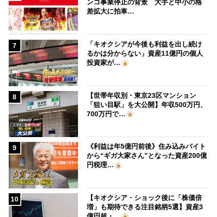
ンコ事業停止の背景 大手と中小の格
差拡大に拍車…
「キオクシアが今後も利益を出し続け
7
るかは分からない」資産11億円の個人
投資家が…
【世帯年収別・東京23区マンション
8
「狙い目駅」を大公開】年収500万円、
700万円で…
《利益は年5億円前後》住み込みバイト
9
から“ギガ大家さん”となった資産200億
円税理…
【キオクシア・ショック後に「株価倍
10
増」も期待できる注目銘柄5選】資産3
億円超・…