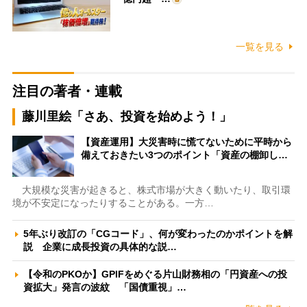
一覧を見る
注目の著者・連載
藤川里絵「さあ、投資を始めよう！」
【資産運用】大災害時に慌てないために平時から
備えておきたい3つのポイント「資産の棚卸し…
大規模な災害が起きると、株式市場が大きく動いたり、取引環
境が不安定になったりすることがある。一方…
5年ぶり改訂の「CGコード」、何が変わったのかポイントを解
説 企業に成長投資の具体的な説…
【令和のPKOか】GPIFをめぐる片山財務相の「円資産への投
資拡大」発言の波紋 「国債重視」…