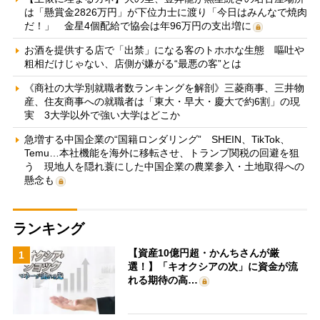
は「懸賞金2826万円」が下位力士に渡り「今日はみんなで焼肉
だ！」 金星4個配給で協会は年96万円の支出増に
お酒を提供する店で「出禁」になる客のトホホな生態 嘔吐や
粗相だけじゃない、店側が嫌がる“最悪の客”とは
《商社の大学別就職者数ランキングを解剖》三菱商事、三井物
産、住友商事への就職者は「東大・早大・慶大で約6割」の現
実 3大学以外で強い大学はどこか
急増する中国企業の“国籍ロンダリング” SHEIN、TikTok、
Temu…本社機能を海外に移転させ、トランプ関税の回避を狙
う 現地人を隠れ蓑にした中国企業の農業参入・土地取得への
懸念も
ランキング
【資産10億円超・かんちさんが厳
1
選！】「キオクシアの次」に資金が流
れる期待の高…