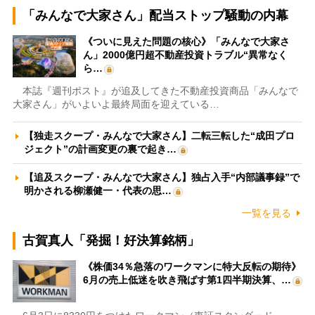
「みんなで大家さん」配当ストップ騒動の内幕
《ついに見えた問題の核心》「みんなで大家さ
ん」2000億円超不動産投資トラブル“異常なく
ら…
本誌『週刊ポスト』が追及してきた不動産投資商品「みんなで
大家さん」がいよいよ最終局面を迎えている…
【独走スクープ・みんなで大家さん】二転三転した“成田プロ
ジェクト”の計画変更の裏で起き…
【追及スクープ・みんなで大家さん】独占入手“内部議事録”で
明かされる柳瀬健一・代表の思…
一覧を見る
古賀真人「発掘！好決算銘柄」
《株価34％急落のワークマンに特大反転の期待》
6月の売上低迷を吹き飛ばす第1四半期決算、…