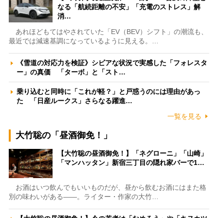
なる「航続距離の不安」「充電のストレス」解
消…
あれほどもてはやされていた「EV（BEV）シフト」の潮流も、
最近では減速基調になっているように見える。…
《雪道の対応力を検証》シビアな状況で実感した「フォレスタ
ー」の真価 「ターボ」と「スト…
乗り込むと同時に「これが軽？」と戸惑うのには理由があっ
た 「日産ルークス」さらなる躍進…
一覧を見る
大竹聡の「昼酒御免！」
【大竹聡の昼酒御免！】「ネグローニ」「山崎」
「マンハッタン」新宿三丁目の隠れ家バーで1…
お酒はいつ飲んでもいいものだが、昼から飲むお酒にはまた格
別の味わいがある――。ライター・作家の大竹…