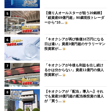
【億り人オールスターが狙う20銘柄】
5
「総資産69億円超」90歳現役トレーダ
ーから“10…
「キオクシアが再び株価10万円になる
6
日は遠い」資産3億円超のサラリーマン
投資家が…
「キオクシアが今後も利益を出し続け
7
るかは分からない」資産11億円の個人
投資家が…
【キオクシアが「配当」導入へ】それ
8
でも資産10億円超の配当株投資の達人
が「買う…