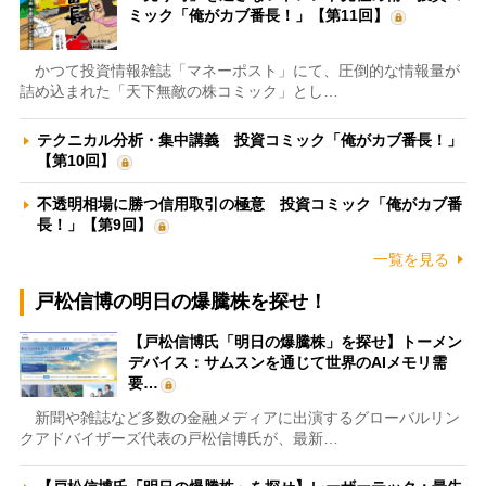
ミック「俺がカブ番長！」【第11回】
かつて投資情報雑誌「マネーポスト」にて、圧倒的な情報量が
詰め込まれた「天下無敵の株コミック」とし…
テクニカル分析・集中講義 投資コミック「俺がカブ番長！」
【第10回】
不透明相場に勝つ信用取引の極意 投資コミック「俺がカブ番
長！」【第9回】
一覧を見る
戸松信博の明日の爆騰株を探せ！
【戸松信博氏「明日の爆騰株」を探せ】トーメン
デバイス：サムスンを通じて世界のAIメモリ需
要…
新聞や雑誌など多数の金融メディアに出演するグローバルリン
クアドバイザーズ代表の戸松信博氏が、最新…