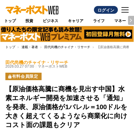
ログイン
トップ
投資
ビジネス
キャリア
ライフ
マネー
トップ
連載・著者
田代尚機のチャイナ・リサーチ
【原油価格高騰に商機を
田代尚機のチャイナ・リサーチ
2026.03.27 07:00
マネーポストWEB
有料会員限定
【原油価格高騰に商機を見出す中国】水
素エネルギー開発を加速させる「通知」
を発表、原油価格が1バレル＝100ドルを
大きく超えてくるようなら商業化に向け
コスト面の課題もクリア