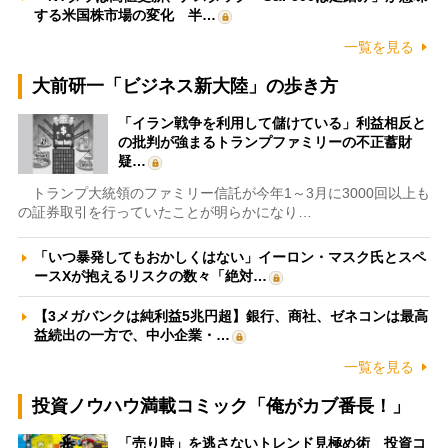
する米国株市場の変化 半…
一覧を見る
大前研一「ビジネス新大陸」の歩き方
「イラン戦争を利用して儲けている」利益相反と
の批判が強まるトランプファミリーの不正蓄財
疑…
トランプ大統領のファミリー信託が今年1～3月に3000回以上も
の証券取引を行っていたことが明らかになり…
「いつ暴発してもおかしくはない」イーロン・マスク氏とスペ
ースXが抱えるリスクの数々「絶対…
【3メガバンクは純利益5兆円超】銀行、商社、ゼネコンは最高
益続出の一方で、中小企業・…
一覧を見る
投資ノウハウ満載コミック「俺がカブ番長！」
「売り時」を逃さないトレンド見極め術 投資コ