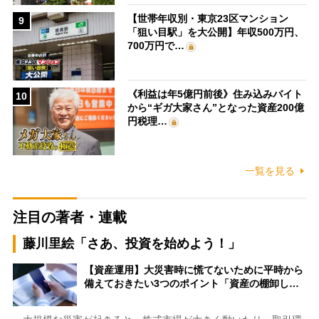
【世帯年収別・東京23区マンション
9
「狙い目駅」を大公開】年収500万円、
700万円で…
《利益は年5億円前後》住み込みバイト
10
から“ギガ大家さん”となった資産200億
円税理…
一覧を見る
注目の著者・連載
藤川里絵「さあ、投資を始めよう！」
【資産運用】大災害時に慌てないために平時から
備えておきたい3つのポイント「資産の棚卸し…