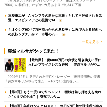
6月3日に8330円をつけたワークマン（東証スタンダード・
7564）の株価は、わずか1カ月あまりで約34％下落…
三菱重工が「AIインフラの新たな主役」として再評価される気
運 エヌビディアとの提携でAI…
キオクシアHD「7万円割れからの急反発」は再びの上昇局面へ
の反転シグナルか？ 市場のムー…
一覧を見る
突然マルサがやって来た！
【最終回】1億6000万円の負債と引き換えに手に
入れたプライスレスな経験 ｜ 突然マルサがや…
2009年12月に発行された元FXトレーダー・磯貝清明氏の著書
『突然マルサがやって来た！～FXで10億円稼い…
【第9回】もう一度FXでリベンジ！ 種銭は差し押さえを免れ
た”ヒミツのお金” ｜ 突然マルサ…
【第8回】年利はなんと14.6％！ 毎日5万円超の延滞税が積み