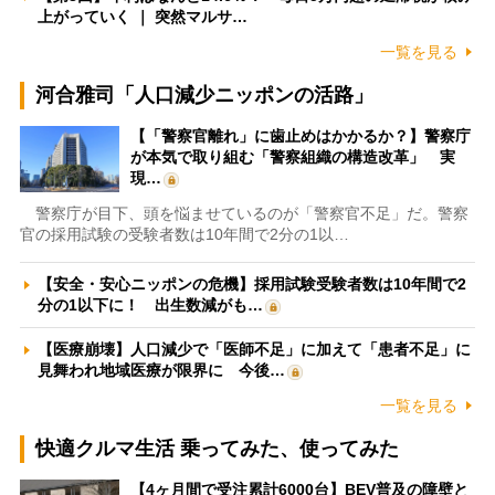
上がっていく ｜ 突然マルサ…
一覧を見る
河合雅司「人口減少ニッポンの活路」
【「警察官離れ」に歯止めはかかるか？】警察庁
が本気で取り組む「警察組織の構造改革」 実
現…
警察庁が目下、頭を悩ませているのが「警察官不足」だ。警察
官の採用試験の受験者数は10年間で2分の1以…
【安全・安心ニッポンの危機】採用試験受験者数は10年間で2
分の1以下に！ 出生数減がも…
【医療崩壊】人口減少で「医師不足」に加えて「患者不足」に
見舞われ地域医療が限界に 今後…
一覧を見る
快適クルマ生活 乗ってみた、使ってみた
【4ヶ月間で受注累計6000台】BEV普及の障壁と