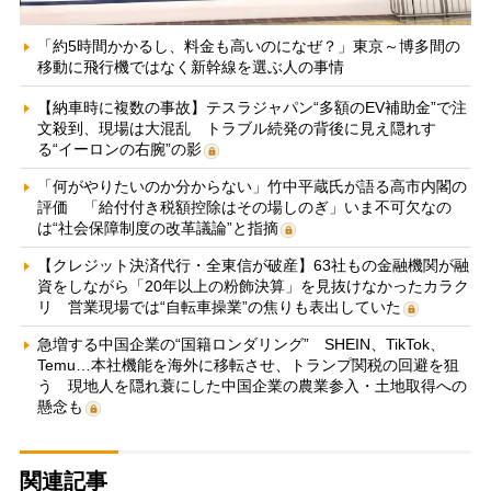
「約5時間かかるし、料金も高いのになぜ？」東京～博多間の
移動に飛行機ではなく新幹線を選ぶ人の事情
【納車時に複数の事故】テスラジャパン“多額のEV補助金”で注
文殺到、現場は大混乱 トラブル続発の背後に見え隠れす
る“イーロンの右腕”の影
「何がやりたいのか分からない」竹中平蔵氏が語る高市内閣の
評価 「給付付き税額控除はその場しのぎ」いま不可欠なの
は“社会保障制度の改革議論”と指摘
【クレジット決済代行・全東信が破産】63社もの金融機関が融
資をしながら「20年以上の粉飾決算」を見抜けなかったカラク
リ 営業現場では“自転車操業”の焦りも表出していた
急増する中国企業の“国籍ロンダリング” SHEIN、TikTok、
Temu…本社機能を海外に移転させ、トランプ関税の回避を狙
う 現地人を隠れ蓑にした中国企業の農業参入・土地取得への
懸念も
関連記事