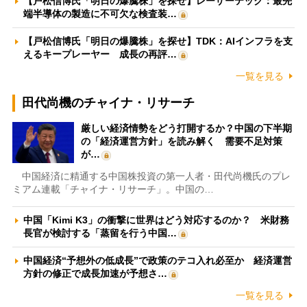
【戸松信博氏「明日の爆騰株」を探せ】レーザーテック：最先
端半導体の製造に不可欠な検査装…
【戸松信博氏「明日の爆騰株」を探せ】TDK：AIインフラを支
えるキープレーヤー 成長の再評…
一覧を見る
田代尚機のチャイナ・リサーチ
厳しい経済情勢をどう打開するか？中国の下半期
の「経済運営方針」を読み解く 需要不足対策
が…
中国経済に精通する中国株投資の第一人者・田代尚機氏のプレ
ミアム連載「チャイナ・リサーチ」。中国の…
中国「Kimi K3」の衝撃に世界はどう対応するのか？ 米財務
長官が検討する「蒸留を行う中国…
中国経済“予想外の低成長”で政策のテコ入れ必至か 経済運営
方針の修正で成長加速が予想さ…
一覧を見る