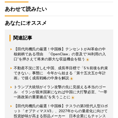
あわせて読みたい
あなたにオススメ
関連記事
【田代尚機氏の厳選！中国株】テンセントがAI革命の中
核銘柄である理由 「OpenClaw」の普及で“AI利用の入
口”を押さえて将来の膨大な収益機会を狙う
不動産不況に苦しむ中国、成長率目標で「5％前後を約束
できない」事態に 今年から始まる「第十五次五か年計
画」で描く成長戦略の中身を解説
トランプ大統領がイラン攻撃の先に見据える本当のゴー
ル イランが親米国家になれば中国に大打撃必至、“一帯
一路政策の重要拠点”を失うことに
【田代尚機氏の厳選！中国株】テスラの第3世代人型ロボ
ット「オプティマスV3」、2027年からの量産化に向けて
投資妙味が高まる部品メーカー 日本企業にもチャンス