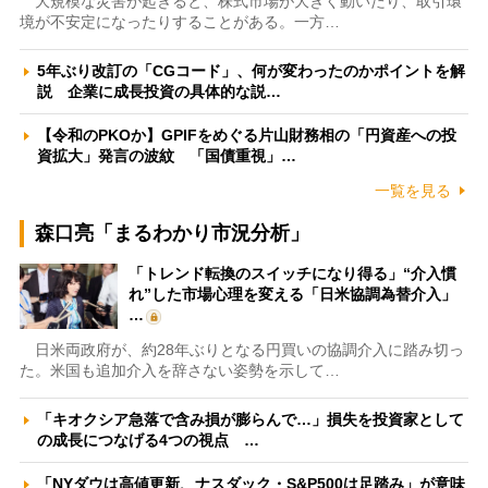
大規模な災害が起きると、株式市場が大きく動いたり、取引環
境が不安定になったりすることがある。一方…
5年ぶり改訂の「CGコード」、何が変わったのかポイントを解
説 企業に成長投資の具体的な説…
【令和のPKOか】GPIFをめぐる片山財務相の「円資産への投
資拡大」発言の波紋 「国債重視」…
一覧を見る
森口亮「まるわかり市況分析」
「トレンド転換のスイッチになり得る」“介入慣
れ”した市場心理を変える「日米協調為替介入」
…
日米両政府が、約28年ぶりとなる円買いの協調介入に踏み切っ
た。米国も追加介入を辞さない姿勢を示して…
「キオクシア急落で含み損が膨らんで…」損失を投資家として
の成長につなげる4つの視点 …
「NYダウは高値更新、ナスダック・S&P500は足踏み」が意味