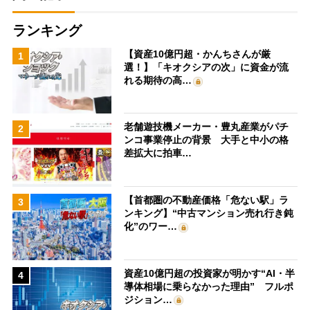
ランキング
【資産10億円超・かんちさんが厳
1
選！】「キオクシアの次」に資金が流
れる期待の高…
老舗遊技機メーカー・豊丸産業がパチ
2
ンコ事業停止の背景 大手と中小の格
差拡大に拍車…
【首都圏の不動産価格「危ない駅」ラ
3
ンキング】“中古マンション売れ行き鈍
化”のワー…
資産10億円超の投資家が明かす“AI・半
4
導体相場に乗らなかった理由” フルポ
ジション…