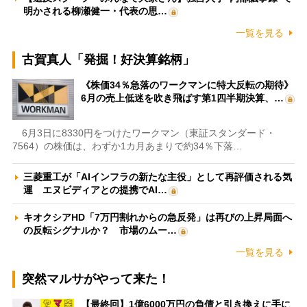
明かされる柳瀬健一・代表の思…
一覧を見る
古賀真人「発掘！好決算銘柄」
《株価34％急落のワークマンに特大反転の期待》
6月の売上低迷を吹き飛ばす第1四半期決算、…
6月3日に8330円をつけたワークマン（東証スタンダード・
7564）の株価は、わずか1カ月あまりで約34％下落…
三菱重工が「AIインフラの新たな主役」として再評価される気
運 エヌビディアとの提携でAI…
キオクシアHD「7万円割れからの急反発」は再びの上昇局面へ
の反転シグナルか？ 市場のムー…
一覧を見る
突然マルサがやって来た！
【最終回】1億6000万円の負債と引き換えに手に