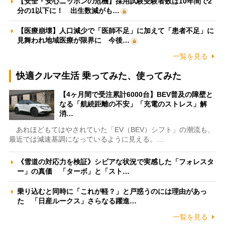
【安全・安心ニッポンの危機】採用試験受験者数は10年間で2
分の1以下に！ 出生数減がも…
【医療崩壊】人口減少で「医師不足」に加えて「患者不足」に
見舞われ地域医療が限界に 今後…
一覧を見る
快適クルマ生活 乗ってみた、使ってみた
【4ヶ月間で受注累計6000台】BEV普及の障壁と
なる「航続距離の不安」「充電のストレス」解
消…
あれほどもてはやされていた「EV（BEV）シフト」の潮流も、
最近では減速基調になっているように見える。…
《雪道の対応力を検証》シビアな状況で実感した「フォレスタ
ー」の真価 「ターボ」と「スト…
乗り込むと同時に「これが軽？」と戸惑うのには理由があっ
た 「日産ルークス」さらなる躍進…
一覧を見る