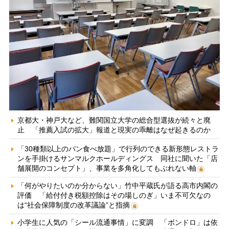
京都大・神戸大など、難関国立大学の総合型選抜が続々と廃
止 「推薦入試の拡大」報道と現実の乖離はなぜ起きるのか
「30種類以上のパン食べ放題」で行列のできる新形態レストラ
ンを手掛けるサンマルクホールディングス 同社に聞いた「店
舗展開のコンセプト」、事業を多角化してもぶれない軸
「何がやりたいのか分からない」竹中平蔵氏が語る高市内閣の
評価 「給付付き税額控除はその場しのぎ」いま不可欠なの
は“社会保障制度の改革議論”と指摘
小学生に人気の「シール流通事情」に変調 「ボンドロ」は依