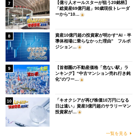
【億り人オールスターが狙う20銘柄】
7
「総資産69億円超」90歳現役トレーダ
ーから“10…
資産10億円超の投資家が明かす“AI・半
8
導体相場に乗らなかった理由” フルポ
ジション…
【首都圏の不動産価格「危ない駅」ラ
9
ンキング】“中古マンション売れ行き鈍
化”のワー…
「キオクシアが再び株価10万円になる
10
日は遠い」資産3億円超のサラリーマン
投資家が…
一覧を見る