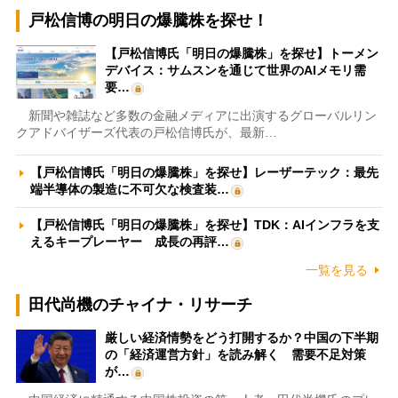
戸松信博の明日の爆騰株を探せ！
【戸松信博氏「明日の爆騰株」を探せ】トーメン
デバイス：サムスンを通じて世界のAIメモリ需
要…
新聞や雑誌など多数の金融メディアに出演するグローバルリン
クアドバイザーズ代表の戸松信博氏が、最新…
【戸松信博氏「明日の爆騰株」を探せ】レーザーテック：最先
端半導体の製造に不可欠な検査装…
【戸松信博氏「明日の爆騰株」を探せ】TDK：AIインフラを支
えるキープレーヤー 成長の再評…
一覧を見る
田代尚機のチャイナ・リサーチ
厳しい経済情勢をどう打開するか？中国の下半期
の「経済運営方針」を読み解く 需要不足対策
が…