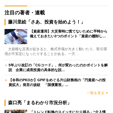
注目の著者・連載
藤川里絵「さあ、投資を始めよう！」
【資産運用】大災害時に慌てないために平時から
備えておきたい3つのポイント「資産の棚卸し…
大規模な災害が起きると、株式市場が大きく動いたり、取引環
境が不安定になったりすることがある。一方…
5年ぶり改訂の「CGコード」、何が変わったのかポイントを解
説 企業に成長投資の具体的な説…
【令和のPKOか】GPIFをめぐる片山財務相の「円資産への投
資拡大」発言の波紋 「国債重視」…
一覧を見る
森口亮「まるわかり市況分析」
「トレンド転換のスイッチになり得る」“介入慣