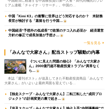
中国経済に精通する中国株投資の第一人者・田代尚機氏のプレ
ミアム連載「チャイナ・リサーチ」。中国の…
中国「Kimi K3」の衝撃に世界はどう対応するのか？ 米財務
長官が検討する「蒸留を行う中国…
中国経済“予想外の低成長”で政策のテコ入れ必至か 経済運営
方針の修正で成長加速が予想さ…
一覧を見る
「みんなで大家さん」配当ストップ騒動の内幕
《ついに見えた問題の核心》「みんなで大家さ
ん」2000億円超不動産投資トラブル“異常なく
ら…
本誌『週刊ポスト』が追及してきた不動産投資商品「みんなで
大家さん」がいよいよ最終局面を迎えている…
【独走スクープ・みんなで大家さん】二転三転した“成田プロ
ジェクト”の計画変更の裏で起き…
【追及スクープ・みんなで大家さん】独占入手“内部議事録”で