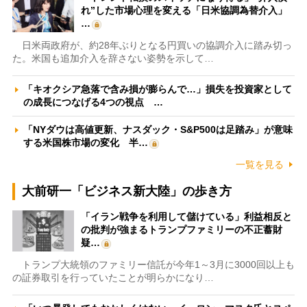
れ”した市場心理を変える「日米協調為替介入」
…
日米両政府が、約28年ぶりとなる円買いの協調介入に踏み切っ
た。米国も追加介入を辞さない姿勢を示して…
「キオクシア急落で含み損が膨らんで…」損失を投資家として
の成長につなげる4つの視点 …
「NYダウは高値更新、ナスダック・S&P500は足踏み」が意味
する米国株市場の変化 半…
一覧を見る
大前研一「ビジネス新大陸」の歩き方
「イラン戦争を利用して儲けている」利益相反と
の批判が強まるトランプファミリーの不正蓄財
疑…
トランプ大統領のファミリー信託が今年1～3月に3000回以上も
の証券取引を行っていたことが明らかになり…