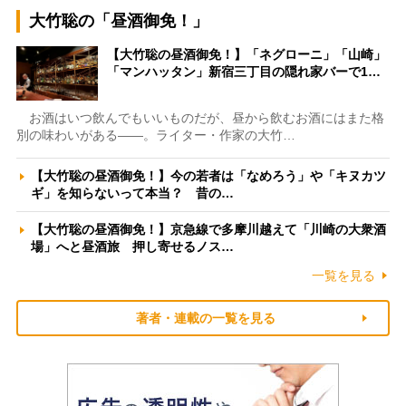
大竹聡の「昼酒御免！」
【大竹聡の昼酒御免！】「ネグローニ」「山崎」
「マンハッタン」新宿三丁目の隠れ家バーで1…
お酒はいつ飲んでもいいものだが、昼から飲むお酒にはまた格
別の味わいがある――。ライター・作家の大竹…
【大竹聡の昼酒御免！】今の若者は「なめろう」や「キヌカツ
ギ」を知らないって本当？ 昔の…
【大竹聡の昼酒御免！】京急線で多摩川越えて「川崎の大衆酒
場」へと昼酒旅 押し寄せるノス…
一覧を見る
著者・連載の一覧を見る