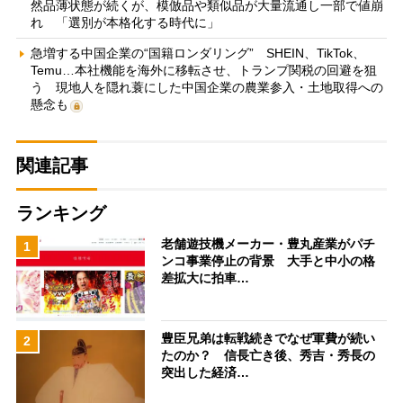
然品薄状態が続くが、模倣品や類似品が大量流通し一部で値崩
れ 「選別が本格化する時代に」
急増する中国企業の“国籍ロンダリング” SHEIN、TikTok、
Temu…本社機能を海外に移転させ、トランプ関税の回避を狙
う 現地人を隠れ蓑にした中国企業の農業参入・土地取得への
懸念も
関連記事
ランキング
老舗遊技機メーカー・豊丸産業がパチ
1
ンコ事業停止の背景 大手と中小の格
差拡大に拍車…
豊臣兄弟は転戦続きでなぜ軍費が続い
2
たのか？ 信長亡き後、秀吉・秀長の
突出した経済…