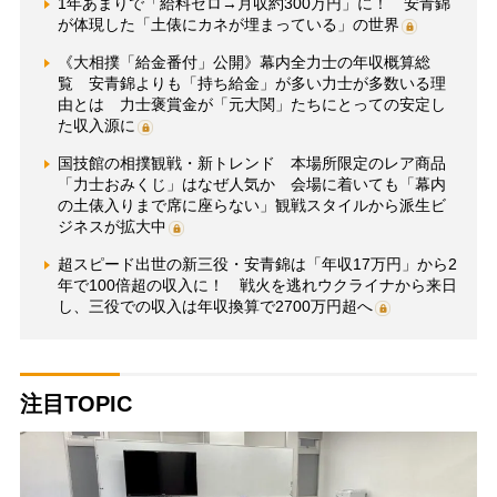
1年あまりで「給料ゼロ→月収約300万円」に！ 安青錦
が体現した「土俵にカネが埋まっている」の世界
《大相撲「給金番付」公開》幕内全力士の年収概算総
覧 安青錦よりも「持ち給金」が多い力士が多数いる理
由とは 力士褒賞金が「元大関」たちにとっての安定し
た収入源に
国技館の相撲観戦・新トレンド 本場所限定のレア商品
「力士おみくじ」はなぜ人気か 会場に着いても「幕内
の土俵入りまで席に座らない」観戦スタイルから派生ビ
ジネスが拡大中
超スピード出世の新三役・安青錦は「年収17万円」から2
年で100倍超の収入に！ 戦火を逃れウクライナから来日
し、三役での収入は年収換算で2700万円超へ
注目TOPIC