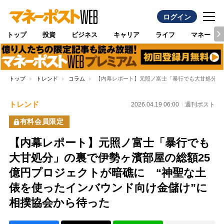
ログイン
トップ
投資
ビジネス
キャリア
ライフ
マネー
トップ
トレンド
コラム
【内幕レポート】元照ノ富士「暴行でも大甘処分」の
トレンド
2026.04.19 06:00
週刊ポスト
有料会員限定
【内幕レポート】元照ノ富士「暴行でも
大甘処分」の裏で伊勢ヶ濱部屋の総額25
億円プロジェクトが暗礁に “神聖な土
俵を使ったインバウンド向け金儲け”に
相撲協会から待った