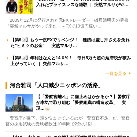
入れたプライスレスな経験 ｜ 突然マルサがや…
2009年12月に発行された元FXトレーダー・磯貝清明氏の著書
『突然マルサがやって来た！～FXで10億円稼い…
【第9回】もう一度FXでリベンジ！ 種銭は差し押さえを免れ
た”ヒミツのお金” ｜ 突然マルサ…
【第8回】年利はなんと14.6％！ 毎日5万円超の延滞税が積み
上がっていく ｜ 突然マルサ…
一覧を見る
河合雅司「人口減少ニッポンの活路」
【「警察官離れ」に歯止めはかかるか？】警察庁
が本気で取り組む「警察組織の構造改革」 実
現…
警察庁が目下、頭を悩ませているのが「警察官不足」だ。警察
官の採用試験の受験者数は10年間で2分の1以…