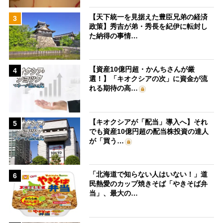
【天下統一を見据えた豊臣兄弟の経済
3
政策】秀吉が弟・秀長を紀伊に転封し
た納得の事情…
【資産10億円超・かんちさんが厳
4
選！】「キオクシアの次」に資金が流
れる期待の高…
【キオクシアが「配当」導入へ】それ
5
でも資産10億円超の配当株投資の達人
が「買う…
「北海道で知らない人はいない！」道
6
民熱愛のカップ焼きそば「やきそば弁
当」、最大の…