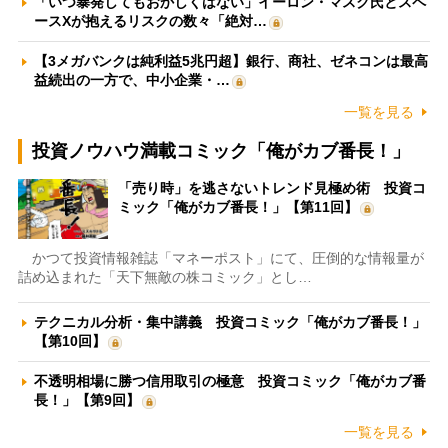
「いつ暴発してもおかしくはない」イーロン・マスク氏とスペ
ースXが抱えるリスクの数々「絶対…
【3メガバンクは純利益5兆円超】銀行、商社、ゼネコンは最高
益続出の一方で、中小企業・…
一覧を見る
投資ノウハウ満載コミック「俺がカブ番長！」
「売り時」を逃さないトレンド見極め術 投資コ
ミック「俺がカブ番長！」【第11回】
かつて投資情報雑誌「マネーポスト」にて、圧倒的な情報量が
詰め込まれた「天下無敵の株コミック」とし…
テクニカル分析・集中講義 投資コミック「俺がカブ番長！」
【第10回】
不透明相場に勝つ信用取引の極意 投資コミック「俺がカブ番
長！」【第9回】
一覧を見る