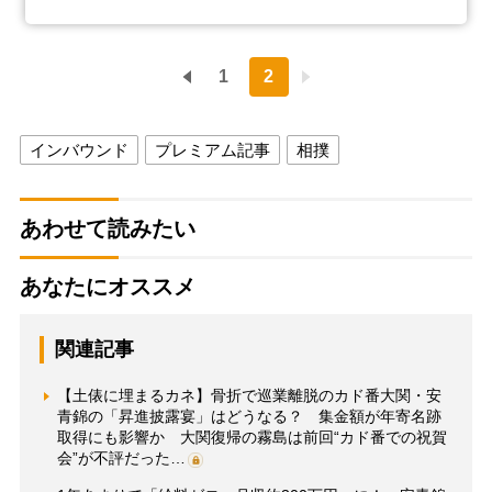
1
2
インバウンド
プレミアム記事
相撲
あわせて読みたい
あなたにオススメ
関連記事
【土俵に埋まるカネ】骨折で巡業離脱のカド番大関・安
青錦の「昇進披露宴」はどうなる？ 集金額が年寄名跡
取得にも影響か 大関復帰の霧島は前回“カド番での祝賀
会”が不評だった…