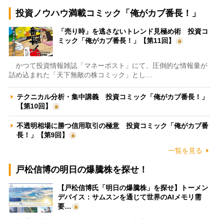
投資ノウハウ満載コミック「俺がカブ番長！」
「売り時」を逃さないトレンド見極め術 投資コ
ミック「俺がカブ番長！」【第11回】
かつて投資情報雑誌「マネーポスト」にて、圧倒的な情報量が
詰め込まれた「天下無敵の株コミック」とし…
テクニカル分析・集中講義 投資コミック「俺がカブ番長！」
【第10回】
不透明相場に勝つ信用取引の極意 投資コミック「俺がカブ番
長！」【第9回】
一覧を見る
戸松信博の明日の爆騰株を探せ！
【戸松信博氏「明日の爆騰株」を探せ】トーメン
デバイス：サムスンを通じて世界のAIメモリ需
要…