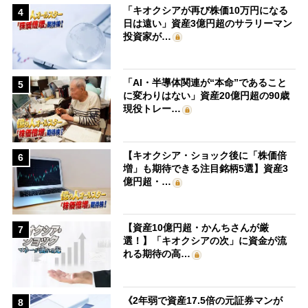
「キオクシアが再び株価10万円になる
4
日は遠い」資産3億円超のサラリーマン
投資家が…
「AI・半導体関連が“本命”であること
5
に変わりはない」資産20億円超の90歳
現役トレー…
【キオクシア・ショック後に「株価倍
6
増」も期待できる注目銘柄5選】資産3
億円超・…
【資産10億円超・かんちさんが厳
7
選！】「キオクシアの次」に資金が流
れる期待の高…
《2年弱で資産17.5倍の元証券マンが
8