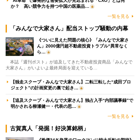
“AI革命”で爆発的な需要拡大が見込まれる「CXO」とは何
か？ 高い競争力を持つ中国の医薬品…
一覧を見る
「みんなで大家さん」配当ストップ騒動の内幕
《ついに見えた問題の核心》「みんなで大家さ
ん」2000億円超不動産投資トラブル“異常なく
ら…
本誌『週刊ポスト』が追及してきた不動産投資商品「みんなで
大家さん」がいよいよ最終局面を迎えている…
【独走スクープ・みんなで大家さん】二転三転した“成田プロ
ジェクト”の計画変更の裏で起き…
【追及スクープ・みんなで大家さん】独占入手“内部議事録”で
明かされる柳瀬健一・代表の思…
一覧を見る
古賀真人「発掘！好決算銘柄」
《株価34％急落のワークマンに特大反転の期待》