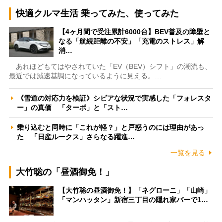
快適クルマ生活 乗ってみた、使ってみた
【4ヶ月間で受注累計6000台】BEV普及の障壁と
なる「航続距離の不安」「充電のストレス」解
消…
あれほどもてはやされていた「EV（BEV）シフト」の潮流も、
最近では減速基調になっているように見える。…
《雪道の対応力を検証》シビアな状況で実感した「フォレスタ
ー」の真価 「ターボ」と「スト…
乗り込むと同時に「これが軽？」と戸惑うのには理由があっ
た 「日産ルークス」さらなる躍進…
一覧を見る
大竹聡の「昼酒御免！」
【大竹聡の昼酒御免！】「ネグローニ」「山崎」
「マンハッタン」新宿三丁目の隠れ家バーで1…