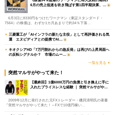
6月の売上低迷を吹き飛ばす第1四半期決算、…
6月3日に8330円をつけたワークマン（東証スタンダード・
7564）の株価は、わずか1カ月あまりで約34％下落…
三菱重工が「AIインフラの新たな主役」として再評価される気
運 エヌビディアとの提携でAI…
キオクシアHD「7万円割れからの急反発」は再びの上昇局面へ
の反転シグナルか？ 市場のムー…
一覧を見る
突然マルサがやって来た！
【最終回】1億6000万円の負債と引き換えに手に
入れたプライスレスな経験 ｜ 突然マルサがや…
2009年12月に発行された元FXトレーダー・磯貝清明氏の著書
『突然マルサがやって来た！～FXで10億円稼い…