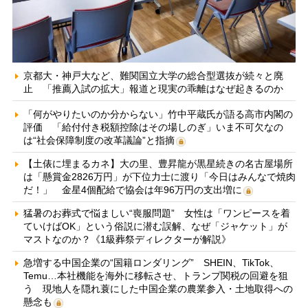
京都大・神戸大など、難関国立大学の総合型選抜が続々と廃
止 「推薦入試の拡大」報道と現実の乖離はなぜ起きるのか
「何がやりたいのか分からない」竹中平蔵氏が語る高市内閣の
評価 「給付付き税額控除はその場しのぎ」いま不可欠なの
は“社会保障制度の改革議論”と指摘
【土俵に埋まるカネ】大の里、豊昇龍が黒星続きの名古屋場所
は「懸賞金2826万円」が下位力士に渡り「今日はみんなで焼肉
だ！」 金星4個配給で協会は年96万円の支出増に
猛暑のお葬式で悩ましい“喪服問題” 女性は「ワンピースを着
ていけばOK」という俗説に潜む誤解、なぜ「ジャケット」が
マストなのか？《1級葬祭ディレクターが解説》
急増する中国企業の“国籍ロンダリング” SHEIN、TikTok、
Temu…本社機能を海外に移転させ、トランプ関税の回避を狙
う 現地人を隠れ蓑にした中国企業の農業参入・土地取得への
懸念も