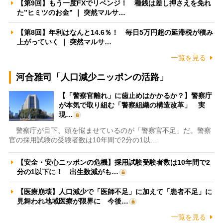
【第9回】もう一度FXでリベンジ！ 種銭は差し押さえを免れ
た”ヒミツのお金” ｜ 突然マルサ…
【第8回】年利はなんと14.6％！ 毎日5万円超の延滞税が積み
上がっていく ｜ 突然マルサ…
一覧を見る
河合雅司「人口減少ニッポンの活路」
【「警察官離れ」に歯止めはかかるか？】警察庁
が本気で取り組む「警察組織の構造改革」 実
現…
警察庁が目下、頭を悩ませているのが「警察官不足」だ。警察
官の採用試験の受験者数は10年間で2分の1以…
【安全・安心ニッポンの危機】採用試験受験者数は10年間で2
分の1以下に！ 出生数減がも…
【医療崩壊】人口減少で「医師不足」に加えて「患者不足」に
見舞われ地域医療が限界に 今後…
一覧を見る