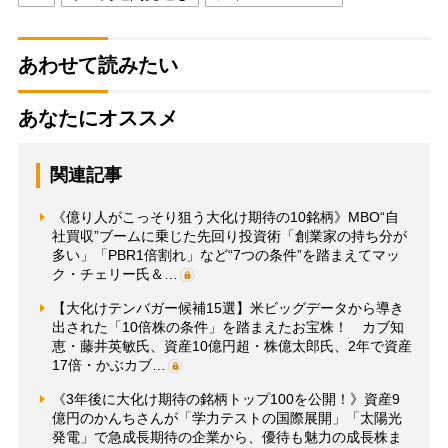
あわせて読みたい
あなたにオススメ
関連記事
《億り人がこっそり狙う大化け期待の10銘柄》MBO“自
社買収”ブームに乗じた先回り投資術「創業家の持ち分が
多い」「PBR1倍割れ」など“7つの条件”を踏まえてマッ
ク・チェリー氏＆…
【大化けテンバガー候補15選】米ビッグデータから導き
出された「10倍株の条件」を踏まえたお宝株！ カブ知
恵・藤井英敏氏、資産10億円超・株億太郎氏、2年で資産
17倍・かぶカブ…
《3年後に大化け期待の銘柄トップ100を公開！》資産9
億円のかんちさんが「学力テストの国際展開」「太陽光
発電」で急成長期待の企業から、優待も魅力の成長株ま