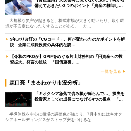
備えておきたい3つのポイント「資産の棚卸し…
大規模な災害が起きると、株式市場が大きく動いたり、取引環
境が不安定になったりすることがある。一方…
5年ぶり改訂の「CGコード」、何が変わったのかポイントを解
説 企業に成長投資の具体的な説…
【令和のPKOか】GPIFをめぐる片山財務相の「円資産への投
資拡大」発言の波紋 「国債重視」…
一覧を見る
森口亮「まるわかり市況分析」
「キオクシア急落で含み損が膨らんで…」損失を
投資家としての成長につなげる4つの視点 「…
半導体株を中心に相場の調整色が強まり、7月中旬にはキオク
シアホールディングスがストップ安をつけるな…