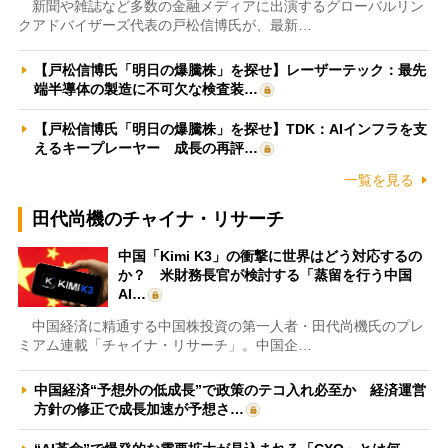
新聞や雑誌など多数の金融メディアに出演するグローバルリン
クアドバイザーズ代表の戸松信博氏が、最新…
【戸松信博氏「明日の爆騰株」を探せ】レーザーテック：最先
端半導体の製造に不可欠な検査装…
【戸松信博氏「明日の爆騰株」を探せ】TDK：AIインフラを支
えるキープレーヤー 成長の再評…
一覧を見る
田代尚機のチャイナ・リサーチ
中国「Kimi K3」の衝撃に世界はどう対応するの
か？ 米財務長官が検討する「蒸留を行う中国
AI…
中国経済に精通する中国株投資の第一人者・田代尚機氏のプレ
ミアム連載「チャイナ・リサーチ」。中国企…
中国経済“予想外の低成長”で政策のテコ入れ必至か 経済運営
方針の修正で成長加速が予想さ…