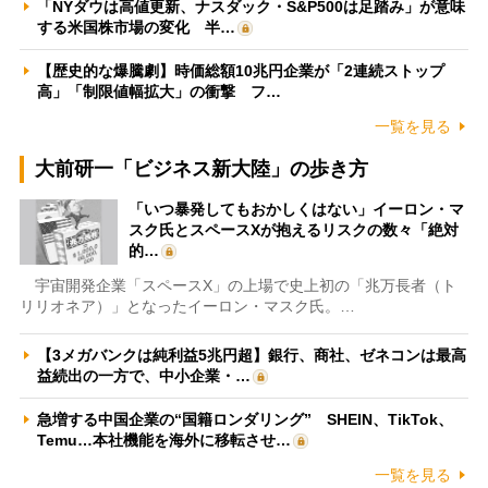
「NYダウは高値更新、ナスダック・S&P500は足踏み」が意味
する米国株市場の変化 半…
【歴史的な爆騰劇】時価総額10兆円企業が「2連続ストップ
高」「制限値幅拡大」の衝撃 フ…
一覧を見る
大前研一「ビジネス新大陸」の歩き方
「いつ暴発してもおかしくはない」イーロン・マ
スク氏とスペースXが抱えるリスクの数々「絶対
的…
宇宙開発企業「スペースX」の上場で史上初の「兆万長者（ト
リリオネア）」となったイーロン・マスク氏。…
【3メガバンクは純利益5兆円超】銀行、商社、ゼネコンは最高
益続出の一方で、中小企業・…
急増する中国企業の“国籍ロンダリング” SHEIN、TikTok、
Temu…本社機能を海外に移転させ…
一覧を見る