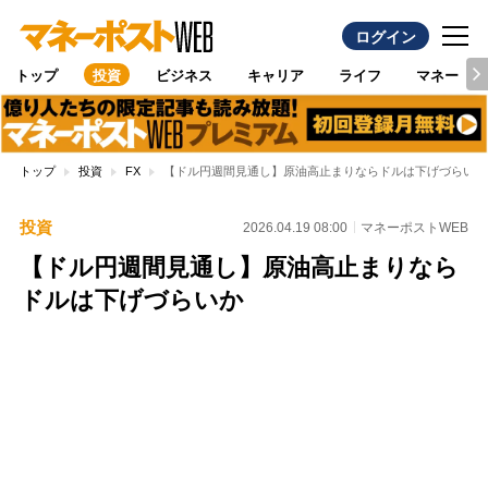
ログイン
トップ
投資
ビジネス
キャリア
ライフ
マネー
トップ
投資
FX
【ドル円週間見通し】原油高止まりならドルは下げづらいか
投資
2026.04.19 08:00
マネーポストWEB
【ドル円週間見通し】原油高止まりなら
ドルは下げづらいか
Loaded
:
100.00%
/
Unmute