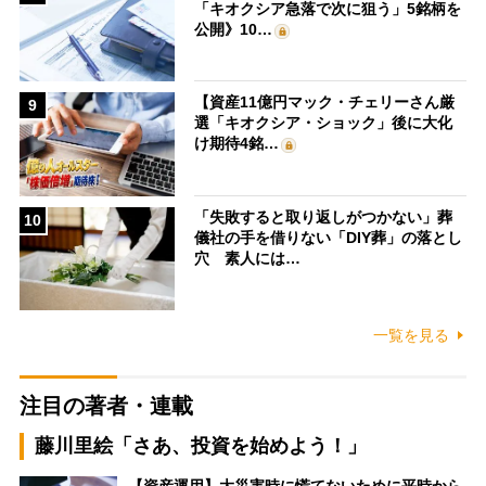
「キオクシア急落で次に狙う」5銘柄を
公開》10…
【資産11億円マック・チェリーさん厳
9
選「キオクシア・ショック」後に大化
け期待4銘…
「失敗すると取り返しがつかない」葬
10
儀社の手を借りない「DIY葬」の落とし
穴 素人には…
一覧を見る
注目の著者・連載
藤川里絵「さあ、投資を始めよう！」
【資産運用】大災害時に慌てないために平時から