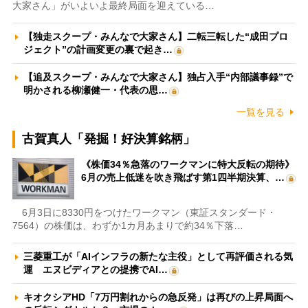
大家さん」がいよいよ最終局面を迎えている…
【独走スクープ・みんなで大家さん】二転三転した“成田プロ
ジェクト”の計画変更の裏で起き…
【追及スクープ・みんなで大家さん】独占入手“内部議事録”で
明かされる柳瀬健一・代表の思…
一覧を見る
古賀真人「発掘！好決算銘柄」
《株価34％急落のワークマンに特大反転の期待》
6月の売上低迷を吹き飛ばす第1四半期決算、…
6月3日に8330円をつけたワークマン（東証スタンダード・
7564）の株価は、わずか1カ月あまりで約34％下落…
三菱重工が「AIインフラの新たな主役」として再評価される気
運 エヌビディアとの提携でAI…
キオクシアHD「7万円割れからの急反発」は再びの上昇局面へ