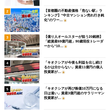
【首都圏の不動産価格「危ない駅」ラ
2
ンキング】“中古マンション売れ行き鈍
化”のワー…
【億り人オールスターが狙う20銘柄】
3
「総資産69億円超」90歳現役トレーダ
ーから“10…
「キオクシアが今後も利益を出し続け
4
るかは分からない」資産11億円の個人
投資家が…
「キオクシアが再び株価10万円になる
5
日は遠い」資産3億円超のサラリーマン
投資家が…