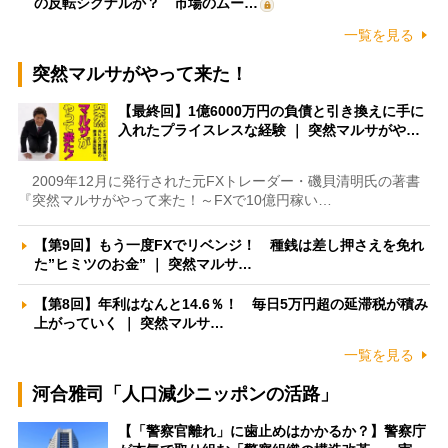
の反転シグナルか？ 市場のムー…
一覧を見る
突然マルサがやって来た！
【最終回】1億6000万円の負債と引き換えに手に
入れたプライスレスな経験 ｜ 突然マルサがや…
2009年12月に発行された元FXトレーダー・磯貝清明氏の著書
『突然マルサがやって来た！～FXで10億円稼い…
【第9回】もう一度FXでリベンジ！ 種銭は差し押さえを免れ
た”ヒミツのお金” ｜ 突然マルサ…
【第8回】年利はなんと14.6％！ 毎日5万円超の延滞税が積み
上がっていく ｜ 突然マルサ…
一覧を見る
河合雅司「人口減少ニッポンの活路」
【「警察官離れ」に歯止めはかかるか？】警察庁