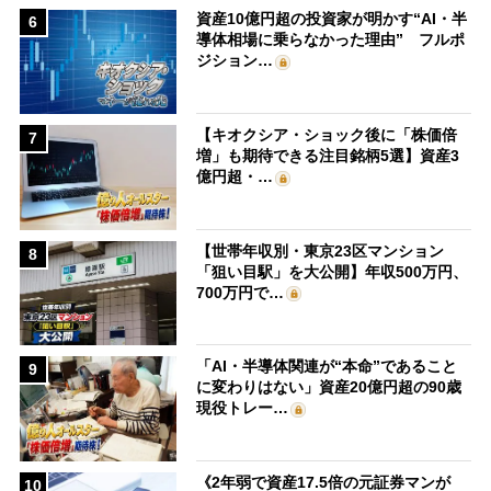
資産10億円超の投資家が明かす“AI・半
6
導体相場に乗らなかった理由” フルポ
ジション…
【キオクシア・ショック後に「株価倍
7
増」も期待できる注目銘柄5選】資産3
億円超・…
【世帯年収別・東京23区マンション
8
「狙い目駅」を大公開】年収500万円、
700万円で…
「AI・半導体関連が“本命”であること
9
に変わりはない」資産20億円超の90歳
現役トレー…
《2年弱で資産17.5倍の元証券マンが
10