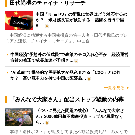
田代尚機のチャイナ・リサーチ
中国「Kimi K3」の衝撃に世界はどう対応するの
か？ 米財務長官が検討する「蒸留を行う中国
AI…
中国経済に精通する中国株投資の第一人者・田代尚機氏のプレ
ミアム連載「チャイナ・リサーチ」。中国企…
中国経済“予想外の低成長”で政策のテコ入れ必至か 経済運営
方針の修正で成長加速が予想さ…
“AI革命”で爆発的な需要拡大が見込まれる「CXO」とは何
か？ 高い競争力を持つ中国の医薬品…
一覧を見る
「みんなで大家さん」配当ストップ騒動の内幕
《ついに見えた問題の核心》「みんなで大家さ
ん」2000億円超不動産投資トラブル“異常なく
ら…
本誌『週刊ポスト』が追及してきた不動産投資商品「みんなで