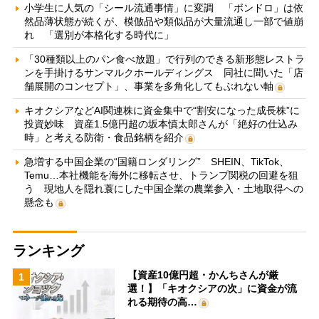
小学生に人気の「シール流通事情」に変調 「ボンドロ」は依
然品薄状態が続くが、模倣品や類似品が大量流通し一部で値崩
れ 「選別が本格化する時代に」
「30種類以上のパン食べ放題」で行列のできる新形態レストラ
ンを手掛けるサンマルクホールディングス 同社に聞いた「店
舗展開のコンセプト」、事業を多角化してもぶれない軸
キオクシアなどAI関連株に資金集中で“割安になった成長株”に
投資妙味 資産1.5億円超の坂本慎太郎さんが「絶好の仕込み
時」と考える防衛・食品銘柄を紹介
急増する中国企業の“国籍ロンダリング” SHEIN、TikTok、
Temu…本社機能を海外に移転させ、トランプ関税の回避を狙
う 現地人を隠れ蓑にした中国企業の農業参入・土地取得への
懸念も
ランキング
【資産10億円超・かんちさんが厳
1
選！】「キオクシアの次」に資金が流
れる期待の高…