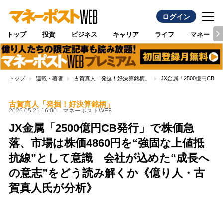
ログイン
トップ
投資
ビジネス
キャリア
ライフ
マネー
トップ
連載・著者
古賀真人「発掘！好決算銘柄」
JX金属「2500億円C
古賀真人「発掘！好決算銘柄」
2026.05.21 16:00
マネーポストWEB
JX金属「2500億円CB発行」で株価急
落、市場は株価4860円を“強固な上値抵
抗線”として意識 会社が込めた“成長へ
の意志”をどう読み解くか《億り人・古
賀真人氏が分析》
Loaded
:
100.00%
/
Unmute