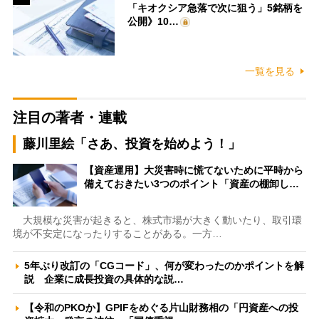
「キオクシア急落で次に狙う」5銘柄を
公開》10…
一覧を見る
注目の著者・連載
藤川里絵「さあ、投資を始めよう！」
【資産運用】大災害時に慌てないために平時から
備えておきたい3つのポイント「資産の棚卸し…
大規模な災害が起きると、株式市場が大きく動いたり、取引環
境が不安定になったりすることがある。一方…
5年ぶり改訂の「CGコード」、何が変わったのかポイントを解
説 企業に成長投資の具体的な説…
【令和のPKOか】GPIFをめぐる片山財務相の「円資産への投