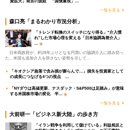
資拡大」発言の波紋 「国債重視」…
一覧を見る
森口亮「まるわかり市況分析」
「トレンド転換のスイッチになり得る」“介入慣
れ”した市場心理を変える「日米協調為替介入」
…
日米両政府が、約28年ぶりとなる円買いの協調介入に踏み切っ
た。米国も追加介入を辞さない姿勢を示して…
「キオクシア急落で含み損が膨らんで…」損失を投資家として
の成長につなげる4つの視点 …
「NYダウは高値更新、ナスダック・S&P500は足踏み」が意味
する米国株市場の変化 半…
一覧を見る
大前研一「ビジネス新大陸」の歩き方
「イラン戦争を利用して儲けている」利益相反と