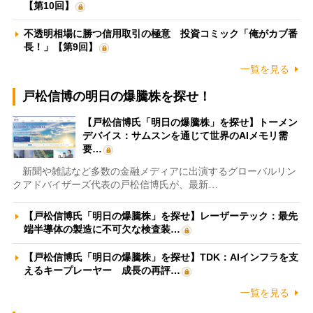
【第10回】
不透明相場に勝つ信用取引の極意 投資コミック「俺がカブ番
長！」【第9回】
一覧を見る
戸松信博の明日の爆騰株を探せ！
【戸松信博氏「明日の爆騰株」を探せ】トーメン
デバイス：サムスンを通じて世界のAIメモリ需
要…
新聞や雑誌など多数の金融メディアに出演するグローバルリン
クアドバイザーズ代表の戸松信博氏が、最新…
【戸松信博氏「明日の爆騰株」を探せ】レーザーテック：最先
端半導体の製造に不可欠な検査装…
【戸松信博氏「明日の爆騰株」を探せ】TDK：AIインフラを支
えるキープレーヤー 成長の再評…
一覧を見る