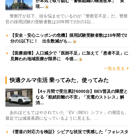
が本気で取り組む「警察組織の構造改革」 実
現…
警察庁が目下、頭を悩ませているのが「警察官不足」だ。警察
官の採用試験の受験者数は10年間で2分の1以…
【安全・安心ニッポンの危機】採用試験受験者数は10年間で2
分の1以下に！ 出生数減がも…
【医療崩壊】人口減少で「医師不足」に加えて「患者不足」に
見舞われ地域医療が限界に 今後…
一覧を見る
快適クルマ生活 乗ってみた、使ってみた
【4ヶ月間で受注累計6000台】BEV普及の障壁と
なる「航続距離の不安」「充電のストレス」解
消…
あれほどもてはやされていた「EV（BEV）シフト」の潮流も、
最近では減速基調になっているように見える。…
《雪道の対応力を検証》シビアな状況で実感した「フォレスタ