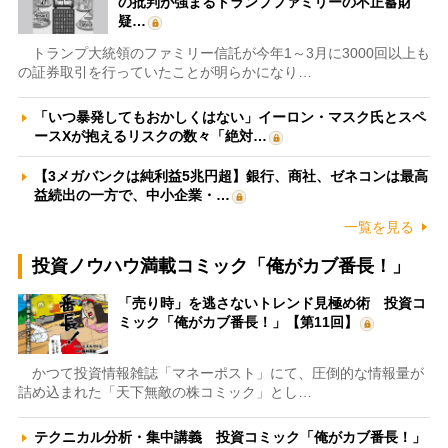
の批判が強まるトランプファミリーの不正蓄財
疑…
トランプ大統領のファミリー信託が今年1～3月に3000回以上も
の証券取引を行っていたことが明らかになり…
「いつ暴発してもおかしくはない」イーロン・マスク氏とスペ
ースXが抱えるリスクの数々「絶対…
【3メガバンクは純利益5兆円超】銀行、商社、ゼネコンは最高
益続出の一方で、中小企業・…
一覧を見る
投資ノウハウ満載コミック「俺がカブ番長！」
「売り時」を逃さないトレンド見極め術 投資コ
ミック「俺がカブ番長！」【第11回】
かつて投資情報雑誌「マネーポスト」にて、圧倒的な情報量が
詰め込まれた「天下無敵の株コミック」とし…
テクニカル分析・集中講義 投資コミック「俺がカブ番長！」