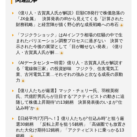
関連記事
《億り人・古賀真人氏が解説》巨額CB発行で株価急落の
「JX金属」 決算発表のIRから見えてくる「計算された
財務戦略」と経営陣が描く野心的な成長戦略への布石
「フジクラショック」はAIインフラ相場の狂騒の中で生
まれたバリエーション調整プロセスに過ぎない 決算で
示された今後の展望として「目が離せない発表」《億り
人・古賀真人氏が解…
《AIデータセンター特需》億り人・古賀真人氏が解説す
る「電線御三家」の投資妙味 フジクラ、住友電気工
業、古河電気工業…それぞれの強みと次なる成長の原動
力
【億り人たちが厳選】マック・チェリー氏、羽根英樹
氏、弐億貯男氏らが注目する“アクティビストの動きに追
随して株価上昇期待”の13銘柄 決算発表後のいまが“仕
込み時”か
【日経平均7万円へ！】億り人たちが“仕込み時”と狙う厳
選30銘柄 「反転上昇を狙う5銘柄」「高値圏でも放置さ
れた大化け期待12銘柄」「アクティビストに乗っかる13
銘柄…