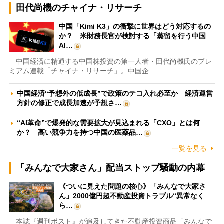
田代尚機のチャイナ・リサーチ
中国「Kimi K3」の衝撃に世界はどう対応するの
か？ 米財務長官が検討する「蒸留を行う中国
AI…
中国経済に精通する中国株投資の第一人者・田代尚機氏のプレ
ミアム連載「チャイナ・リサーチ」。中国企…
中国経済“予想外の低成長”で政策のテコ入れ必至か 経済運営
方針の修正で成長加速が予想さ…
“AI革命”で爆発的な需要拡大が見込まれる「CXO」とは何
か？ 高い競争力を持つ中国の医薬品…
一覧を見る
「みんなで大家さん」配当ストップ騒動の内幕
《ついに見えた問題の核心》「みんなで大家さ
ん」2000億円超不動産投資トラブル“異常なく
ら…
本誌『週刊ポスト』が追及してきた不動産投資商品「みんなで