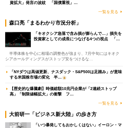
資拡大」発言の波紋 「国債重視」…
一覧を見る
森口亮「まるわかり市況分析」
「キオクシア急落で含み損が膨らんで…」損失を
投資家としての成長につなげる4つの視点 「…
半導体株を中心に相場の調整色が強まり、7月中旬にはキオク
シアホールディングスがストップ安をつけるな…
「NYダウは高値更新、ナスダック・S&P500は足踏み」が意味
する米国株市場の変化 半…
【歴史的な爆騰劇】時価総額10兆円企業が「2連続ストップ
高」「制限値幅拡大」の衝撃 フ…
一覧を見る
大前研一「ビジネス新大陸」の歩き方
「いつ暴発してもおかしくはない」イーロン・マ