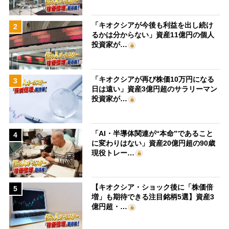
「キオクシアが今後も利益を出し続け
2
るかは分からない」資産11億円の個人
投資家が…
「キオクシアが再び株価10万円になる
3
日は遠い」資産3億円超のサラリーマン
投資家が…
「AI・半導体関連が“本命”であること
4
に変わりはない」資産20億円超の90歳
現役トレー…
【キオクシア・ショック後に「株価倍
5
増」も期待できる注目銘柄5選】資産3
億円超・…