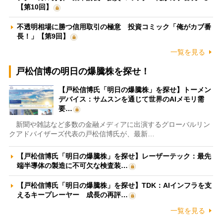
【第10回】
不透明相場に勝つ信用取引の極意 投資コミック「俺がカブ番
長！」【第9回】
一覧を見る
戸松信博の明日の爆騰株を探せ！
【戸松信博氏「明日の爆騰株」を探せ】トーメン
デバイス：サムスンを通じて世界のAIメモリ需
要…
新聞や雑誌など多数の金融メディアに出演するグローバルリン
クアドバイザーズ代表の戸松信博氏が、最新…
【戸松信博氏「明日の爆騰株」を探せ】レーザーテック：最先
端半導体の製造に不可欠な検査装…
【戸松信博氏「明日の爆騰株」を探せ】TDK：AIインフラを支
えるキープレーヤー 成長の再評…
一覧を見る