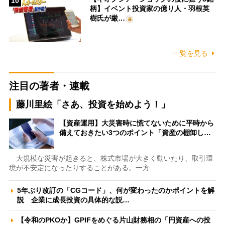
10
柄】イベント投資家の億り人・羽根英
樹氏が厳…
一覧を見る
注目の著者・連載
藤川里絵「さあ、投資を始めよう！」
【資産運用】大災害時に慌てないために平時から
備えておきたい3つのポイント「資産の棚卸し…
大規模な災害が起きると、株式市場が大きく動いたり、取引環
境が不安定になったりすることがある。一方…
5年ぶり改訂の「CGコード」、何が変わったのかポイントを解
説 企業に成長投資の具体的な説…
【令和のPKOか】GPIFをめぐる片山財務相の「円資産への投