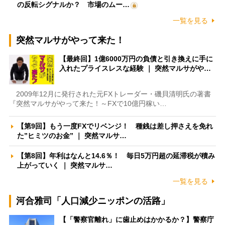
の反転シグナルか？ 市場のムー…
一覧を見る
突然マルサがやって来た！
【最終回】1億6000万円の負債と引き換えに手に
入れたプライスレスな経験 ｜ 突然マルサがや…
2009年12月に発行された元FXトレーダー・磯貝清明氏の著書
『突然マルサがやって来た！～FXで10億円稼い…
【第9回】もう一度FXでリベンジ！ 種銭は差し押さえを免れ
た”ヒミツのお金” ｜ 突然マルサ…
【第8回】年利はなんと14.6％！ 毎日5万円超の延滞税が積み
上がっていく ｜ 突然マルサ…
一覧を見る
河合雅司「人口減少ニッポンの活路」
【「警察官離れ」に歯止めはかかるか？】警察庁