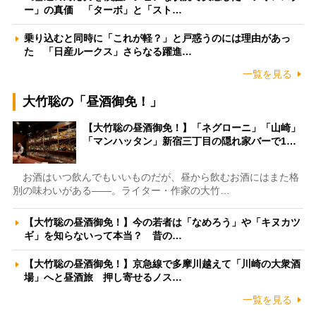
ー」の真価 「ターボ」と「スト…
乗り込むと同時に「これが軽？」と戸惑うのには理由があっ
た 「日産ルークス」さらなる躍進…
一覧を見る
大竹聡の「昼酒御免！」
【大竹聡の昼酒御免！】「ネグローニ」「山崎」
「マンハッタン」新宿三丁目の隠れ家バーで1…
お酒はいつ飲んでもいいものだが、昼から飲むお酒にはまた格
別の味わいがある――。ライター・作家の大竹…
【大竹聡の昼酒御免！】今の若者は「なめろう」や「キヌカツ
ギ」を知らないって本当？ 昔の…
【大竹聡の昼酒御免！】京急線で多摩川越えて「川崎の大衆酒
場」へと昼酒旅 押し寄せるノス…
一覧を見る