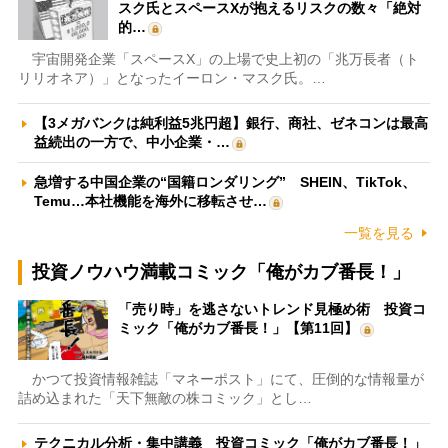
スク氏とスペースXが抱えるリスクの数々「絶対
的…
宇宙開発企業「スペースX」の上場で史上初の「兆万長者（ト
リリオネア）」となったイーロン・マスク氏。…
【3メガバンクは純利益5兆円超】銀行、商社、ゼネコンは最高
益続出の一方で、中小企業・…
急増する中国企業の“国籍ロンダリング” SHEIN、TikTok、
Temu…本社機能を海外に移転させ…
一覧を見る
投資ノウハウ満載コミック「俺がカブ番長！」
「売り時」を逃さないトレンド見極め術 投資コ
ミック「俺がカブ番長！」【第11回】
かつて投資情報雑誌「マネーポスト」にて、圧倒的な情報量が
詰め込まれた「天下無敵の株コミック」とし…
テクニカル分析・集中講義 投資コミック「俺がカブ番長！」