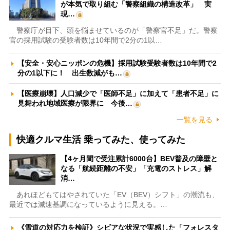
が本気で取り組む「警察組織の構造改革」 実
現…
警察庁が目下、頭を悩ませているのが「警察官不足」だ。警察
官の採用試験の受験者数は10年間で2分の1以…
【安全・安心ニッポンの危機】採用試験受験者数は10年間で2
分の1以下に！ 出生数減がも…
【医療崩壊】人口減少で「医師不足」に加えて「患者不足」に
見舞われ地域医療が限界に 今後…
一覧を見る
快適クルマ生活 乗ってみた、使ってみた
【4ヶ月間で受注累計6000台】BEV普及の障壁と
なる「航続距離の不安」「充電のストレス」解
消…
あれほどもてはやされていた「EV（BEV）シフト」の潮流も、
最近では減速基調になっているように見える。…
《雪道の対応力を検証》シビアな状況で実感した「フォレスタ