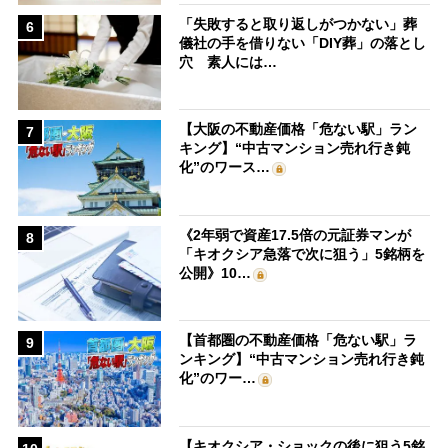
「失敗すると取り返しがつかない」葬
6
儀社の手を借りない「DIY葬」の落とし
穴 素人には…
【大阪の不動産価格「危ない駅」ラン
7
キング】“中古マンション売れ行き鈍
化”のワース…
《2年弱で資産17.5倍の元証券マンが
8
「キオクシア急落で次に狙う」5銘柄を
公開》10…
【首都圏の不動産価格「危ない駅」ラ
9
ンキング】“中古マンション売れ行き鈍
化”のワー…
【キオクシア・ショックの後に狙う5銘