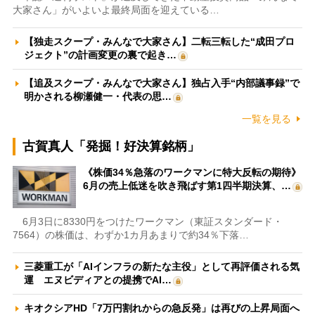
大家さん」がいよいよ最終局面を迎えている…
【独走スクープ・みんなで大家さん】二転三転した“成田プロ
ジェクト”の計画変更の裏で起き…
【追及スクープ・みんなで大家さん】独占入手“内部議事録”で
明かされる柳瀬健一・代表の思…
一覧を見る
古賀真人「発掘！好決算銘柄」
《株価34％急落のワークマンに特大反転の期待》
6月の売上低迷を吹き飛ばす第1四半期決算、…
6月3日に8330円をつけたワークマン（東証スタンダード・
7564）の株価は、わずか1カ月あまりで約34％下落…
三菱重工が「AIインフラの新たな主役」として再評価される気
運 エヌビディアとの提携でAI…
キオクシアHD「7万円割れからの急反発」は再びの上昇局面へ