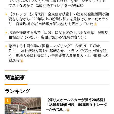
ていけばOK」という俗説に潜む誤解、なぜ「ジャケット」が
マストなのか？《1級葬祭ディレクターが解説》
【クレジット決済代行・全東信が破産】63社もの金融機関が融
資をしながら「20年以上の粉飾決算」を見抜けなかったカラク
リ 営業現場では“自転車操業”の焦りも表出していた
お酒を提供する店で「出禁」になる客のトホホな生態 嘔吐や
粗相だけじゃない、店側が嫌がる“最悪の客”とは
急増する中国企業の“国籍ロンダリング” SHEIN、TikTok、
Temu…本社機能を海外に移転させ、トランプ関税の回避を狙
う 現地人を隠れ蓑にした中国企業の農業参入・土地取得への
懸念も
関連記事
ランキング
【億り人オールスターが狙う20銘柄】
1
「総資産69億円超」90歳現役トレーダ
ーから“10…