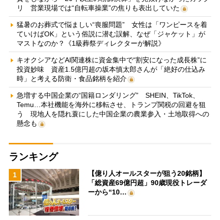
リ 営業現場では“自転車操業”の焦りも表出していた
猛暑のお葬式で悩ましい“喪服問題” 女性は「ワンピースを着
ていけばOK」という俗説に潜む誤解、なぜ「ジャケット」が
マストなのか？《1級葬祭ディレクターが解説》
キオクシアなどAI関連株に資金集中で“割安になった成長株”に
投資妙味 資産1.5億円超の坂本慎太郎さんが「絶好の仕込み
時」と考える防衛・食品銘柄を紹介
急増する中国企業の“国籍ロンダリング” SHEIN、TikTok、
Temu…本社機能を海外に移転させ、トランプ関税の回避を狙
う 現地人を隠れ蓑にした中国企業の農業参入・土地取得への
懸念も
ランキング
【億り人オールスターが狙う20銘柄】
1
「総資産69億円超」90歳現役トレーダ
ーから“10…