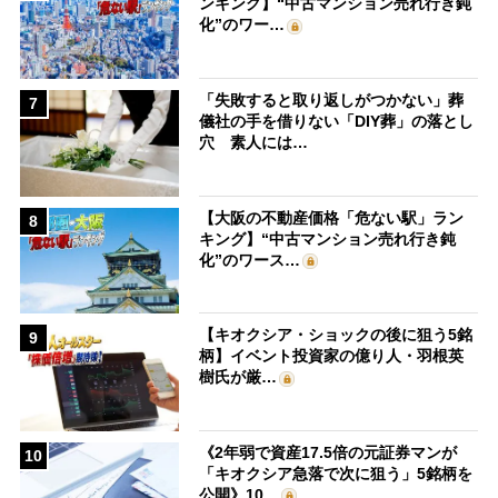
ンキング】“中古マンション売れ行き鈍
化”のワー…
「失敗すると取り返しがつかない」葬
7
儀社の手を借りない「DIY葬」の落とし
穴 素人には…
【大阪の不動産価格「危ない駅」ラン
8
キング】“中古マンション売れ行き鈍
化”のワース…
【キオクシア・ショックの後に狙う5銘
9
柄】イベント投資家の億り人・羽根英
樹氏が厳…
《2年弱で資産17.5倍の元証券マンが
10
「キオクシア急落で次に狙う」5銘柄を
公開》10…