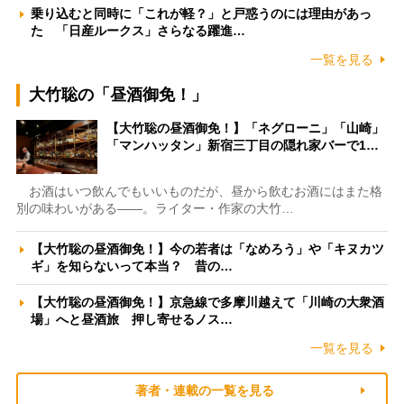
乗り込むと同時に「これが軽？」と戸惑うのには理由があっ
た 「日産ルークス」さらなる躍進…
一覧を見る
大竹聡の「昼酒御免！」
【大竹聡の昼酒御免！】「ネグローニ」「山崎」
「マンハッタン」新宿三丁目の隠れ家バーで1…
お酒はいつ飲んでもいいものだが、昼から飲むお酒にはまた格
別の味わいがある――。ライター・作家の大竹…
【大竹聡の昼酒御免！】今の若者は「なめろう」や「キヌカツ
ギ」を知らないって本当？ 昔の…
【大竹聡の昼酒御免！】京急線で多摩川越えて「川崎の大衆酒
場」へと昼酒旅 押し寄せるノス…
一覧を見る
著者・連載の一覧を見る