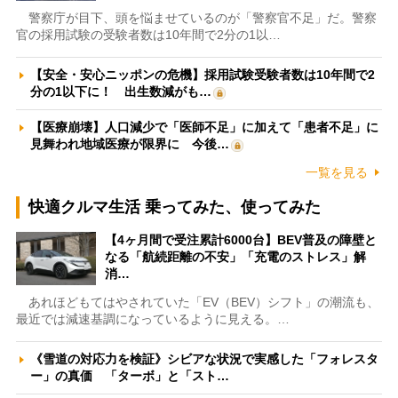
警察庁が目下、頭を悩ませているのが「警察官不足」だ。警察
官の採用試験の受験者数は10年間で2分の1以…
【安全・安心ニッポンの危機】採用試験受験者数は10年間で2
分の1以下に！ 出生数減がも…
【医療崩壊】人口減少で「医師不足」に加えて「患者不足」に
見舞われ地域医療が限界に 今後…
一覧を見る
快適クルマ生活 乗ってみた、使ってみた
【4ヶ月間で受注累計6000台】BEV普及の障壁と
なる「航続距離の不安」「充電のストレス」解
消…
あれほどもてはやされていた「EV（BEV）シフト」の潮流も、
最近では減速基調になっているように見える。…
《雪道の対応力を検証》シビアな状況で実感した「フォレスタ
ー」の真価 「ターボ」と「スト…