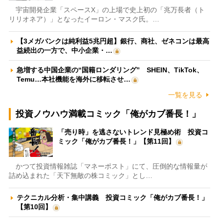
宇宙開発企業「スペースX」の上場で史上初の「兆万長者（ト
リリオネア）」となったイーロン・マスク氏。…
【3メガバンクは純利益5兆円超】銀行、商社、ゼネコンは最高
益続出の一方で、中小企業・…
急増する中国企業の“国籍ロンダリング” SHEIN、TikTok、
Temu…本社機能を海外に移転させ…
一覧を見る
投資ノウハウ満載コミック「俺がカブ番長！」
「売り時」を逃さないトレンド見極め術 投資コ
ミック「俺がカブ番長！」【第11回】
かつて投資情報雑誌「マネーポスト」にて、圧倒的な情報量が
詰め込まれた「天下無敵の株コミック」とし…
テクニカル分析・集中講義 投資コミック「俺がカブ番長！」
【第10回】