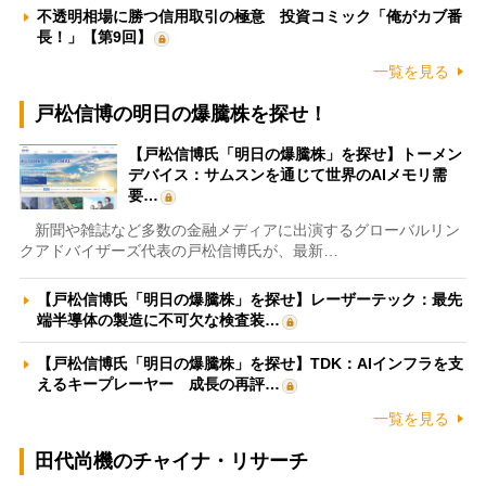
不透明相場に勝つ信用取引の極意 投資コミック「俺がカブ番
長！」【第9回】
一覧を見る
戸松信博の明日の爆騰株を探せ！
【戸松信博氏「明日の爆騰株」を探せ】トーメン
デバイス：サムスンを通じて世界のAIメモリ需
要…
新聞や雑誌など多数の金融メディアに出演するグローバルリン
クアドバイザーズ代表の戸松信博氏が、最新…
【戸松信博氏「明日の爆騰株」を探せ】レーザーテック：最先
端半導体の製造に不可欠な検査装…
【戸松信博氏「明日の爆騰株」を探せ】TDK：AIインフラを支
えるキープレーヤー 成長の再評…
一覧を見る
田代尚機のチャイナ・リサーチ