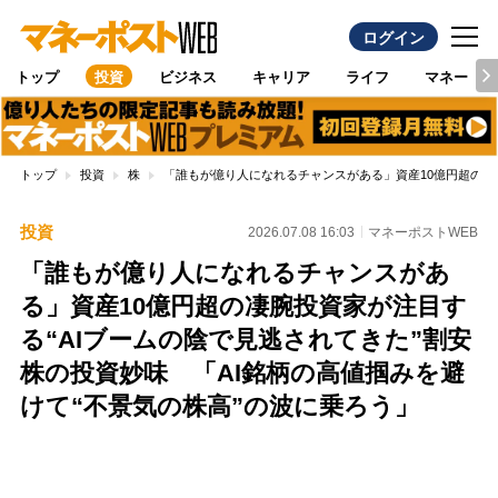
ログイン
トップ
投資
ビジネス
キャリア
ライフ
マネー
トップ
投資
株
「誰もが億り人になれるチャンスがある」資産10億円超の凄腕
投資
2026.07.08 16:03
マネーポストWEB
「誰もが億り人になれるチャンスがあ
る」資産10億円超の凄腕投資家が注目す
る“AIブームの陰で見逃されてきた”割安
株の投資妙味 「AI銘柄の高値掴みを避
けて“不景気の株高”の波に乗ろう」
Loaded
:
100.00%
/
Unmute