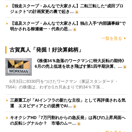
【独走スクープ・みんなで大家さん】二転三転した“成田プロ
ジェクト”の計画変更の裏で起き…
【追及スクープ・みんなで大家さん】独占入手“内部議事録”で
明かされる柳瀬健一・代表の思…
一覧を見る
古賀真人「発掘！好決算銘柄」
《株価34％急落のワークマンに特大反転の期待》
6月の売上低迷を吹き飛ばす第1四半期決算、…
6月3日に8330円をつけたワークマン（東証スタンダード・
7564）の株価は、わずか1カ月あまりで約34％下落…
三菱重工が「AIインフラの新たな主役」として再評価される気
運 エヌビディアとの提携でAI…
キオクシアHD「7万円割れからの急反発」は再びの上昇局面へ
の反転シグナルか？ 市場のムー…