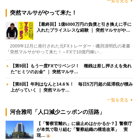
一覧を見る
突然マルサがやって来た！
【最終回】1億6000万円の負債と引き換えに手に
入れたプライスレスな経験 ｜ 突然マルサがや…
2009年12月に発行された元FXトレーダー・磯貝清明氏の著書
『突然マルサがやって来た！～FXで10億円稼い…
【第9回】もう一度FXでリベンジ！ 種銭は差し押さえを免れ
た”ヒミツのお金” ｜ 突然マルサ…
【第8回】年利はなんと14.6％！ 毎日5万円超の延滞税が積み
上がっていく ｜ 突然マルサ…
一覧を見る
河合雅司「人口減少ニッポンの活路」
【「警察官離れ」に歯止めはかかるか？】警察庁
が本気で取り組む「警察組織の構造改革」 実
現…