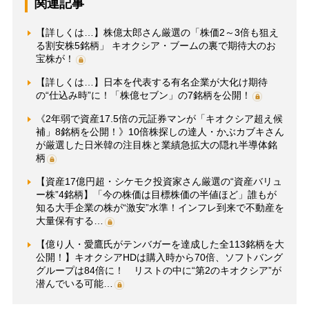
関連記事
【詳しくは…】株億太郎さん厳選の「株価2～3倍も狙え
る割安株5銘柄」 キオクシア・ブームの裏で期待大のお
宝株が！
【詳しくは…】日本を代表する有名企業が大化け期待
の“仕込み時”に！「株億セブン」の7銘柄を公開！
《2年弱で資産17.5倍の元証券マンが「キオクシア超え候
補」8銘柄を公開！》10倍株探しの達人・かぶカブキさん
が厳選した日米韓の注目株と業績急拡大の隠れ半導体銘
柄
【資産17億円超・シケモク投資家さん厳選の“資産バリュ
ー株”4銘柄】「今の株価は目標株価の半値ほど」誰もが
知る大手企業の株が“激安”水準！インフレ到来で不動産を
大量保有する…
【億り人・愛鷹氏がテンバガーを達成した全113銘柄を大
公開！】キオクシアHDは購入時から70倍、ソフトバング
グループは84倍に！ リストの中に“第2のキオクシア”が
潜んでいる可能…