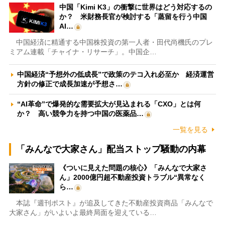
中国「Kimi K3」の衝撃に世界はどう対応するの
か？ 米財務長官が検討する「蒸留を行う中国
AI…
中国経済に精通する中国株投資の第一人者・田代尚機氏のプレ
ミアム連載「チャイナ・リサーチ」。中国企…
中国経済“予想外の低成長”で政策のテコ入れ必至か 経済運営
方針の修正で成長加速が予想さ…
“AI革命”で爆発的な需要拡大が見込まれる「CXO」とは何
か？ 高い競争力を持つ中国の医薬品…
一覧を見る
「みんなで大家さん」配当ストップ騒動の内幕
《ついに見えた問題の核心》「みんなで大家さ
ん」2000億円超不動産投資トラブル“異常なく
ら…
本誌『週刊ポスト』が追及してきた不動産投資商品「みんなで
大家さん」がいよいよ最終局面を迎えている…