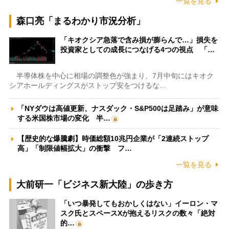
一覧を見る
森口亮「まるわかり市況分析」
「キオクシア急落で含み損が膨らんで…」損失を
投資家としての成長につなげる4つの視点 「…
半導体株を中心に相場の調整色が強まり、7月中旬にはキオク
シアホールディングスがストップ安をつけるな…
「NYダウは高値更新、ナスダック・S&P500は足踏み」が意味
する米国株市場の変化 半…
【歴史的な爆騰劇】時価総額10兆円企業が「2連続ストップ
高」「制限値幅拡大」の衝撃 フ…
一覧を見る
大前研一「ビジネス新大陸」の歩き方
「いつ暴発してもおかしくはない」イーロン・マ
スク氏とスペースXが抱えるリスクの数々「絶対
的…