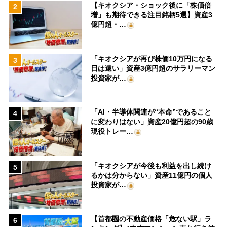
【キオクシア・ショック後に「株価倍
2
増」も期待できる注目銘柄5選】資産3
億円超・…
「キオクシアが再び株価10万円になる
3
日は遠い」資産3億円超のサラリーマン
投資家が…
「AI・半導体関連が“本命”であること
4
に変わりはない」資産20億円超の90歳
現役トレー…
「キオクシアが今後も利益を出し続け
5
るかは分からない」資産11億円の個人
投資家が…
【首都圏の不動産価格「危ない駅」ラ
6