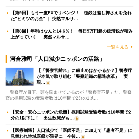
【第9回】もう一度FXでリベンジ！ 種銭は差し押さえを免れ
た”ヒミツのお金” ｜ 突然マルサ…
【第8回】年利はなんと14.6％！ 毎日5万円超の延滞税が積み
上がっていく ｜ 突然マルサ…
一覧を見る
河合雅司「人口減少ニッポンの活路」
【「警察官離れ」に歯止めはかかるか？】警察庁
が本気で取り組む「警察組織の構造改革」 実
現…
警察庁が目下、頭を悩ませているのが「警察官不足」だ。警察
官の採用試験の受験者数は10年間で2分の1以…
【安全・安心ニッポンの危機】採用試験受験者数は10年間で2
分の1以下に！ 出生数減がも…
【医療崩壊】人口減少で「医師不足」に加えて「患者不足」に
見舞われ地域医療が限界に 今後…