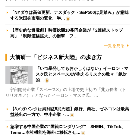
「NYダウは高値更新、ナスダック・S&P500は足踏み」が意味
する米国株市場の変化 半…
【歴史的な爆騰劇】時価総額10兆円企業が「2連続ストップ
高」「制限値幅拡大」の衝撃 フ…
一覧を見る
大前研一「ビジネス新大陸」の歩き方
「いつ暴発してもおかしくはない」イーロン・マ
スク氏とスペースXが抱えるリスクの数々「絶対
的…
宇宙開発企業「スペースX」の上場で史上初の「兆万長者（ト
リリオネア）」となったイーロン・マスク氏。…
【3メガバンクは純利益5兆円超】銀行、商社、ゼネコンは最高
益続出の一方で、中小企業・…
急増する中国企業の“国籍ロンダリング” SHEIN、TikTok、
Temu…本社機能を海外に移転させ…