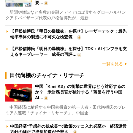
要…
新聞や雑誌など多数の金融メディアに出演するグローバルリン
クアドバイザーズ代表の戸松信博氏が、最新…
【戸松信博氏「明日の爆騰株」を探せ】レーザーテック：最先
端半導体の製造に不可欠な検査装…
【戸松信博氏「明日の爆騰株」を探せ】TDK：AIインフラを支
えるキープレーヤー 成長の再評…
一覧を見る
田代尚機のチャイナ・リサーチ
中国「Kimi K3」の衝撃に世界はどう対応するの
か？ 米財務長官が検討する「蒸留を行う中国
AI…
中国経済に精通する中国株投資の第一人者・田代尚機氏のプレ
ミアム連載「チャイナ・リサーチ」。中国企…
中国経済“予想外の低成長”で政策のテコ入れ必至か 経済運営
方針の修正で成長加速が予想さ…