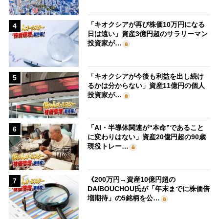
「キオクシアが再び株価10万円になる
4
日は遠い」資産3億円超のサラリーマン
投資家が…
「キオクシアが今後も利益を出し続け
5
るかは分からない」資産11億円の個人
投資家が…
「AI・半導体関連が“本命”であること
6
に変わりはない」資産20億円超の90歳
現役トレー…
《200万円→資産10億円超の
7
DAIBOUCHOU氏が「年末までに株価倍
増期待」の5銘柄を公…