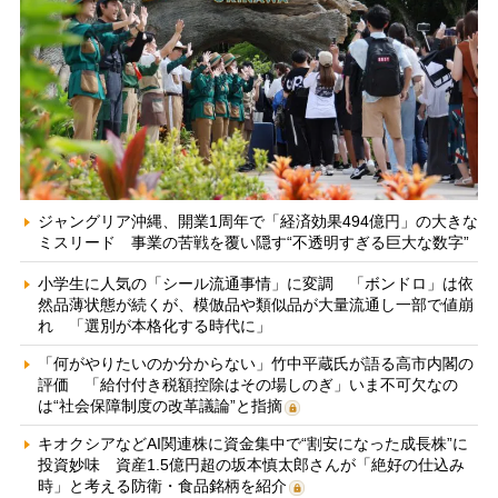
ジャングリア沖縄、開業1周年で「経済効果494億円」の大きな
ミスリード 事業の苦戦を覆い隠す“不透明すぎる巨大な数字”
小学生に人気の「シール流通事情」に変調 「ボンドロ」は依
然品薄状態が続くが、模倣品や類似品が大量流通し一部で値崩
れ 「選別が本格化する時代に」
「何がやりたいのか分からない」竹中平蔵氏が語る高市内閣の
評価 「給付付き税額控除はその場しのぎ」いま不可欠なの
は“社会保障制度の改革議論”と指摘
キオクシアなどAI関連株に資金集中で“割安になった成長株”に
投資妙味 資産1.5億円超の坂本慎太郎さんが「絶好の仕込み
時」と考える防衛・食品銘柄を紹介