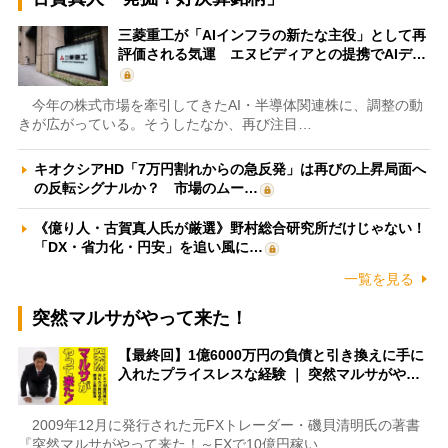
三菱重工が「AIインフラの新たな主役」として再
評価される気運 エヌビディアとの提携でAIデ…
今年の株式市場を牽引してきたAI・半導体関連株に、調整の動
きが広がっている。そうしたなか、再び注目…
キオクシアHD「7万円割れからの急反発」は再びの上昇局面へ
の反転シグナルか？ 市場のムー…
《億り人・古賀真人氏が厳選》野村総合研究所だけじゃない！
「DX・省力化・円安」を追い風に…
一覧を見る
突然マルサがやって来た！
【最終回】1億6000万円の負債と引き換えに手に
入れたプライスレスな経験 ｜ 突然マルサがや…
2009年12月に発行された元FXトレーダー・磯貝清明氏の著書
『突然マルサがやって来た！～FXで10億円稼い…