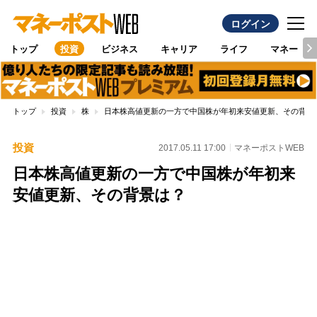
ログイン
トップ
投資
ビジネス
キャリア
ライフ
マネー
トップ
投資
株
日本株高値更新の一方で中国株が年初来安値更新、その背景
投資
2017.05.11 17:00
マネーポストWEB
日本株高値更新の一方で中国株が年初来
安値更新、その背景は？
Loaded
:
100.00%
/
Unmute