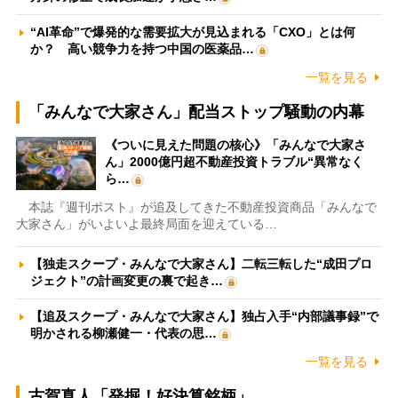
“AI革命”で爆発的な需要拡大が見込まれる「CXO」とは何
か？ 高い競争力を持つ中国の医薬品…
一覧を見る
「みんなで大家さん」配当ストップ騒動の内幕
《ついに見えた問題の核心》「みんなで大家さ
ん」2000億円超不動産投資トラブル“異常なく
ら…
本誌『週刊ポスト』が追及してきた不動産投資商品「みんなで
大家さん」がいよいよ最終局面を迎えている…
【独走スクープ・みんなで大家さん】二転三転した“成田プロ
ジェクト”の計画変更の裏で起き…
【追及スクープ・みんなで大家さん】独占入手“内部議事録”で
明かされる柳瀬健一・代表の思…
一覧を見る
古賀真人「発掘！好決算銘柄」