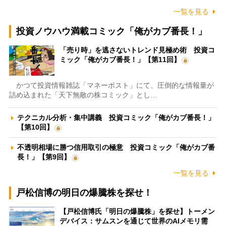
一覧を見る
投資ノウハウ満載コミック「俺がカブ番長！」
「売り時」を逃さないトレンド見極め術 投資コ
ミック「俺がカブ番長！」【第11回】
かつて投資情報雑誌「マネーポスト」にて、圧倒的な情報量が
詰め込まれた「天下無敵の株コミック」とし…
テクニカル分析・集中講義 投資コミック「俺がカブ番長！」
【第10回】
不透明相場に勝つ信用取引の極意 投資コミック「俺がカブ番
長！」【第9回】
一覧を見る
戸松信博の明日の爆騰株を探せ！
【戸松信博氏「明日の爆騰株」を探せ】トーメン
デバイス：サムスンを通じて世界のAIメモリ需