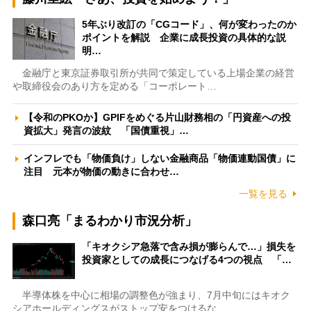
5年ぶり改訂の「CGコード」、何が変わったのか
ポイントを解説 企業に成長投資の具体的な説
明…
金融庁と東京証券取引所が共同で策定している上場企業の経営
や取締役会のあり方を定める「コーポレート…
【令和のPKOか】GPIFをめぐる片山財務相の「円資産への投
資拡大」発言の波紋 「国債重視」…
インフレでも「物価負け」しない金融商品「物価連動国債」に
注目 元本が物価の動きに合わせ…
一覧を見る
森口亮「まるわかり市況分析」
「キオクシア急落で含み損が膨らんで…」損失を
投資家としての成長につなげる4つの視点 「…
半導体株を中心に相場の調整色が強まり、7月中旬にはキオク
シアホールディングスがストップ安をつけるな…