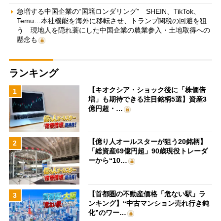
急増する中国企業の“国籍ロンダリング” SHEIN、TikTok、
Temu…本社機能を海外に移転させ、トランプ関税の回避を狙
う 現地人を隠れ蓑にした中国企業の農業参入・土地取得への
懸念も
ランキング
【キオクシア・ショック後に「株価倍
1
増」も期待できる注目銘柄5選】資産3
億円超・…
【億り人オールスターが狙う20銘柄】
2
「総資産69億円超」90歳現役トレーダ
ーから“10…
【首都圏の不動産価格「危ない駅」ラ
3
ンキング】“中古マンション売れ行き鈍
化”のワー…