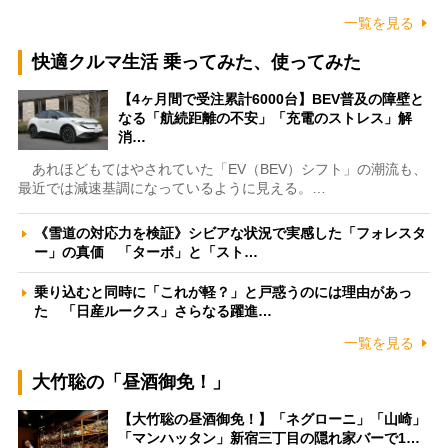
一覧を見る
快適クルマ生活 乗ってみた、使ってみた
【4ヶ月間で受注累計6000台】BEV普及の障壁と
なる「航続距離の不安」「充電のストレス」解
消…
あれほどもてはやされていた「EV（BEV）シフト」の潮流も、
最近では減速基調になっているように見える。…
《雪道の対応力を検証》シビアな状況で実感した「フォレスタ
ー」の真価 「ターボ」と「スト…
乗り込むと同時に「これが軽？」と戸惑うのには理由があっ
た 「日産ルークス」さらなる躍進…
一覧を見る
大竹聡の「昼酒御免！」
【大竹聡の昼酒御免！】「ネグローニ」「山崎」
「マンハッタン」新宿三丁目の隠れ家バーで1…