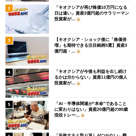
「キオクシアが再び株価10万円になる
2
日は遠い」資産3億円超のサラリーマン
投資家が…
【キオクシア・ショック後に「株価倍
3
増」も期待できる注目銘柄5選】資産3
億円超・…
「キオクシアが今後も利益を出し続け
4
るかは分からない」資産11億円の個人
投資家が…
「AI・半導体関連が“本命”であること
5
に変わりはない」資産20億円超の90歳
現役トレー…
「失敗すると取り返しがつかない」葬