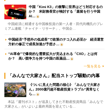
中国「Kimi K3」の衝撃に世界はどう対応するの
か？ 米財務長官が検討する「蒸留を行う中国
AI…
中国経済に精通する中国株投資の第一人者・田代尚機氏のプレ
ミアム連載「チャイナ・リサーチ」。中国企…
中国経済“予想外の低成長”で政策のテコ入れ必至か 経済運営
方針の修正で成長加速が予想さ…
“AI革命”で爆発的な需要拡大が見込まれる「CXO」とは何
か？ 高い競争力を持つ中国の医薬品…
一覧を見る
「みんなで大家さん」配当ストップ騒動の内幕
《ついに見えた問題の核心》「みんなで大家さ
ん」2000億円超不動産投資トラブル“異常なく
ら…
本誌『週刊ポスト』が追及してきた不動産投資商品「みんなで
大家さん」がいよいよ最終局面を迎えている…