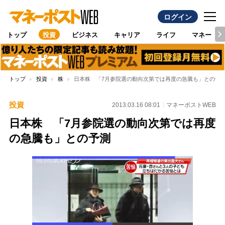
ログイン
トップ
投資
ビジネス
キャリア
ライフ
マネー
トップ
投資
株
日本株 「7月参院選の動向次第では再度の急騰も」との予
投資
2013.03.16 08:01
マネーポストWEB
日本株 「7月参院選の動向次第では再度
の急騰も」との予測