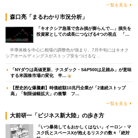
一覧を見る
森口亮「まるわかり市況分析」
「キオクシア急落で含み損が膨らんで…」損失を
投資家としての成長につなげる4つの視点 「…
半導体株を中心に相場の調整色が強まり、7月中旬にはキオク
シアホールディングスがストップ安をつけるな…
「NYダウは高値更新、ナスダック・S&P500は足踏み」が意味
する米国株市場の変化 半…
【歴史的な爆騰劇】時価総額10兆円企業が「2連続ストップ
高」「制限値幅拡大」の衝撃 フ…
一覧を見る
大前研一「ビジネス新大陸」の歩き方
「いつ暴発してもおかしくはない」イーロン・マ
スク氏とスペースXが抱えるリスクの数々「絶対