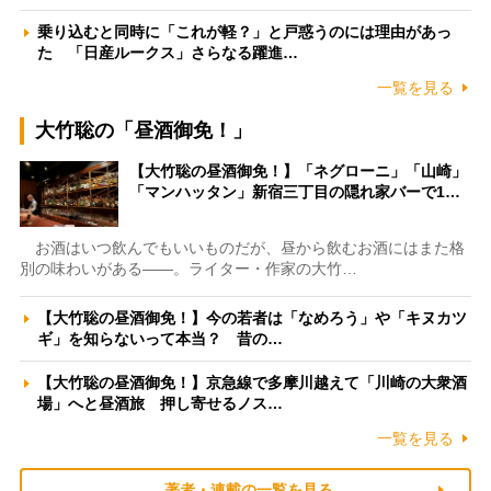
乗り込むと同時に「これが軽？」と戸惑うのには理由があっ
た 「日産ルークス」さらなる躍進…
一覧を見る
大竹聡の「昼酒御免！」
【大竹聡の昼酒御免！】「ネグローニ」「山崎」
「マンハッタン」新宿三丁目の隠れ家バーで1…
お酒はいつ飲んでもいいものだが、昼から飲むお酒にはまた格
別の味わいがある――。ライター・作家の大竹…
【大竹聡の昼酒御免！】今の若者は「なめろう」や「キヌカツ
ギ」を知らないって本当？ 昔の…
【大竹聡の昼酒御免！】京急線で多摩川越えて「川崎の大衆酒
場」へと昼酒旅 押し寄せるノス…
一覧を見る
著者・連載の一覧を見る