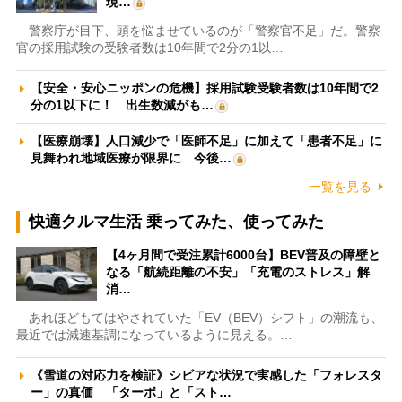
現…
警察庁が目下、頭を悩ませているのが「警察官不足」だ。警察
官の採用試験の受験者数は10年間で2分の1以…
【安全・安心ニッポンの危機】採用試験受験者数は10年間で2
分の1以下に！ 出生数減がも…
【医療崩壊】人口減少で「医師不足」に加えて「患者不足」に
見舞われ地域医療が限界に 今後…
一覧を見る
快適クルマ生活 乗ってみた、使ってみた
【4ヶ月間で受注累計6000台】BEV普及の障壁と
なる「航続距離の不安」「充電のストレス」解
消…
あれほどもてはやされていた「EV（BEV）シフト」の潮流も、
最近では減速基調になっているように見える。…
《雪道の対応力を検証》シビアな状況で実感した「フォレスタ
ー」の真価 「ターボ」と「スト…