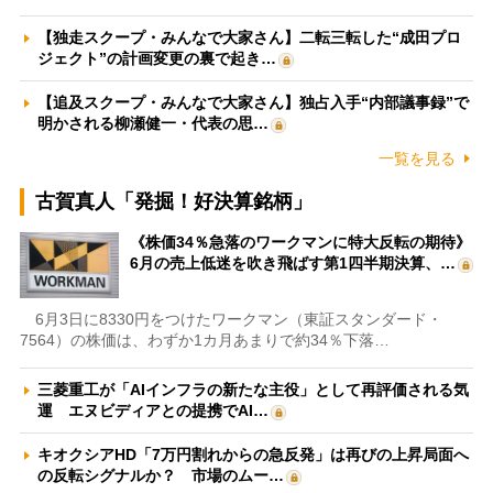
【独走スクープ・みんなで大家さん】二転三転した“成田プロ
ジェクト”の計画変更の裏で起き…
【追及スクープ・みんなで大家さん】独占入手“内部議事録”で
明かされる柳瀬健一・代表の思…
一覧を見る
古賀真人「発掘！好決算銘柄」
《株価34％急落のワークマンに特大反転の期待》
6月の売上低迷を吹き飛ばす第1四半期決算、…
6月3日に8330円をつけたワークマン（東証スタンダード・
7564）の株価は、わずか1カ月あまりで約34％下落…
三菱重工が「AIインフラの新たな主役」として再評価される気
運 エヌビディアとの提携でAI…
キオクシアHD「7万円割れからの急反発」は再びの上昇局面へ
の反転シグナルか？ 市場のムー…