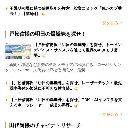
不透明相場に勝つ信用取引の極意 投資コミック「俺がカブ番
長！」【第9回】
一覧を見る
戸松信博の明日の爆騰株を探せ！
【戸松信博氏「明日の爆騰株」を探せ】トーメン
デバイス：サムスンを通じて世界のAIメモリ需
要…
新聞や雑誌など多数の金融メディアに出演するグローバルリン
クアドバイザーズ代表の戸松信博氏が、最新…
【戸松信博氏「明日の爆騰株」を探せ】レーザーテック：最先
端半導体の製造に不可欠な検査装…
【戸松信博氏「明日の爆騰株」を探せ】TDK：AIインフラを支
えるキープレーヤー 成長の再評…
一覧を見る
田代尚機のチャイナ・リサーチ