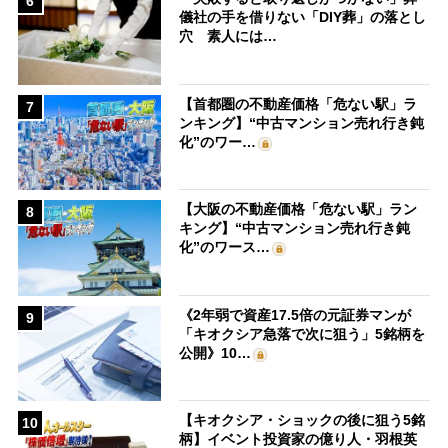
6
儀社の手を借りない「DIY葬」の落とし
穴 素人には…
【首都圏の不動産価格「危ない駅」ラ
7
ンキング】“中古マンション売れ行き鈍
化”のワー…
【大阪の不動産価格「危ない駅」ラン
8
キング】“中古マンション売れ行き鈍
化”のワース…
《2年弱で資産17.5倍の元証券マンが
9
「キオクシア急落で次に狙う」5銘柄を
公開》10…
【キオクシア・ショックの後に狙う5銘
10
柄】イベント投資家の億り人・羽根英