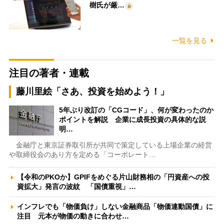
樹氏が厳…
一覧を見る
注目の著者・連載
藤川里絵「さあ、投資を始めよう！」
5年ぶり改訂の「CGコード」、何が変わったのか
ポイントを解説 企業に成長投資の具体的な説
明…
金融庁と東京証券取引所が共同で策定している上場企業の経営
や取締役会のあり方を定める「コーポレート…
【令和のPKOか】GPIFをめぐる片山財務相の「円資産への投
資拡大」発言の波紋 「国債重視」…
インフレでも「物価負け」しない金融商品「物価連動国債」に
注目 元本が物価の動きに合わせ…