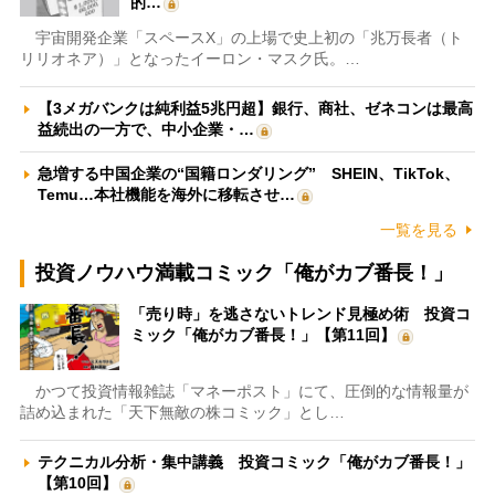
的…
宇宙開発企業「スペースX」の上場で史上初の「兆万長者（ト
リリオネア）」となったイーロン・マスク氏。…
【3メガバンクは純利益5兆円超】銀行、商社、ゼネコンは最高
益続出の一方で、中小企業・…
急増する中国企業の“国籍ロンダリング” SHEIN、TikTok、
Temu…本社機能を海外に移転させ…
一覧を見る
投資ノウハウ満載コミック「俺がカブ番長！」
「売り時」を逃さないトレンド見極め術 投資コ
ミック「俺がカブ番長！」【第11回】
かつて投資情報雑誌「マネーポスト」にて、圧倒的な情報量が
詰め込まれた「天下無敵の株コミック」とし…
テクニカル分析・集中講義 投資コミック「俺がカブ番長！」
【第10回】