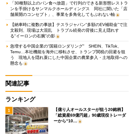
「30種類以上のパン食べ放題」で行列のできる新形態レストラ
ンを手掛けるサンマルクホールディングス 同社に聞いた「店
舗展開のコンセプト」、事業を多角化してもぶれない軸
【納車時に複数の事故】テスラジャパン“多額のEV補助金”で注
文殺到、現場は大混乱 トラブル続発の背後に見え隠れす
る“イーロンの右腕”の影
急増する中国企業の“国籍ロンダリング” SHEIN、TikTok、
Temu…本社機能を海外に移転させ、トランプ関税の回避を狙
う 現地人を隠れ蓑にした中国企業の農業参入・土地取得への
懸念も
関連記事
ランキング
【億り人オールスターが狙う20銘柄】
1
「総資産69億円超」90歳現役トレーダ
ーから“10…