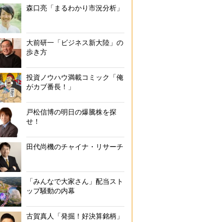
森口亮「まるわかり市況分析」
大前研一「ビジネス新大陸」の
歩き方
投資ノウハウ満載コミック「俺
がカブ番長！」
戸松信博の明日の爆騰株を探
せ！
田代尚機のチャイナ・リサーチ
「みんなで大家さん」配当スト
ップ騒動の内幕
古賀真人「発掘！好決算銘柄」