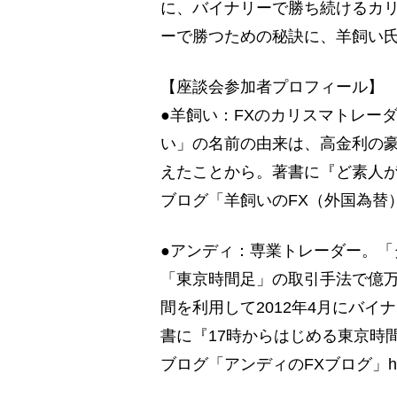
に、バイナリーで勝ち続けるカ
ーで勝つための秘訣に、羊飼い氏
【座談会参加者プロフィール】
●羊飼い：FXのカリスマトレーダ
い」の名前の由来は、高金利の
えたことから。著書に『ど素人が
ブログ「羊飼いのFX（外国為替）ブログ」ht
●アンディ：専業トレーダー。
「東京時間足」の取引手法で億万
間を利用して2012年4月にバイ
書に『17時からはじめる東京時
ブログ「アンディのFXブログ」http://ic