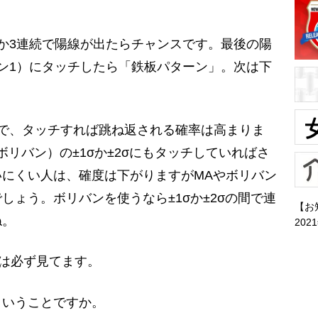
か3連続で陽線が出たらチャンスです。最後の陽
ン1）にタッチしたら「鉄板パターン」。次は下
で、タッチすれば跳ね返される確率は高まりま
リバン）の±1σか±2σにもタッチしていればさ
にくい人は、確度は下がりますがMAやボリバン
しょう。ボリバンを使うなら±1σか±2σの間で連
【お
ね。
202
ンは必ず見てます。
ということですか。