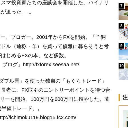
リスマ投資家たちの座談会を開催した。バイナリ
7
が迫った──。
8
ー、ブロガー。2001年からFXを開始。「羊飼
9
豪ドル（通称・羊）を買って優雅に暮らそうと考
はじめるFXの本』など多数。
tp://fxforex.seesaa.net/
10
「ダブル雲」を使った独自の「もぐらトレード」
長者に。FX取引のエントリーポイントを待つ合
注
ナリーを開始、100万円を600万円に殖やした。著
間半値トレード』。
himoku119.blog15.fc2.com/