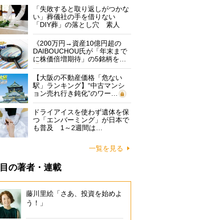
「失敗すると取り返しがつかな
い」葬儀社の手を借りない
「DIY葬」の落とし穴 素人
に…
《200万円→資産10億円超の
DAIBOUCHOU氏が「年末まで
に株価倍増期待」の5銘柄を…
【大阪の不動産価格「危ない
駅」ランキング】“中古マンシ
ョン売れ行き鈍化”のワー…
ドライアイスを使わず遺体を保
つ「エンバーミング」が日本で
も普及 1～2週間は…
一覧を見る
目の著者・連載
藤川里絵「さあ、投資を始めよ
う！」