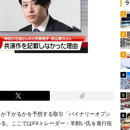
ラ
1
2
3
4
5
るか下がるかを予想する取引「バイナリーオプシ
6
る。ここではFXトレーダー・羊飼い氏を進行役