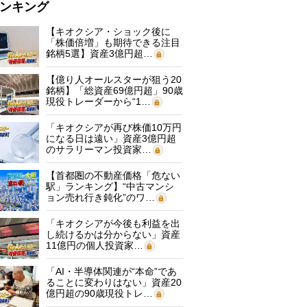
ンキング
【キオクシア・ショック後に
「株価倍増」も期待できる注目
銘柄5選】資産3億円超…
【億り人オールスターが狙う20
銘柄】「総資産69億円超」90歳
現役トレーダーから“1…
「キオクシアが再び株価10万円
になる日は遠い」資産3億円超
のサラリーマン投資家…
【首都圏の不動産価格「危ない
駅」ランキング】“中古マンシ
ョン売れ行き鈍化”のワ…
「キオクシアが今後も利益を出
し続けるかは分からない」資産
11億円の個人投資家…
「AI・半導体関連が“本命”であ
ることに変わりはない」資産20
億円超の90歳現役トレ…