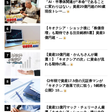
「AI・半導体関連が“本命”であること
5
に変わりはない」資産20億円超の90歳
現役トレー…
【キオクシア・ショック後に「株価倍
6
増」も期待できる注目銘柄5選】資産3
億円超・…
【資産10億円超・かんちさんが厳
7
選！】「キオクシアの次」に資金が流
れる期待の高…
《2年弱で資産17.5倍の元証券マンが
8
「キオクシア急落で次に狙う」5銘柄を
公開》10…
【資産11億円マック・チェリーさん厳
9
選「キオクシア・ショック」後に大化