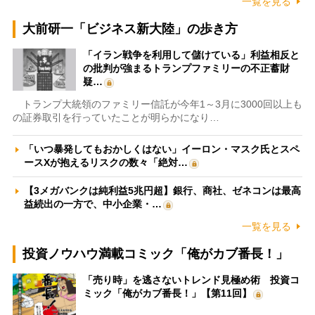
一覧を見る
大前研一「ビジネス新大陸」の歩き方
「イラン戦争を利用して儲けている」利益相反と
の批判が強まるトランプファミリーの不正蓄財
疑…
トランプ大統領のファミリー信託が今年1～3月に3000回以上も
の証券取引を行っていたことが明らかになり…
「いつ暴発してもおかしくはない」イーロン・マスク氏とスペ
ースXが抱えるリスクの数々「絶対…
【3メガバンクは純利益5兆円超】銀行、商社、ゼネコンは最高
益続出の一方で、中小企業・…
一覧を見る
投資ノウハウ満載コミック「俺がカブ番長！」
「売り時」を逃さないトレンド見極め術 投資コ
ミック「俺がカブ番長！」【第11回】