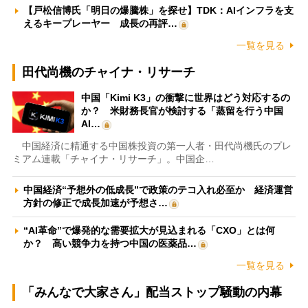
【戸松信博氏「明日の爆騰株」を探せ】TDK：AIインフラを支
えるキープレーヤー 成長の再評…
一覧を見る
田代尚機のチャイナ・リサーチ
中国「Kimi K3」の衝撃に世界はどう対応するの
か？ 米財務長官が検討する「蒸留を行う中国
AI…
中国経済に精通する中国株投資の第一人者・田代尚機氏のプレ
ミアム連載「チャイナ・リサーチ」。中国企…
中国経済“予想外の低成長”で政策のテコ入れ必至か 経済運営
方針の修正で成長加速が予想さ…
“AI革命”で爆発的な需要拡大が見込まれる「CXO」とは何
か？ 高い競争力を持つ中国の医薬品…
一覧を見る
「みんなで大家さん」配当ストップ騒動の内幕