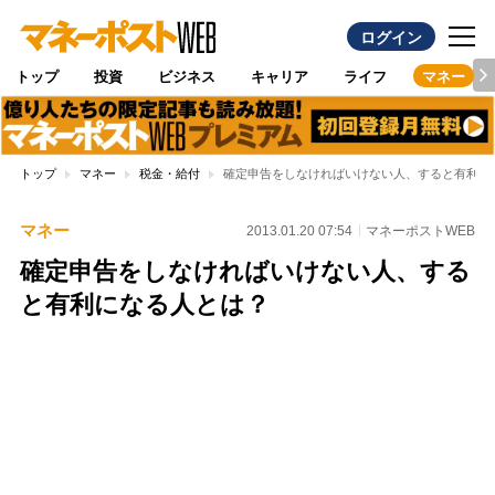
ログイン
トップ
投資
ビジネス
キャリア
ライフ
マネー
トップ
マネー
税金・給付
確定申告をしなければいけない人、すると有利に
マネー
2013.01.20 07:54
マネーポストWEB
確定申告をしなければいけない人、する
と有利になる人とは？
Loaded
:
100.00%
/
Unmute