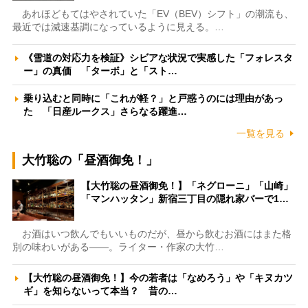
あれほどもてはやされていた「EV（BEV）シフト」の潮流も、
最近では減速基調になっているように見える。…
《雪道の対応力を検証》シビアな状況で実感した「フォレスタ
ー」の真価 「ターボ」と「スト…
乗り込むと同時に「これが軽？」と戸惑うのには理由があっ
た 「日産ルークス」さらなる躍進…
一覧を見る
大竹聡の「昼酒御免！」
【大竹聡の昼酒御免！】「ネグローニ」「山崎」
「マンハッタン」新宿三丁目の隠れ家バーで1…
お酒はいつ飲んでもいいものだが、昼から飲むお酒にはまた格
別の味わいがある――。ライター・作家の大竹…
【大竹聡の昼酒御免！】今の若者は「なめろう」や「キヌカツ
ギ」を知らないって本当？ 昔の…