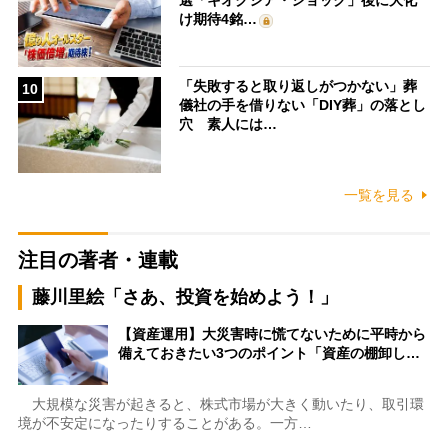
け期待4銘…
「失敗すると取り返しがつかない」葬
10
儀社の手を借りない「DIY葬」の落とし
穴 素人には…
一覧を見る
注目の著者・連載
藤川里絵「さあ、投資を始めよう！」
【資産運用】大災害時に慌てないために平時から
備えておきたい3つのポイント「資産の棚卸し…
大規模な災害が起きると、株式市場が大きく動いたり、取引環
境が不安定になったりすることがある。一方…