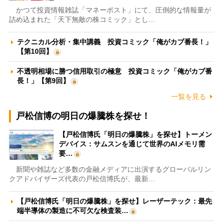
かつて投資情報雑誌「マネーポスト」にて、圧倒的な情報量が
詰め込まれた「天下無敵の株コミック」とし…
テクニカル分析・集中講義 投資コミック「俺がカブ番長！」
【第10回】
不透明相場に勝つ信用取引の極意 投資コミック「俺がカブ番
長！」【第9回】
一覧を見る
戸松信博の明日の爆騰株を探せ！
【戸松信博氏「明日の爆騰株」を探せ】トーメン
デバイス：サムスンを通じて世界のAIメモリ需
要…
新聞や雑誌など多数の金融メディアに出演するグローバルリン
クアドバイザーズ代表の戸松信博氏が、最新…
【戸松信博氏「明日の爆騰株」を探せ】レーザーテック：最先
端半導体の製造に不可欠な検査装…