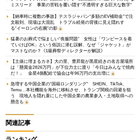
ミスリード 事業の苦戦を覆い隠す“不透明すぎる巨大な数字”
【納車時に複数の事故】テスラジャパン“多額のEV補助金”で注
文殺到、現場は大混乱 トラブル続発の背後に見え隠れす
る“イーロンの右腕”の影
猛暑のお葬式で悩ましい“喪服問題” 女性は「ワンピースを着
ていけばOK」という俗説に潜む誤解、なぜ「ジャケット」が
マストなのか？《1級葬祭ディレクターが解説》
【土俵に埋まるカネ】大の里、豊昇龍が黒星続きの名古屋場所
は「懸賞金2826万円」が下位力士に渡り「今日はみんなで焼肉
だ！」 金星4個配給で協会は年96万円の支出増に
急増する中国企業の“国籍ロンダリング” SHEIN、TikTok、
Temu…本社機能を海外に移転させ、トランプ関税の回避を狙
う 現地人を隠れ蓑にした中国企業の農業参入・土地取得への
懸念も
関連記事
ランキング