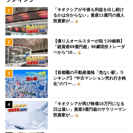
「キオクシアが今後も利益を出し続け
1
るかは分からない」資産11億円の個人
投資家が…
【億り人オールスターが狙う20銘柄】
2
「総資産69億円超」90歳現役トレーダ
ーから“10…
【首都圏の不動産価格「危ない駅」ラ
3
ンキング】“中古マンション売れ行き鈍
化”のワー…
「キオクシアが再び株価10万円になる
4
日は遠い」資産3億円超のサラリーマン
投資家が…