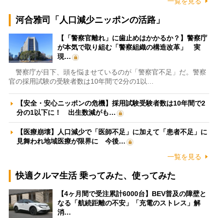
一覧を見る
河合雅司「人口減少ニッポンの活路」
【「警察官離れ」に歯止めはかかるか？】警察庁
が本気で取り組む「警察組織の構造改革」 実
現…
警察庁が目下、頭を悩ませているのが「警察官不足」だ。警察
官の採用試験の受験者数は10年間で2分の1以…
【安全・安心ニッポンの危機】採用試験受験者数は10年間で2
分の1以下に！ 出生数減がも…
【医療崩壊】人口減少で「医師不足」に加えて「患者不足」に
見舞われ地域医療が限界に 今後…
一覧を見る
快適クルマ生活 乗ってみた、使ってみた
【4ヶ月間で受注累計6000台】BEV普及の障壁と
なる「航続距離の不安」「充電のストレス」解
消…