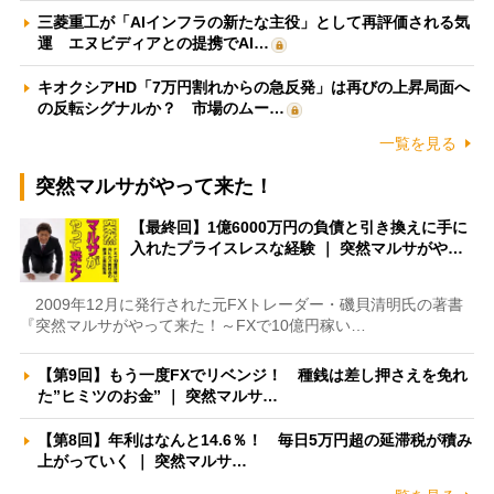
三菱重工が「AIインフラの新たな主役」として再評価される気
運 エヌビディアとの提携でAI…
キオクシアHD「7万円割れからの急反発」は再びの上昇局面へ
の反転シグナルか？ 市場のムー…
一覧を見る
突然マルサがやって来た！
【最終回】1億6000万円の負債と引き換えに手に
入れたプライスレスな経験 ｜ 突然マルサがや…
2009年12月に発行された元FXトレーダー・磯貝清明氏の著書
『突然マルサがやって来た！～FXで10億円稼い…
【第9回】もう一度FXでリベンジ！ 種銭は差し押さえを免れ
た”ヒミツのお金” ｜ 突然マルサ…
【第8回】年利はなんと14.6％！ 毎日5万円超の延滞税が積み
上がっていく ｜ 突然マルサ…