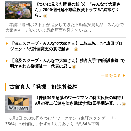
《ついに見えた問題の核心》「みんなで大家さ
ん」2000億円超不動産投資トラブル“異常なく
ら…
本誌『週刊ポスト』が追及してきた不動産投資商品「みんなで
大家さん」がいよいよ最終局面を迎えている…
【独走スクープ・みんなで大家さん】二転三転した“成田プロ
ジェクト”の計画変更の裏で起き…
【追及スクープ・みんなで大家さん】独占入手“内部議事録”で
明かされる柳瀬健一・代表の思…
一覧を見る
古賀真人「発掘！好決算銘柄」
《株価34％急落のワークマンに特大反転の期待》
6月の売上低迷を吹き飛ばす第1四半期決算、…
6月3日に8330円をつけたワークマン（東証スタンダード・
7564）の株価は、わずか1カ月あまりで約34％下落…