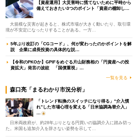
【資産運用】大災害時に慌てないために平時から
備えておきたい3つのポイント「資産の棚卸し…
大規模な災害が起きると、株式市場が大きく動いたり、取引環
境が不安定になったりすることがある。一方…
5年ぶり改訂の「CGコード」、何が変わったのかポイントを解
説 企業に成長投資の具体的な説…
【令和のPKOか】GPIFをめぐる片山財務相の「円資産への投
資拡大」発言の波紋 「国債重視」…
一覧を見る
森口亮「まるわかり市況分析」
「トレンド転換のスイッチになり得る」“介入慣
れ”した市場心理を変える「日米協調為替介入」
…
日米両政府が、約28年ぶりとなる円買いの協調介入に踏み切っ
た。米国も追加介入を辞さない姿勢を示して…