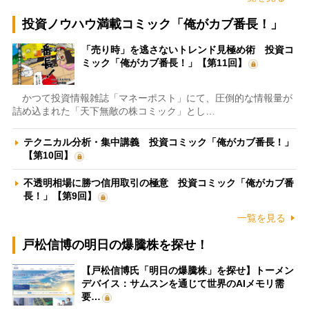
投資ノウハウ満載コミック「俺がカブ番長！」
「売り時」を逃さないトレンド見極め術 投資コ
ミック「俺がカブ番長！」【第11回】
かつて投資情報雑誌「マネーポスト」にて、圧倒的な情報量が
詰め込まれた「天下無敵の株コミック」とし…
テクニカル分析・集中講義 投資コミック「俺がカブ番長！」
【第10回】
不透明相場に勝つ信用取引の極意 投資コミック「俺がカブ番
長！」【第9回】
一覧を見る
戸松信博の明日の爆騰株を探せ！
【戸松信博氏「明日の爆騰株」を探せ】トーメン
デバイス：サムスンを通じて世界のAIメモリ需
要…