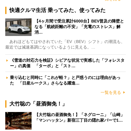
快適クルマ生活 乗ってみた、使ってみた
【4ヶ月間で受注累計6000台】BEV普及の障壁と
なる「航続距離の不安」「充電のストレス」解
消…
あれほどもてはやされていた「EV（BEV）シフト」の潮流も、
最近では減速基調になっているように見える。…
《雪道の対応力を検証》シビアな状況で実感した「フォレスタ
ー」の真価 「ターボ」と「スト…
乗り込むと同時に「これが軽？」と戸惑うのには理由があっ
た 「日産ルークス」さらなる躍進…
一覧を見る
大竹聡の「昼酒御免！」
【大竹聡の昼酒御免！】「ネグローニ」「山崎」
「マンハッタン」新宿三丁目の隠れ家バーで1…