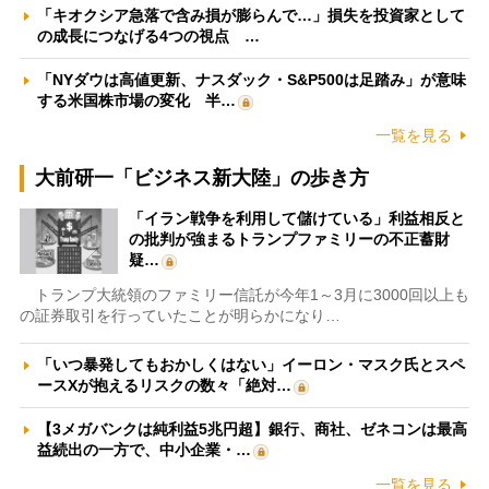
「キオクシア急落で含み損が膨らんで…」損失を投資家として
の成長につなげる4つの視点 …
「NYダウは高値更新、ナスダック・S&P500は足踏み」が意味
する米国株市場の変化 半…
一覧を見る
大前研一「ビジネス新大陸」の歩き方
「イラン戦争を利用して儲けている」利益相反と
の批判が強まるトランプファミリーの不正蓄財
疑…
トランプ大統領のファミリー信託が今年1～3月に3000回以上も
の証券取引を行っていたことが明らかになり…
「いつ暴発してもおかしくはない」イーロン・マスク氏とスペ
ースXが抱えるリスクの数々「絶対…
【3メガバンクは純利益5兆円超】銀行、商社、ゼネコンは最高
益続出の一方で、中小企業・…
一覧を見る