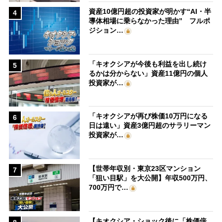
資産10億円超の投資家が明かす“AI・半
4
導体相場に乗らなかった理由” フルポ
ジション…
「キオクシアが今後も利益を出し続け
5
るかは分からない」資産11億円の個人
投資家が…
「キオクシアが再び株価10万円になる
6
日は遠い」資産3億円超のサラリーマン
投資家が…
【世帯年収別・東京23区マンション
7
「狙い目駅」を大公開】年収500万円、
700万円で…
【キオクシア・ショック後に「株価倍