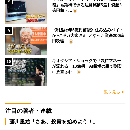
8
増」も期待できる注目銘柄5選】資産3
億円超・…
《利益は年5億円前後》住み込みバイト
9
から“ギガ大家さん”となった資産200億
円税理…
キオクシア・ショックで「次にマネー
10
が流れる」16銘柄 AI相場の裏で割安
に放置され…
一覧を見る
注目の著者・連載
藤川里絵「さあ、投資を始めよう！」