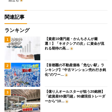
関連記事
ランキング
【資産10億円超・かんちさんが厳
1
選！】「キオクシアの次」に資金が流
れる期待の高…
【首都圏の不動産価格「危ない駅」ラ
2
ンキング】“中古マンション売れ行き鈍
化”のワー…
【億り人オールスターが狙う20銘柄】
3
「総資産69億円超」90歳現役トレーダ
ーから“10…