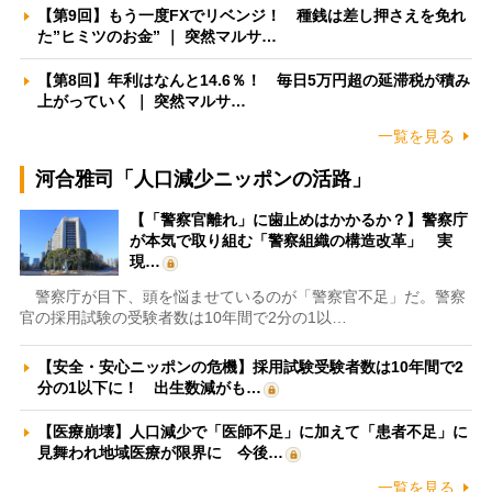
【第9回】もう一度FXでリベンジ！ 種銭は差し押さえを免れ
た”ヒミツのお金” ｜ 突然マルサ…
【第8回】年利はなんと14.6％！ 毎日5万円超の延滞税が積み
上がっていく ｜ 突然マルサ…
一覧を見る
河合雅司「人口減少ニッポンの活路」
【「警察官離れ」に歯止めはかかるか？】警察庁
が本気で取り組む「警察組織の構造改革」 実
現…
警察庁が目下、頭を悩ませているのが「警察官不足」だ。警察
官の採用試験の受験者数は10年間で2分の1以…
【安全・安心ニッポンの危機】採用試験受験者数は10年間で2
分の1以下に！ 出生数減がも…
【医療崩壊】人口減少で「医師不足」に加えて「患者不足」に
見舞われ地域医療が限界に 今後…
一覧を見る