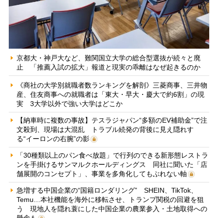
京都大・神戸大など、難関国立大学の総合型選抜が続々と廃
止 「推薦入試の拡大」報道と現実の乖離はなぜ起きるのか
《商社の大学別就職者数ランキングを解剖》三菱商事、三井物
産、住友商事への就職者は「東大・早大・慶大で約6割」の現
実 3大学以外で強い大学はどこか
【納車時に複数の事故】テスラジャパン“多額のEV補助金”で注
文殺到、現場は大混乱 トラブル続発の背後に見え隠れす
る“イーロンの右腕”の影
「30種類以上のパン食べ放題」で行列のできる新形態レストラ
ンを手掛けるサンマルクホールディングス 同社に聞いた「店
舗展開のコンセプト」、事業を多角化してもぶれない軸
急増する中国企業の“国籍ロンダリング” SHEIN、TikTok、
Temu…本社機能を海外に移転させ、トランプ関税の回避を狙
う 現地人を隠れ蓑にした中国企業の農業参入・土地取得への
懸念も