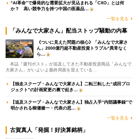
“AI革命”で爆発的な需要拡大が見込まれる「CXO」とは何
か？ 高い競争力を持つ中国の医薬品…
一覧を見る
「みんなで大家さん」配当ストップ騒動の内幕
《ついに見えた問題の核心》「みんなで大家さ
ん」2000億円超不動産投資トラブル“異常なく
ら…
本誌『週刊ポスト』が追及してきた不動産投資商品「みんなで
大家さん」がいよいよ最終局面を迎えている…
【独走スクープ・みんなで大家さん】二転三転した“成田プロ
ジェクト”の計画変更の裏で起き…
【追及スクープ・みんなで大家さん】独占入手“内部議事録”で
明かされる柳瀬健一・代表の思…
一覧を見る
古賀真人「発掘！好決算銘柄」