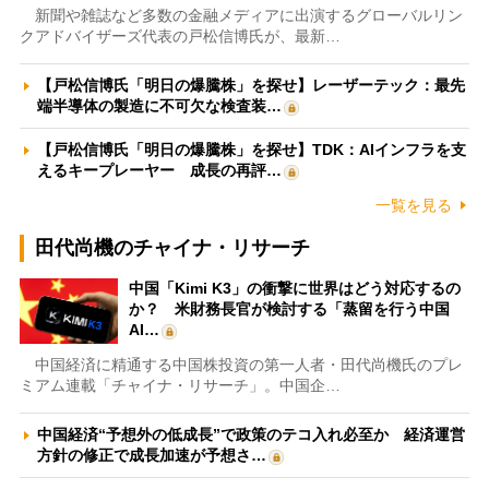
新聞や雑誌など多数の金融メディアに出演するグローバルリン
クアドバイザーズ代表の戸松信博氏が、最新…
【戸松信博氏「明日の爆騰株」を探せ】レーザーテック：最先
端半導体の製造に不可欠な検査装…
【戸松信博氏「明日の爆騰株」を探せ】TDK：AIインフラを支
えるキープレーヤー 成長の再評…
一覧を見る
田代尚機のチャイナ・リサーチ
中国「Kimi K3」の衝撃に世界はどう対応するの
か？ 米財務長官が検討する「蒸留を行う中国
AI…
中国経済に精通する中国株投資の第一人者・田代尚機氏のプレ
ミアム連載「チャイナ・リサーチ」。中国企…
中国経済“予想外の低成長”で政策のテコ入れ必至か 経済運営
方針の修正で成長加速が予想さ…