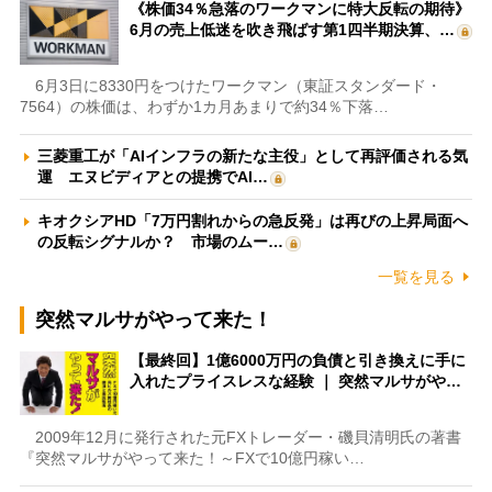
《株価34％急落のワークマンに特大反転の期待》
6月の売上低迷を吹き飛ばす第1四半期決算、…
6月3日に8330円をつけたワークマン（東証スタンダード・
7564）の株価は、わずか1カ月あまりで約34％下落…
三菱重工が「AIインフラの新たな主役」として再評価される気
運 エヌビディアとの提携でAI…
キオクシアHD「7万円割れからの急反発」は再びの上昇局面へ
の反転シグナルか？ 市場のムー…
一覧を見る
突然マルサがやって来た！
【最終回】1億6000万円の負債と引き換えに手に
入れたプライスレスな経験 ｜ 突然マルサがや…
2009年12月に発行された元FXトレーダー・磯貝清明氏の著書
『突然マルサがやって来た！～FXで10億円稼い…