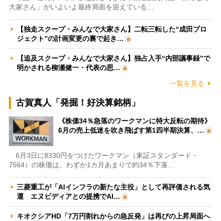
大家さん」がいよいよ最終局面を迎えている…
【独走スクープ・みんなで大家さん】二転三転した“成田プロ
ジェクト”の計画変更の裏で起き…
【追及スクープ・みんなで大家さん】独占入手“内部議事録”で
明かされる柳瀬健一・代表の思…
一覧を見る
古賀真人「発掘！好決算銘柄」
《株価34％急落のワークマンに特大反転の期待》
6月の売上低迷を吹き飛ばす第1四半期決算、…
6月3日に8330円をつけたワークマン（東証スタンダード・
7564）の株価は、わずか1カ月あまりで約34％下落…
三菱重工が「AIインフラの新たな主役」として再評価される気
運 エヌビディアとの提携でAI…
キオクシアHD「7万円割れからの急反発」は再びの上昇局面へ