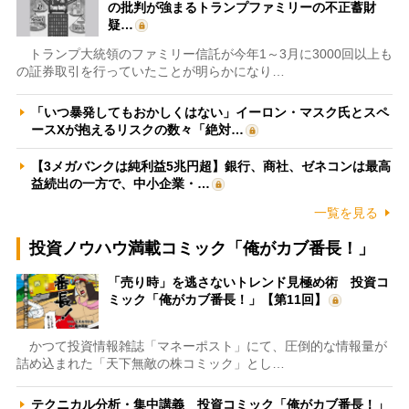
の批判が強まるトランプファミリーの不正蓄財
疑…
トランプ大統領のファミリー信託が今年1～3月に3000回以上も
の証券取引を行っていたことが明らかになり…
「いつ暴発してもおかしくはない」イーロン・マスク氏とスペ
ースXが抱えるリスクの数々「絶対…
【3メガバンクは純利益5兆円超】銀行、商社、ゼネコンは最高
益続出の一方で、中小企業・…
一覧を見る
投資ノウハウ満載コミック「俺がカブ番長！」
「売り時」を逃さないトレンド見極め術 投資コ
ミック「俺がカブ番長！」【第11回】
かつて投資情報雑誌「マネーポスト」にて、圧倒的な情報量が
詰め込まれた「天下無敵の株コミック」とし…
テクニカル分析・集中講義 投資コミック「俺がカブ番長！」