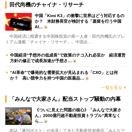
田代尚機のチャイナ・リサーチ
中国「Kimi K3」の衝撃に世界はどう対応するの
か？ 米財務長官が検討する「蒸留を行う中国
AI…
中国経済に精通する中国株投資の第一人者・田代尚機氏のプレ
ミアム連載「チャイナ・リサーチ」。中国企…
中国経済“予想外の低成長”で政策のテコ入れ必至か 経済運営
方針の修正で成長加速が予想さ…
“AI革命”で爆発的な需要拡大が見込まれる「CXO」とは何
か？ 高い競争力を持つ中国の医薬品…
一覧を見る
「みんなで大家さん」配当ストップ騒動の内幕
《ついに見えた問題の核心》「みんなで大家さ
ん」2000億円超不動産投資トラブル“異常なく
ら…
本誌『週刊ポスト』が追及してきた不動産投資商品「みんなで