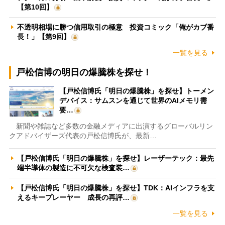
【第10回】
不透明相場に勝つ信用取引の極意 投資コミック「俺がカブ番
長！」【第9回】
一覧を見る
戸松信博の明日の爆騰株を探せ！
【戸松信博氏「明日の爆騰株」を探せ】トーメン
デバイス：サムスンを通じて世界のAIメモリ需
要…
新聞や雑誌など多数の金融メディアに出演するグローバルリン
クアドバイザーズ代表の戸松信博氏が、最新…
【戸松信博氏「明日の爆騰株」を探せ】レーザーテック：最先
端半導体の製造に不可欠な検査装…
【戸松信博氏「明日の爆騰株」を探せ】TDK：AIインフラを支
えるキープレーヤー 成長の再評…
一覧を見る