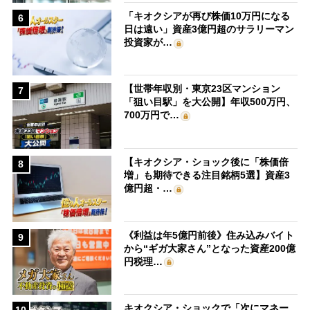
「キオクシアが再び株価10万円になる
6
日は遠い」資産3億円超のサラリーマン
投資家が…
【世帯年収別・東京23区マンション
7
「狙い目駅」を大公開】年収500万円、
700万円で…
【キオクシア・ショック後に「株価倍
8
増」も期待できる注目銘柄5選】資産3
億円超・…
《利益は年5億円前後》住み込みバイト
9
から“ギガ大家さん”となった資産200億
円税理…
キオクシア・ショックで「次にマネー