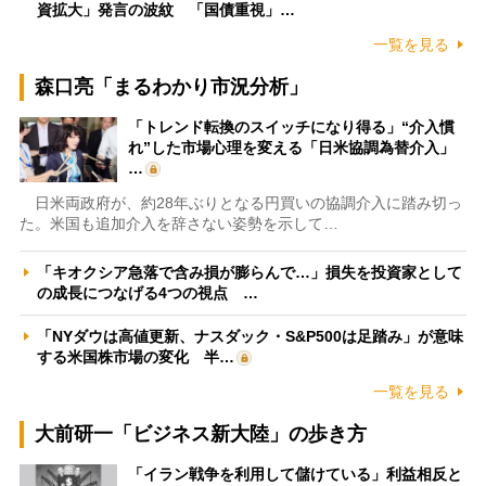
資拡大」発言の波紋 「国債重視」…
一覧を見る
森口亮「まるわかり市況分析」
「トレンド転換のスイッチになり得る」“介入慣
れ”した市場心理を変える「日米協調為替介入」
…
日米両政府が、約28年ぶりとなる円買いの協調介入に踏み切っ
た。米国も追加介入を辞さない姿勢を示して…
「キオクシア急落で含み損が膨らんで…」損失を投資家として
の成長につなげる4つの視点 …
「NYダウは高値更新、ナスダック・S&P500は足踏み」が意味
する米国株市場の変化 半…
一覧を見る
大前研一「ビジネス新大陸」の歩き方
「イラン戦争を利用して儲けている」利益相反と