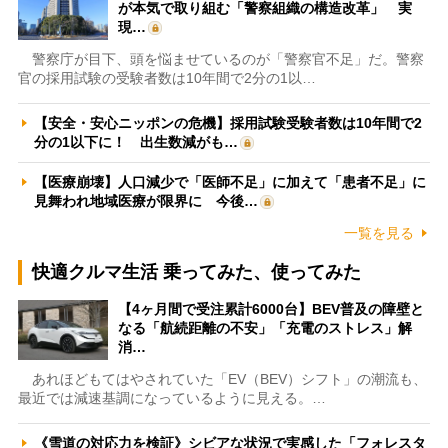
が本気で取り組む「警察組織の構造改革」 実
現…
警察庁が目下、頭を悩ませているのが「警察官不足」だ。警察
官の採用試験の受験者数は10年間で2分の1以…
【安全・安心ニッポンの危機】採用試験受験者数は10年間で2
分の1以下に！ 出生数減がも…
【医療崩壊】人口減少で「医師不足」に加えて「患者不足」に
見舞われ地域医療が限界に 今後…
一覧を見る
快適クルマ生活 乗ってみた、使ってみた
【4ヶ月間で受注累計6000台】BEV普及の障壁と
なる「航続距離の不安」「充電のストレス」解
消…
あれほどもてはやされていた「EV（BEV）シフト」の潮流も、
最近では減速基調になっているように見える。…
《雪道の対応力を検証》シビアな状況で実感した「フォレスタ