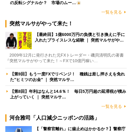
の反転シグナルか？ 市場のムー…
一覧を見る
突然マルサがやって来た！
【最終回】1億6000万円の負債と引き換えに手に
入れたプライスレスな経験 ｜ 突然マルサがや…
2009年12月に発行された元FXトレーダー・磯貝清明氏の著書
『突然マルサがやって来た！～FXで10億円稼い…
【第9回】もう一度FXでリベンジ！ 種銭は差し押さえを免れ
た”ヒミツのお金” ｜ 突然マルサ…
【第8回】年利はなんと14.6％！ 毎日5万円超の延滞税が積み
上がっていく ｜ 突然マルサ…
一覧を見る
河合雅司「人口減少ニッポンの活路」
【「警察官離れ」に歯止めはかかるか？】警察庁