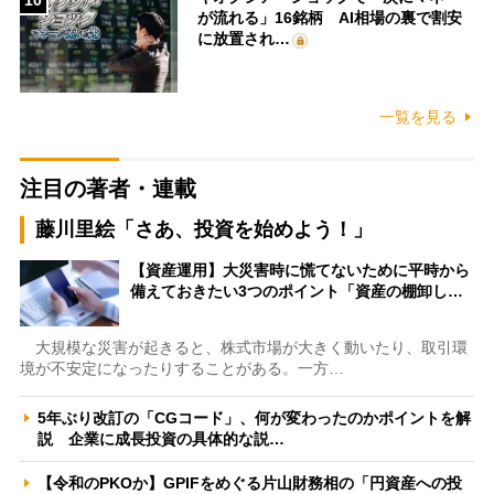
10
が流れる」16銘柄 AI相場の裏で割安
に放置され…
一覧を見る
注目の著者・連載
藤川里絵「さあ、投資を始めよう！」
【資産運用】大災害時に慌てないために平時から
備えておきたい3つのポイント「資産の棚卸し…
大規模な災害が起きると、株式市場が大きく動いたり、取引環
境が不安定になったりすることがある。一方…
5年ぶり改訂の「CGコード」、何が変わったのかポイントを解
説 企業に成長投資の具体的な説…
【令和のPKOか】GPIFをめぐる片山財務相の「円資産への投