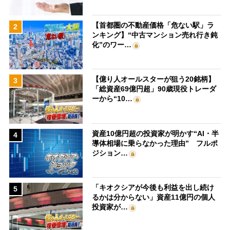
【首都圏の不動産価格「危ない駅」ラ
2
ンキング】“中古マンション売れ行き鈍
化”のワー…
【億り人オールスターが狙う20銘柄】
3
「総資産69億円超」90歳現役トレーダ
ーから“10…
資産10億円超の投資家が明かす“AI・半
4
導体相場に乗らなかった理由” フルポ
ジション…
「キオクシアが今後も利益を出し続け
5
るかは分からない」資産11億円の個人
投資家が…