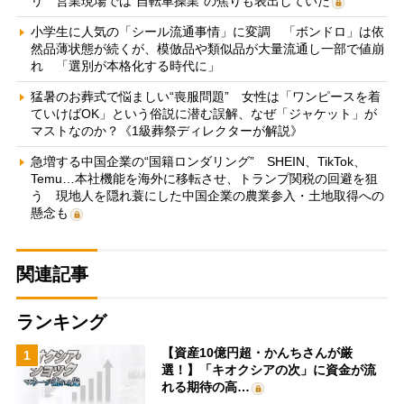
リ 営業現場では“自転車操業”の焦りも表出していた
小学生に人気の「シール流通事情」に変調 「ボンドロ」は依
然品薄状態が続くが、模倣品や類似品が大量流通し一部で値崩
れ 「選別が本格化する時代に」
猛暑のお葬式で悩ましい“喪服問題” 女性は「ワンピースを着
ていけばOK」という俗説に潜む誤解、なぜ「ジャケット」が
マストなのか？《1級葬祭ディレクターが解説》
急増する中国企業の“国籍ロンダリング” SHEIN、TikTok、
Temu…本社機能を海外に移転させ、トランプ関税の回避を狙
う 現地人を隠れ蓑にした中国企業の農業参入・土地取得への
懸念も
関連記事
ランキング
【資産10億円超・かんちさんが厳
1
選！】「キオクシアの次」に資金が流
れる期待の高…