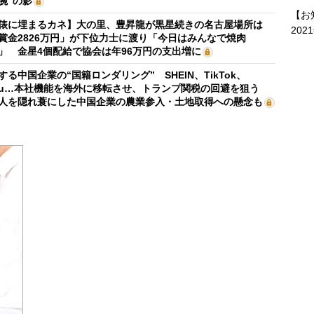
腕”の影
【お
俵に埋まるカネ】大の里、豊昇龍が黒星続きの名古屋場所は
202
賞金2826万円」が下位力士に渡り「今日はみんなで焼肉
」 金星4個配給で協会は年96万円の支出増に
する中国企業の“国籍ロンダリング” SHEIN、TikTok、
mu…本社機能を海外に移転させ、トランプ関税の回避を狙う
人を隠れ蓑にした中国企業の農業参入・土地取得への懸念も