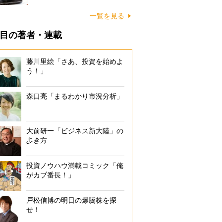
一覧を見る
目の著者・連載
藤川里絵「さあ、投資を始めよ
う！」
森口亮「まるわかり市況分析」
大前研一「ビジネス新大陸」の
歩き方
投資ノウハウ満載コミック「俺
がカブ番長！」
戸松信博の明日の爆騰株を探
せ！