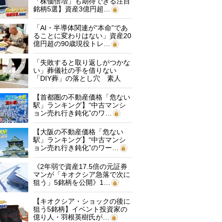
「株価倍増」も期待できる注目
銘柄5選】資産3億円超…
「AI・半導体関連が“本命”であ
ることに変わりはない」資産20
億円超の90歳現役トレ…
「失敗すると取り返しがつかな
い」葬儀社の手を借りない
「DIY葬」の落とし穴 素人
に…
【首都圏の不動産価格「危ない
駅」ランキング】“中古マンシ
ョン売れ行き鈍化”のワ…
【大阪の不動産価格「危ない
駅」ランキング】“中古マンシ
ョン売れ行き鈍化”のワー…
《2年弱で資産17.5倍の元証券
マンが「キオクシア急落で次に
狙う」5銘柄を公開》1…
【キオクシア・ショックの後に
狙う5銘柄】イベント投資家の
億り人・羽根英樹氏が…