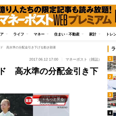
ア
ライフ
マネー
住まい・不動産
家計
トレ
ド 高水準の分配金引き下げる動き顕著
ラ
1
2017.06.12 17:00
マネーポスト（雑誌）
ド 高水準の分配金引き下
2
3
もっと見る
arrow_forward_ios
4