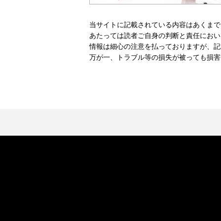
当サイトに記載されている内容はあくまで
あたっては読者ご自身の判断と責任におい
情報は細心の注意を払っておりますが、記
万が一、トラブル等の損失が被っても損害