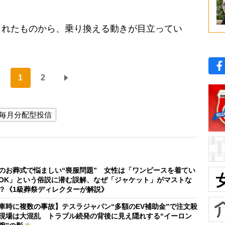
れたものから、乗り換える動きが目立ってい
1
2
毎月分配型投信
のお葬式で悩ましい“喪服問題” 女性は「ワンピースを着てい
OK」という俗説に潜む誤解、なぜ「ジャケット」がマストな
？《1級葬祭ディレクターが解説》
車時に複数の事故】テスラジャパン“多額のEV補助金”で注文殺
現場は大混乱 トラブル続発の背後に見え隠れする“イーロン