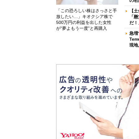
の右
「この恐ろしい株はさっさと手
【土
放したい…」キオクシア株で
「懸
500万円の利益を出した女性
だ！
が“夢よもう一度”と再購入
急増
Te
現地