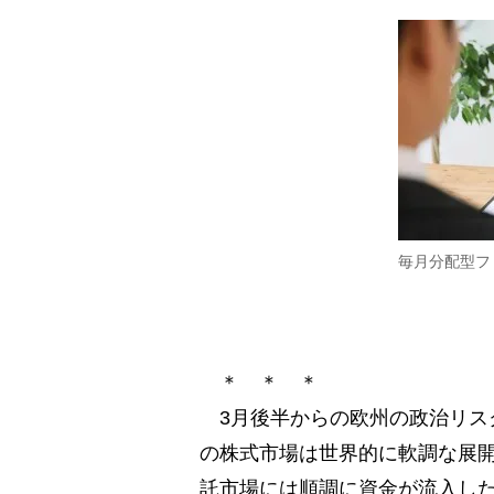
毎月分配型フ
＊ ＊ ＊
3月後半からの欧州の政治リス
の株式市場は世界的に軟調な展
託市場には順調に資金が流入し