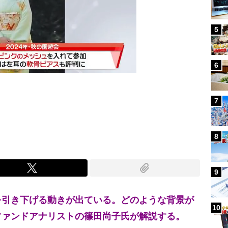
5
6
7
Mute
8
9
引き下げる動きが出ている。どのような背景が
10
ファンドアナリストの篠田尚子氏が解説する。