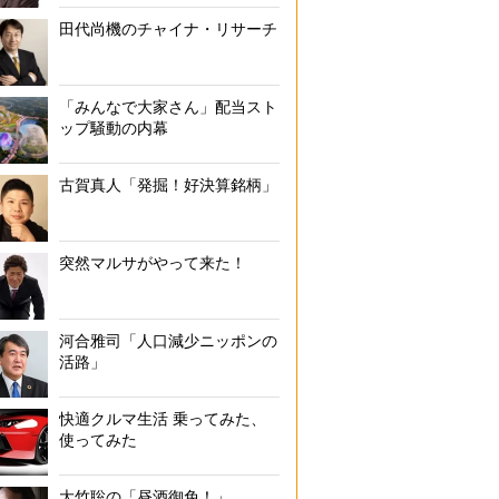
田代尚機のチャイナ・リサーチ
「みんなで大家さん」配当スト
ップ騒動の内幕
古賀真人「発掘！好決算銘柄」
突然マルサがやって来た！
河合雅司「人口減少ニッポンの
活路」
快適クルマ生活 乗ってみた、
使ってみた
大竹聡の「昼酒御免！」