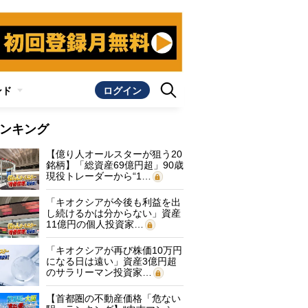
ンド
ログイン
ンキング
【億り人オールスターが狙う20
銘柄】「総資産69億円超」90歳
現役トレーダーから“1…
「キオクシアが今後も利益を出
し続けるかは分からない」資産
11億円の個人投資家…
「キオクシアが再び株価10万円
になる日は遠い」資産3億円超
のサラリーマン投資家…
【首都圏の不動産価格「危ない