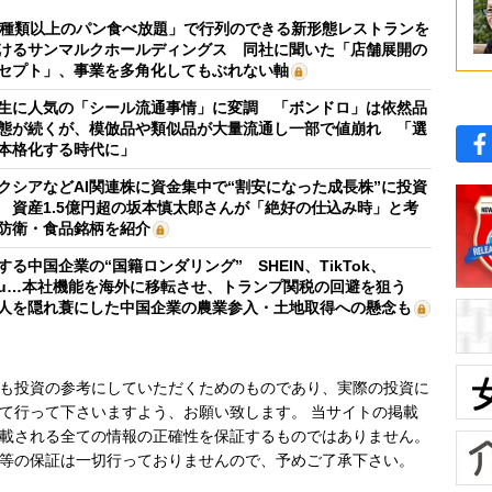
0種類以上のパン食べ放題」で行列のできる新形態レストランを
けるサンマルクホールディングス 同社に聞いた「店舗展開の
セプト」、事業を多角化してもぶれない軸
生に人気の「シール流通事情」に変調 「ボンドロ」は依然品
態が続くが、模倣品や類似品が大量流通し一部で値崩れ 「選
本格化する時代に」
クシアなどAI関連株に資金集中で“割安になった成長株”に投資
 資産1.5億円超の坂本慎太郎さんが「絶好の仕込み時」と考
防衛・食品銘柄を紹介
する中国企業の“国籍ロンダリング” SHEIN、TikTok、
mu…本社機能を海外に移転させ、トランプ関税の回避を狙う
人を隠れ蓑にした中国企業の農業参入・土地取得への懸念も
も投資の参考にしていただくためのものであり、実際の投資に
て行って下さいますよう、お願い致します。 当サイトの掲載
載される全ての情報の正確性を保証するものではありません。
等の保証は一切行っておりませんので、予めご了承下さい。