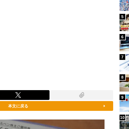
5
6
7
8
9
本文に戻る
10