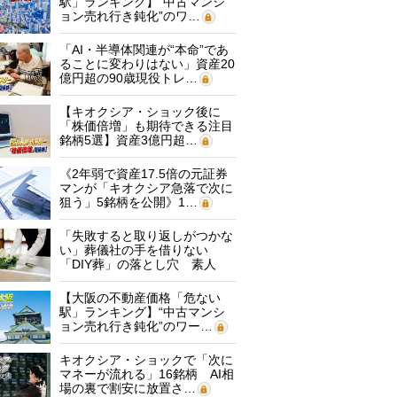
駅」ランキング】“中古マンシ
ョン売れ行き鈍化”のワ…
「AI・半導体関連が“本命”であ
ることに変わりはない」資産20
億円超の90歳現役トレ…
【キオクシア・ショック後に
「株価倍増」も期待できる注目
銘柄5選】資産3億円超…
《2年弱で資産17.5倍の元証券
マンが「キオクシア急落で次に
狙う」5銘柄を公開》1…
「失敗すると取り返しがつかな
い」葬儀社の手を借りない
「DIY葬」の落とし穴 素人
に…
【大阪の不動産価格「危ない
駅」ランキング】“中古マンシ
ョン売れ行き鈍化”のワー…
キオクシア・ショックで「次に
マネーが流れる」16銘柄 AI相
場の裏で割安に放置さ…