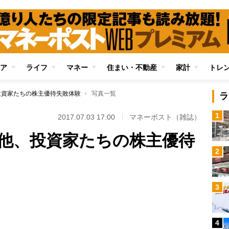
ア
ライフ
マネー
住まい・不動産
家計
トレ
投資家たちの株主優待失敗体験
写真一覧
ラ
1
2017.07.03 17:00
マネーポスト（雑誌）
」他、投資家たちの株主優待
2
3
Loaded
:
100.00%
4