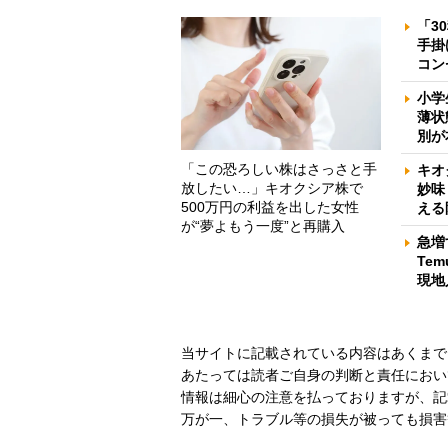
「3
手掛
コン
小学
薄状
別が
「この恐ろしい株はさっさと手
キオ
放したい…」キオクシア株で
妙味
500万円の利益を出した女性
える
が“夢よもう一度”と再購入
急増
Te
現地
当サイトに記載されている内容はあくまで
あたっては読者ご自身の判断と責任におい
情報は細心の注意を払っておりますが、記
万が一、トラブル等の損失が被っても損害