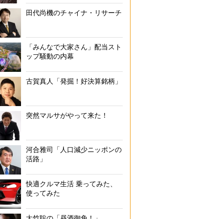
田代尚機のチャイナ・リサーチ
「みんなで大家さん」配当スト
ップ騒動の内幕
古賀真人「発掘！好決算銘柄」
突然マルサがやって来た！
河合雅司「人口減少ニッポンの
活路」
快適クルマ生活 乗ってみた、
使ってみた
大竹聡の「昼酒御免！」