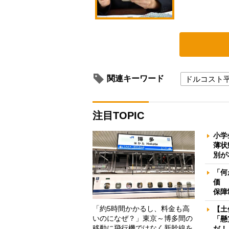
関連キーワード
ドルコスト
注目TOPIC
小学
薄状
別が
「何
価 
保障
「約5時間かかるし、料金も高
【土
いのになぜ？」東京～博多間の
「懸
移動に飛行機ではなく新幹線を
だ！