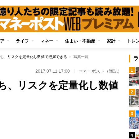
ア
ライフ
マネー
住まい・不動産
家計
トレ
ち、リスクを定量化し数値で把握できる
写真一覧
ラ
1
2017.07.11 17:00
マネーポスト（雑誌）
ち、リスクを定量化し数値
2
3
Loaded
:
100.00%
4