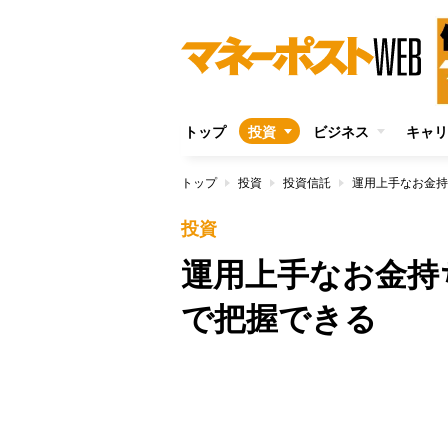
トップ
投資
ビジネス
キャリ
トップ
投資
投資信託
運用上手なお金持
投資
運用上手なお金持
で把握できる
/
Unmute