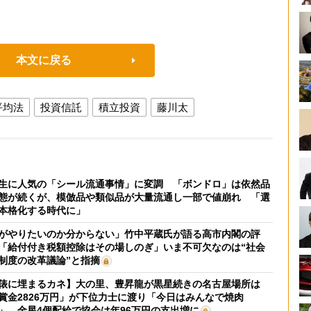
本文に戻る
平均法
投資信託
積立投資
藤川太
生に人気の「シール流通事情」に変調 「ボンドロ」は依然品
態が続くが、模倣品や類似品が大量流通し一部で値崩れ 「選
本格化する時代に」
がやりたいのか分からない」竹中平蔵氏が語る高市内閣の評
「給付付き税額控除はその場しのぎ」いま不可欠なのは“社会
制度の改革議論”と指摘
俵に埋まるカネ】大の里、豊昇龍が黒星続きの名古屋場所は
賞金2826万円」が下位力士に渡り「今日はみんなで焼肉
」 金星4個配給で協会は年96万円の支出増に