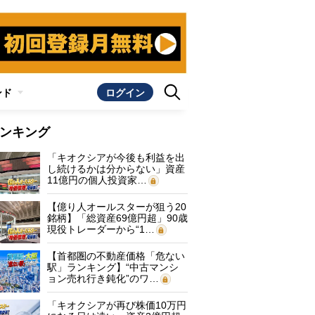
ンド
ログイン
ンキング
「キオクシアが今後も利益を出
し続けるかは分からない」資産
11億円の個人投資家…
【億り人オールスターが狙う20
銘柄】「総資産69億円超」90歳
現役トレーダーから“1…
【首都圏の不動産価格「危ない
駅」ランキング】“中古マンシ
ョン売れ行き鈍化”のワ…
「キオクシアが再び株価10万円