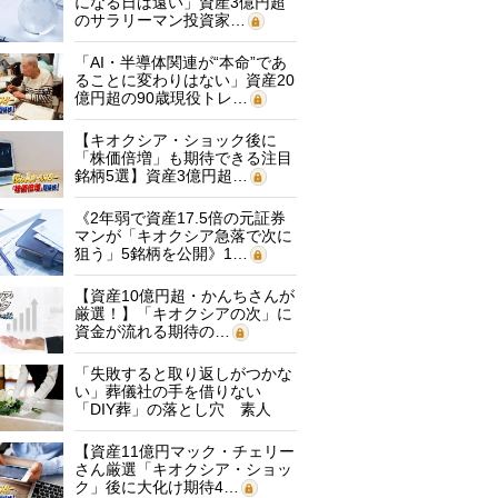
になる日は遠い」資産3億円超
のサラリーマン投資家…
「AI・半導体関連が“本命”であ
ることに変わりはない」資産20
億円超の90歳現役トレ…
【キオクシア・ショック後に
「株価倍増」も期待できる注目
銘柄5選】資産3億円超…
《2年弱で資産17.5倍の元証券
マンが「キオクシア急落で次に
狙う」5銘柄を公開》1…
【資産10億円超・かんちさんが
厳選！】「キオクシアの次」に
資金が流れる期待の…
「失敗すると取り返しがつかな
い」葬儀社の手を借りない
「DIY葬」の落とし穴 素人
に…
【資産11億円マック・チェリー
さん厳選「キオクシア・ショッ
ク」後に大化け期待4…