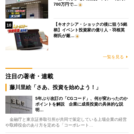
700万円で…
【キオクシア・ショックの後に狙う5銘
10
柄】イベント投資家の億り人・羽根英
樹氏が厳…
一覧を見る
注目の著者・連載
藤川里絵「さあ、投資を始めよう！」
5年ぶり改訂の「CGコード」、何が変わったのか
ポイントを解説 企業に成長投資の具体的な説
明…
金融庁と東京証券取引所が共同で策定している上場企業の経営
や取締役会のあり方を定める「コーポレート…