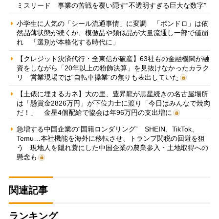
ミスリード 事業の苦戦を覆い隠す“不透明すぎる巨大な数字”
小学生に人気の「シール流通事情」に変調 「ボンドロ」は依
然品薄状態が続くが、模倣品や類似品が大量流通し一部で値崩
れ 「選別が本格化する時代に」
【クレジット決済代行・全東信が破産】63社もの金融機関が融
資をしながら「20年以上の粉飾決算」を見抜けなかったカラク
リ 営業現場では“自転車操業”の焦りも表出していた
【土俵に埋まるカネ】大の里、豊昇龍が黒星続きの名古屋場所
は「懸賞金2826万円」が下位力士に渡り「今日はみんなで焼肉
だ！」 金星4個配給で協会は年96万円の支出増に
急増する中国企業の“国籍ロンダリング” SHEIN、TikTok、
Temu…本社機能を海外に移転させ、トランプ関税の回避を狙
う 現地人を隠れ蓑にした中国企業の農業参入・土地取得への
懸念も
関連記事
ランキング