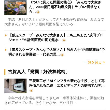
《ついに見えた問題の核心》「みんなで大家さ
ん」2000億円超不動産投資トラブル“異常なく
ら…
本誌『週刊ポスト』が追及してきた不動産投資商品「みんなで
大家さん」がいよいよ最終局面を迎えている…
【独走スクープ・みんなで大家さん】二転三転した“成田プロ
ジェクト”の計画変更の裏で起き…
【追及スクープ・みんなで大家さん】独占入手“内部議事録”で
明かされる柳瀬健一・代表の思…
一覧を見る
古賀真人「発掘！好決算銘柄」
三菱重工が「AIインフラの新たな主役」として再
評価される気運 エヌビディアとの提携でAIデ…
今年の株式市場を牽引してきたAI・半導体関連株に、調整の動
きが広がっている。そうしたなか、再び注目…