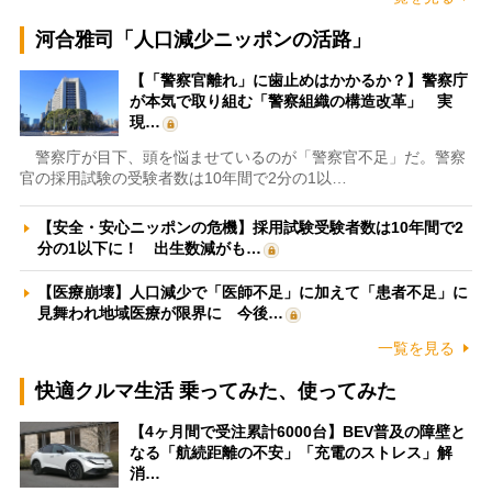
河合雅司「人口減少ニッポンの活路」
【「警察官離れ」に歯止めはかかるか？】警察庁
が本気で取り組む「警察組織の構造改革」 実
現…
警察庁が目下、頭を悩ませているのが「警察官不足」だ。警察
官の採用試験の受験者数は10年間で2分の1以…
【安全・安心ニッポンの危機】採用試験受験者数は10年間で2
分の1以下に！ 出生数減がも…
【医療崩壊】人口減少で「医師不足」に加えて「患者不足」に
見舞われ地域医療が限界に 今後…
一覧を見る
快適クルマ生活 乗ってみた、使ってみた
【4ヶ月間で受注累計6000台】BEV普及の障壁と
なる「航続距離の不安」「充電のストレス」解
消…