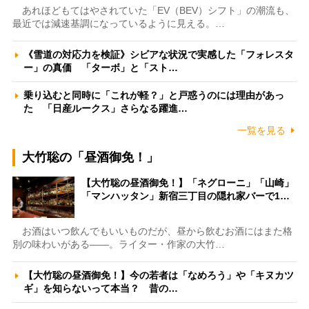
あれほどもてはやされていた「EV（BEV）シフト」の潮流も、
最近では減速基調になっているように見える。…
《雪道の対応力を検証》シビアな状況で実感した「フォレスタ
ー」の真価 「ターボ」と「スト…
乗り込むと同時に「これが軽？」と戸惑うのには理由があっ
た 「日産ルークス」さらなる躍進…
一覧を見る
大竹聡の「昼酒御免！」
【大竹聡の昼酒御免！】「ネグローニ」「山崎」
「マンハッタン」新宿三丁目の隠れ家バーで1…
お酒はいつ飲んでもいいものだが、昼から飲むお酒にはまた格
別の味わいがある――。ライター・作家の大竹…
【大竹聡の昼酒御免！】今の若者は「なめろう」や「キヌカツ
ギ」を知らないって本当？ 昔の…