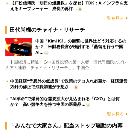
【戸松信博氏「明日の爆騰株」を探せ】TDK：AIインフラを支
えるキープレーヤー 成長の再評…
一覧を見る
田代尚機のチャイナ・リサーチ
中国「Kimi K3」の衝撃に世界はどう対応するの
か？ 米財務長官が検討する「蒸留を行う中国
AI…
中国経済に精通する中国株投資の第一人者・田代尚機氏のプレ
ミアム連載「チャイナ・リサーチ」。中国企…
中国経済“予想外の低成長”で政策のテコ入れ必至か 経済運営
方針の修正で成長加速が予想さ…
“AI革命”で爆発的な需要拡大が見込まれる「CXO」とは何
か？ 高い競争力を持つ中国の医薬品…
一覧を見る
「みんなで大家さん」配当ストップ騒動の内幕