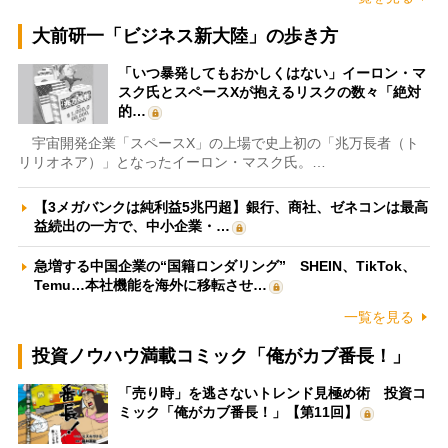
大前研一「ビジネス新大陸」の歩き方
「いつ暴発してもおかしくはない」イーロン・マ
スク氏とスペースXが抱えるリスクの数々「絶対
的…
宇宙開発企業「スペースX」の上場で史上初の「兆万長者（ト
リリオネア）」となったイーロン・マスク氏。…
【3メガバンクは純利益5兆円超】銀行、商社、ゼネコンは最高
益続出の一方で、中小企業・…
急増する中国企業の“国籍ロンダリング” SHEIN、TikTok、
Temu…本社機能を海外に移転させ…
一覧を見る
投資ノウハウ満載コミック「俺がカブ番長！」
「売り時」を逃さないトレンド見極め術 投資コ
ミック「俺がカブ番長！」【第11回】