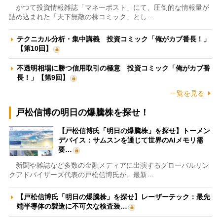
かつて投資情報雑誌「マネーポスト」にて、圧倒的な情報量が
詰め込まれた「天下無敵の株コミック」とし…
テクニカル分析・集中講義 投資コミック「俺がカブ番長！」
【第10回】
不透明相場に勝つ信用取引の極意 投資コミック「俺がカブ番
長！」【第9回】
一覧を見る
戸松信博の明日の爆騰株を探せ！
【戸松信博氏「明日の爆騰株」を探せ】トーメン
デバイス：サムスンを通じて世界のAIメモリ需
要…
新聞や雑誌など多数の金融メディアに出演するグローバルリン
クアドバイザーズ代表の戸松信博氏が、最新…
【戸松信博氏「明日の爆騰株」を探せ】レーザーテック：最先
端半導体の製造に不可欠な検査装…