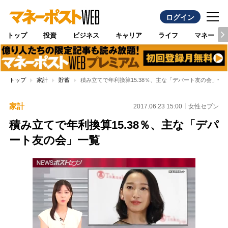
ログイン
トップ
投資
ビジネス
キャリア
ライフ
マネー
トップ
家計
貯蓄
積み立てで年利換算15.38％、主な「デパート友の会」一
家計
2017.06.23 15:00
女性セブン
積み立てで年利換算15.38％、主な「デパ
ート友の会」一覧