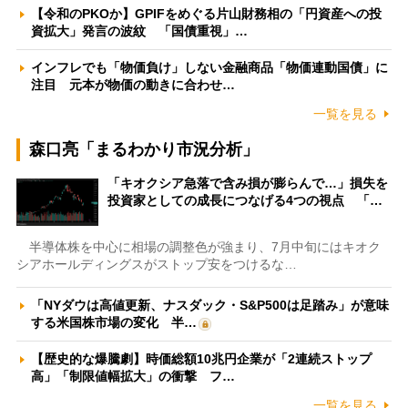
【令和のPKOか】GPIFをめぐる片山財務相の「円資産への投
資拡大」発言の波紋 「国債重視」…
インフレでも「物価負け」しない金融商品「物価連動国債」に
注目 元本が物価の動きに合わせ…
一覧を見る
森口亮「まるわかり市況分析」
「キオクシア急落で含み損が膨らんで…」損失を
投資家としての成長につなげる4つの視点 「…
半導体株を中心に相場の調整色が強まり、7月中旬にはキオク
シアホールディングスがストップ安をつけるな…
「NYダウは高値更新、ナスダック・S&P500は足踏み」が意味
する米国株市場の変化 半…
【歴史的な爆騰劇】時価総額10兆円企業が「2連続ストップ
高」「制限値幅拡大」の衝撃 フ…
一覧を見る