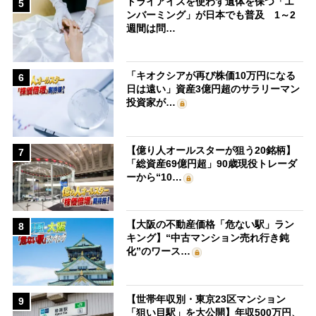
ドライアイスを使わず遺体を保つ「エ
5
ンバーミング」が日本でも普及 1～2
週間は問…
「キオクシアが再び株価10万円になる
6
日は遠い」資産3億円超のサラリーマン
投資家が…
【億り人オールスターが狙う20銘柄】
7
「総資産69億円超」90歳現役トレーダ
ーから“10…
【大阪の不動産価格「危ない駅」ラン
8
キング】“中古マンション売れ行き鈍
化”のワース…
【世帯年収別・東京23区マンション
9
「狙い目駅」を大公開】年収500万円、