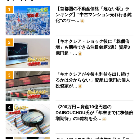
【首都圏の不動産価格「危ない駅」ラ
1
ンキング】“中古マンション売れ行き鈍
化”のワー…
【キオクシア・ショック後に「株価倍
2
増」も期待できる注目銘柄5選】資産3
億円超・…
「キオクシアが今後も利益を出し続け
3
るかは分からない」資産11億円の個人
投資家が…
《200万円→資産10億円超の
4
DAIBOUCHOU氏が「年末までに株価倍
増期待」の5銘柄を公…