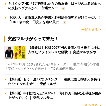
キオクシアHD「7万円割れからの急反発」は再びの上昇局面へ
の反転シグナルか？ 市場のムー…
《億り人・古賀真人氏が厳選》野村総合研究所だけじゃない！
「DX・省力化・円安」を追い風に…
一覧を見る
突然マルサがやって来た！
【最終回】1億6000万円の負債と引き換えに手に
入れたプライスレスな経験 ｜ 突然マルサがや…
2009年12月に発行された元FXトレーダー・磯貝清明氏の著書
『突然マルサがやって来た！～FXで10億円稼い…
【第9回】もう一度FXでリベンジ！ 種銭は差し押さえを免れ
た”ヒミツのお金” ｜ 突然マルサ…
【第8回】年利はなんと14.6％！ 毎日5万円超の延滞税が積み
上がっていく ｜ 突然マルサ…
一覧を見る