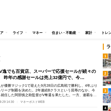
ア
ライフ
マネー
住まい・不動産
家計
トレ
ラ
1
覧
V逸でも百貨店、スーパーで応援セールが続々の
2
 昨年の感謝セールは売上32億円で、今…
が優勝マジック1で迎えた9月28日の広島戦で勝利し、4年ぶり
るリーグ制覇を決めた。2年連続Bクラスという屈辱のなか、今
3
ら就任した阿部慎之助監督がV奪還を果たした。一方、連覇を目
た岡田彰布監…
9.29 14:30
マネーポストWEB
4