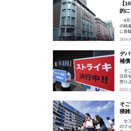
【1
的に
4月
の純
に容
混雑
2024.0
デパ
補償
そご
注目
売り
で、
2023.1
そご
猥雑
セブ
のフ