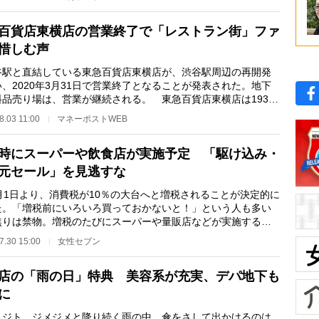
百貨店東横店の営業終了で「レストラン街」ファ
惜しむ声
駅と直結している東急百貨店東横店が、渋谷駅周辺の再開発
、2020年3月31日で営業終了となることが発表された。地下
料品売り場は、営業が継続される。 東急百貨店東横店は1934
開業。2度の増築…
8.03 11:00
マネーポストWEB
時にスーパーや飲食店が実施予定 「駆け込み・
元セール」を見逃すな
月1日より、消費税が10％の大台へと増税されることが決定的に
た。「増税前にいろいろ買っておかないと！」という人も多い
焦りは禁物。増税のたびにスーパーや量販店などが実施する大
なセールを活用…
7.30 15:00
女性セブン
店の「雨の日」特典 美容系が充実、デパ地下も
に
ジト、ジメジメと降り続く雨の中、傘をさして出かけるのは