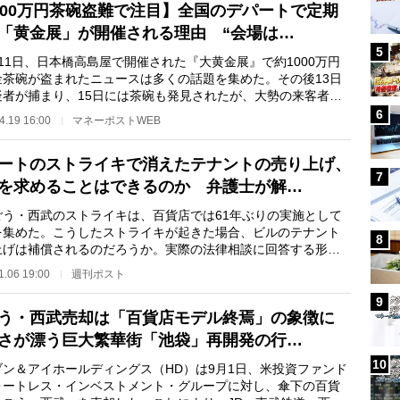
000万円茶碗盗難で注目】全国のデパートで定期
「黄金展」が開催される理由 “会場は…
5
11日、日本橋高島屋で開催された『大黄金展』で約1000万円
金茶碗が盗まれたニュースは多くの話題を集めた。その後13日
疑者が捕まり、15日には茶碗も発見されたが、大勢の来客者で
するデパートで、…
6
4.19 16:00
マネーポストWEB
ートのストライキで消えたテナントの売り上げ、
7
を求めることはできるのか 弁護士が解…
う・西武のストライキは、百貨店では61年ぶりの実施として
を集めた。こうしたストライキが起きた場合、ビルのテナント
8
上げは補償されるのだろうか。実際の法律相談に回答する形
弁護士の竹下正己…
1.06 19:00
週刊ポスト
9
う・西武売却は「百貨店モデル終焉」の象徴に
さが漂う巨大繁華街「池袋」再開発の行…
10
ン＆アイホールディングス（HD）は9月1日、米投資ファンド
ォートレス・インベストメント・グループに対し、傘下の百貨