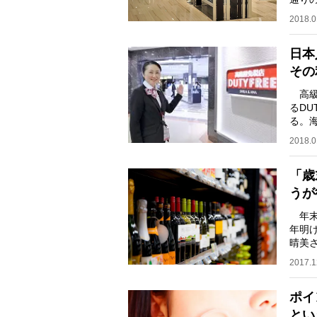
じて最
2018.0
日本
その
高級
るDU
る。
免税
2018.0
「歳
うが
年末
年明
晴美
です
2017.1
ポイ
とい