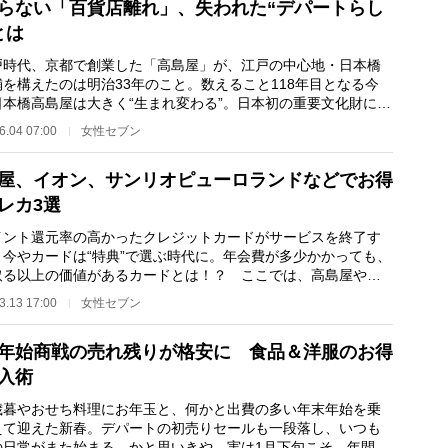
らない「百貨店離れ」、失われた“デパートらし
とは
時代、京都で創業した「高島屋」が、江戸の中心地・日本橋
舗を構えたのは明治33年のこと。数えること118年目となる今
日本橋高島屋は大きく“生まれ変わる”。日本初の重要文化財に指
れた本店はその…
6.04 07:00
女性セブン
屋、イオン、サンリオピューロランドなどでお得
レカ3選
ント還元率の高かったクレジットカードがサービスを終了す
、今やカードは“特典”で選ぶ時代に。年会費が多少かかっても、
取る以上の価値があるカードとは！？ ここでは、高島屋やイ
をよく使う人…
3.13 17:00
女性セブン
年始商戦の売れ残りが格安に 食品＆洋服のお得
入術
暮やおせち料理にお年玉と、何かと出費の多い年末年始を乗
えて迎えた新春。デパートの初売りセールも一段落し、いつも
の日常がまた始まる…かと思いきや、実は1月下旬こそ、年間通