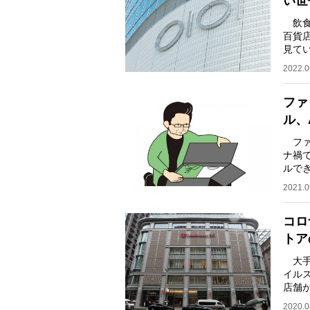
い世
飲食
百貨
見て
店業
2022.0
ファ
ル、
ファ
ナ禍
ルで
進化
2021.0
コロ
トア
大手
イル
店舗
しは
2020.0