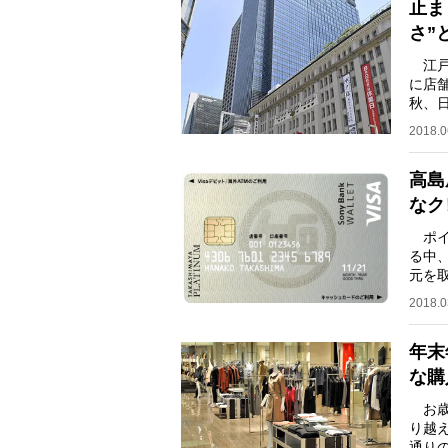
止ま
さ”
江戸
に店
秋、
定さ
2018.0
高島
なク
ポイ
る中
元を
オン
2018.0
年末
な購
お歳
り越
通り