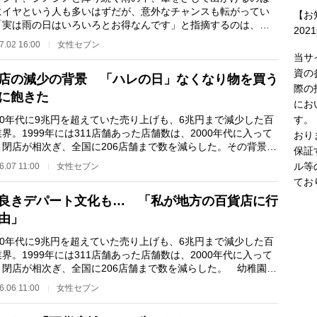
にイヤという人も多いはずだが、意外なチャンスも転がってい
【お
「実は雨の日はいろいろとお得なんです」と指摘するのは、節
202
ドバイザーの和…
7.02 16:00
女性セブン
当サ
資の
店の減少の背景 「ハレの日」なくなり物を買う
際の
に飽きた
にお
す。
90年代に9兆円を超えていた売り上げも、6兆円まで減少した百
界。1999年には311店舗あった店舗数は、2000年代に入って
おり
、閉店が相次ぎ、全国に206店舗まで数を減らした。その背景に
保証
「ハレの日」が…
ル等
6.07 11:00
女性セブン
てお
良きデパート文化も… 「私が地方の百貨店に行
由」
90年代に9兆円を超えていた売り上げも、6兆円まで減少した百
界。1999年には311店舗あった店舗数は、2000年代に入って
、閉店が相次ぎ、全国に206店舗まで数を減らした。 幼稚園の
らデパートに通…
6.06 11:00
女性セブン