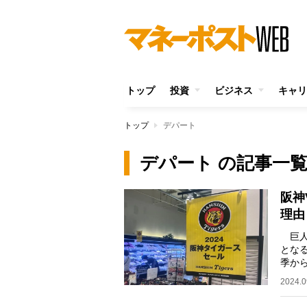
トップ
投資
ビジネス
キャリ
トップ
デパート
デパート の記事一
阪神
理由
巨人
とな
季か
指し
2024.0