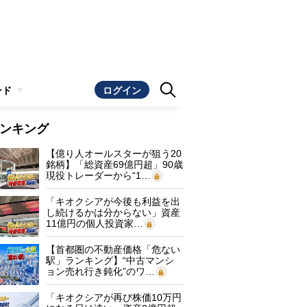
ンド
ログイン
ンキング
【億り人オールスターが狙う20
銘柄】「総資産69億円超」90歳
現役トレーダーから“1…
「キオクシアが今後も利益を出
し続けるかは分からない」資産
11億円の個人投資家…
【首都圏の不動産価格「危ない
駅」ランキング】“中古マンシ
ョン売れ行き鈍化”のワ…
「キオクシアが再び株価10万円