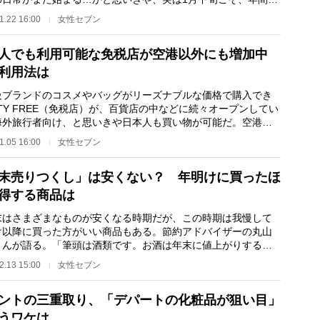
も“お買い得”…
1.22 16:00
女性セブン
人でも利用可能な免税店が空港以外にも増加中
利用法は
ブランドのコスメやバッグがリーズナブルな価格で購入でき
TY FREE（免税店）が、百貨店の中などに続々オープンしてい
海外旅行者向け、と思いきや日本人も買い物が可能だ。空港の
店とどう違うのか…
1.05 16:00
女性セブン
末売りつくし」は安くない？ 年明けに買ったほ
得する商品は
はさまざまなものが安くなる時期だが、この時期は我慢して
け以降に買った方がいい商品もある。節約アドバイザーの丸山
さんが語る。「筆頭は酒類です。お酒は年末に値上がりするの
が、シャンパン…
2.13 15:00
女性セブン
ントの三重取り、「デパートの化粧品が狙い目」
うワケは