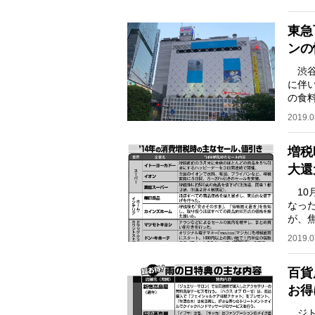
東急
ンの
渋谷
に伴い
の食
年に
2019.0
増税
大還
10
なっ
が、
規模
2019.0
百貨
お得
ジト