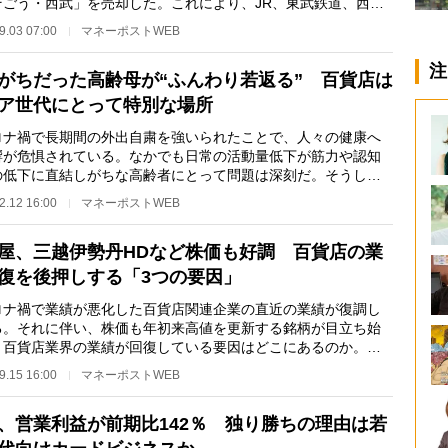
そごう・西武」を売却した。これにより、JR、東武鉄道、西武
、東京メトロの4…
9.03 07:00
マネーポストWEB
注
がちだった高齢母が“ふんわり若返る” 百貨店は
ア世代にとって特別な場所
ナ禍で長期間の外出自粛を強いられたことで、人々の健康へ
響が危惧されている。なかでも日常の活動量低下が筋力や認知
の低下に直結しがちな高齢者にとって問題は深刻だ。そうした
者が元気を取り…
2.12 16:00
マネーポストWEB
屋、三越伊勢丹HDなど株価も好調 百貨店の業
復を後押しする「3つの要因」
ナ禍で業績が悪化した百貨店関連企業の直近の業績が復調し
る。それに伴い、株価も年初来高値を更新する銘柄が目立ち始
。百貨店業界の業績が回復している要因はどこにあるのか。個
家・投資系You…
9.15 16:00
マネーポストWEB
、営業利益が前期比142％ 独り勝ちの理由は若