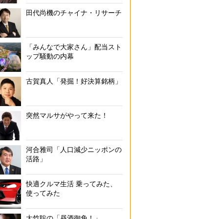
田代尚機のチャイナ・リサーチ
「みんなで大家さん」配当スト
ップ騒動の内幕
古賀真人「発掘！好決算銘柄」
突然マルサがやって来た！
河合雅司「人口減少ニッポンの
活路」
快適クルマ生活 乗ってみた、
使ってみた
大竹聡の「昼酒御免！」