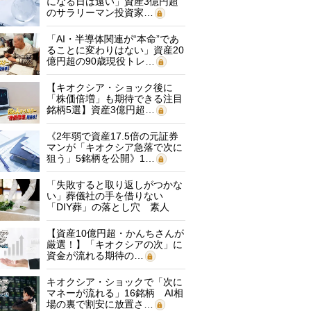
になる日は遠い」資産3億円超
のサラリーマン投資家…
「AI・半導体関連が“本命”であ
ることに変わりはない」資産20
億円超の90歳現役トレ…
【キオクシア・ショック後に
「株価倍増」も期待できる注目
銘柄5選】資産3億円超…
《2年弱で資産17.5倍の元証券
マンが「キオクシア急落で次に
狙う」5銘柄を公開》1…
「失敗すると取り返しがつかな
い」葬儀社の手を借りない
「DIY葬」の落とし穴 素人
に…
【資産10億円超・かんちさんが
厳選！】「キオクシアの次」に
資金が流れる期待の…
キオクシア・ショックで「次に
マネーが流れる」16銘柄 AI相
場の裏で割安に放置さ…