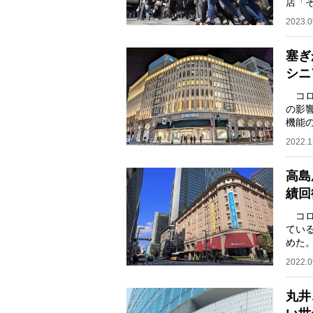
店「
鉄道
2023.0
塞ぎ
シニ
コロ
の影
機能
高齢
2022.1
高島
績回
コロ
てい
めた
人投資
2022.0
丸井