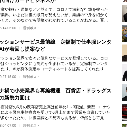
代向けカードビジネスか
業や旅行・運輸などと並んで、コロナで深刻な打撃を被った
店業界。いまだ回復の糸口が見えないが、業績の中身を細かく
いくと、そのなかでも明暗がわかれていることがわかる。百貨
界で唯一気を吐…
6.14 06:00
週刊ポスト
ッションサービス最前線 定額制で仕事服レンタ
AIが着回し提案など
ッション業界で次々と便利なサービスが登場している。コロ
ではショッピングにも制約が生まれているが、定額制でレンタ
きたり、AIが身体測定やコーディネートを提案してくれたり、
したサービスに…
9.27 15:00
週刊ポスト
ナ禍で小売業界も再編機運 百貨店・ドラッグス
の新勢力図は
百貨店の6月の既存店売上高は前年比1～3割減。新型コロナウ
スによる緊急事態宣言を受けて6月上旬まで営業を自粛していた
が多かったため、回復基調との見方もあるが、依然として見通
厳しい。「イ…
8.04 07:00
週刊ポスト