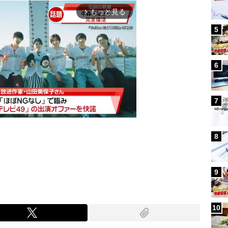
もっと見る
arrow_forward_ios
5
6
7
8
Mute
9
10