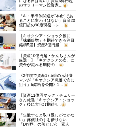
になる日は遠い」資産3億円超
のサラリーマン投資家…
「AI・半導体関連が“本命”であ
ることに変わりはない」資産20
億円超の90歳現役トレ…
【キオクシア・ショック後に
「株価倍増」も期待できる注目
銘柄5選】資産3億円超…
【資産10億円超・かんちさんが
厳選！】「キオクシアの次」に
資金が流れる期待の…
《2年弱で資産17.5倍の元証券
マンが「キオクシア急落で次に
狙う」5銘柄を公開》1…
【資産11億円マック・チェリー
さん厳選「キオクシア・ショッ
ク」後に大化け期待4…
「失敗すると取り返しがつかな
い」葬儀社の手を借りない
「DIY葬」の落とし穴 素人