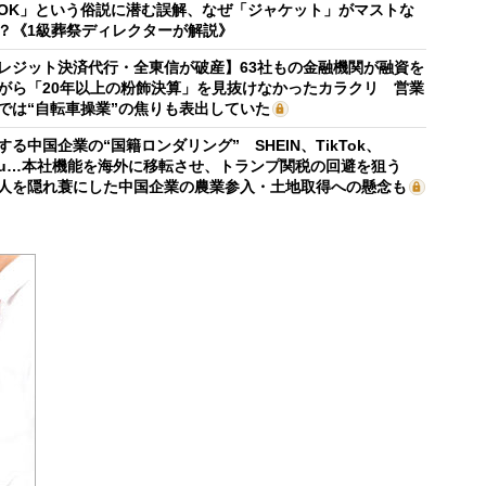
OK」という俗説に潜む誤解、なぜ「ジャケット」がマストな
？《1級葬祭ディレクターが解説》
レジット決済代行・全東信が破産】63社もの金融機関が融資を
がら「20年以上の粉飾決算」を見抜けなかったカラクリ 営業
では“自転車操業”の焦りも表出していた
する中国企業の“国籍ロンダリング” SHEIN、TikTok、
mu…本社機能を海外に移転させ、トランプ関税の回避を狙う
人を隠れ蓑にした中国企業の農業参入・土地取得への懸念も