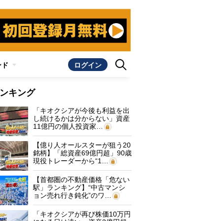
ンド
ログイン
ンキング
「キオクシアが今後も利益を出
し続けるかは分からない」資産
11億円の個人投資家…
【億り人オールスターが狙う20
銘柄】「総資産69億円超」90歳
現役トレーダーから“1…
【首都圏の不動産価格「危ない
駅」ランキング】“中古マンシ
ョン売れ行き鈍化”のワ…
「キオクシアが再び株価10万円