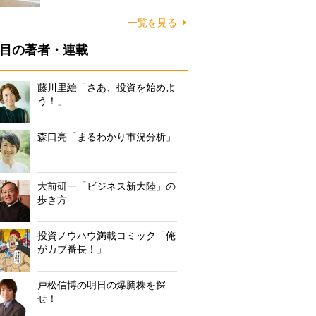
に…
一覧を見る
目の著者・連載
藤川里絵「さあ、投資を始めよ
う！」
森口亮「まるわかり市況分析」
大前研一「ビジネス新大陸」の
歩き方
投資ノウハウ満載コミック「俺
がカブ番長！」
戸松信博の明日の爆騰株を探
せ！