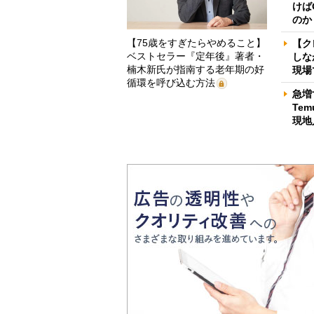
けば
のか
【75歳をすぎたらやめること】
【ク
ベストセラー『定年後』著者・
しな
楠木新氏が指南する老年期の好
現場
循環を呼び込む方法
急増
Te
現地