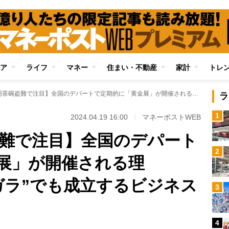
ア
ライフ
マネー
住まい・不動産
家計
トレ
【1000万円茶碗盗難で注目】全国のデパートで定期的に「黄金展」が開催される理由 “会場はガラガラ”でも成立するビジネスモデル
ラ
1
2024.04.19 16:00
マネーポストWEB
碗盗難で注目】全国のデパート
2
展」が開催される理
ガラ”でも成立するビジネス
3
4