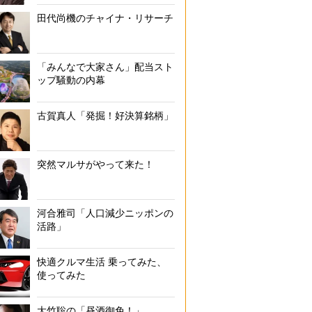
田代尚機のチャイナ・リサーチ
「みんなで大家さん」配当スト
ップ騒動の内幕
古賀真人「発掘！好決算銘柄」
突然マルサがやって来た！
河合雅司「人口減少ニッポンの
活路」
快適クルマ生活 乗ってみた、
使ってみた
大竹聡の「昼酒御免！」