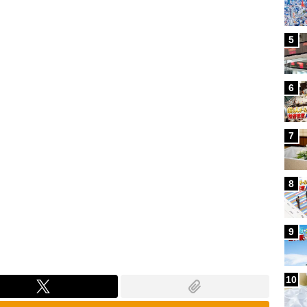
Loaded
:
87.91%
5
6
7
8
9
10