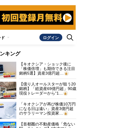
ンド
ログイン
ンキング
【キオクシア・ショック後に
「株価倍増」も期待できる注目
銘柄5選】資産3億円超…
【億り人オールスターが狙う20
銘柄】「総資産69億円超」90歳
現役トレーダーから“1…
「キオクシアが再び株価10万円
になる日は遠い」資産3億円超
のサラリーマン投資家…
【首都圏の不動産価格「危ない