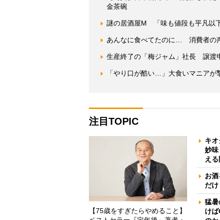
金茶碗
謎の居酒屋M 「味も値段も平凡以
あんなに食べてたのに… 消費者の
生産終了の「梅ジャム」社長 譲渡
「やり口が酷い…」大食いマニアが
注目TOPIC
キオ
妙味
える
お酒
だけ
猛暑
【75歳をすぎたらやめること】
けば