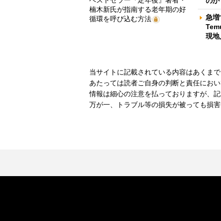
ベストセラー『定年後』著者・
のか
楠木新氏が指南する老年期の好
急増
循環を呼び込む方法
Te
現地
当サイトに記載されている内容はあくまで
あたっては読者ご自身の判断と責任におい
情報は細心の注意を払っておりますが、記
万が一、トラブル等の損失が被っても損害