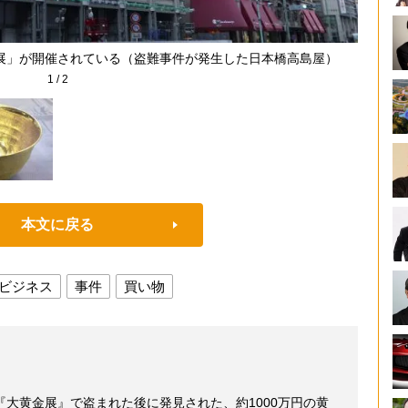
展」が開催されている（盗難事件が発生した日本橋高島屋）
日
1
/
2
本文に戻る
ビジネス
事件
買い物
大黄金展』で盗まれた後に発見された、約1000万円の黄