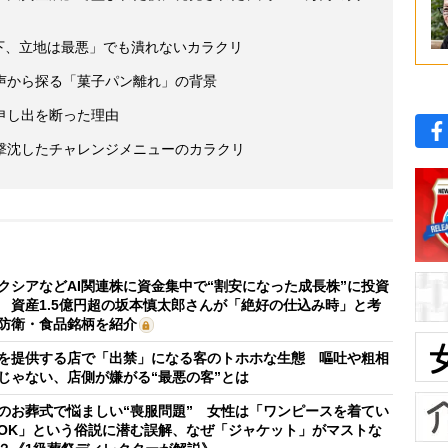
下、立地は最悪」でも潰れないカラクリ
声から探る「菓子パン離れ」の背景
申し出を断った理由
撃沈したチャレンジメニューのカラクリ
クシアなどAI関連株に資金集中で“割安になった成長株”に投資
 資産1.5億円超の坂本慎太郎さんが「絶好の仕込み時」と考
防衛・食品銘柄を紹介
を提供する店で「出禁」になる客のトホホな生態 嘔吐や粗相
じゃない、店側が嫌がる“最悪の客”とは
のお葬式で悩ましい“喪服問題” 女性は「ワンピースを着てい
OK」という俗説に潜む誤解、なぜ「ジャケット」がマストな