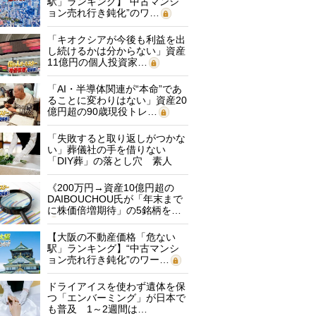
駅」ランキング】“中古マンシ
ョン売れ行き鈍化”のワ…
「キオクシアが今後も利益を出
し続けるかは分からない」資産
11億円の個人投資家…
「AI・半導体関連が“本命”であ
ることに変わりはない」資産20
億円超の90歳現役トレ…
「失敗すると取り返しがつかな
い」葬儀社の手を借りない
「DIY葬」の落とし穴 素人
に…
《200万円→資産10億円超の
DAIBOUCHOU氏が「年末まで
に株価倍増期待」の5銘柄を…
【大阪の不動産価格「危ない
駅」ランキング】“中古マンシ
ョン売れ行き鈍化”のワー…
ドライアイスを使わず遺体を保
つ「エンバーミング」が日本で
も普及 1～2週間は…