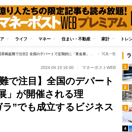
ア
ライフ
マネー
住まい・不動産
家計
トレ
【1000万円茶碗盗難で注目】全国のデパートで定期的に「黄金展」が開催される理由 “会場はガラガラ”でも成立するビジネスモデル
写真一覧
ラ
1
2024.04.19 16:00
マネーポストWEB
碗盗難で注目】全国のデパート
2
展」が開催される理
ガラ”でも成立するビジネス
3
4