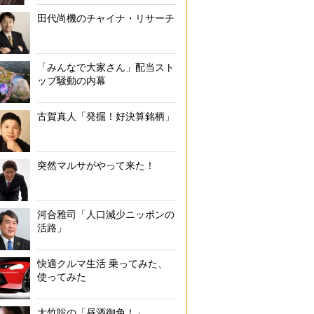
田代尚機のチャイナ・リサーチ
本橋高島屋で開催された『大黄金展』で盗まれた後に発見された、約10
「みんなで大家さん」配当スト
ップ騒動の内幕
古賀真人「発掘！好決算銘柄」
突然マルサがやって来た！
河合雅司「人口減少ニッポンの
活路」
快適クルマ生活 乗ってみた、
使ってみた
大竹聡の「昼酒御免！」