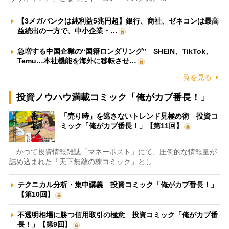
【3メガバンクは純利益5兆円超】銀行、商社、ゼネコンは最高
益続出の一方で、中小企業・…
急増する中国企業の“国籍ロンダリング” SHEIN、TikTok、
Temu…本社機能を海外に移転させ…
一覧を見る
投資ノウハウ満載コミック「俺がカブ番長！」
「売り時」を逃さないトレンド見極め術 投資コ
ミック「俺がカブ番長！」【第11回】
かつて投資情報雑誌「マネーポスト」にて、圧倒的な情報量が
詰め込まれた「天下無敵の株コミック」とし…
テクニカル分析・集中講義 投資コミック「俺がカブ番長！」
【第10回】
不透明相場に勝つ信用取引の極意 投資コミック「俺がカブ番
長！」【第9回】