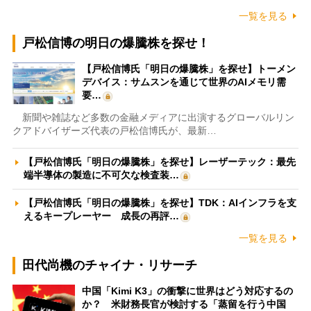
一覧を見る
戸松信博の明日の爆騰株を探せ！
【戸松信博氏「明日の爆騰株」を探せ】トーメン
デバイス：サムスンを通じて世界のAIメモリ需
要…
新聞や雑誌など多数の金融メディアに出演するグローバルリン
クアドバイザーズ代表の戸松信博氏が、最新…
【戸松信博氏「明日の爆騰株」を探せ】レーザーテック：最先
端半導体の製造に不可欠な検査装…
【戸松信博氏「明日の爆騰株」を探せ】TDK：AIインフラを支
えるキープレーヤー 成長の再評…
一覧を見る
田代尚機のチャイナ・リサーチ
中国「Kimi K3」の衝撃に世界はどう対応するの
か？ 米財務長官が検討する「蒸留を行う中国