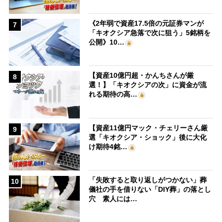
《2年弱で資産17.5倍の元証券マンが
7
「キオクシア急落で次に狙う」5銘柄を
公開》10…
【資産10億円超・かんちさんが厳
8
選！】「キオクシアの次」に資金が流
れる期待の高…
【資産11億円マック・チェリーさん厳
9
選「キオクシア・ショック」後に大化
け期待4銘…
「失敗すると取り返しがつかない」葬
10
儀社の手を借りない「DIY葬」の落とし
穴 素人には…