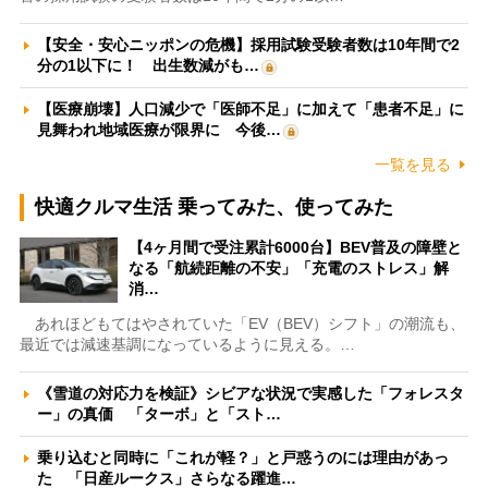
【安全・安心ニッポンの危機】採用試験受験者数は10年間で2
分の1以下に！ 出生数減がも…
【医療崩壊】人口減少で「医師不足」に加えて「患者不足」に
見舞われ地域医療が限界に 今後…
一覧を見る
快適クルマ生活 乗ってみた、使ってみた
【4ヶ月間で受注累計6000台】BEV普及の障壁と
なる「航続距離の不安」「充電のストレス」解
消…
あれほどもてはやされていた「EV（BEV）シフト」の潮流も、
最近では減速基調になっているように見える。…
《雪道の対応力を検証》シビアな状況で実感した「フォレスタ
ー」の真価 「ターボ」と「スト…
乗り込むと同時に「これが軽？」と戸惑うのには理由があっ
た 「日産ルークス」さらなる躍進…