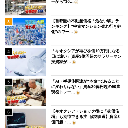
ーから“10…
【首都圏の不動産価格「危ない駅」ラ
3
ンキング】“中古マンション売れ行き鈍
化”のワー…
「キオクシアが再び株価10万円になる
4
日は遠い」資産3億円超のサラリーマン
投資家が…
「AI・半導体関連が“本命”であること
5
に変わりはない」資産20億円超の90歳
現役トレー…
【キオクシア・ショック後に「株価倍
6
増」も期待できる注目銘柄5選】資産3
億円超・…