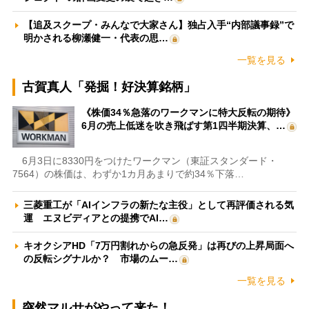
【追及スクープ・みんなで大家さん】独占入手“内部議事録”で
明かされる柳瀬健一・代表の思…
一覧を見る
古賀真人「発掘！好決算銘柄」
《株価34％急落のワークマンに特大反転の期待》
6月の売上低迷を吹き飛ばす第1四半期決算、…
6月3日に8330円をつけたワークマン（東証スタンダード・
7564）の株価は、わずか1カ月あまりで約34％下落…
三菱重工が「AIインフラの新たな主役」として再評価される気
運 エヌビディアとの提携でAI…
キオクシアHD「7万円割れからの急反発」は再びの上昇局面へ
の反転シグナルか？ 市場のムー…
一覧を見る
突然マルサがやって来た！