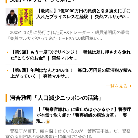
【最終回】1億6000万円の負債と引き換えに手に
入れたプライスレスな経験 ｜ 突然マルサがや…
2009年12月に発行された元FXトレーダー・磯貝清明氏の著書
『突然マルサがやって来た！～FXで10億円稼い…
【第9回】もう一度FXでリベンジ！ 種銭は差し押さえを免れ
た”ヒミツのお金” ｜ 突然マルサ…
【第8回】年利はなんと14.6％！ 毎日5万円超の延滞税が積み
上がっていく ｜ 突然マルサ…
一覧を見る
河合雅司「人口減少ニッポンの活路」
【「警察官離れ」に歯止めはかかるか？】警察庁
が本気で取り組む「警察組織の構造改革」 実
現…
警察庁が目下、頭を悩ませているのが「警察官不足」だ。警察
官の採用試験の受験者数は10年間で2分の1以…