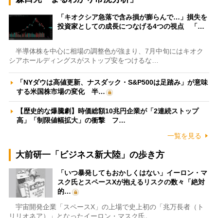
「キオクシア急落で含み損が膨らんで…」損失を
投資家としての成長につなげる4つの視点 「…
半導体株を中心に相場の調整色が強まり、7月中旬にはキオク
シアホールディングスがストップ安をつけるな…
「NYダウは高値更新、ナスダック・S&P500は足踏み」が意味
する米国株市場の変化 半…
【歴史的な爆騰劇】時価総額10兆円企業が「2連続ストップ
高」「制限値幅拡大」の衝撃 フ…
一覧を見る
大前研一「ビジネス新大陸」の歩き方
「いつ暴発してもおかしくはない」イーロン・マ
スク氏とスペースXが抱えるリスクの数々「絶対
的…
宇宙開発企業「スペースX」の上場で史上初の「兆万長者（ト
リリオネア）」となったイーロン・マスク氏。…