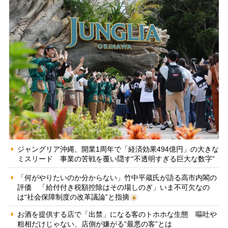
ジャングリア沖縄、開業1周年で「経済効果494億円」の大きな
ミスリード 事業の苦戦を覆い隠す“不透明すぎる巨大な数字”
「何がやりたいのか分からない」竹中平蔵氏が語る高市内閣の
評価 「給付付き税額控除はその場しのぎ」いま不可欠なの
は“社会保障制度の改革議論”と指摘
お酒を提供する店で「出禁」になる客のトホホな生態 嘔吐や
粗相だけじゃない、店側が嫌がる“最悪の客”とは