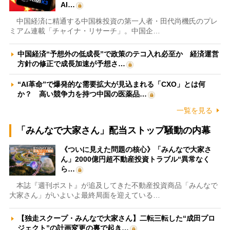
AI…
中国経済に精通する中国株投資の第一人者・田代尚機氏のプレ
ミアム連載「チャイナ・リサーチ」。中国企…
中国経済“予想外の低成長”で政策のテコ入れ必至か 経済運営
方針の修正で成長加速が予想さ…
“AI革命”で爆発的な需要拡大が見込まれる「CXO」とは何
か？ 高い競争力を持つ中国の医薬品…
一覧を見る
「みんなで大家さん」配当ストップ騒動の内幕
《ついに見えた問題の核心》「みんなで大家さ
ん」2000億円超不動産投資トラブル“異常なく
ら…
本誌『週刊ポスト』が追及してきた不動産投資商品「みんなで
大家さん」がいよいよ最終局面を迎えている…
【独走スクープ・みんなで大家さん】二転三転した“成田プロ
ジェクト”の計画変更の裏で起き…