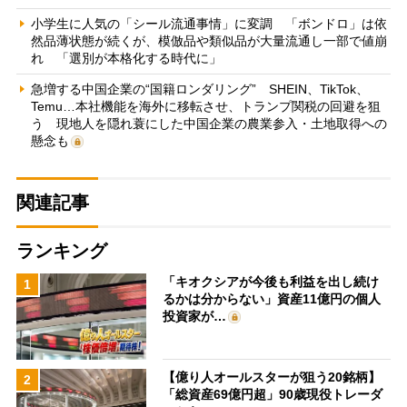
小学生に人気の「シール流通事情」に変調 「ボンドロ」は依
然品薄状態が続くが、模倣品や類似品が大量流通し一部で値崩
れ 「選別が本格化する時代に」
急増する中国企業の“国籍ロンダリング” SHEIN、TikTok、
Temu…本社機能を海外に移転させ、トランプ関税の回避を狙
う 現地人を隠れ蓑にした中国企業の農業参入・土地取得への
懸念も
関連記事
ランキング
「キオクシアが今後も利益を出し続け
1
るかは分からない」資産11億円の個人
投資家が…
【億り人オールスターが狙う20銘柄】
2
「総資産69億円超」90歳現役トレーダ