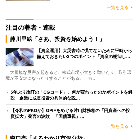
一覧を見る
注目の著者・連載
藤川里絵「さあ、投資を始めよう！」
【資産運用】大災害時に慌てないために平時から
備えておきたい3つのポイント「資産の棚卸し…
大規模な災害が起きると、株式市場が大きく動いたり、取引環
境が不安定になったりすることがある。一方…
5年ぶり改訂の「CGコード」、何が変わったのかポイントを解
説 企業に成長投資の具体的な説…
【令和のPKOか】GPIFをめぐる片山財務相の「円資産への投
資拡大」発言の波紋 「国債重視」…
一覧を見る
森口亮「まるわかり市況分析」