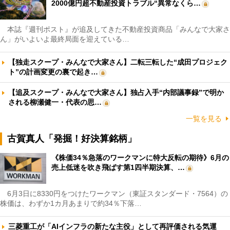
2000億円超不動産投資トラブル“異常なくら…
本誌『週刊ポスト』が追及してきた不動産投資商品「みんなで大家さ
ん」がいよいよ最終局面を迎えている…
【独走スクープ・みんなで大家さん】二転三転した“成田プロジェク
ト”の計画変更の裏で起き…
【追及スクープ・みんなで大家さん】独占入手“内部議事録”で明か
される柳瀬健一・代表の思…
一覧を見る
古賀真人「発掘！好決算銘柄」
《株価34％急落のワークマンに特大反転の期待》6月の
売上低迷を吹き飛ばす第1四半期決算、…
6月3日に8330円をつけたワークマン（東証スタンダード・7564）の
株価は、わずか1カ月あまりで約34％下落…
三菱重工が「AIインフラの新たな主役」として再評価される気運