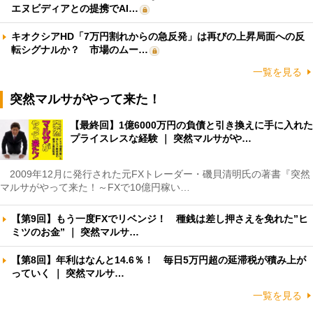
エヌビディアとの提携でAI…
キオクシアHD「7万円割れからの急反発」は再びの上昇局面への反
転シグナルか？ 市場のムー…
一覧を見る
突然マルサがやって来た！
【最終回】1億6000万円の負債と引き換えに手に入れた
プライスレスな経験 ｜ 突然マルサがや…
2009年12月に発行された元FXトレーダー・磯貝清明氏の著書『突然
マルサがやって来た！～FXで10億円稼い…
【第9回】もう一度FXでリベンジ！ 種銭は差し押さえを免れた”ヒ
ミツのお金” ｜ 突然マルサ…
【第8回】年利はなんと14.6％！ 毎日5万円超の延滞税が積み上が
っていく ｜ 突然マルサ…
一覧を見る