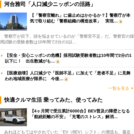
河合雅司「人口減少ニッポンの活路」
【「警察官離れ」に歯止めはかかるか？】警察庁が本
気で取り組む「警察組織の構造改革」 実現…
警察庁が目下、頭を悩ませているのが「警察官不足」だ。警察官の採
用試験の受験者数は10年間で2分の1以…
【安全・安心ニッポンの危機】採用試験受験者数は10年間で2分の1
以下に！ 出生数減がも…
【医療崩壊】人口減少で「医師不足」に加えて「患者不足」に見舞
われ地域医療が限界に 今後…
一覧を見る
快適クルマ生活 乗ってみた、使ってみた
【4ヶ月間で受注累計6000台】BEV普及の障壁となる
「航続距離の不安」「充電のストレス」解消…
あれほどもてはやされていた「EV（BEV）シフト」の潮流も、最近