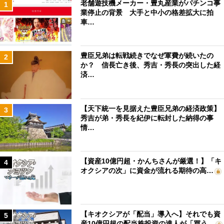
老舗遊技機メーカー・豊丸産業がパチンコ事
1
業停止の背景 大手と中小の格差拡大に拍
車…
豊臣兄弟は転戦続きでなぜ軍費が続いたの
2
か？ 信長亡き後、秀吉・秀長の突出した経
済…
【天下統一を見据えた豊臣兄弟の経済政策】
3
秀吉が弟・秀長を紀伊に転封した納得の事
情…
【資産10億円超・かんちさんが厳選！】「キ
4
オクシアの次」に資金が流れる期待の高…
【キオクシアが「配当」導入へ】それでも資
5
産10億円超の配当株投資の達人が「買う…