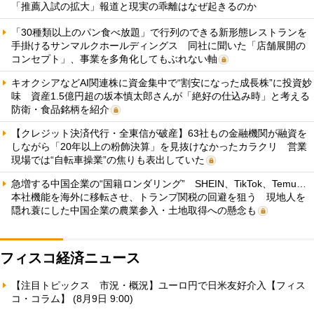
「推薦入試の拡大」報道と現実の乖離はなぜ起きるのか
「30種類以上のパン食べ放題」で行列のできる新形態レストランを
手掛けるサンマルクホールディングス 同社に聞いた「店舗展開の
コンセプト」、事業を多角化してもぶれない軸
キオクシアなどAI関連株に資金集中で“割安になった成長株”に投資妙
味 資産1.5億円超の坂本慎太郎さんが「絶好の仕込み時」と考える
防衛・食品銘柄を紹介
【クレジット決済代行・全東信が破産】63社もの金融機関が融資を
しながら「20年以上の粉飾決算」を見抜けなかったカラクリ 営業
現場では“自転車操業”の焦りも表出していた
急増する中国企業の“国籍ロンダリング” SHEIN、TikTok、Temu…
本社機能を海外に移転させ、トランプ関税の回避を狙う 現地人を
隠れ蓑にした中国企業の農業参入・土地取得への懸念も
フィスコ経済ニュース
【注目トピックス 市況・概況】ユーロ円で日米友好介入【フィス
コ・コラム】 (8月9日 9:00)