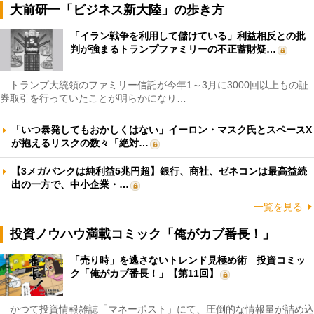
大前研一「ビジネス新大陸」の歩き方
「イラン戦争を利用して儲けている」利益相反との批
判が強まるトランプファミリーの不正蓄財疑…
トランプ大統領のファミリー信託が今年1～3月に3000回以上もの証
券取引を行っていたことが明らかになり…
「いつ暴発してもおかしくはない」イーロン・マスク氏とスペースX
が抱えるリスクの数々「絶対…
【3メガバンクは純利益5兆円超】銀行、商社、ゼネコンは最高益続
出の一方で、中小企業・…
一覧を見る
投資ノウハウ満載コミック「俺がカブ番長！」
「売り時」を逃さないトレンド見極め術 投資コミッ
ク「俺がカブ番長！」【第11回】
かつて投資情報雑誌「マネーポスト」にて、圧倒的な情報量が詰め込