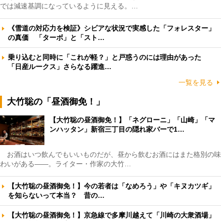
では減速基調になっているように見える。…
《雪道の対応力を検証》シビアな状況で実感した「フォレスター」
の真価 「ターボ」と「スト…
乗り込むと同時に「これが軽？」と戸惑うのには理由があった
「日産ルークス」さらなる躍進…
一覧を見る
大竹聡の「昼酒御免！」
【大竹聡の昼酒御免！】「ネグローニ」「山崎」「マ
ンハッタン」新宿三丁目の隠れ家バーで1…
お酒はいつ飲んでもいいものだが、昼から飲むお酒にはまた格別の味
わいがある――。ライター・作家の大竹…
【大竹聡の昼酒御免！】今の若者は「なめろう」や「キヌカツギ」
を知らないって本当？ 昔の…
【大竹聡の昼酒御免！】京急線で多摩川越えて「川崎の大衆酒場」