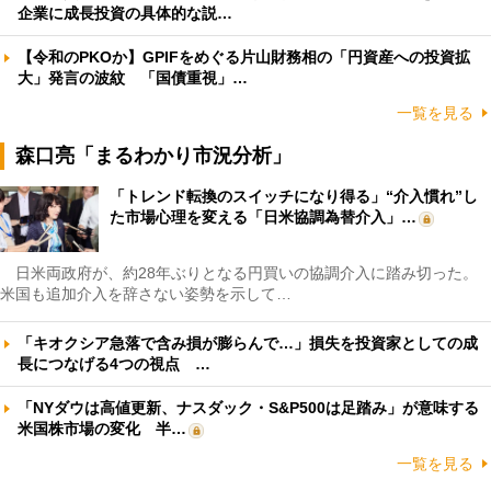
企業に成長投資の具体的な説…
【令和のPKOか】GPIFをめぐる片山財務相の「円資産への投資拡
大」発言の波紋 「国債重視」…
一覧を見る
森口亮「まるわかり市況分析」
「トレンド転換のスイッチになり得る」“介入慣れ”し
た市場心理を変える「日米協調為替介入」…
日米両政府が、約28年ぶりとなる円買いの協調介入に踏み切った。
米国も追加介入を辞さない姿勢を示して…
「キオクシア急落で含み損が膨らんで…」損失を投資家としての成
長につなげる4つの視点 …
「NYダウは高値更新、ナスダック・S&P500は足踏み」が意味する
米国株市場の変化 半…
一覧を見る