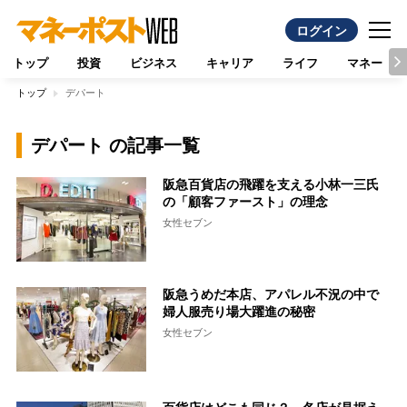
ログイン
トップ
投資
ビジネス
キャリア
ライフ
マネー
トップ
デパート
デパート の記事一覧
阪急百貨店の飛躍を支える小林一三氏
の「顧客ファースト」の理念
女性セブン
阪急うめだ本店、アパレル不況の中で
婦人服売り場大躍進の秘密
女性セブン