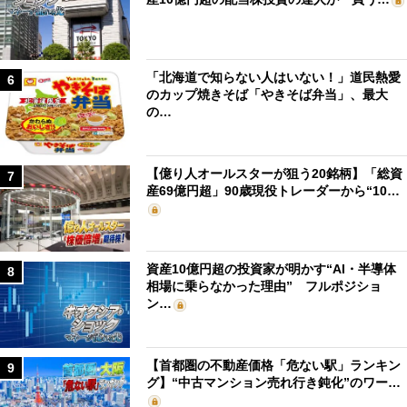
「北海道で知らない人はいない！」道民熱愛
6
のカップ焼きそば「やきそば弁当」、最大
の…
【億り人オールスターが狙う20銘柄】「総資
7
産69億円超」90歳現役トレーダーから“10…
資産10億円超の投資家が明かす“AI・半導体
8
相場に乗らなかった理由” フルポジショ
ン…
【首都圏の不動産価格「危ない駅」ランキン
9
グ】“中古マンション売れ行き鈍化”のワー…