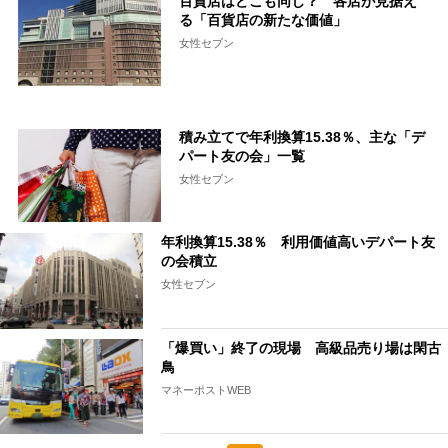
百貨店はどこも同じ？ 各店が見据え
る「百貨店の新たな価値」
女性セブン
積み立てで年利換算15.38％、主な「デ
パート友の会」一覧
女性セブン
年利換算15.38％ 利用価値高いデパート友
の会積立
女性セブン
「爆買い」終了の現場 高級品売り場は閑古
鳥
マネーポストWEB