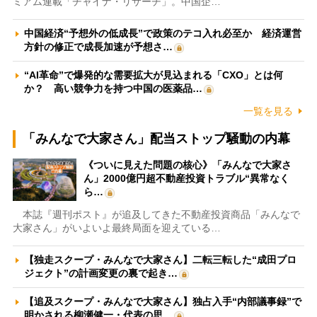
ミアム連載「チャイナ・リサーチ」。中国企…
中国経済“予想外の低成長”で政策のテコ入れ必至か 経済運営
方針の修正で成長加速が予想さ…
“AI革命”で爆発的な需要拡大が見込まれる「CXO」とは何
か？ 高い競争力を持つ中国の医薬品…
一覧を見る
「みんなで大家さん」配当ストップ騒動の内幕
《ついに見えた問題の核心》「みんなで大家さ
ん」2000億円超不動産投資トラブル“異常なく
ら…
本誌『週刊ポスト』が追及してきた不動産投資商品「みんなで
大家さん」がいよいよ最終局面を迎えている…
【独走スクープ・みんなで大家さん】二転三転した“成田プロ
ジェクト”の計画変更の裏で起き…
【追及スクープ・みんなで大家さん】独占入手“内部議事録”で
明かされる柳瀬健一・代表の思…