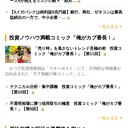
ースXが抱えるリスクの数々「絶対…
【3メガバンクは純利益5兆円超】銀行、商社、ゼネコンは最高
益続出の一方で、中小企業・…
一覧を見る
投資ノウハウ満載コミック「俺がカブ番長！」
「売り時」を逃さないトレンド見極め術 投資コ
ミック「俺がカブ番長！」【第11回】
かつて投資情報雑誌「マネーポスト」にて、圧倒的な情報量が
詰め込まれた「天下無敵の株コミック」とし…
テクニカル分析・集中講義 投資コミック「俺がカブ番長！」
【第10回】
不透明相場に勝つ信用取引の極意 投資コミック「俺がカブ番
長！」【第9回】
一覧を見る