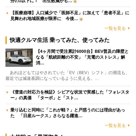
分の1以下に！ 出生数減がも…
【医療崩壊】人口減少で「医師不足」に加えて「患者不足」に
見舞われ地域医療が限界に 今後…
一覧を見る
快適クルマ生活 乗ってみた、使ってみた
【4ヶ月間で受注累計6000台】BEV普及の障壁と
なる「航続距離の不安」「充電のストレス」解
消…
あれほどもてはやされていた「EV（BEV）シフト」の潮流も、
最近では減速基調になっているように見える。…
《雪道の対応力を検証》シビアな状況で実感した「フォレスタ
ー」の真価 「ターボ」と「スト…
乗り込むと同時に「これが軽？」と戸惑うのには理由があっ
た 「日産ルークス」さらなる躍進…
一覧を見る