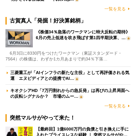
一覧を見る
古賀真人「発掘！好決算銘柄」
《株価34％急落のワークマンに特大反転の期待》
6月の売上低迷を吹き飛ばす第1四半期決算、…
6月3日に8330円をつけたワークマン（東証スタンダード・
7564）の株価は、わずか1カ月あまりで約34％下落…
三菱重工が「AIインフラの新たな主役」として再評価される気
運 エヌビディアとの提携でAI…
キオクシアHD「7万円割れからの急反発」は再びの上昇局面へ
の反転シグナルか？ 市場のムー…
一覧を見る
突然マルサがやって来た！
【最終回】1億6000万円の負債と引き換えに手に
入れたプライスレスな経験 ｜ 突然マルサがや…