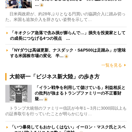
…
日米両政府が、約28年ぶりとなる円買いの協調介入に踏み切っ
た。米国も追加介入を辞さない姿勢を示して…
「キオクシア急落で含み損が膨らんで…」損失を投資家として
の成長につなげる4つの視点 …
「NYダウは高値更新、ナスダック・S&P500は足踏み」が意味
する米国株市場の変化 半…
一覧を見る
大前研一「ビジネス新大陸」の歩き方
「イラン戦争を利用して儲けている」利益相反と
の批判が強まるトランプファミリーの不正蓄財
疑…
トランプ大統領のファミリー信託が今年1～3月に3000回以上も
の証券取引を行っていたことが明らかになり…
「いつ暴発してもおかしくはない」イーロン・マスク氏とスペ