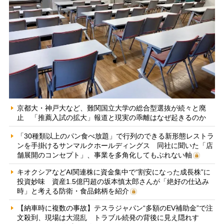
京都大・神戸大など、難関国立大学の総合型選抜が続々と廃
止 「推薦入試の拡大」報道と現実の乖離はなぜ起きるのか
「30種類以上のパン食べ放題」で行列のできる新形態レストラ
ンを手掛けるサンマルクホールディングス 同社に聞いた「店
舗展開のコンセプト」、事業を多角化してもぶれない軸
キオクシアなどAI関連株に資金集中で“割安になった成長株”に
投資妙味 資産1.5億円超の坂本慎太郎さんが「絶好の仕込み
時」と考える防衛・食品銘柄を紹介
【納車時に複数の事故】テスラジャパン“多額のEV補助金”で注
文殺到、現場は大混乱 トラブル続発の背後に見え隠れす