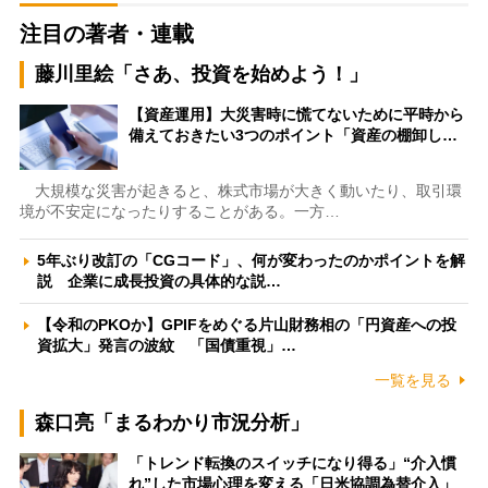
注目の著者・連載
藤川里絵「さあ、投資を始めよう！」
【資産運用】大災害時に慌てないために平時から
備えておきたい3つのポイント「資産の棚卸し…
大規模な災害が起きると、株式市場が大きく動いたり、取引環
境が不安定になったりすることがある。一方…
5年ぶり改訂の「CGコード」、何が変わったのかポイントを解
説 企業に成長投資の具体的な説…
【令和のPKOか】GPIFをめぐる片山財務相の「円資産への投
資拡大」発言の波紋 「国債重視」…
一覧を見る
森口亮「まるわかり市況分析」
「トレンド転換のスイッチになり得る」“介入慣
れ”した市場心理を変える「日米協調為替介入」