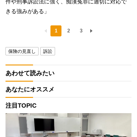
件や刑事訴訟法に強く、痴漢冤罪に適切に対応で
きる強みがある」
1
2
3
保険の見直し
訴訟
あわせて読みたい
あなたにオススメ
注目TOPIC