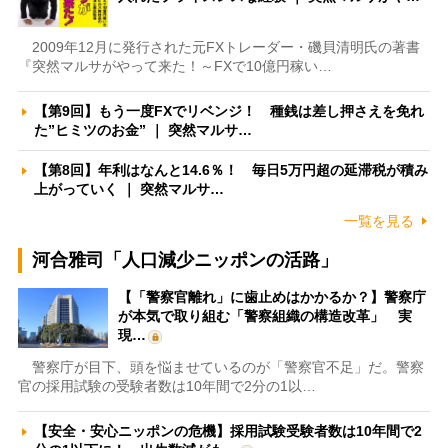
2009年12月に発行された元FXトレーダー・磯貝清明氏の著書
『突然マルサがやって来た！～FXで10億円稼い…
【第9回】もう一度FXでリベンジ！ 種銭は差し押さえを免れ
た”ヒミツのお金” ｜ 突然マルサ…
【第8回】年利はなんと14.6％！ 毎日5万円超の延滞税が積み
上がっていく ｜ 突然マルサ…
一覧を見る
河合雅司「人口減少ニッポンの活路」
【「警察官離れ」に歯止めはかかるか？】警察庁
が本気で取り組む「警察組織の構造改革」 実
現…
警察庁が目下、頭を悩ませているのが「警察官不足」だ。警察
官の採用試験の受験者数は10年間で2分の1以…
【安全・安心ニッポンの危機】採用試験受験者数は10年間で2