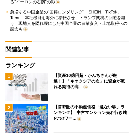
る“イーロンの右腕”の影
急増する中国企業の“国籍ロンダリング” SHEIN、TikTok、
Temu…本社機能を海外に移転させ、トランプ関税の回避を狙
う 現地人を隠れ蓑にした中国企業の農業参入・土地取得への
懸念も
関連記事
ランキング
【資産10億円超・かんちさんが厳
1
選！】「キオクシアの次」に資金が流
れる期待の高…
【首都圏の不動産価格「危ない駅」ラ
2
ンキング】“中古マンション売れ行き鈍
化”のワー…