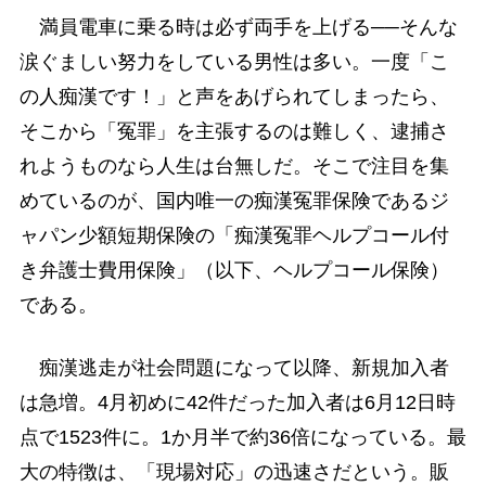
満員電車に乗る時は必ず両手を上げる──そんな
涙ぐましい努力をしている男性は多い。一度「こ
の人痴漢です！」と声をあげられてしまったら、
そこから「冤罪」を主張するのは難しく、逮捕さ
れようものなら人生は台無しだ。そこで注目を集
めているのが、国内唯一の痴漢冤罪保険であるジ
ャパン少額短期保険の「痴漢冤罪ヘルプコール付
き弁護士費用保険」（以下、ヘルプコール保険）
である。
痴漢逃走が社会問題になって以降、新規加入者
は急増。4月初めに42件だった加入者は6月12日時
点で1523件に。1か月半で約36倍になっている。最
大の特徴は、「現場対応」の迅速さだという。販