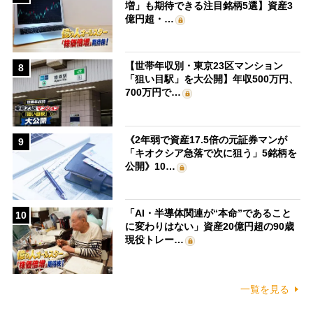
増」も期待できる注目銘柄5選】資産3
億円超・…
【世帯年収別・東京23区マンション
8
「狙い目駅」を大公開】年収500万円、
700万円で…
《2年弱で資産17.5倍の元証券マンが
9
「キオクシア急落で次に狙う」5銘柄を
公開》10…
「AI・半導体関連が“本命”であること
10
に変わりはない」資産20億円超の90歳
現役トレー…
一覧を見る