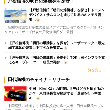
戸松信博の明日の爆騰株を探せ！
【戸松信博氏「明日の爆騰株」を探せ】トーメン
デバイス：サムスンを通じて世界のAIメモリ需
要…
新聞や雑誌など多数の金融メディアに出演するグローバルリン
クアドバイザーズ代表の戸松信博氏が、最新…
【戸松信博氏「明日の爆騰株」を探せ】レーザーテック：最先
端半導体の製造に不可欠な検査装…
【戸松信博氏「明日の爆騰株」を探せ】TDK：AIインフラを支
えるキープレーヤー 成長の再評…
一覧を見る
田代尚機のチャイナ・リサーチ
中国「Kimi K3」の衝撃に世界はどう対応するの
か？ 米財務長官が検討する「蒸留を行う中国
AI…
中国経済に精通する中国株投資の第一人者・田代尚機氏のプレ