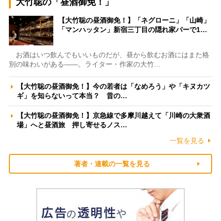
大竹聡の「昼酒御免！」
【大竹聡の昼酒御免！】「ネグローニ」「山崎」
「マンハッタン」新宿三丁目の隠れ家バーで1…
お酒はいつ飲んでもいいものだが、昼から飲むお酒にはまた格
別の味わいがある――。ライター・作家の大竹…
【大竹聡の昼酒御免！】今の若者は「なめろう」や「キヌカツ
ギ」を知らないって本当？ 昔の…
【大竹聡の昼酒御免！】京急線で多摩川越えて「川崎の大衆酒
場」へと昼酒旅 押し寄せるノス…
一覧を見る
著者・連載の一覧を見る