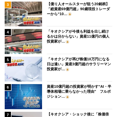
【億り人オールスターが狙う20銘柄】
3
「総資産69億円超」90歳現役トレーダ
ーから“10…
「キオクシアが今後も利益を出し続け
4
るかは分からない」資産11億円の個人
投資家が…
「キオクシアが再び株価10万円になる
5
日は遠い」資産3億円超のサラリーマン
投資家が…
資産10億円超の投資家が明かす“AI・半
6
導体相場に乗らなかった理由” フルポ
ジション…
【キオクシア・ショック後に「株価倍
7