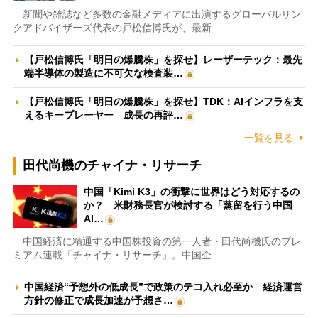
新聞や雑誌など多数の金融メディアに出演するグローバルリン
クアドバイザーズ代表の戸松信博氏が、最新…
【戸松信博氏「明日の爆騰株」を探せ】レーザーテック：最先
端半導体の製造に不可欠な検査装…
【戸松信博氏「明日の爆騰株」を探せ】TDK：AIインフラを支
えるキープレーヤー 成長の再評…
一覧を見る
田代尚機のチャイナ・リサーチ
中国「Kimi K3」の衝撃に世界はどう対応するの
か？ 米財務長官が検討する「蒸留を行う中国
AI…
中国経済に精通する中国株投資の第一人者・田代尚機氏のプレ
ミアム連載「チャイナ・リサーチ」。中国企…
中国経済“予想外の低成長”で政策のテコ入れ必至か 経済運営
方針の修正で成長加速が予想さ…