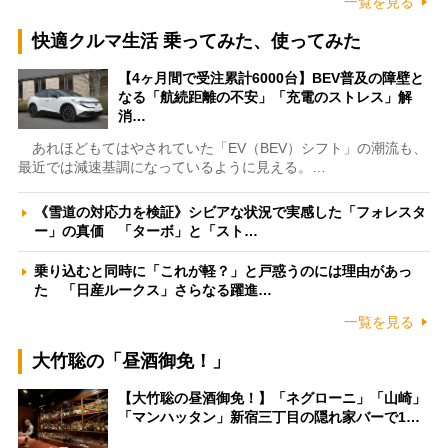
一覧を見る
快適クルマ生活 乗ってみた、使ってみた
【4ヶ月間で受注累計6000台】BEV普及の障壁と
なる「航続距離の不安」「充電のストレス」解
消…
あれほどもてはやされていた「EV（BEV）シフト」の潮流も、
最近では減速基調になっているように見える。…
《雪道の対応力を検証》シビアな状況で実感した「フォレスタ
ー」の真価 「ターボ」と「スト…
乗り込むと同時に「これが軽？」と戸惑うのには理由があっ
た 「日産ルークス」さらなる躍進…
一覧を見る
大竹聡の「昼酒御免！」
【大竹聡の昼酒御免！】「ネグローニ」「山崎」
「マンハッタン」新宿三丁目の隠れ家バーで1…