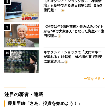
【キオクシア・ショック後に「株価倍
8
増」も期待できる注目銘柄5選】資産3
億円超・…
《利益は年5億円前後》住み込みバイト
9
から“ギガ大家さん”となった資産200億
円税理…
キオクシア・ショックで「次にマネー
10
が流れる」16銘柄 AI相場の裏で割安
に放置され…
一覧を見る
注目の著者・連載
藤川里絵「さあ、投資を始めよう！」