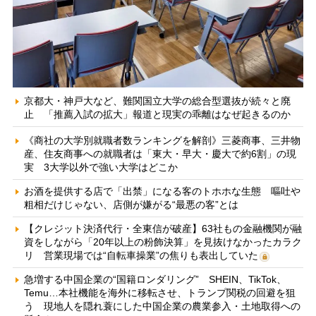
京都大・神戸大など、難関国立大学の総合型選抜が続々と廃
止 「推薦入試の拡大」報道と現実の乖離はなぜ起きるのか
《商社の大学別就職者数ランキングを解剖》三菱商事、三井物
産、住友商事への就職者は「東大・早大・慶大で約6割」の現
実 3大学以外で強い大学はどこか
お酒を提供する店で「出禁」になる客のトホホな生態 嘔吐や
粗相だけじゃない、店側が嫌がる“最悪の客”とは
【クレジット決済代行・全東信が破産】63社もの金融機関が融
資をしながら「20年以上の粉飾決算」を見抜けなかったカラク
リ 営業現場では“自転車操業”の焦りも表出していた
急増する中国企業の“国籍ロンダリング” SHEIN、TikTok、
Temu…本社機能を海外に移転させ、トランプ関税の回避を狙
う 現地人を隠れ蓑にした中国企業の農業参入・土地取得への