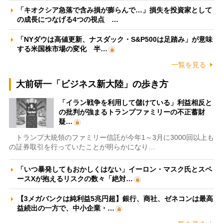
「キオクシア急落で含み損が膨らんで…」損失を投資家として
の成長につなげる4つの視点 …
「NYダウは高値更新、ナスダック・S&P500は足踏み」が意味
する米国株市場の変化 半…
一覧を見る
大前研一「ビジネス新大陸」の歩き方
「イラン戦争を利用して儲けている」利益相反と
の批判が強まるトランプファミリーの不正蓄財
疑…
トランプ大統領のファミリー信託が今年1～3月に3000回以上も
の証券取引を行っていたことが明らかになり…
「いつ暴発してもおかしくはない」イーロン・マスク氏とスペ
ースXが抱えるリスクの数々「絶対…
【3メガバンクは純利益5兆円超】銀行、商社、ゼネコンは最高
益続出の一方で、中小企業・…