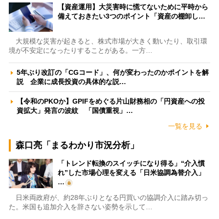
【資産運用】大災害時に慌てないために平時から
備えておきたい3つのポイント「資産の棚卸し…
大規模な災害が起きると、株式市場が大きく動いたり、取引環
境が不安定になったりすることがある。一方…
5年ぶり改訂の「CGコード」、何が変わったのかポイントを解
説 企業に成長投資の具体的な説…
【令和のPKOか】GPIFをめぐる片山財務相の「円資産への投
資拡大」発言の波紋 「国債重視」…
一覧を見る
森口亮「まるわかり市況分析」
「トレンド転換のスイッチになり得る」“介入慣
れ”した市場心理を変える「日米協調為替介入」
…
日米両政府が、約28年ぶりとなる円買いの協調介入に踏み切っ
た。米国も追加介入を辞さない姿勢を示して…