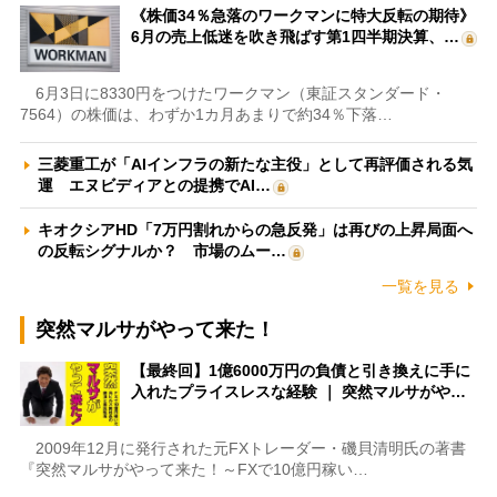
《株価34％急落のワークマンに特大反転の期待》
6月の売上低迷を吹き飛ばす第1四半期決算、…
6月3日に8330円をつけたワークマン（東証スタンダード・
7564）の株価は、わずか1カ月あまりで約34％下落…
三菱重工が「AIインフラの新たな主役」として再評価される気
運 エヌビディアとの提携でAI…
キオクシアHD「7万円割れからの急反発」は再びの上昇局面へ
の反転シグナルか？ 市場のムー…
一覧を見る
突然マルサがやって来た！
【最終回】1億6000万円の負債と引き換えに手に
入れたプライスレスな経験 ｜ 突然マルサがや…
2009年12月に発行された元FXトレーダー・磯貝清明氏の著書
『突然マルサがやって来た！～FXで10億円稼い…