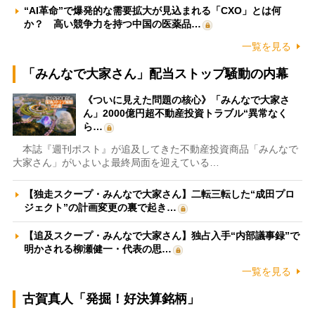
“AI革命”で爆発的な需要拡大が見込まれる「CXO」とは何
か？ 高い競争力を持つ中国の医薬品…
一覧を見る
「みんなで大家さん」配当ストップ騒動の内幕
《ついに見えた問題の核心》「みんなで大家さ
ん」2000億円超不動産投資トラブル“異常なく
ら…
本誌『週刊ポスト』が追及してきた不動産投資商品「みんなで
大家さん」がいよいよ最終局面を迎えている…
【独走スクープ・みんなで大家さん】二転三転した“成田プロ
ジェクト”の計画変更の裏で起き…
【追及スクープ・みんなで大家さん】独占入手“内部議事録”で
明かされる柳瀬健一・代表の思…
一覧を見る
古賀真人「発掘！好決算銘柄」