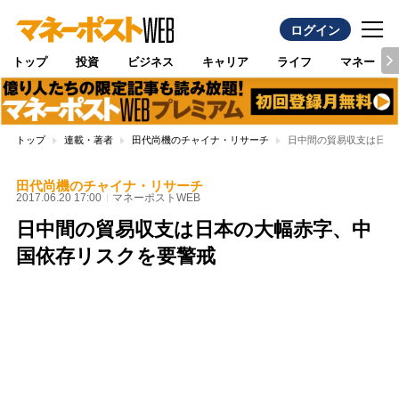
ログイン
トップ
投資
ビジネス
キャリア
ライフ
マネー
トップ
連載・著者
田代尚機のチャイナ・リサーチ
日中間の貿易収支は日本
田代尚機のチャイナ・リサーチ
2017.06.20 17:00
マネーポストWEB
日中間の貿易収支は日本の大幅赤字、中
国依存リスクを要警戒
Loaded
:
100.00%
/
Unmute