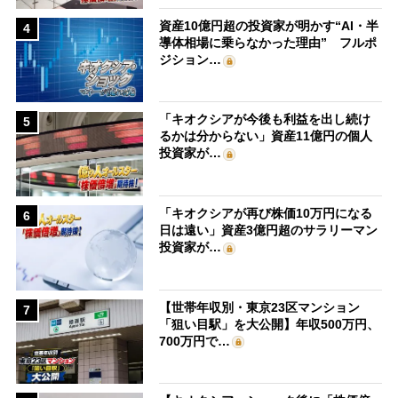
資産10億円超の投資家が明かす“AI・半
4
導体相場に乗らなかった理由” フルポ
ジション…
「キオクシアが今後も利益を出し続け
5
るかは分からない」資産11億円の個人
投資家が…
「キオクシアが再び株価10万円になる
6
日は遠い」資産3億円超のサラリーマン
投資家が…
【世帯年収別・東京23区マンション
7
「狙い目駅」を大公開】年収500万円、
700万円で…