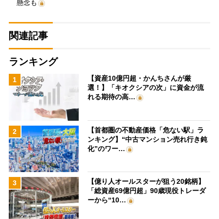
懸念も
関連記事
ランキング
【資産10億円超・かんちさんが厳
1
選！】「キオクシアの次」に資金が流
れる期待の高…
【首都圏の不動産価格「危ない駅」ラ
2
ンキング】“中古マンション売れ行き鈍
化”のワー…
【億り人オールスターが狙う20銘柄】
3
「総資産69億円超」90歳現役トレーダ
ーから“10…