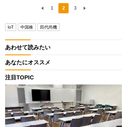
1
2
3
IoT
中国株
田代尚機
あわせて読みたい
あなたにオススメ
注目TOPIC