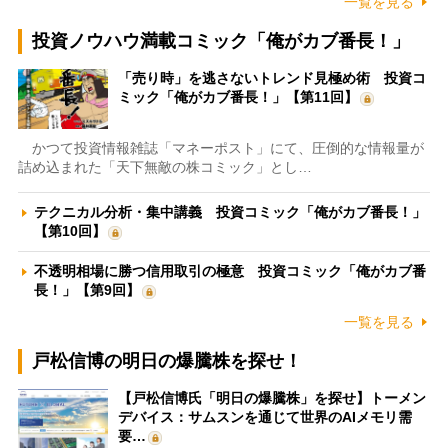
一覧を見る
投資ノウハウ満載コミック「俺がカブ番長！」
「売り時」を逃さないトレンド見極め術 投資コ
ミック「俺がカブ番長！」【第11回】
かつて投資情報雑誌「マネーポスト」にて、圧倒的な情報量が
詰め込まれた「天下無敵の株コミック」とし…
テクニカル分析・集中講義 投資コミック「俺がカブ番長！」
【第10回】
不透明相場に勝つ信用取引の極意 投資コミック「俺がカブ番
長！」【第9回】
一覧を見る
戸松信博の明日の爆騰株を探せ！
【戸松信博氏「明日の爆騰株」を探せ】トーメン
デバイス：サムスンを通じて世界のAIメモリ需
要…