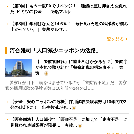
【第9回】もう一度FXでリベンジ！ 種銭は差し押さえを免れ
た”ヒミツのお金” ｜ 突然マルサ…
【第8回】年利はなんと14.6％！ 毎日5万円超の延滞税が積み
上がっていく ｜ 突然マルサ…
一覧を見る
河合雅司「人口減少ニッポンの活路」
【「警察官離れ」に歯止めはかかるか？】警察庁
が本気で取り組む「警察組織の構造改革」 実
現…
警察庁が目下、頭を悩ませているのが「警察官不足」だ。警察
官の採用試験の受験者数は10年間で2分の1以…
【安全・安心ニッポンの危機】採用試験受験者数は10年間で2
分の1以下に！ 出生数減がも…
【医療崩壊】人口減少で「医師不足」に加えて「患者不足」に
見舞われ地域医療が限界に 今後…