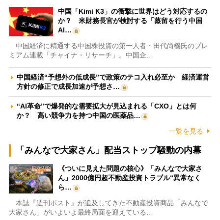
中国「Kimi K3」の衝撃に世界はどう対応するの
か？ 米財務長官が検討する「蒸留を行う中国
AI…
中国経済に精通する中国株投資の第一人者・田代尚機氏のプレ
ミアム連載「チャイナ・リサーチ」。中国企…
中国経済“予想外の低成長”で政策のテコ入れ必至か 経済運営
方針の修正で成長加速が予想さ…
“AI革命”で爆発的な需要拡大が見込まれる「CXO」とは何
か？ 高い競争力を持つ中国の医薬品…
一覧を見る
「みんなで大家さん」配当ストップ騒動の内幕
《ついに見えた問題の核心》「みんなで大家さ
ん」2000億円超不動産投資トラブル“異常なく
ら…
本誌『週刊ポスト』が追及してきた不動産投資商品「みんなで
大家さん」がいよいよ最終局面を迎えている…