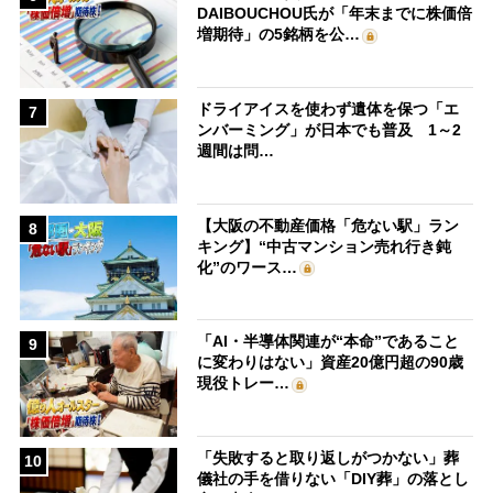
DAIBOUCHOU氏が「年末までに株価倍
増期待」の5銘柄を公…
ドライアイスを使わず遺体を保つ「エ
7
ンバーミング」が日本でも普及 1～2
週間は問…
【大阪の不動産価格「危ない駅」ラン
8
キング】“中古マンション売れ行き鈍
化”のワース…
「AI・半導体関連が“本命”であること
9
に変わりはない」資産20億円超の90歳
現役トレー…
「失敗すると取り返しがつかない」葬
10
儀社の手を借りない「DIY葬」の落とし