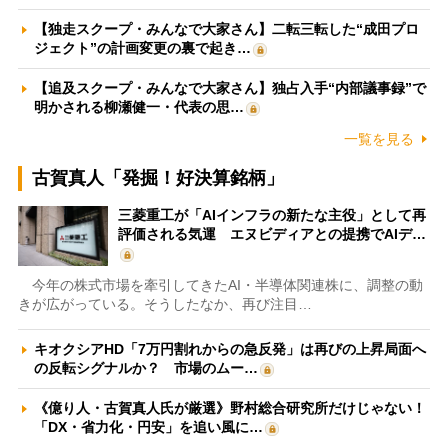
【独走スクープ・みんなで大家さん】二転三転した“成田プロ
ジェクト”の計画変更の裏で起き…
【追及スクープ・みんなで大家さん】独占入手“内部議事録”で
明かされる柳瀬健一・代表の思…
一覧を見る
古賀真人「発掘！好決算銘柄」
三菱重工が「AIインフラの新たな主役」として再
評価される気運 エヌビディアとの提携でAIデ…
今年の株式市場を牽引してきたAI・半導体関連株に、調整の動
きが広がっている。そうしたなか、再び注目…
キオクシアHD「7万円割れからの急反発」は再びの上昇局面へ
の反転シグナルか？ 市場のムー…
《億り人・古賀真人氏が厳選》野村総合研究所だけじゃない！
「DX・省力化・円安」を追い風に…