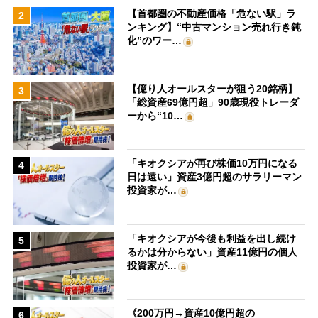
【首都圏の不動産価格「危ない駅」ラ
2
ンキング】“中古マンション売れ行き鈍
化”のワー…
【億り人オールスターが狙う20銘柄】
3
「総資産69億円超」90歳現役トレーダ
ーから“10…
「キオクシアが再び株価10万円になる
4
日は遠い」資産3億円超のサラリーマン
投資家が…
「キオクシアが今後も利益を出し続け
5
るかは分からない」資産11億円の個人
投資家が…
《200万円→資産10億円超の
6