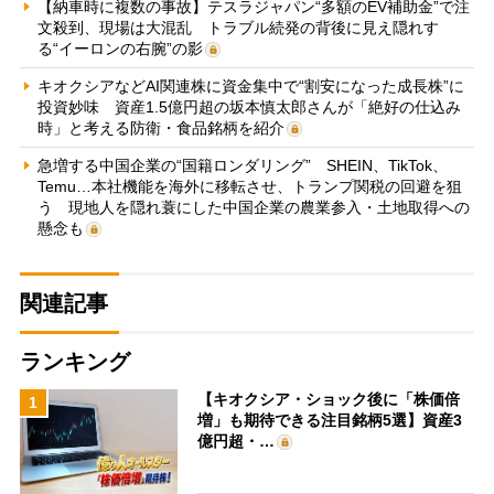
【納車時に複数の事故】テスラジャパン“多額のEV補助金”で注
文殺到、現場は大混乱 トラブル続発の背後に見え隠れす
る“イーロンの右腕”の影
キオクシアなどAI関連株に資金集中で“割安になった成長株”に
投資妙味 資産1.5億円超の坂本慎太郎さんが「絶好の仕込み
時」と考える防衛・食品銘柄を紹介
急増する中国企業の“国籍ロンダリング” SHEIN、TikTok、
Temu…本社機能を海外に移転させ、トランプ関税の回避を狙
う 現地人を隠れ蓑にした中国企業の農業参入・土地取得への
懸念も
関連記事
ランキング
【キオクシア・ショック後に「株価倍
1
増」も期待できる注目銘柄5選】資産3
億円超・…