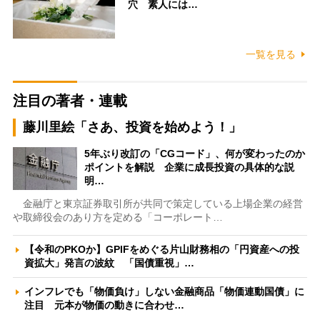
穴 素人には…
一覧を見る
注目の著者・連載
藤川里絵「さあ、投資を始めよう！」
5年ぶり改訂の「CGコード」、何が変わったのか
ポイントを解説 企業に成長投資の具体的な説
明…
金融庁と東京証券取引所が共同で策定している上場企業の経営
や取締役会のあり方を定める「コーポレート…
【令和のPKOか】GPIFをめぐる片山財務相の「円資産への投
資拡大」発言の波紋 「国債重視」…
インフレでも「物価負け」しない金融商品「物価連動国債」に
注目 元本が物価の動きに合わせ…