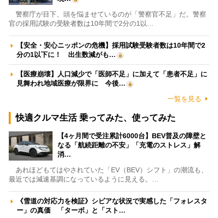
警察庁が目下、頭を悩ませているのが「警察官不足」だ。警察
官の採用試験の受験者数は10年間で2分の1以…
【安全・安心ニッポンの危機】採用試験受験者数は10年間で2
分の1以下に！ 出生数減がも…
【医療崩壊】人口減少で「医師不足」に加えて「患者不足」に
見舞われ地域医療が限界に 今後…
一覧を見る
快適クルマ生活 乗ってみた、使ってみた
【4ヶ月間で受注累計6000台】BEV普及の障壁と
なる「航続距離の不安」「充電のストレス」解
消…
あれほどもてはやされていた「EV（BEV）シフト」の潮流も、
最近では減速基調になっているように見える。…
《雪道の対応力を検証》シビアな状況で実感した「フォレスタ
ー」の真価 「ターボ」と「スト…