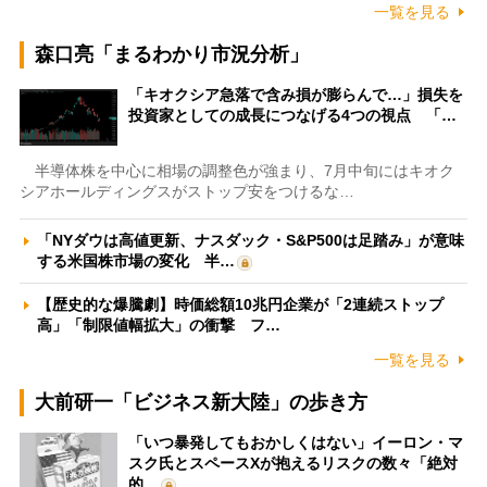
一覧を見る
森口亮「まるわかり市況分析」
「キオクシア急落で含み損が膨らんで…」損失を
投資家としての成長につなげる4つの視点 「…
半導体株を中心に相場の調整色が強まり、7月中旬にはキオク
シアホールディングスがストップ安をつけるな…
「NYダウは高値更新、ナスダック・S&P500は足踏み」が意味
する米国株市場の変化 半…
【歴史的な爆騰劇】時価総額10兆円企業が「2連続ストップ
高」「制限値幅拡大」の衝撃 フ…
一覧を見る
大前研一「ビジネス新大陸」の歩き方
「いつ暴発してもおかしくはない」イーロン・マ
スク氏とスペースXが抱えるリスクの数々「絶対
的…