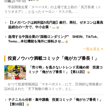
宇宙開発企業「スペースX」の上場で史上初の「兆万長者（ト
リリオネア）」となったイーロン・マスク氏。…
【3メガバンクは純利益5兆円超】銀行、商社、ゼネコンは最高
益続出の一方で、中小企業・…
急増する中国企業の“国籍ロンダリング” SHEIN、TikTok、
Temu…本社機能を海外に移転させ…
一覧を見る
投資ノウハウ満載コミック「俺がカブ番長！」
「売り時」を逃さないトレンド見極め術 投資コ
ミック「俺がカブ番長！」【第11回】
かつて投資情報雑誌「マネーポスト」にて、圧倒的な情報量が
詰め込まれた「天下無敵の株コミック」とし…
テクニカル分析・集中講義 投資コミック「俺がカブ番長！」
【第10回】