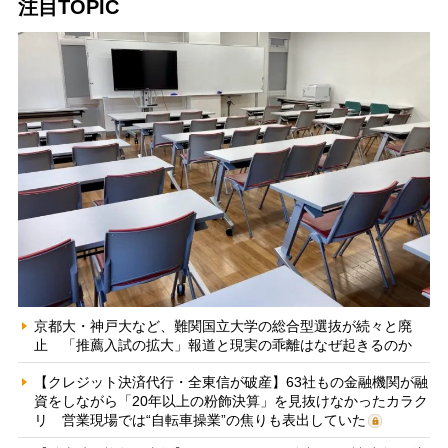
注目TOPIC
京都大・神戸大など、難関国立大学の総合型選抜が続々と廃
止 「推薦入試の拡大」報道と現実の乖離はなぜ起きるのか
【クレジット決済代行・全東信が破産】63社もの金融機関が融
資をしながら「20年以上の粉飾決算」を見抜けなかったカラク
リ 営業現場では“自転車操業”の焦りも表出していた