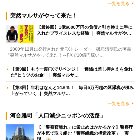
一覧を見る
突然マルサがやって来た！
【最終回】1億6000万円の負債と引き換えに手に
入れたプライスレスな経験 ｜ 突然マルサがや…
2009年12月に発行された元FXトレーダー・磯貝清明氏の著書
『突然マルサがやって来た！～FXで10億円稼い…
【第9回】もう一度FXでリベンジ！ 種銭は差し押さえを免れ
た”ヒミツのお金” ｜ 突然マルサ…
【第8回】年利はなんと14.6％！ 毎日5万円超の延滞税が積み
上がっていく ｜ 突然マルサ…
一覧を見る
河合雅司「人口減少ニッポンの活路」
【「警察官離れ」に歯止めはかかるか？】警察庁
が本気で取り組む「警察組織の構造改革」 実
現…