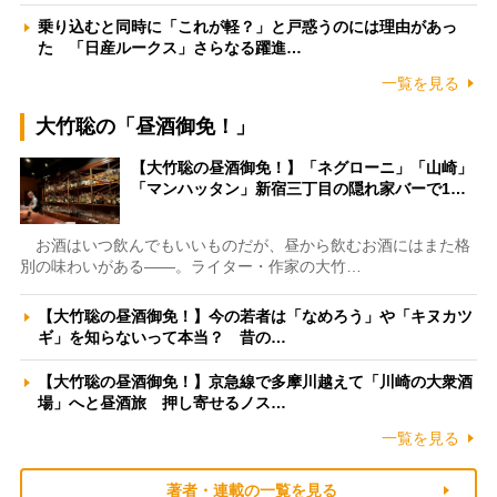
乗り込むと同時に「これが軽？」と戸惑うのには理由があっ
た 「日産ルークス」さらなる躍進…
一覧を見る
大竹聡の「昼酒御免！」
【大竹聡の昼酒御免！】「ネグローニ」「山崎」
「マンハッタン」新宿三丁目の隠れ家バーで1…
お酒はいつ飲んでもいいものだが、昼から飲むお酒にはまた格
別の味わいがある――。ライター・作家の大竹…
【大竹聡の昼酒御免！】今の若者は「なめろう」や「キヌカツ
ギ」を知らないって本当？ 昔の…
【大竹聡の昼酒御免！】京急線で多摩川越えて「川崎の大衆酒
場」へと昼酒旅 押し寄せるノス…
一覧を見る
著者・連載の一覧を見る