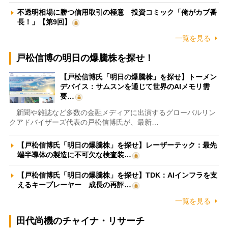
不透明相場に勝つ信用取引の極意 投資コミック「俺がカブ番
長！」【第9回】
一覧を見る
戸松信博の明日の爆騰株を探せ！
【戸松信博氏「明日の爆騰株」を探せ】トーメン
デバイス：サムスンを通じて世界のAIメモリ需
要…
新聞や雑誌など多数の金融メディアに出演するグローバルリン
クアドバイザーズ代表の戸松信博氏が、最新…
【戸松信博氏「明日の爆騰株」を探せ】レーザーテック：最先
端半導体の製造に不可欠な検査装…
【戸松信博氏「明日の爆騰株」を探せ】TDK：AIインフラを支
えるキープレーヤー 成長の再評…
一覧を見る
田代尚機のチャイナ・リサーチ