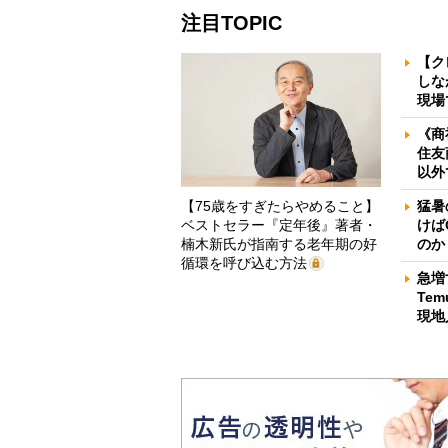
注目TOPIC
【ク
しな
現場
《商
住友
以外
【75歳をすぎたらやめること】
猛暑
ベストセラー『定年後』著者・
けば
楠木新氏が指南する老年期の好
のか
循環を呼び込む方法
急増
Te
現地