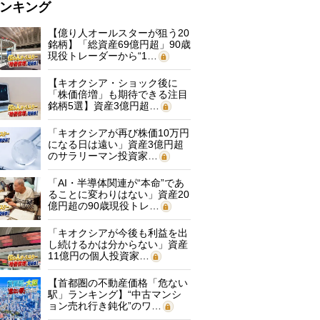
ンキング
【億り人オールスターが狙う20
銘柄】「総資産69億円超」90歳
現役トレーダーから“1…
【キオクシア・ショック後に
「株価倍増」も期待できる注目
銘柄5選】資産3億円超…
「キオクシアが再び株価10万円
になる日は遠い」資産3億円超
のサラリーマン投資家…
「AI・半導体関連が“本命”であ
ることに変わりはない」資産20
億円超の90歳現役トレ…
「キオクシアが今後も利益を出
し続けるかは分からない」資産
11億円の個人投資家…
【首都圏の不動産価格「危ない
駅」ランキング】“中古マンシ
ョン売れ行き鈍化”のワ…