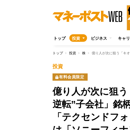
トップ
投資
ビジネス
キャリ
トップ
投資
株
投資
有料会員限定
億り人が次に狙う
逆転”子会社」銘柄
「テクセンドフォ
は「ソニーフィナ