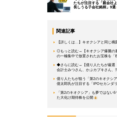
たちが注目する「親会社
長しうる子会社銘柄」9選
関連記事
【詳しくは…】キオクシアと同じ構
◎もっと読む→【キオクシア爆騰の裏
の一極集中で放置されたお宝株を「
◆さらに読む→【億り人たちが厳選「
会計士みつさん、かぶカブキさん、弐
億り人たちが狙う「第2のキオクシア
億太郎氏が注目する「IPOセカンダ
「第2のキオクシア」も夢ではない5
た大化け期待株を公開