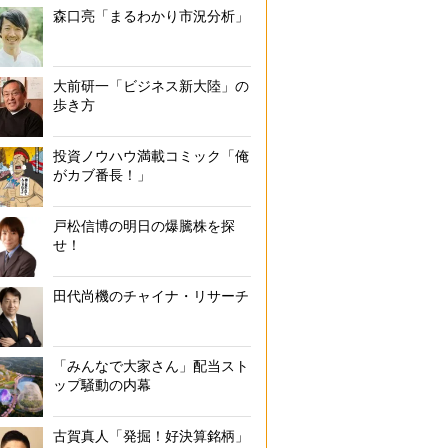
森口亮「まるわかり市況分析」
大前研一「ビジネス新大陸」の
歩き方
投資ノウハウ満載コミック「俺
がカブ番長！」
戸松信博の明日の爆騰株を探
せ！
田代尚機のチャイナ・リサーチ
「みんなで大家さん」配当スト
ップ騒動の内幕
古賀真人「発掘！好決算銘柄」