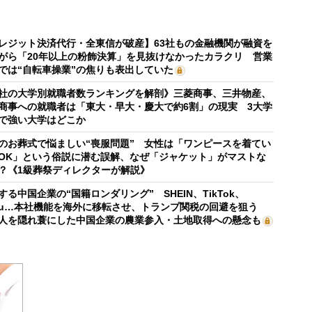
レジット決済代行・全東信が破産】63社もの金融機関が融資を
がら「20年以上の粉飾決算」を見抜けなかったカラクリ 営業
では“自転車操業”の焦りも表出していた
社の大学別就職者数ランキングを解剖》三菱商事、三井物産、
商事への就職者は「東大・早大・慶大で約6割」の現実 3大学
で強い大学はどこか
のお葬式で悩ましい“喪服問題” 女性は「ワンピースを着てい
OK」という俗説に潜む誤解、なぜ「ジャケット」がマストな
？《1級葬祭ディレクターが解説》
する中国企業の“国籍ロンダリング” SHEIN、TikTok、
mu…本社機能を海外に移転させ、トランプ関税の回避を狙う
人を隠れ蓑にした中国企業の農業参入・土地取得への懸念も