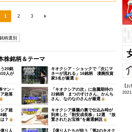
1
2
3
銘柄選別
本株銘柄＆テーマ
う20銘
キオクシア・ショックで「次にマ
10人が
ネーが流れる」16銘柄 凄腕投資
家3名が厳選
【お
証券マン・
「キオクシアの次」に急騰期待の
202
シア急落
22銘柄 まつのすけさん、かんち
さん、なのなのさんが厳選
クシア超
キオクシア爆騰の裏で仕込み時が
8銘
到来した「割安成長株」12選 “放
”は？
置されたお宝株”を厳選解説
】億り人
【億り人たちが狙う「第2のキオク