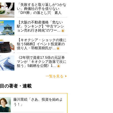
「失敗すると取り返しがつかな
い」葬儀社の手を借りない
「DIY葬」の落とし穴 素人
に…
【大阪の不動産価格「危ない
駅」ランキング】“中古マンシ
ョン売れ行き鈍化”のワー…
【キオクシア・ショックの後に
狙う5銘柄】イベント投資家の
億り人・羽根英樹氏が…
《2年弱で資産17.5倍の元証券
マンが「キオクシア急落で次に
狙う」5銘柄を公開》1…
一覧を見る
目の著者・連載
藤川里絵「さあ、投資を始めよ
う！」