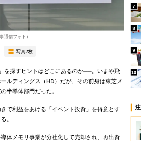
7
8
事通信フォト）
9
写真2枚
」を探すヒントはどこにあるのか──。いまや飛
10
ールディングス（HD）だが、その前身は東芝メ
芝の半導体部門だった。
注
きで利益をあげる「イベント投資」を得意とす
する。
半導体メモリ事業が分社化して売却され、再出資