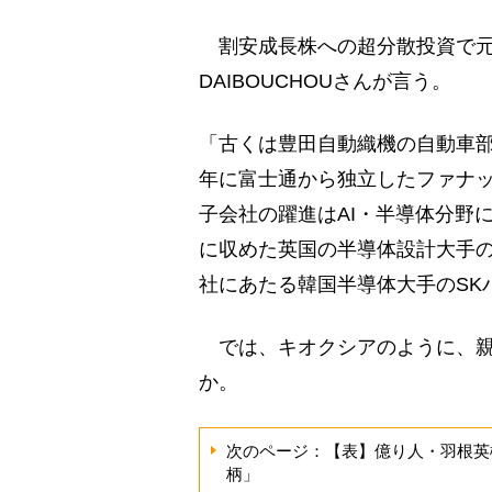
割安成長株への超分散投資で元手
DAIBOUCHOUさんが言う。
「古くは豊田自動織機の自動車部門
年に富士通から独立したファナ
子会社の躍進はAI・半導体分野
に収めた英国の半導体設計大手の
社にあたる韓国半導体大手のSK
では、キオクシアのように、親
か。
次のページ：【表】億り人・羽根英
柄」