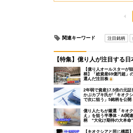
関連キーワード
注目銘柄
【特集】億り人が注目する日
【億り人オールスターが狙
柄】「総資産69億円超」の
選んだ注目株
2年弱で資産17.5倍の元
かぶカブキ氏が「キオク
で次に狙う」5銘柄を公開
億り人たちが厳選「キオ
え」を狙う半導体・AI関連
柄 “大化け期待の大本命
【キオクシアと同じ構図