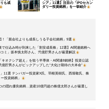
よりも成
シア」11選】注目の「IPOセカン
ダリー投資銘柄」を一挙紹介
図！「親会社よりも成長しうる子会社銘柄」9選
で仕込み時が到来した「割安成長株」12選】AI関連銘柄へ
Bコミ」坂本慎太郎さん、弐億貯男さんが厳選解説
キオクシア超え」を狙う半導体・AI関連8銘柄】投資公認
億貯男さんがピックアップした“大化け期待の大本命”
」11選 テンバガー投資家X氏、羽根英樹氏、西堀敬氏、株
リー投資銘柄」
つの隠れ優良銘柄…資産10億円超の株億太郎さんが厳選し