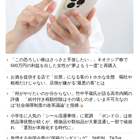
「この恐ろしい株はさっさと手放したい…」キオクシア株で
500万円の利益を出した女性が“夢よもう一度”と再購入
お酒を提供する店で「出禁」になる客のトホホな生態 嘔吐や
粗相だけじゃない、店側が嫌がる“最悪の客”とは
「何がやりたいのか分からない」竹中平蔵氏が語る高市内閣の
評価 「給付付き税額控除はその場しのぎ」いま不可欠なの
は“社会保障制度の改革議論”と指摘
小学生に人気の「シール流通事情」に変調 「ボンドロ」は依
然品薄状態が続くが、模倣品や類似品が大量流通し一部で値崩
れ 「選別が本格化する時代に」
急増する中国企業の“国籍ロンダリング” SHEIN、TikTok、