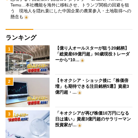
Temu…本社機能を海外に移転させ、トランプ関税の回避を狙
う 現地人を隠れ蓑にした中国企業の農業参入・土地取得への
懸念も
ランキング
【億り人オールスターが狙う20銘柄】
1
「総資産69億円超」90歳現役トレーダ
ーから“10…
【キオクシア・ショック後に「株価倍
2
増」も期待できる注目銘柄5選】資産3
億円超・…
「キオクシアが再び株価10万円になる
3
日は遠い」資産3億円超のサラリーマン
投資家が…