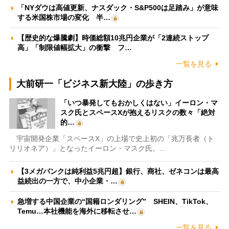
「NYダウは高値更新、ナスダック・S&P500は足踏み」が意味
する米国株市場の変化 半…
【歴史的な爆騰劇】時価総額10兆円企業が「2連続ストップ
高」「制限値幅拡大」の衝撃 フ…
一覧を見る
大前研一「ビジネス新大陸」の歩き方
「いつ暴発してもおかしくはない」イーロン・マ
スク氏とスペースXが抱えるリスクの数々「絶対
的…
宇宙開発企業「スペースX」の上場で史上初の「兆万長者（ト
リリオネア）」となったイーロン・マスク氏。…
【3メガバンクは純利益5兆円超】銀行、商社、ゼネコンは最高
益続出の一方で、中小企業・…
急増する中国企業の“国籍ロンダリング” SHEIN、TikTok、
Temu…本社機能を海外に移転させ…
一覧を見る