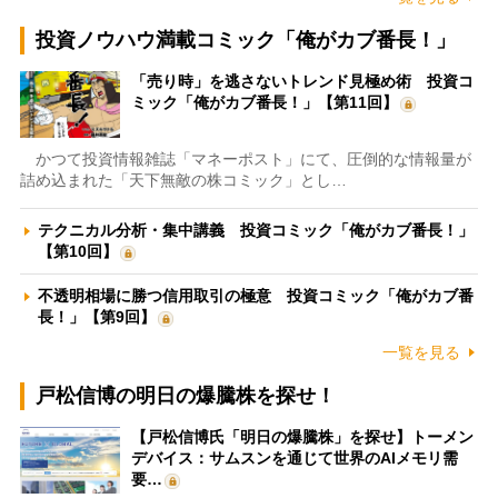
投資ノウハウ満載コミック「俺がカブ番長！」
「売り時」を逃さないトレンド見極め術 投資コ
ミック「俺がカブ番長！」【第11回】
かつて投資情報雑誌「マネーポスト」にて、圧倒的な情報量が
詰め込まれた「天下無敵の株コミック」とし…
テクニカル分析・集中講義 投資コミック「俺がカブ番長！」
【第10回】
不透明相場に勝つ信用取引の極意 投資コミック「俺がカブ番
長！」【第9回】
一覧を見る
戸松信博の明日の爆騰株を探せ！
【戸松信博氏「明日の爆騰株」を探せ】トーメン
デバイス：サムスンを通じて世界のAIメモリ需
要…