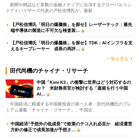
新聞や雑誌など多数の金融メディアに出演するグローバルリン
クアドバイザーズ代表の戸松信博氏が、最新…
【戸松信博氏「明日の爆騰株」を探せ】レーザーテック：最先
端半導体の製造に不可欠な検査装…
【戸松信博氏「明日の爆騰株」を探せ】TDK：AIインフラを支
えるキープレーヤー 成長の再評…
一覧を見る
田代尚機のチャイナ・リサーチ
中国「Kimi K3」の衝撃に世界はどう対応するの
か？ 米財務長官が検討する「蒸留を行う中国
AI…
中国経済に精通する中国株投資の第一人者・田代尚機氏のプレ
ミアム連載「チャイナ・リサーチ」。中国企…
中国経済“予想外の低成長”で政策のテコ入れ必至か 経済運営
方針の修正で成長加速が予想さ…