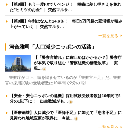
【第9回】もう一度FXでリベンジ！ 種銭は差し押さえを免れ
た”ヒミツのお金” ｜ 突然マルサ…
【第8回】年利はなんと14.6％！ 毎日5万円超の延滞税が積み
上がっていく ｜ 突然マルサ…
一覧を見る
河合雅司「人口減少ニッポンの活路」
【「警察官離れ」に歯止めはかかるか？】警察庁
が本気で取り組む「警察組織の構造改革」 実
現…
警察庁が目下、頭を悩ませているのが「警察官不足」だ。警察
官の採用試験の受験者数は10年間で2分の1以…
【安全・安心ニッポンの危機】採用試験受験者数は10年間で2
分の1以下に！ 出生数減がも…
【医療崩壊】人口減少で「医師不足」に加えて「患者不足」に
見舞われ地域医療が限界に 今後…
一覧を見る