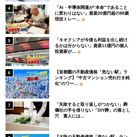
「AI・半導体関連が“本命”であること
4
に変わりはない」資産20億円超の90歳
現役トレー…
「キオクシアが今後も利益を出し続け
5
るかは分からない」資産11億円の個人
投資家が…
【首都圏の不動産価格「危ない駅」ラ
6
ンキング】“中古マンション売れ行き鈍
化”のワー…
「失敗すると取り返しがつかない」葬
7
儀社の手を借りない「DIY葬」の落とし
穴 素人には…
【大阪の不動産価格「危ない駅」ラン