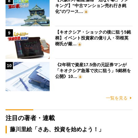
8
キング】“中古マンション売れ行き鈍
化”のワース…
【キオクシア・ショックの後に狙う5銘
9
柄】イベント投資家の億り人・羽根英
樹氏が厳…
《2年弱で資産17.5倍の元証券マンが
10
「キオクシア急落で次に狙う」5銘柄を
公開》10…
一覧を見る
注目の著者・連載
藤川里絵「さあ、投資を始めよう！」