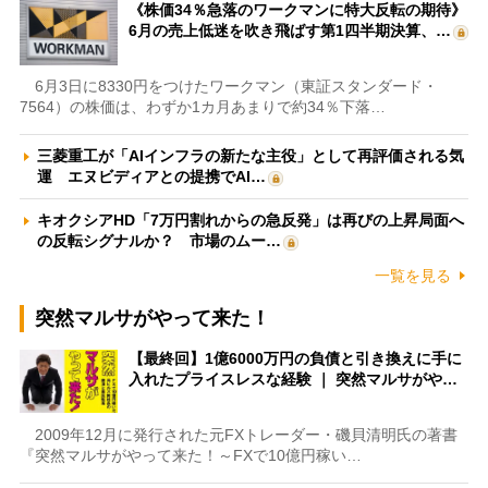
《株価34％急落のワークマンに特大反転の期待》
6月の売上低迷を吹き飛ばす第1四半期決算、…
6月3日に8330円をつけたワークマン（東証スタンダード・
7564）の株価は、わずか1カ月あまりで約34％下落…
三菱重工が「AIインフラの新たな主役」として再評価される気
運 エヌビディアとの提携でAI…
キオクシアHD「7万円割れからの急反発」は再びの上昇局面へ
の反転シグナルか？ 市場のムー…
一覧を見る
突然マルサがやって来た！
【最終回】1億6000万円の負債と引き換えに手に
入れたプライスレスな経験 ｜ 突然マルサがや…
2009年12月に発行された元FXトレーダー・磯貝清明氏の著書
『突然マルサがやって来た！～FXで10億円稼い…