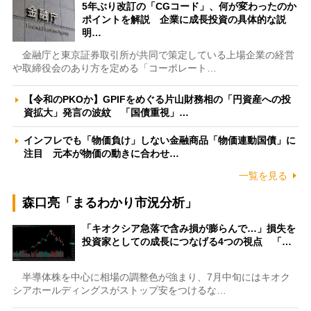
5年ぶり改訂の「CGコード」、何が変わったのか
ポイントを解説 企業に成長投資の具体的な説
明…
金融庁と東京証券取引所が共同で策定している上場企業の経営
や取締役会のあり方を定める「コーポレート…
【令和のPKOか】GPIFをめぐる片山財務相の「円資産への投
資拡大」発言の波紋 「国債重視」…
インフレでも「物価負け」しない金融商品「物価連動国債」に
注目 元本が物価の動きに合わせ…
一覧を見る
森口亮「まるわかり市況分析」
「キオクシア急落で含み損が膨らんで…」損失を
投資家としての成長につなげる4つの視点 「…
半導体株を中心に相場の調整色が強まり、7月中旬にはキオク
シアホールディングスがストップ安をつけるな…