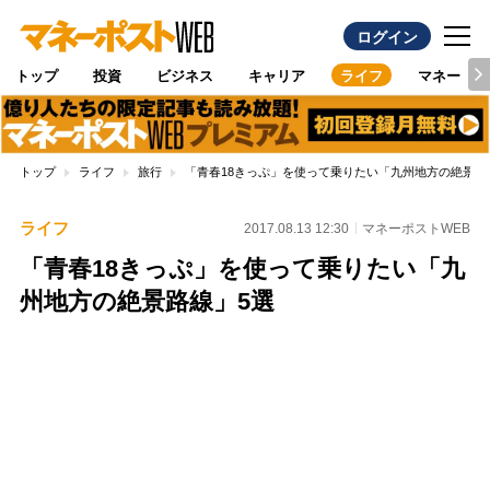
ログイン
トップ
投資
ビジネス
キャリア
ライフ
マネー
トップ
ライフ
旅行
「青春18きっぷ」を使って乗りたい「九州地方の絶景路
ライフ
2017.08.13 12:30
マネーポストWEB
「青春18きっぷ」を使って乗りたい「九
州地方の絶景路線」5選
Loaded
:
100.00%
/
Unmute