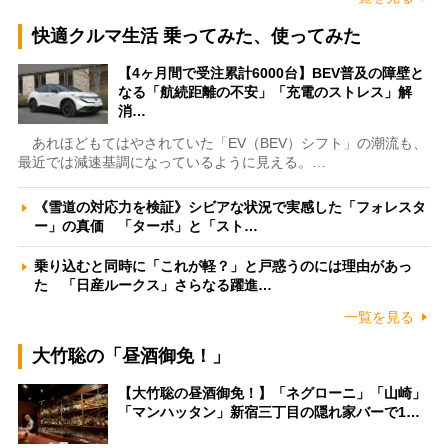
快適クルマ生活 乗ってみた、使ってみた
【4ヶ月間で受注累計6000台】BEV普及の障壁と
なる「航続距離の不安」「充電のストレス」解
消…
あれほどもてはやされていた「EV（BEV）シフト」の潮流も、
最近では減速基調になっているように見える。…
《雪道の対応力を検証》シビアな状況で実感した「フォレスタ
ー」の真価 「ターボ」と「スト…
乗り込むと同時に「これが軽？」と戸惑うのには理由があっ
た 「日産ルークス」さらなる躍進…
一覧を見る
大竹聡の「昼酒御免！」
【大竹聡の昼酒御免！】「ネグローニ」「山崎」
「マンハッタン」新宿三丁目の隠れ家バーで1…