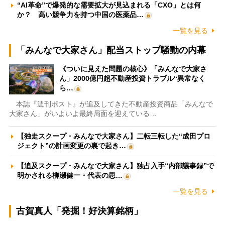
“AI革命”で爆発的な需要拡大が見込まれる「CXO」とは何
か？ 高い競争力を持つ中国の医薬品…
一覧を見る
「みんなで大家さん」配当ストップ騒動の内幕
《ついに見えた問題の核心》「みんなで大家さ
ん」2000億円超不動産投資トラブル“異常なく
ら…
本誌『週刊ポスト』が追及してきた不動産投資商品「みんなで
大家さん」がいよいよ最終局面を迎えている…
【独走スクープ・みんなで大家さん】二転三転した“成田プロ
ジェクト”の計画変更の裏で起き…
【追及スクープ・みんなで大家さん】独占入手“内部議事録”で
明かされる柳瀬健一・代表の思…
一覧を見る
古賀真人「発掘！好決算銘柄」